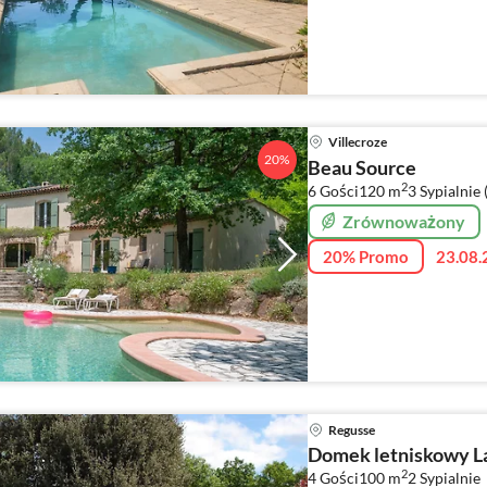
Villecroze
20%
Beau Source
2
6 Gości
120 m
3
Sypialnie 
Zrównoważony
20% Promo
23.08.
Regusse
Domek letniskowy L
2
4 Gości
100 m
2
Sypialnie