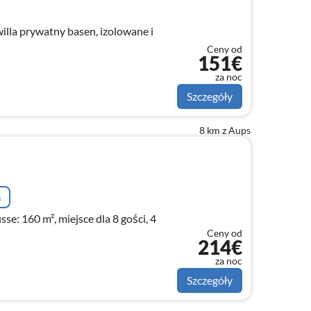
lla prywatny basen, izolowane i
Ceny od
151€
za noc
Szczegóły
8 km z Aups
a
sse: 160 m², miejsce dla 8 gości, 4
Ceny od
214€
za noc
Szczegóły