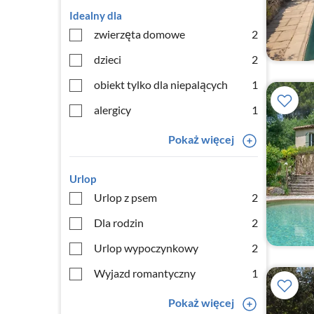
Idealny dla
zwierzęta domowe
2
dzieci
2
obiekt tylko dla niepalących
1
alergicy
1
Pokaż więcej
Urlop
Urlop z psem
2
Dla rodzin
2
Urlop wypoczynkowy
2
Wyjazd romantyczny
1
Pokaż więcej