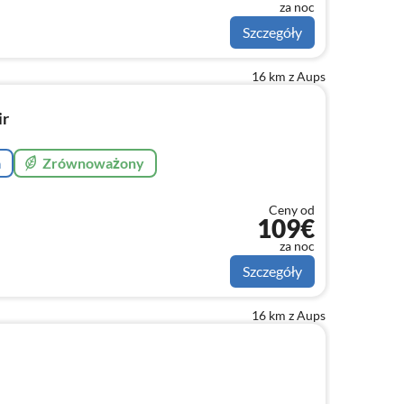
za noc
Szczegóły
16 km z Aups
ir
a
Zrównoważony
Ceny od
109€
za noc
Szczegóły
16 km z Aups