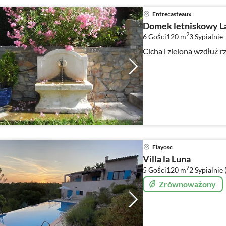
Entrecasteaux
Domek letniskowy L
2
6 Gości
120 m
3
Sypialnie
Cicha i zielona wzdłuż r
Flayosc
Villa la Luna
2
5 Gości
120 m
2
Sypialnie 
Zrównoważony