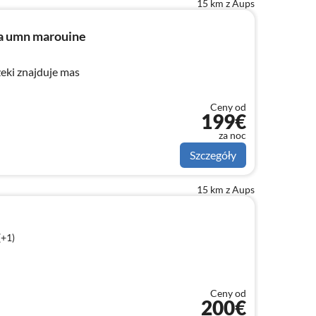
15 km z Aups
a umn marouine
zeki znajduje mas
Ceny od
199€
za noc
Szczegóły
15 km z Aups
(+1)
Ceny od
200€