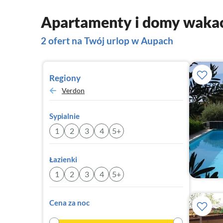
Apartamenty i domy waka
2 ofert na Twój urlop w Aupach
Regiony
Verdon
Sypialnie
1
2
3
4
5+
Łazienki
1
2
3
4
5+
Cena za noc