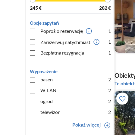
245
€
282
€
Opcje zapytań
Poproś o rezerwację
1
1
Zarezerwuj natychmiast
Bezpłatna rezygnacja
1
Wyposażenie
Obiekty
basen
2
Te obiek
W-LAN
2
ogród
2
telewizor
2
Pokaż więcej