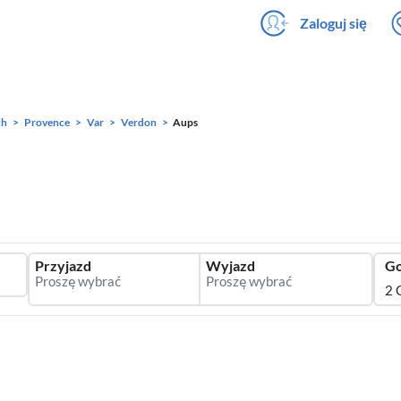
Zaloguj się
ch
Provence
Var
Verdon
Aups
Przyjazd
Wyjazd
Go
2 