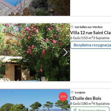
Les Salles-sur-Verdon
Villa 12 rue Saint Cla
2
6 Gości
150 m
3
Sypialnie
Bezpłatna rezygnacj
Lorgues
10%
L’Étoile des Bois
2
8 Gości
180 m
4
Sypialnie
Zrównoważony