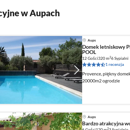
cyjne w Aupach
Aups
Domek letniskowy
POOL
2
12 Gości
320 m
6
Sypialni
1 recenzja
Provence, piękny dome
20000m2 ogrodzie
Aups
Bardzo atrakcyjna wol
2
6 Gości
120 m
3
Sypialnie