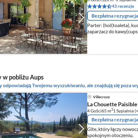
43 recenzje
Bezpłatna rezygnacj
Parter: (hol(toaleta), ku
zaparzacz do kawy(cups)
zmywarka do naczyń, lo
 w pobliżu Aups
ty odpowiadają Twojemu wyszukiwaniu, ale znajdują się poza
Villecroze
La Chouette Paisible
2
4 Gości
65 m
1
Sypialnia (
Bezpłatna rezygnacj
Gîte, który łączy nowoc
spokojnym otoczeniu.