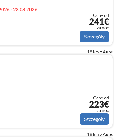
2026 - 28.08.2026
Ceny od
241€
za noc
Szczegóły
18 km z Aups
Ceny od
223€
za noc
Szczegóły
18 km z Aups