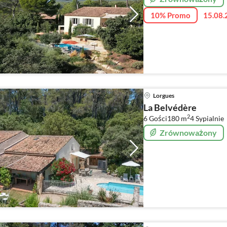
10% Promo
15.08.
Lorgues
La Belvédère
2
6 Gości
180 m
4
Sypialnie
Zrównoważony