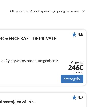
Otwórz mapę
Sortuj według: przypadkowe
4.8
 PROVENCE BASTIDE PRIVATE
k duży prywatny basen, umgenben z
Ceny od
246€
za noc
Szczegóły
4.7
nostojąca willa z...