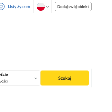
Listy życzeń
Dodaj swój obiekt
ście
Szukaj
Gości