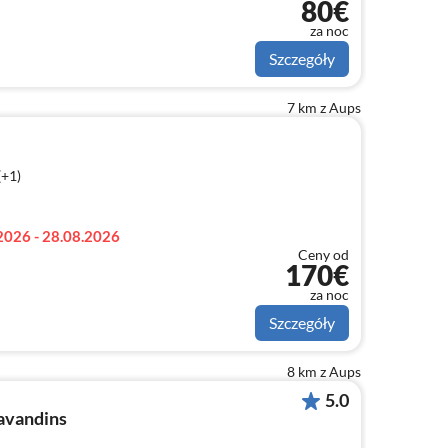
80€
za noc
Szczegóły
7 km z Aups
(+1)
2026 - 28.08.2026
Ceny od
170€
za noc
Szczegóły
8 km z Aups
5.0
avandins