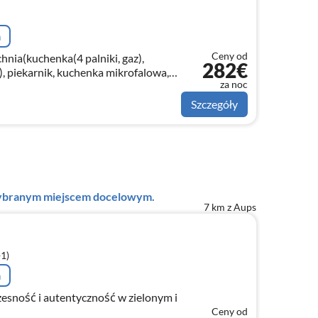
a
Ceny od
chnia(kuchenka(4 palniki, gaz),
282€
, piekarnik, kuchenka mikrofalowa,
za noc
dówka, zamrażarka)
Szczegóły
 wybranym miejscem docelowym.
7 km z Aups
+1)
a
zesność i autentyczność w zielonym i
Ceny od