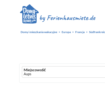
Domy i mieszkania wakacyjne
Europa
Francja
Südfrankrei
Ferienhausmiete
Miejscowość
logo