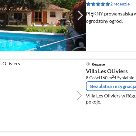
2 recenzje
PIĘKNY prowansalska wi
ogrodzony ogród.
Regusse
Villa Les OLiviers
2
8 Gości
160 m
4
Sypialnie
Bezpłatna rezygnacj
Villa Les Oliviers w Régu
pokoje.