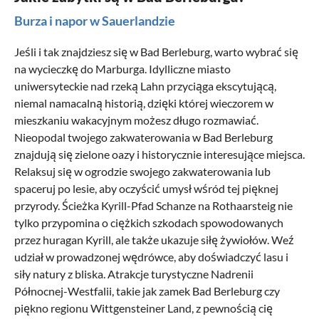
Burza i napor w Sauerlandzie
Jeśli i tak znajdziesz się w Bad Berleburg, warto wybrać się
na wycieczkę do Marburga. Idylliczne miasto
uniwersyteckie nad rzeką Lahn przyciąga ekscytującą,
niemal namacalną historią, dzięki której wieczorem w
mieszkaniu wakacyjnym możesz długo rozmawiać.
Nieopodal twojego zakwaterowania w Bad Berleburg
znajdują się zielone oazy i historycznie interesujące miejsca.
Relaksuj się w ogrodzie swojego zakwaterowania lub
spaceruj po lesie, aby oczyścić umysł wśród tej pięknej
przyrody. Ścieżka Kyrill-Pfad Schanze na Rothaarsteig nie
tylko przypomina o ciężkich szkodach spowodowanych
przez huragan Kyrill, ale także ukazuje siłę żywiołów. Weź
udział w prowadzonej wędrówce, aby doświadczyć lasu i
siły natury z bliska. Atrakcje turystyczne
Nadrenii
Północnej-Westfalii
, takie jak zamek Bad Berleburg czy
piękno regionu Wittgensteiner Land, z pewnością cię