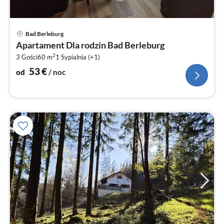
Ce
Bad Berleburg
od
Apartament Dla rodzin Bad Berleburg
5
2
3 Gości
60 m
1
Sypialnia (+1)
za
no
53
€
od
/ noc