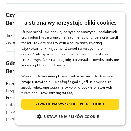
Czy są przyjazne psom apartamenty w Bad
Ta strona wykorzystuje pliki cookies
Berleburgu?
Używamy plików cookie, danych osobowych i podobnych
Tak, w Bad Berleburgu jest
11
obiektów przyjaznych
technologii w celu optymalizacji tej strony, personalizacji
zwierzętom.
treści i reklam oraz w celu analizy statystycznej
użytkowania. Klikając na "Zezwól na wszystkie pliki
cookie" lub wybierając opcję w ustawieniach plików
cookie, wyrażasz na to zgodę, co zostało również opisane
Gdzie najlepiej rezerwować wakacje w Bad
w naszej Ochrona danych.
Berleburgu?
W sekcji Ustawienia plików cookie możesz dostosować
swoje ustawienia lub cofnąć zgodę. Jeśli nie wyrazisz
Rezerwacja apartamentów i domów wakacyjnych
zgody, włączone zostaną tylko pliki cookie o istotnych
bezpośrednio od właściciela - najlepiej zrobić to na
funkcjach.
Dowiedz się więcej
Ferienhausmiete.de. Tutaj nie płacisz żadnych dodatkowych
ZEZWÓL NA WSZYSTKIE PLIKI COOKIE
opłat, tylko czystą cenę wynajmu. Apartament od osoby
prywatnej jest idealny dla rodzin, par, a nawet na wakacje z
USTAWIENIA PLIKÓW COOKIE
psem.