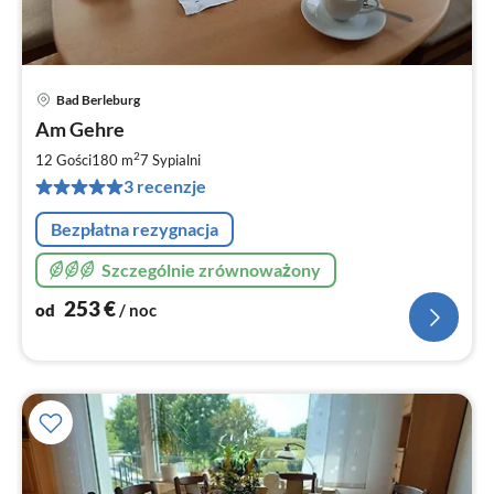
Bad Berleburg
Ce
Am Gehre
od
2
2
12 Gości
180 m
7
Sypialni
za
3 recenzje
no
Bezpłatna rezygnacja
Szczególnie zrównoważony
253
€
od
/ noc