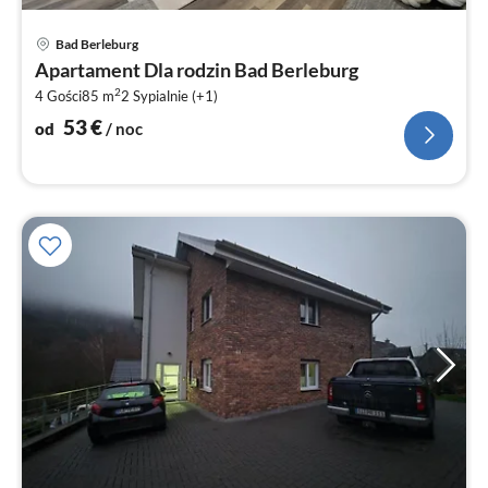
Ce
Bad Berleburg
od
Apartament Dla rodzin Bad Berleburg
5
2
4 Gości
85 m
2
Sypialnie (+1)
za
no
53
€
od
/ noc