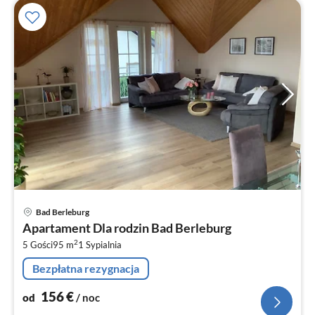
Ce
Bad Berleburg
od
Apartament Dla rodzin Bad Berleburg
1
2
5 Gości
95 m
1
Sypialnia
za
no
Bezpłatna rezygnacja
156
€
od
/ noc