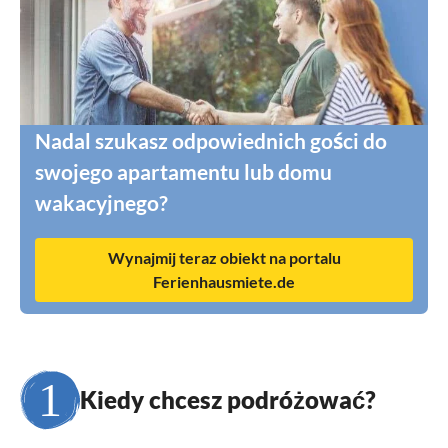
Nadal szukasz odpowiednich gości do
swojego apartamentu lub domu
wakacyjnego?
Wynajmij teraz obiekt na portalu
Ferienhausmiete.de
Kiedy chcesz podróżować?