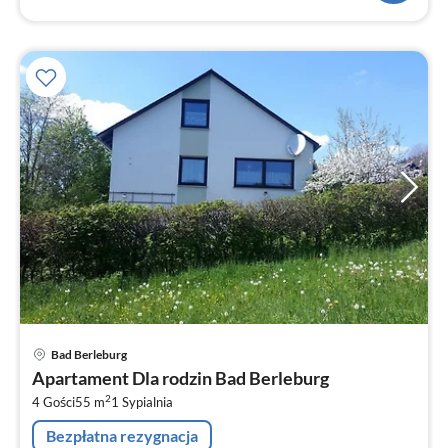
Ce
Bad Berleburg
od
Apartament Dla rodzin Bad Berleburg
8
2
4 Gości
55 m
1
Sypialnia
za
no
Bezpłatna rezygnacja