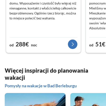
domu. Wyposażenie i czystość były więcej niż
pomocnymi
nienaganne, kontakt z właścicielką całkowicie
Mieliśmy w
bezproblemowy. Ogólnie rzecz biorąc, można
Mieszkanie 
to miejsce polecić bez wahania.
wyposażone
swoim 'wła
Absolutnie
288€
51€
od
noc
od
Więcej inspiracji do planowania
wakacji
Pomysły na wakacje w Bad Berleburgu