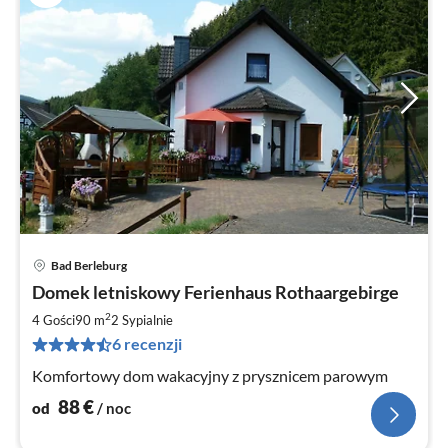
Bad Berleburg
Ce
Domek letniskowy Ferienhaus Rothaargebirge
od
8
2
4 Gości
90 m
2
Sypialnie
za
6 recenzji
no
Komfortowy dom wakacyjny z prysznicem parowym
88
€
od
/ noc