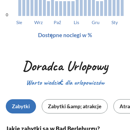
0
Sie
Wrz
Paź
Lis
Gru
Sty
Dostępne noclegi w %
Doradca Urlopowy
Warto wiedzieć dla urlopowiczów
Zabytki
Zabytki &amp; atrakcje
Atra
Jakie zabytki są w Bad Berleburgu?