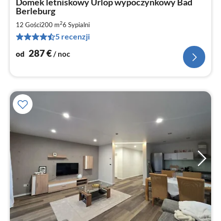
Domek letniskowy Urlop wypoczynkowy Bad
od
Berleburg
2
2
12 Gości
200 m
6
Sypialni
za
no
5 recenzji
287
€
od
/ noc