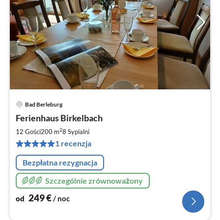
Bad Berleburg
Ce
Ferienhaus Birkelbach
od
2
2
12 Gości
200 m
8
Sypialni
za
1 recenzja
no
Bezpłatna rezygnacja
Szczególnie zrównoważony
249
€
od
/ noc