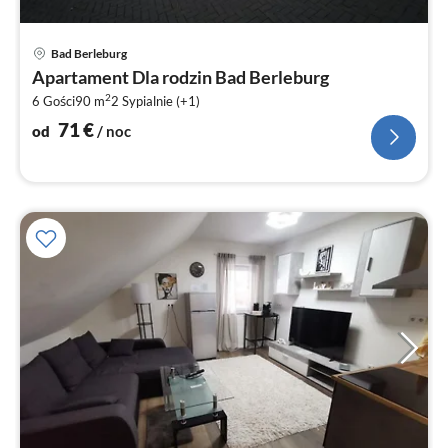
Ce
Bad Berleburg
od
Apartament Dla rodzin Bad Berleburg
7
2
6 Gości
90 m
2
Sypialnie (+1)
za
no
71
€
od
/ noc