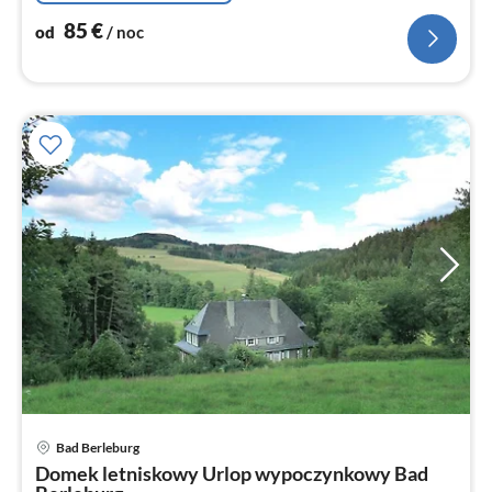
85
€
od
/ noc
Ce
Bad Berleburg
od
Domek letniskowy Urlop wypoczynkowy Bad
2