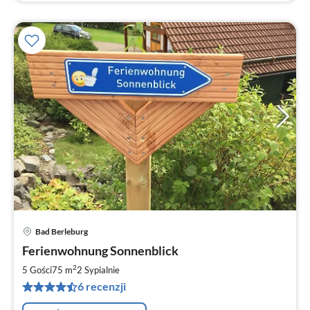
Bad Berleburg
Ce
Ferienwohnung Sonnenblick
od
5
2
5 Gości
75 m
2
Sypialnie
za
6 recenzji
no