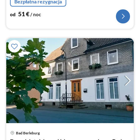
Bezpłatna rezygnacja
51
€
od
/ noc
Bad Berleburg
Ce