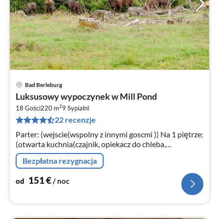
Bad Berleburg
Ce
Luksusowy wypoczynek w Mill Pond
od
2
1
18 Gości
220 m
9
Sypialni
22 recenzje
za
no
Parter: (wejscie(wspolny z innymi goscmi )) Na 1 piętrze:
(otwarta kuchnia(czajnik, opiekacz do chleba,
kuchenka(4 palniki, indukcyjna), okap, zaparzacz do
Bezpłatna rezygnacja
kawy(filter)
151
€
od
/ noc