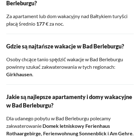
zapalonych wędrowców!
Berleburgu?
Za apartament lub dom wakacyjny nad Bałtykiem turyści
płacą średnio
177
€ za noc.
Gdzie są najtańsze wakacje w Bad Berleburgu?
Osoby chcące tanio spędzić wakacje w Bad Berleburgu
powinny szukać zakwaterowania w tych regionach:
Girkhausen
.
Jakie są najlepsze apartamenty i domy wakacyjne
w Bad Berleburgu?
Dla udanego pobytu w Bad Berleburgu polecamy
zakwaterowanie
Domek letniskowy Ferienhaus
Rothaargebirge
,
Ferienwohnung Sonnenblick
i
Am Gehre
.