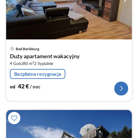
Ce
Bad Berleburg
od
Duży apartament wakacyjny
4
2
4 Gości
80 m
2
Sypialnie
za
no
Bezpłatna rezygnacja
42
€
od
/ noc