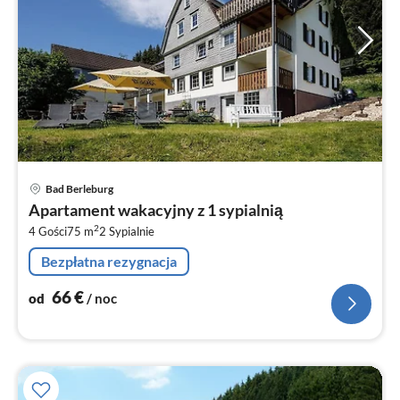
Ce
Bad Berleburg
od
Apartament wakacyjny z 1 sypialnią
6
2
4 Gości
75 m
2
Sypialnie
za
no
Bezpłatna rezygnacja
66
€
od
/ noc