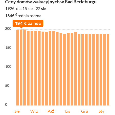
Ceny domów wakacyjnych w Bad Berleburgu
192€
dla 15 sie - 22 sie
184€ Średnia roczna
200
150
100
50
0
Sie
Wrz
Paź
Lis
Gru
Sty