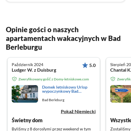
Opinie gości o naszych
apartamentach wakacyjnych w Bad
Berleburgu
Październik 2024
Sierpień 2
5.0
Ludger W. z Duisburg
Chantal K.
Zweryfikowany gość z Domy-letniskowe.com
Zweryfi
Domek letniskowy Urlop
wypoczynkowy Bad
Berleburg
Bad Berleburg
Pokaż Niemiecki
Świetny dom
Wszystko
Byliśmy z 8 dorosłymi przez weekend w tym
Zostaliśmy 