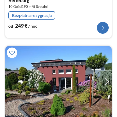
Berleburg
za
2
10 Gości
190 m
5
Sypialni
no
Bezpłatna rezygnacja
249
€
od
/ noc