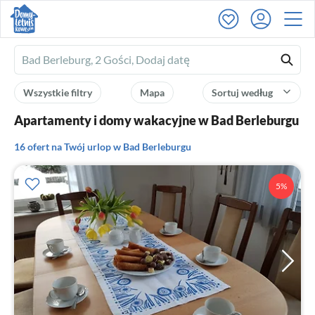
Ferienhausmiete
logo
Wszystkie filtry
Mapa
Sortuj według
Apartamenty i domy wakacyjne w Bad Berleburgu
16 ofert na Twój urlop w Bad Berleburgu
5%