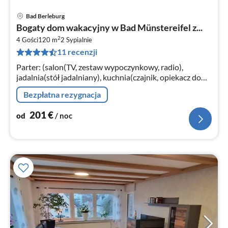
Bad Berleburg
Ce
Bogaty dom wakacyjny w Bad Münstereifel z...
od
2
2
4 Gości
120 m
2
Sypialnie
11 recenzji
za
no
Parter: (salon(TV, zestaw wypoczynkowy, radio),
jadalnia(stół jadalniany), kuchnia(czajnik, opiekacz do
chleba, kuchenka, zaparzacz do kawy(filter, pads)
Bezpłatna rezygnacja
201
€
od
/ noc