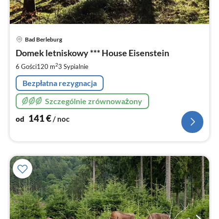
Ce
Bad Berleburg
od
1
Domek letniskowy *** House Eisenstein
za
2
6 Gości
120 m
3
Sypialnie
no
Bezpłatna rezygnacja
Szczególnie zrównoważony
141
€
od
/ noc