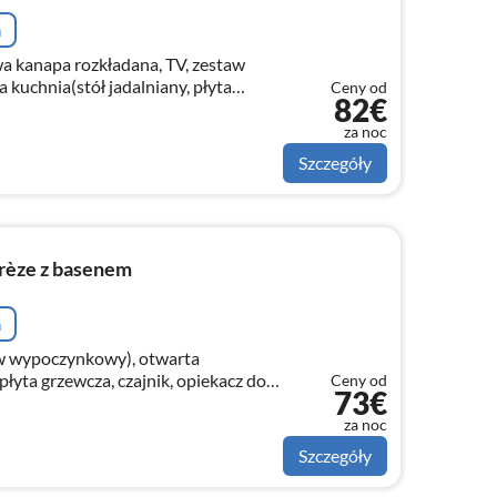
a
a kanapa rozkładana, TV, zestaw
kuchnia(stół jadalniany, płyta
Ceny od
82€
acz do chleba, okap, zaparzacz do
za noc
Szczegóły
rèze z basenem
a
aw wypoczynkowy), otwarta
 płyta grzewcza, czajnik, opiekacz do
Ceny od
73€
 do kawy, kuchenka mikrofalowa,
za noc
Szczegóły