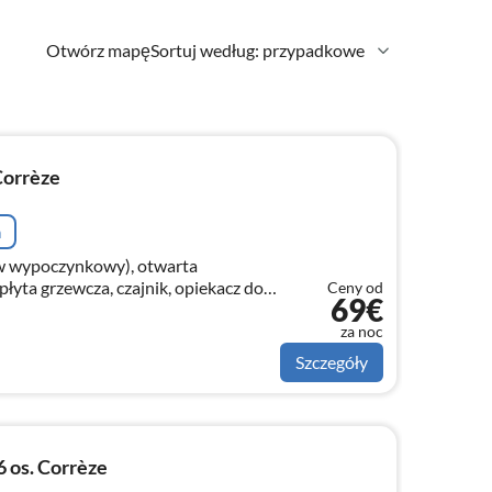
Otwórz mapę
Sortuj według: przypadkowe
Corrèze
a
aw wypoczynkowy), otwarta
 płyta grzewcza, czajnik, opiekacz do
Ceny od
69€
 do kawy, kuchenka mikrofalowa,
za noc
Szczegóły
 os. Corrèze