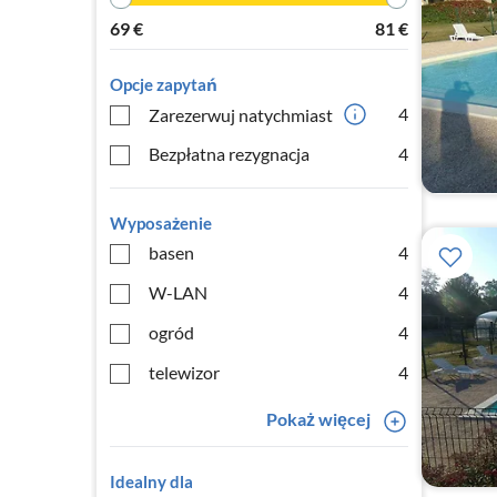
69
€
81
€
Opcje zapytań
4
Zarezerwuj natychmiast
Bezpłatna rezygnacja
4
Wyposażenie
basen
4
W-LAN
4
ogród
4
telewizor
4
Pokaż więcej
Idealny dla