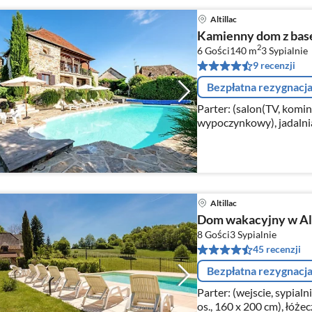
Altillac
Kamienny dom z bas
2
6 Gości
140 m
3
Sypialnie
9 recenzji
Bezpłatna rezygnacj
Parter: (salon(TV, komin
wypoczynkowy), jadalnia(
zmywarka do naczyń, lo
Altillac
Dom wakacyjny w Al
8 Gości
3
Sypialnie
45 recenzji
Bezpłatna rezygnacj
Parter: (wejscie, sypial
os., 160 x 200 cm), łóżec