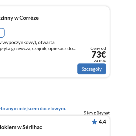
zinny w Corrèze
a
aw wypoczynkowy), otwarta
 płyta grzewcza, czajnik, opiekacz do
Ceny od
73€
 do kawy, kuchenka mikrofalowa,
za noc
Szczegóły
 wybranym miejscem docelowym.
5 km z Beynat
4.4
dokiem w Sérilhac