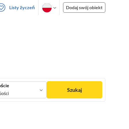
Listy życzeń
Dodaj swój obiekt
ście
Szukaj
Gości