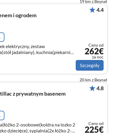
19 km z Beynat
4.4
enem i ogrodem
a
Ceny od
ek elektryczny, zestaw
262€
stół jadalniany), kuchnia(piekarnik,
za noc
dówka), sypialnia(łóżko 2-osobowe)
Szczegóły
20 km z Beynat
4.8
tillac z prywatnym basenem
a
Ceny od
nia(łóżko 2-osobowe(koldra na lozko 2
225€
zko dziecięce), sypialnia(2x łóżko 2-