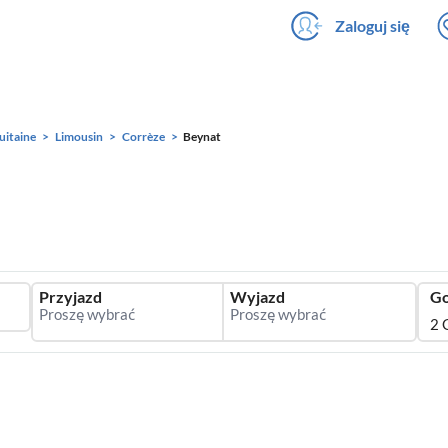
Zaloguj się
uitaine
Limousin
Corrèze
Beynat
Przyjazd
Wyjazd
Go
2 