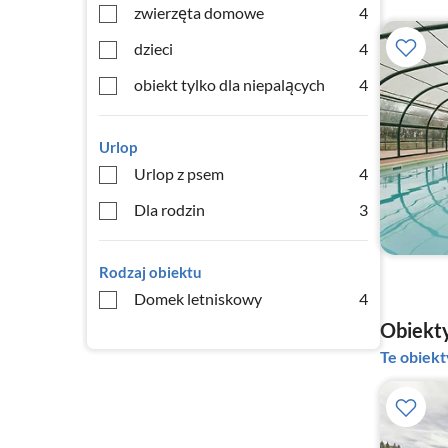
zwierzęta domowe
4
dzieci
4
obiekt tylko dla niepalących
4
Urlop
Urlop z psem
4
Dla rodzin
3
Rodzaj obiektu
Domek letniskowy
4
Obiekty
Te obiek