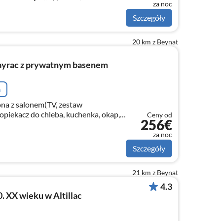
za noc
 2 os., 140 x 200 cm))
Szczegóły
20 km z Beynat
yrac z prywatnym basenem
a
ona z salonem(TV, zestaw
opiekacz do chleba, kuchenka, okap,
Ceny od
256€
arnik, kuchenka mikrofalowa,
za noc
Szczegóły
21 km z Beynat
4.3
. XX wieku w Altillac