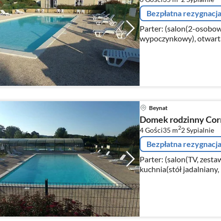
Bezpłatna rezygnacj
Parter: (salon(2-osobow
wypoczynkowy), otwarta 
grzewcza, czajnik, opiek
kawy, kuchenk...
Beynat
Domek rodzinny Cor
2
4 Gości
35 m
2
Sypialnie
Bezpłatna rezygnacj
Parter: (salon(TV, zest
kuchnia(stół jadalniany,
chleba, okap, zaparzacz
zmywarka do na...