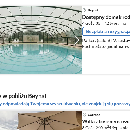
Beynat
Dostępny domek rod
2
4 Gości
35 m
2
Sypialnie
Bezpłatna rezygnacj
Parter: (salon(TV, zest
kuchnia(stół jadalniany,
chleba, okap, zaparzacz
zmywarka do na...
 w pobliżu Beynat
ty odpowiadają Twojemu wyszukiwaniu, ale znajdują się poza
Corrèze
Willa z basenem i wi
2
8 Gości
240 m
4
Sypialnie