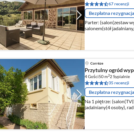
67 recenzji
Bezpłatna rezygnacj
Parter: (salon(zestaw 
salonem(stół jadalniany, 
kuchenka(4 palniki, gaz)
Corrèze
Przytulny ogród wy
2
4 Gości
50 m
2
Sypialnie
35 recenzji
Bezpłatna rezygnacj
Na 1 piętrze: (salon(TV(
jadalniany(4 osoby), rad
chleba, kuchenka(4 palni
kawy(filter)