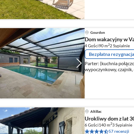
osobowe(koldra na lozko
Gourdon
Dom wakacyjny w Va
2
4 Gości
90 m
2
Sypialnie
Bezpłatna rezygnacj
Parter: (kuchnia połącz
wypoczynkowy, czajnik, 
zaparzacz do kawy, piek
zmywarka do naczyń, l...
Altillac
Urokliwy dom z lat 30
2
6 Gości
140 m
3
Sypialnie
57 recenzji