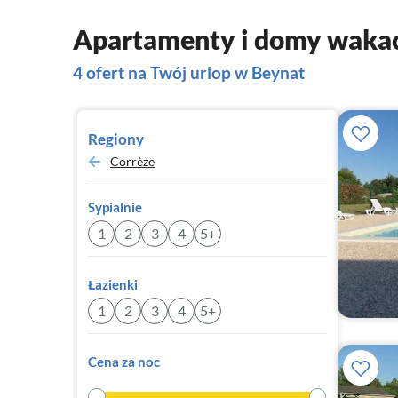
Apartamenty i domy waka
4 ofert na Twój urlop w Beynat
Regiony
Corrèze
Sypialnie
1
2
3
4
5+
Łazienki
1
2
3
4
5+
Cena za noc