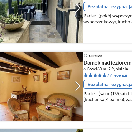
Bezpłatna rezygnacj
Parter: (pokój wypoczy
wypoczynkowy), kuchnia(
kuchenka, okap, zaparza
mikrofalowa, zmywa...
Corrèze
Domek nad jeziorem 
2
6 Gości
60 m
2
Sypialnie
79 recenzji
Bezpłatna rezygnacj
Parter: (salon(TV(sateli
(kuchenka(4 palniki), za
mikrofalowa, zmywarka