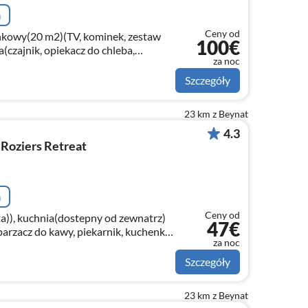
a
Ceny od
nkowy(20 m2)(TV, kominek, zestaw
100€
czajnik, opiekacz do chleba,
za noc
cz do kawy, piekarnik, kuchenka
Szczegóły
23 km z Beynat
4.3
Roziers Retreat
a
Ceny od
ta)), kuchnia(dostepny od zewnatrz)
47€
parzacz do kawy, piekarnik, kuchenka
za noc
 do naczyń, lodówko-zamrażarka)
Szczegóły
23 km z Beynat