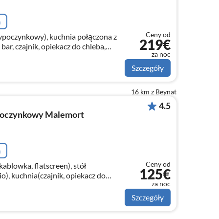
a
Ceny od
wypoczynkowy), kuchnia połączona z
219€
bar, czajnik, opiekacz do chleba,
za noc
Szczegóły
16 km z Beynat
4.5
poczynkowy Malemort
a
Ceny od
kablowka, flatscreen), stół
125€
io), kuchnia(czajnik, opiekacz do
za noc
ki, gaz), okap, zaparzacz do
Szczegóły