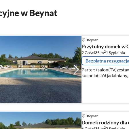
cyjne w Beynat
Beynat
Przytulny domek w 
2
2 Gości
35 m
1
Sypialnia
Bezpłatna rezygnacj
Parter: (salon(TV, zest
kuchnia(stół jadalniany,
chleba, okap, zaparzacz
zmywarka do na...
Beynat
Domek rodzinny dla 6
2
6 Gości
35 m
2
Sypialnie