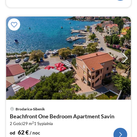
Ce
Brodarica-Sibenik
od
Beachfront One Bedroom Apartment Savin
6
2
2 Gości
29 m
1
Sypialnia
za
no
62
€
od
/ noc