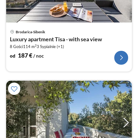
Ce
Brodarica-Sibenik
od
Luxury apartment Tisa - with sea view
1
2
8 Gości
114 m
3
Sypialnie (+1)
za
no
187
€
od
/ noc