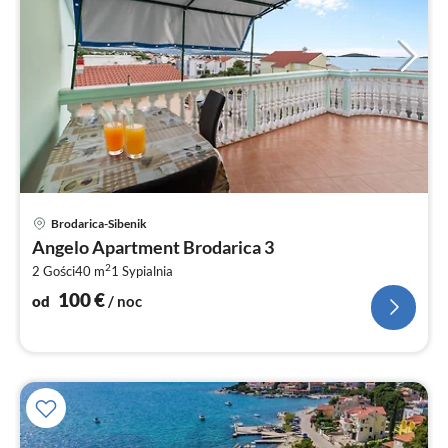
Ce
Brodarica-Sibenik
od
Angelo Apartment Brodarica 3
1
2
2 Gości
40 m
1
Sypialnia
za
no
100
€
od
/ noc