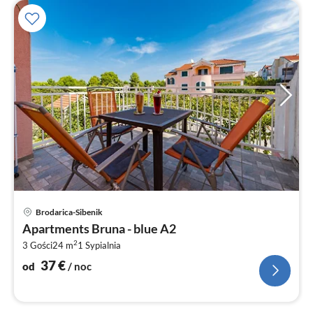
Ce
Brodarica-Sibenik
od
Apartments Bruna - blue A2
3
2
3 Gości
24 m
1
Sypialnia
za
no
37
€
od
/ noc