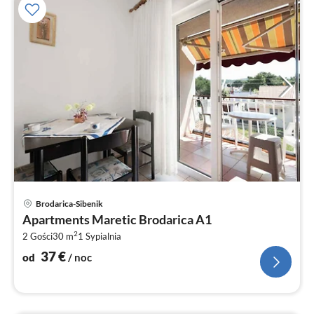
Ce
Brodarica-Sibenik
od
Apartments Maretic Brodarica A1
3
2
2 Gości
30 m
1
Sypialnia
za
no
37
€
od
/ noc