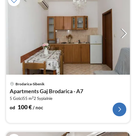
Ce
Brodarica-Sibenik
od
Apartments Gaj Brodarica - A7
1
2
5 Gości
55 m
2
Sypialnie
za
no
100
€
od
/ noc