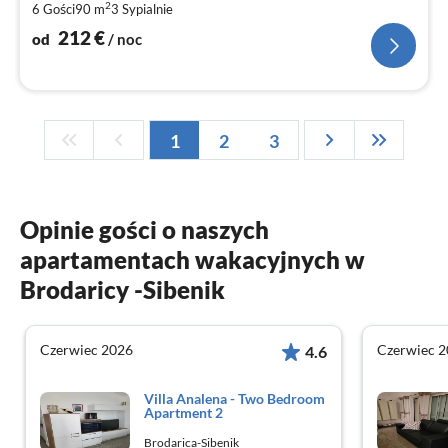
2
6 Gości
90 m
3
Sypialnie
za
no
212
€
od
/ noc
1
2
3
Opinie gości o naszych
apartamentach wakacyjnych w
Brodaricy -Sibenik
Czerwiec 2026
Czerwiec 
4.6
Villa Analena - Two Bedroom
Apartment 2
Brodarica-Sibenik