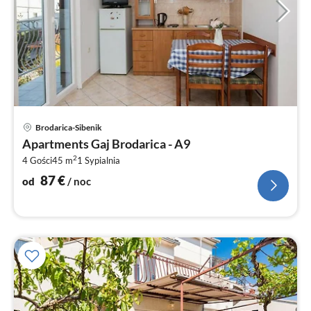
Ce
Brodarica-Sibenik
od
Apartments Gaj Brodarica - A9
8
2
4 Gości
45 m
1
Sypialnia
za
no
87
€
od
/ noc