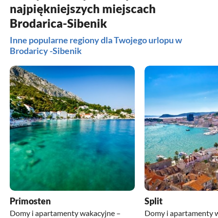
najpiękniejszych miejscach
Brodarica-Sibenik
Inne popularne regiony dla Twojego urlopu w
Brodaricy -Sibenik
Primosten
Split
Domy i apartamenty wakacyjne –
Domy i apartamenty 