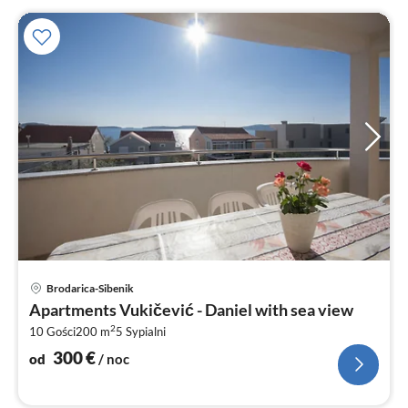
Ce
Brodarica-Sibenik
od
Apartments Vukičević - Daniel with sea view
3
2
10 Gości
200 m
5
Sypialni
za
no
300
€
od
/ noc