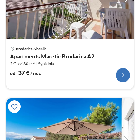
Ce
Brodarica-Sibenik
od
Apartments Maretic Brodarica A2
3
2
2 Gości
30 m
1
Sypialnia
za
no
37
€
od
/ noc