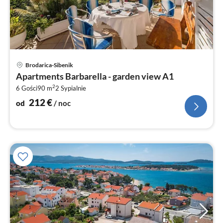
Ce
Brodarica-Sibenik
od
Apartments Barbarella - garden view A1
2
2
6 Gości
90 m
2
Sypialnie
za
no
212
€
od
/ noc