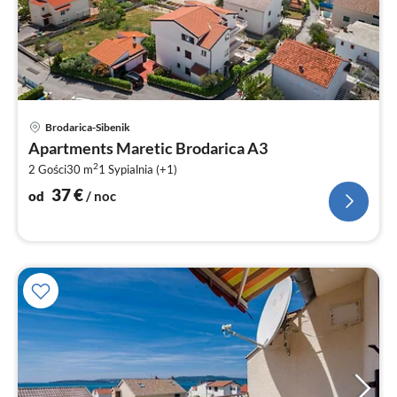
Ce
Brodarica-Sibenik
od
Apartments Maretic Brodarica A3
3
2
2 Gości
30 m
1
Sypialnia (+1)
za
no
37
€
od
/ noc