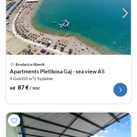
Ce
Brodarica-Sibenik
od
Apartments Pletikosa Gaj - sea view A5
8
2
4 Gości
50 m
2
Sypialnie
za
no
87
€
od
/ noc