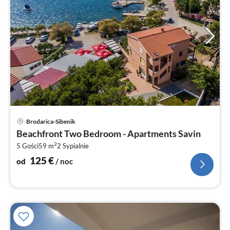
Ce
Brodarica-Sibenik
od
Beachfront Two Bedroom - Apartments Savin
1
2
5 Gości
59 m
2
Sypialnie
za
no
125
€
od
/ noc