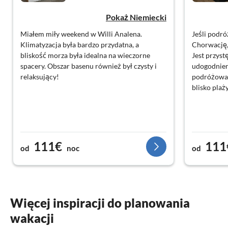
Pokaż Niemiecki
Miałem miły weekend w Willi Analena.
Jeśli podró
Klimatyzacja była bardzo przydatna, a
Chorwację, 
bliskość morza była idealna na wieczorne
Jest przys
spacery. Obszar basenu również był czysty i
udogodnien
relaksujący!
podróżowani
blisko plaż
111€
111
od
noc
od
Więcej inspiracji do planowania
wakacji