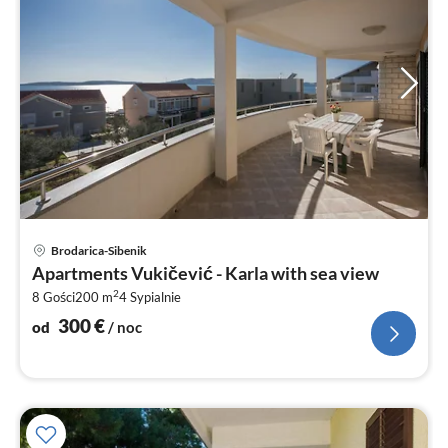
Ce
Brodarica-Sibenik
od
Apartments Vukičević - Karla with sea view
3
2
8 Gości
200 m
4
Sypialnie
za
no
300
€
od
/ noc