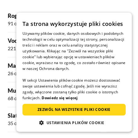
Rogoznica
Brodarica
Ta strona wykorzystuje pliki cookies
91 oferty
63 oferty
Używamy plików cookie, danych osobowych i podobnych
technologii w celu optymalizacji tej strony, personalizacji
Vodice
Srima
treści i reklam oraz w celu analizy statystycznej
221 oferty
94 oferty
użytkowania. Klikając na "Zezwól na wszystkie pliki
cookie" lub wybierając opcję w ustawieniach plików
cookie, wyrażasz na to zgodę, co zostało również opisane
Marina
Tribunj
w naszej Ochrona danych.
26 oferty
49 oferty
W sekcji Ustawienia plików cookie możesz dostosować
swoje ustawienia lub cofnąć zgodę. Jeśli nie wyrazisz
Murter
Sevid
zgody, włączone zostaną tylko pliki cookie o istotnych
68 oferty
funkcjach.
Dowiedz się więcej
20 oferty
ZEZWÓL NA WSZYSTKIE PLIKI COOKIE
Slatine
Razanj
35 oferty
USTAWIENIA PLIKÓW COOKIE
44 oferty