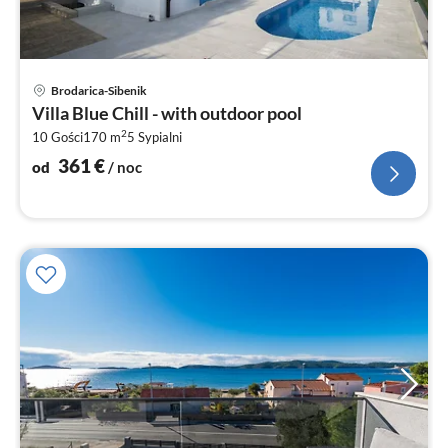
Ce
Brodarica-Sibenik
od
Villa Blue Chill - with outdoor pool
3
2
10 Gości
170 m
5
Sypialni
za
no
361
€
od
/ noc