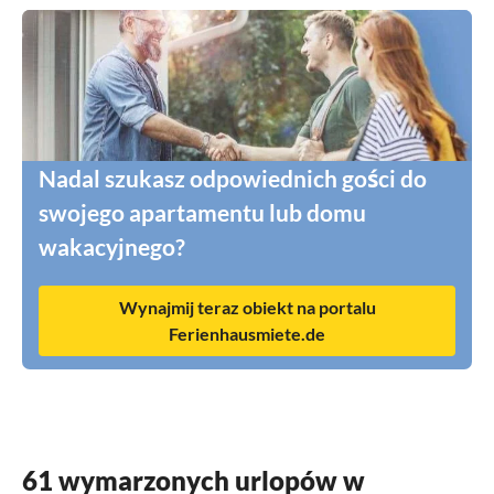
Nadal szukasz odpowiednich gości do
swojego apartamentu lub domu
wakacyjnego?
Wynajmij teraz obiekt na portalu
Ferienhausmiete.de
61 wymarzonych urlopów w