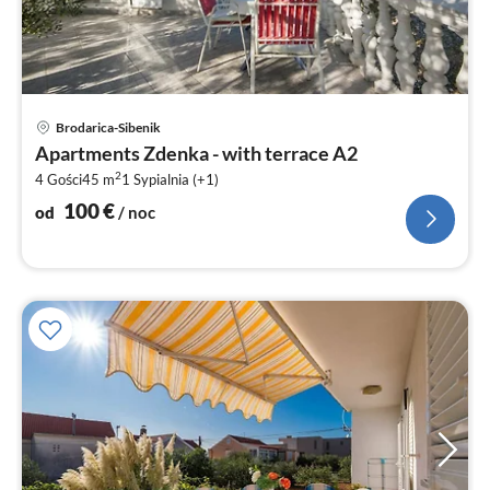
Ce
Brodarica-Sibenik
od
Apartments Zdenka - with terrace A2
1
2
4 Gości
45 m
1
Sypialnia (+1)
za
no
100
€
od
/ noc