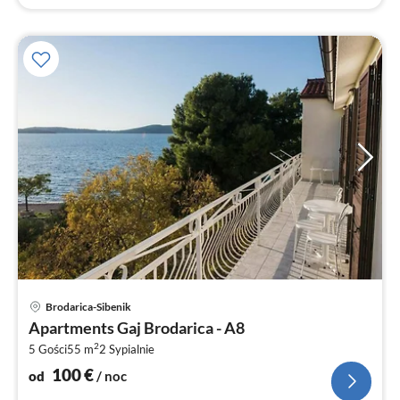
Ce
Brodarica-Sibenik
od
Apartments Gaj Brodarica - A8
1
2
5 Gości
55 m
2
Sypialnie
za
no
100
€
od
/ noc