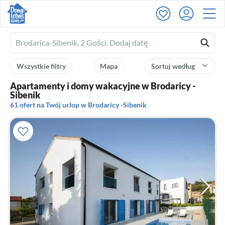
Ferienhausmiete
logo
Wszystkie filtry
Mapa
Sortuj według
Apartamenty i domy wakacyjne w Brodaricy -
Sibenik
61 ofert na Twój urlop w Brodaricy -Sibenik