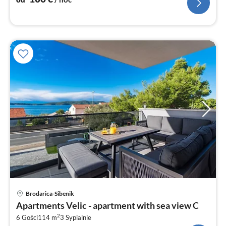
Ce
Brodarica-Sibenik
od
Apartments Velic - apartment with sea view C
2
2
6 Gości
114 m
3
Sypialnie
za