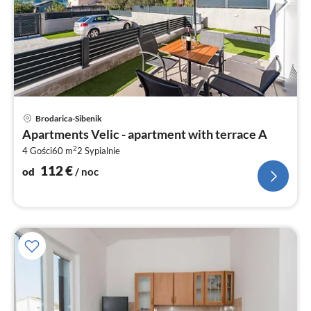
Ce
Brodarica-Sibenik
od
Apartments Velic - apartment with terrace A
1
2
4 Gości
60 m
2
Sypialnie
za
no
112
€
od
/ noc