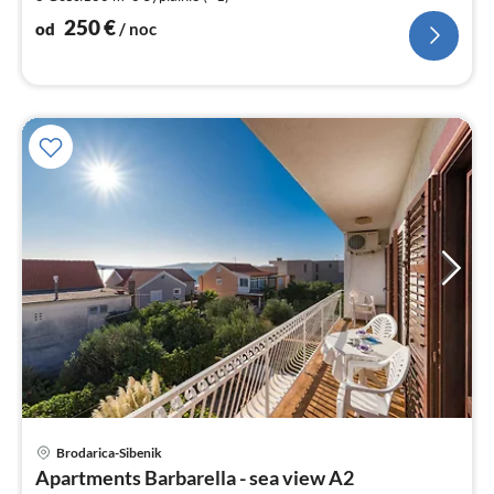
za
no
250
€
od
/ noc
Ce
Brodarica-Sibenik
od
Apartments Barbarella - sea view A2
2