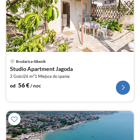
Ce
Brodarica-Sibenik
od
Studio Apartment Jagoda
5
2
2 Gości
26 m
1
Miejsce do spania
za
no
56
€
od
/ noc