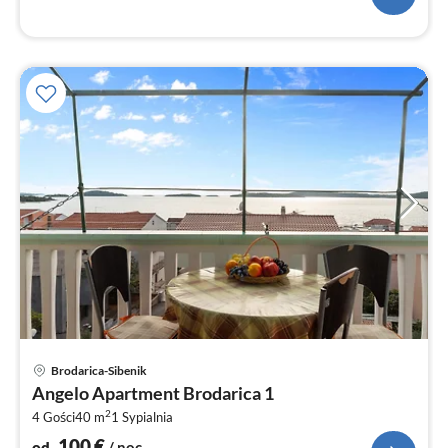
Ce
Brodarica-Sibenik
od
Angelo Apartment Brodarica 1
1
2
4 Gości
40 m
1
Sypialnia
za
no
100
€
od
/ noc