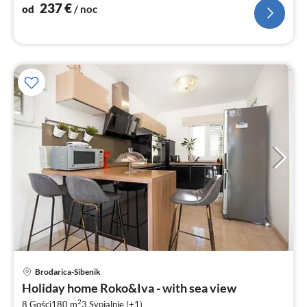
no
237
€
od
/ noc
Ce
Brodarica-Sibenik
od
Holiday home Roko&Iva - with sea view
2
2
8 Gości
180 m
3
Sypialnie (+1)