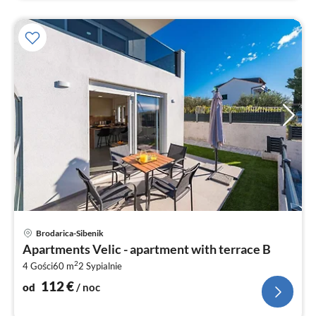
Ce
Brodarica-Sibenik
od
Apartments Velic - apartment with terrace B
1
2
4 Gości
60 m
2
Sypialnie
za
no
112
€
od
/ noc