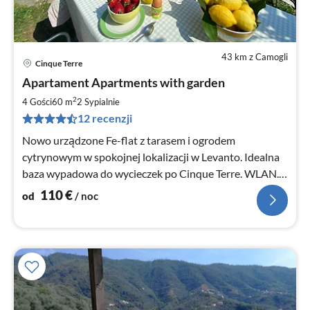
43 km z Camogli
Cinque Terre
Ce
Apartament Apartments with garden
od
1
2
4 Gości
60 m
2
Sypialnie
za
12 recenzji
no
Nowo urządzone Fe-flat z tarasem i ogrodem
cytrynowym w spokojnej lokalizacji w Levanto. Idealna
baza wypadowa do wycieczek po Cinque Terre. WLAN.
Właścicielka niemieckojęzyczna.
110
€
od
/ noc