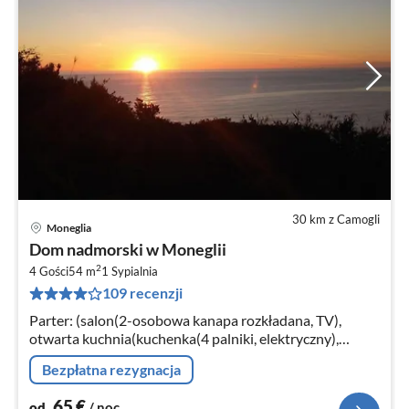
30 km z Camogli
Moneglia
Ce
Dom nadmorski w Moneglii
od
2
6
4 Gości
54 m
1
Sypialnia
109 recenzji
za
no
Parter: (salon(2-osobowa kanapa rozkładana, TV),
otwarta kuchnia(kuchenka(4 palniki, elektryczny),
kuchenka mikrofalowa, lodówko-zamrażarka),
Bezpłatna rezygnacja
sypialnia(łóżko 2-osobowe)
65
€
od
/ noc