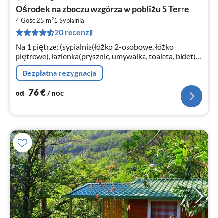
Ce
Ośrodek na zboczu wzgórza w pobliżu 5 Terre
od
2
7
4 Gości
25 m
1
Sypialnia
20 recenzji
za
no
Na 1 piętrze: (sypialnia(łóżko 2-osobowe, łóżko
piętrowe), łazienka(prysznic, umywalka, toaleta, bidet))
kuchnia(wspolny z innymi goscmi , dostepny od
Bezpłatna rezygnacja
zewnatrz)
76
€
od
/ noc