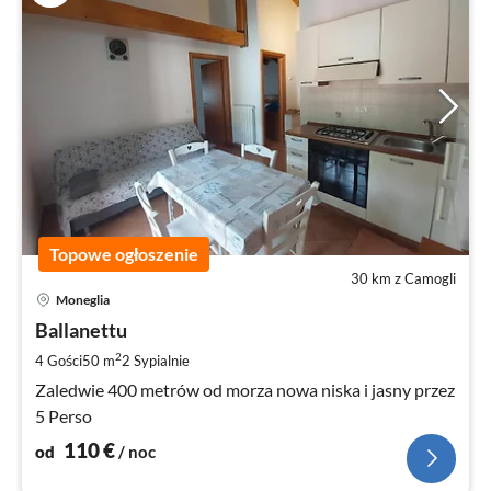
Topowe ogłoszenie
30 km z Camogli
Ce
Moneglia
od
1
Ballanettu
za
2
4 Gości
50 m
2
Sypialnie
no
Zaledwie 400 metrów od morza nowa niska i jasny przez
5 Perso
110
€
od
/ noc