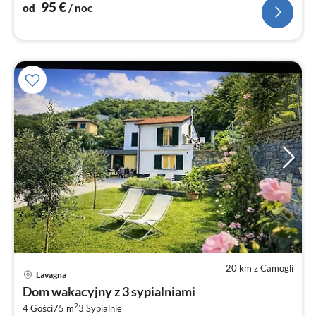
95
€
od
/ noc
20 km z Camogli
Ce
Lavagna
od
Dom wakacyjny z 3 sypialniami
1
2
4 Gości
75 m
3
Sypialnie
za