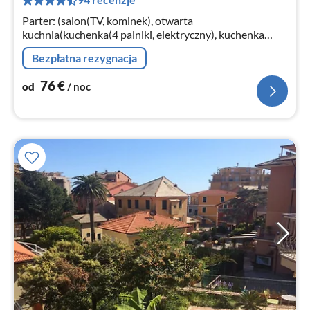
za
no
Parter: (salon(TV, kominek), otwarta
kuchnia(kuchenka(4 palniki, elektryczny), kuchenka
mikrofalowa, lodówko-zamrażarka), sypialnia(łóżko 2-
Bezpłatna rezygnacja
osobowe), sypialnia(łóżko piętrowe)
76
€
od
/ noc