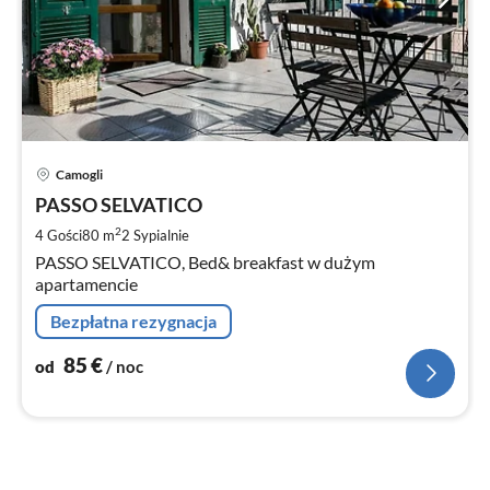
Ce
Camogli
od
8
PASSO SELVATICO
za
2
4 Gości
80 m
2
Sypialnie
no
PASSO SELVATICO, Bed& breakfast w dużym
apartamencie
Bezpłatna rezygnacja
85
€
od
/ noc