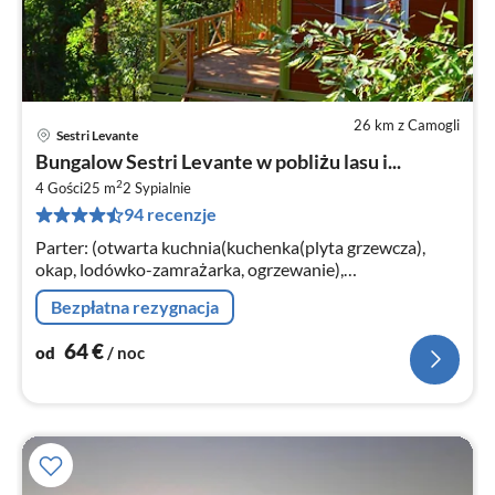
26 km z Camogli
Sestri Levante
Ce
Bungalow Sestri Levante w pobliżu lasu i...
od
2
6
4 Gości
25 m
2
Sypialnie
94 recenzje
za
no
Parter: (otwarta kuchnia(kuchenka(plyta grzewcza),
okap, lodówko-zamrażarka, ogrzewanie),
sypialnia(łóżko 1-osobowe), sypialnia(2-osobowe łóżko
Bezpłatna rezygnacja
typu king size)
64
€
od
/ noc