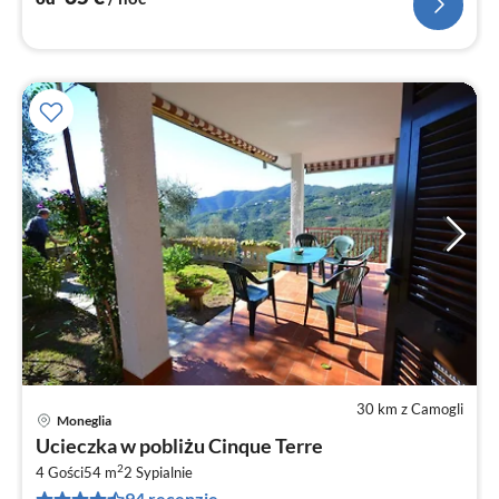
30 km z Camogli
Moneglia
Ce
Ucieczka w pobliżu Cinque Terre
od
2
7
4 Gości
54 m
2
Sypialnie
94 recenzje