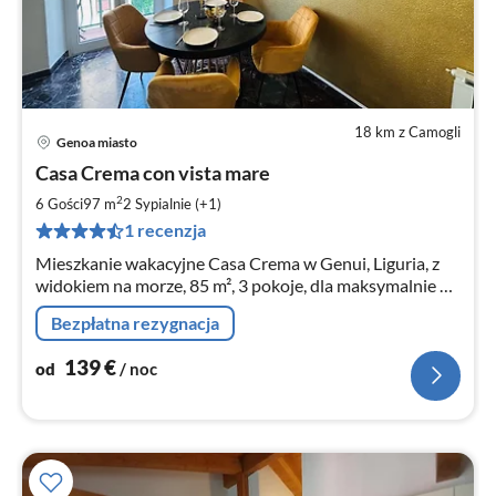
18 km z Camogli
Genoa miasto
Ce
Casa Crema con vista mare
od
1
2
6 Gości
97 m
2
Sypialnie (+1)
za
1 recenzja
no
Mieszkanie wakacyjne Casa Crema w Genui, Liguria, z
widokiem na morze, 85 m², 3 pokoje, dla maksymalnie 6
osób.
Bezpłatna rezygnacja
139
€
od
/ noc