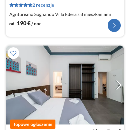
za
2 recenzje
no
Agriturismo Sognando Villa Edera z 8 mieszkaniami
190
€
od
/ noc
Topowe ogłoszenie