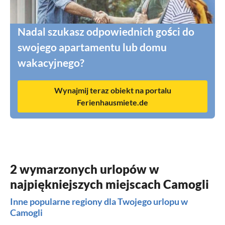
Nadal szukasz odpowiednich gości do
swojego apartamentu lub domu
wakacyjnego?
Wynajmij teraz obiekt na portalu
Ferienhausmiete.de
2 wymarzonych urlopów w
najpiękniejszych miejscach Camogli
Inne popularne regiony dla Twojego urlopu w
Camogli