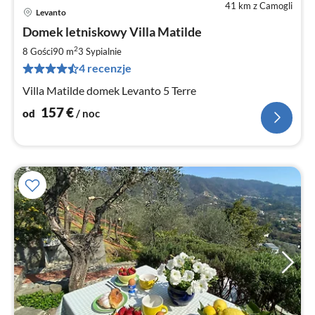
41 km z Camogli
Levanto
Ce
Domek letniskowy Villa Matilde
od
1
2
8 Gości
90 m
3
Sypialnie
za
4 recenzje
no
Villa Matilde domek Levanto 5 Terre
157
€
od
/ noc