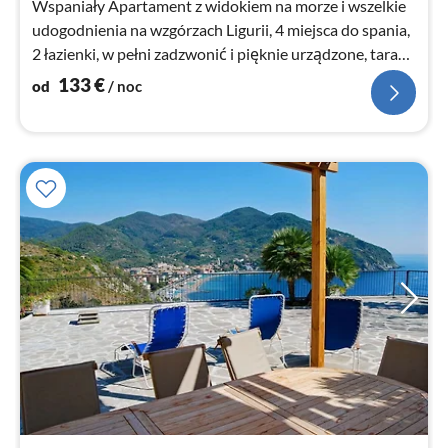
Wspaniały Apartament z widokiem na morze i wszelkie
udogodnienia na wzgórzach Ligurii, 4 miejsca do spania,
2 łazienki, w pełni zadzwonić i pięknie urządzone, taras z
solarium i grillem.
133
€
od
/ noc