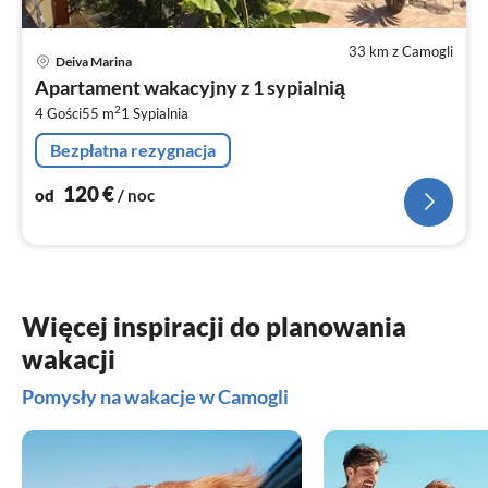
33 km z Camogli
Ce
Deiva Marina
od
Apartament wakacyjny z 1 sypialnią
1
2
4 Gości
55 m
1
Sypialnia
za
no
Bezpłatna rezygnacja
120
€
od
/ noc
Więcej inspiracji do planowania
wakacji
Pomysły na wakacje w Camogli