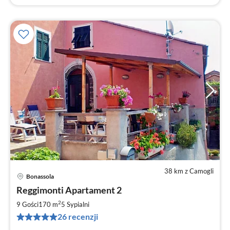
38 km z Camogli
Bonassola
Ce
Reggimonti Apartament 2
od
1
2
9 Gości
170 m
5
Sypialni
za
26 recenzji
no