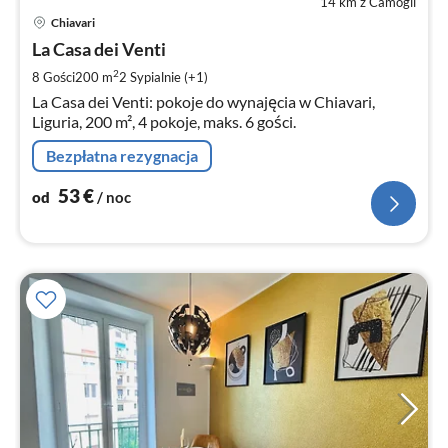
14 km z Camogli
Ce
Chiavari
od
5
La Casa dei Venti
za
2
8 Gości
200 m
2
Sypialnie (+1)
no
La Casa dei Venti: pokoje do wynajęcia w Chiavari,
Liguria, 200 m², 4 pokoje, maks. 6 gości.
Bezpłatna rezygnacja
53
€
od
/ noc