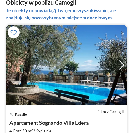
Obiekty w pobliżu Camogli
Te obiekty odpowiadają Twojemu wyszukiwaniu, ale
znajdują się poza wybranym miejscem docelowym.
4 km z Camogli
Rapallo
Ce
Apartament Sognando Villa Edera
od
1
2
4 Gości
30 m
2
Sypialnie