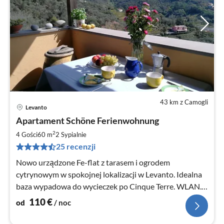
43 km z Camogli
Levanto
Ce
Apartament Schöne Ferienwohnung
od
1
2
4 Gości
60 m
2
Sypialnie
za
25 recenzji
no
Nowo urządzone Fe-flat z tarasem i ogrodem
cytrynowym w spokojnej lokalizacji w Levanto. Idealna
baza wypadowa do wycieczek po Cinque Terre. WLAN.
Właścicielka niemieckojęzyczna.
110
€
od
/ noc