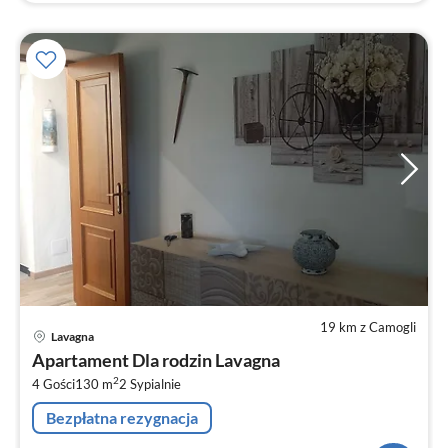
19 km z Camogli
Ce
Lavagna
od
Apartament Dla rodzin Lavagna
9
2
4 Gości
130 m
2
Sypialnie
za
no
Bezpłatna rezygnacja