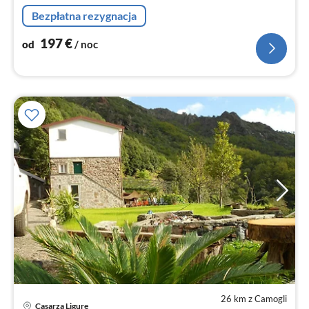
no
Bezpłatna rezygnacja
197
€
od
/ noc
26 km z Camogli
Casarza Ligure