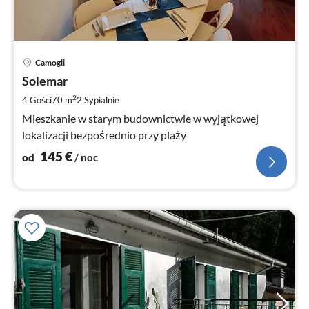
Ce
Camogli
od
1
Solemar
za
2
4 Gości
70 m
2
Sypialnie
no
Mieszkanie w starym budownictwie w wyjątkowej
lokalizacji bezpośrednio przy plaży
145
€
od
/ noc