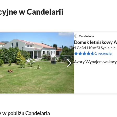
yjne w Candelarii
Candelaria
Domek letniskowy Az
2
4 Gości
110 m
3
Sypialnie
1 recenzja
Azory Wynajem wakacyj
 w pobliżu Candelaria