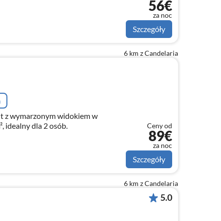
56€
za noc
Szczegóły
6 km z Candelaria
a
nt z wymarzonym widokiem w
, idealny dla 2 osób.
Ceny od
89€
za noc
Szczegóły
6 km z Candelaria
5.0