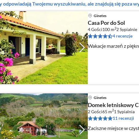
ty odpowiadają Twojemu wyszukiwaniu, ale znajdują się poza
Ginetes
Casa Por do Sol
2
4 Gości
100 m
2
Sypialnie
4 recenzje
Wakacje marzeń z piękn
Ginetes
Domek letniskowy C
2
2 Gości
65 m
1
Sypialnia
11 recenzji
Zaciszne miejsce w czys