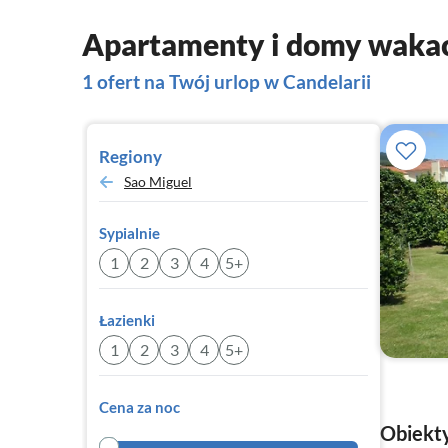
Apartamenty i domy wakac
1 ofert na Twój urlop w Candelarii
Regiony
Sao Miguel
Sypialnie
1
2
3
4
5+
Łazienki
1
2
3
4
5+
Cena za noc
Obiekty