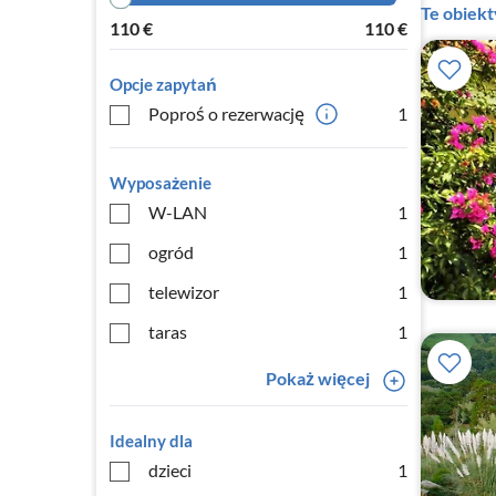
Te obiek
110
€
110
€
Opcje zapytań
Poproś o rezerwację
1
Wyposażenie
W-LAN
1
ogród
1
telewizor
1
taras
1
Pokaż więcej
Idealny dla
dzieci
1