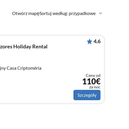
Otwórz mapę
Sortuj według: przypadkowe
4.6
ores Holiday Rental
ny Casa Criptoméria
Ceny od
110€
za noc
Szczegóły