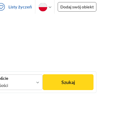
Listy życzeń
Dodaj swój obiekt
ście
Szukaj
Gości