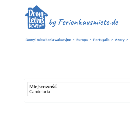
Domy i mieszkania wakacyjne
Europa
Portugalia
Azory
Ferienhausmiete
Miejscowość
logo