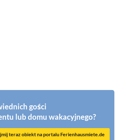
iednich gości
entu lub domu wakacyjnego?
mij teraz obiekt na portalu Ferienhausmiete.de