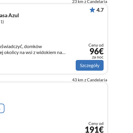
23 km z Candelaria
4.7
asa Azul
+1)
Ceny od
 doświadczyć, domków
96€
ej okolicy na wsi z widokiem na
za noc
 de Fogo
Szczegóły
43 km z Candelaria
a
Ceny od
191€