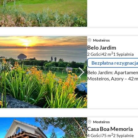
Mosteiros
Belo Jardim
2
2 Gości
42 m
1
Sypialnia
Bezpłatna rezygnacj
Belo Jardim: Apartame
Mosteiros, Azory – 42 m²
Mosteiros
Casa Boa Memoria
2
4 Gości
75 m
2
Sypialnie