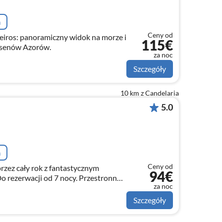
a
Ceny od
ros: panoramiczny widok na morze i
115€
asenów Azorów.
za noc
Szczegóły
10 km z Candelaria
5.0
a
Ceny od
rzez cały rok z fantastycznym
94€
za noc
yl wiejski, spokojna lokalizacja.
Szczegóły