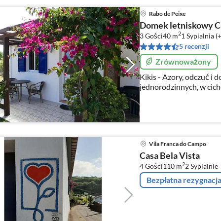
Rabo de Peixe
Domek letniskowy C
2
3 Gości
40 m
1
Sypialnia (
5 recenzji
Zrównoważony
Kikis - Azory, odczuć i
jednorodzinnych, w cich
Ocean Atlantycki i Lago
Vila Franca do Campo
Casa Bela Vista
2
4 Gości
110 m
2
Sypialnie
Bezpłatna rezygnacj