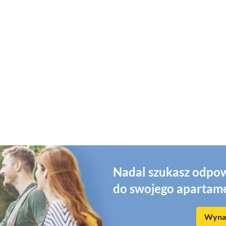
Nadal szukasz odpow
do swojego apartam
Wynaj