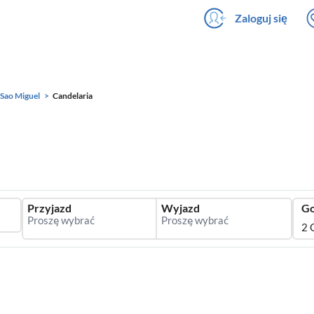
Zaloguj się
Sao Miguel
Candelaria
Przyjazd
Wyjazd
Go
2 