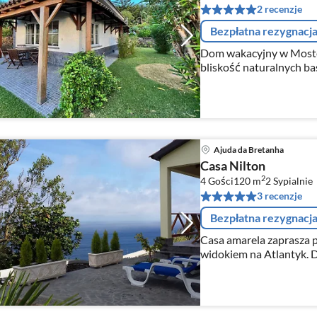
2 recenzje
Bezpłatna rezygnacj
Dom wakacyjny w Mostei
bliskość naturalnych b
Ajuda da Bretanha
Casa Nilton
2
4 Gości
120 m
2
Sypialnie
3 recenzje
Bezpłatna rezygnacj
Casa amarela zaprasza p
widokiem na Atlantyk. Do rezerwacji od 7 nocy. Przestronne,
przytulne, nowoczesny st