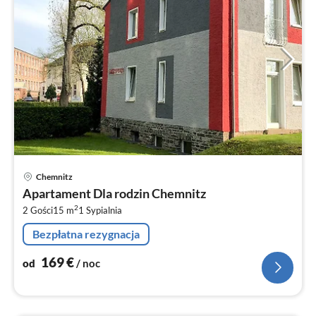
Ce
Chemnitz
od
Apartament Dla rodzin Chemnitz
1
2
2 Gości
15 m
1
Sypialnia
za
no
Bezpłatna rezygnacja
169
€
od
/ noc