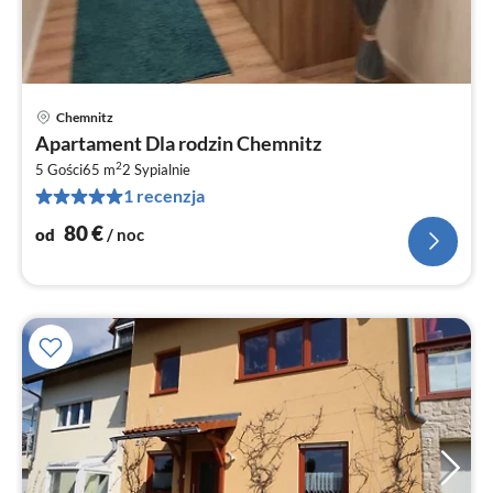
Chemnitz
Ce
Apartament Dla rodzin Chemnitz
od
2
8
5 Gości
65 m
2
Sypialnie
1 recenzja
za
no
80
€
od
/ noc