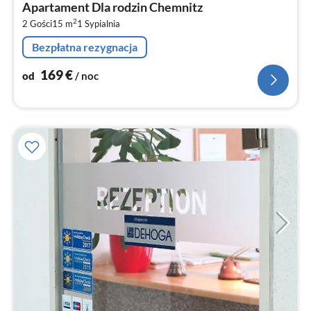
Apartament Dla rodzin Chemnitz
1
2
2 Gości
15 m
1
Sypialnia
za
no
Bezpłatna rezygnacja
169
€
od
/ noc