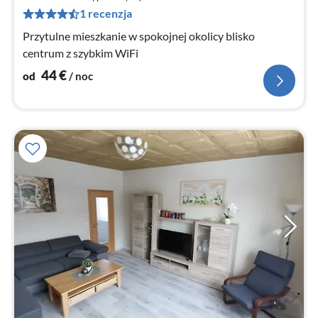
za
1 recenzja
no
Przytulne mieszkanie w spokojnej okolicy blisko
centrum z szybkim WiFi
44
€
od
/ noc