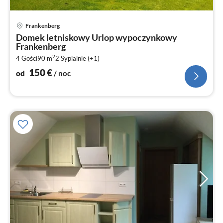
Ce
Frankenberg
od
Domek letniskowy Urlop wypoczynkowy
1
Frankenberg
za
2
4 Gości
90 m
2
Sypialnie (+1)
no
150
€
od
/ noc