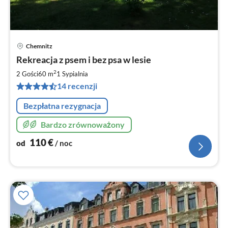
Chemnitz
Ce
Rekreacja z psem i bez psa w lesie
od
1
2
2 Gości
60 m
1
Sypialnia
za
14 recenzji
no
Bezpłatna rezygnacja
Bardzo zrównoważony
110
€
od
/ noc