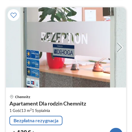
Ce
Chemnitz
od
Apartament Dla rodzin Chemnitz
1
2
1 Gość
13 m
1
Sypialnia
za
no
Bezpłatna rezygnacja