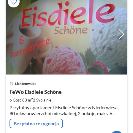
Ce
Lichtenwalde
od
7
FeWo Eisdiele Schöne
za
2
6 Gości
80 m
2
Sypialnie
no
Przytulny apartament Eisdiele Schöne w Niederwiesa,
80 mkw powierzchni mieszkalnej, 2 pokoje, maks. 6
osób.
Bezpłatna rezygnacja