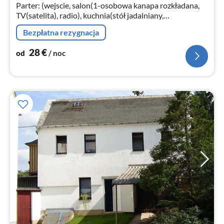
no
Parter: (wejscie, salon(1-osobowa kanapa rozkładana,
TV(satelita), radio), kuchnia(stół jadalniany,
kuchenka(plyta grzewcza), zaparzacz do kawy(filter)
Bezpłatna rezygnacja
28
€
od
/ noc