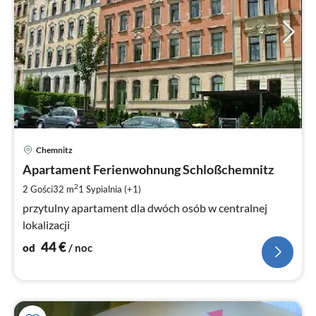
Ce
Chemnitz
od
4
Apartament Ferienwohnung Schloßchemnitz
za
2
2 Gości
32 m
1
Sypialnia (+1)
no
przytulny apartament dla dwóch osób w centralnej
lokalizacji
44
€
od
/ noc