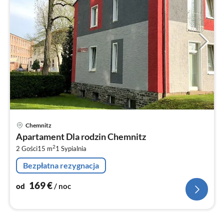
Ce
Chemnitz
od
Apartament Dla rodzin Chemnitz
1
2
2 Gości
15 m
1
Sypialnia
za
no
Bezpłatna rezygnacja
169
€
od
/ noc