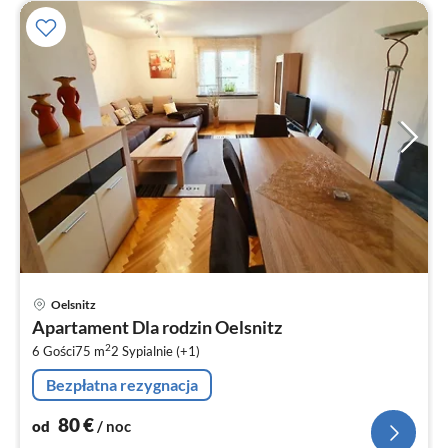
Ce
Oelsnitz
od
Apartament Dla rodzin Oelsnitz
8
2
6 Gości
75 m
2
Sypialnie (+1)
za
no
Bezpłatna rezygnacja
80
€
od
/ noc