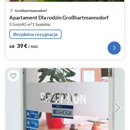
Ce
Großhartmannsdorf
od
Apartament Dla rodzin Großhartmannsdorf
3
2
3 Gości
42 m
1
Sypialnia
za
no
Bezpłatna rezygnacja
39
€
od
/ noc