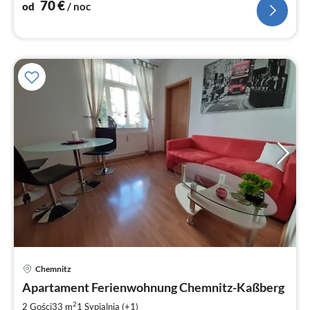
70
€
od
/ noc
Chemnitz
Ce
Apartament Ferienwohnung Chemnitz-Kaßberg
od
4
2
2 Gości
33 m
1
Sypialnia (+1)