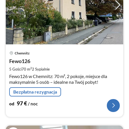
Ce
Chemnitz
od
9
Fewo126
za
2
5 Gości
70 m
2
Sypialnie
no
Fewo126 w Chemnitz: 70 m², 2 pokoje, miejsce dla
maksymalnie 5 osób – idealne na Twój pobyt!
Bezpłatna rezygnacja
97
€
od
/ noc