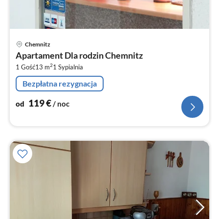
Ce
Chemnitz
od
Apartament Dla rodzin Chemnitz
1
2
1 Gość
13 m
1
Sypialnia
za
no
Bezpłatna rezygnacja
119
€
od
/ noc