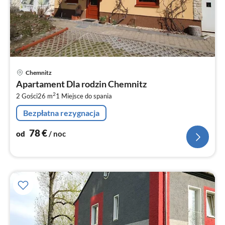
Ce
Chemnitz
od
Apartament Dla rodzin Chemnitz
7
2
2 Gości
26 m
1
Miejsce do spania
za
no
Bezpłatna rezygnacja
78
€
od
/ noc