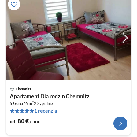
Chemnitz
Ce
Apartament Dla rodzin Chemnitz
od
2
8
5 Gości
76 m
2
Sypialnie
1 recenzja
za
no
80
€
od
/ noc