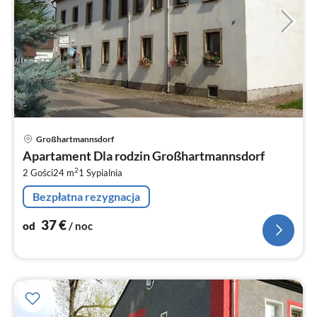
Ce
Großhartmannsdorf
od
Apartament Dla rodzin Großhartmannsdorf
3
2
2 Gości
24 m
1
Sypialnia
za
no
Bezpłatna rezygnacja
37
€
od
/ noc