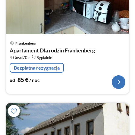
Ce
Frankenberg
od
Apartament Dla rodzin Frankenberg
8
2
4 Gości
70 m
2
Sypialnie
za
no
Bezpłatna rezygnacja
85
€
od
/ noc