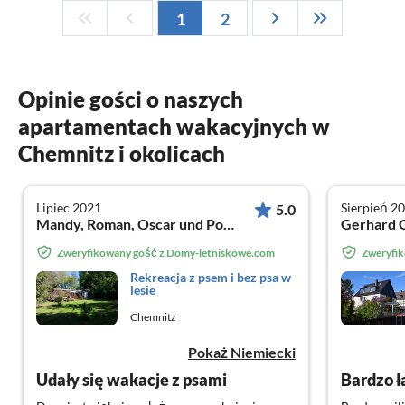
1
2
Opinie gości o naszych
apartamentach wakacyjnych w
Chemnitz i okolicach
Lipiec 2021
Sierpień 2
5.0
Mandy, Roman, Oscar und Poncho K. z Eislingen
Gerhard G
Zweryfikowany gość z Domy-letniskowe.com
Zweryfi
Rekreacja z psem i bez psa w
lesie
Chemnitz
Pokaż Niemiecki
Udały się wakacje z psami
Bardzo 