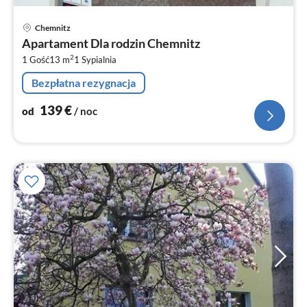
Ce
Chemnitz
od
Apartament Dla rodzin Chemnitz
1
2
1 Gość
13 m
1
Sypialnia
za
no
Bezpłatna rezygnacja
139
€
od
/ noc