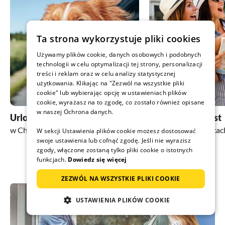
Ta strona wykorzystuje pliki cookies
Używamy plików cookie, danych osobowych i podobnych
technologii w celu optymalizacji tej strony, personalizacji
treści i reklam oraz w celu analizy statystycznej
użytkowania. Klikając na "Zezwól na wszystkie pliki
cookie" lub wybierając opcję w ustawieniach plików
cookie, wyrażasz na to zgodę, co zostało również opisane
w naszej Ochrona danych.
Urlop z psem
Zwiedzanie miast
w Chemnitz i okolicach
w Chemnitz i okolicac
W sekcji Ustawienia plików cookie możesz dostosować
swoje ustawienia lub cofnąć zgodę. Jeśli nie wyrazisz
zgody, włączone zostaną tylko pliki cookie o istotnych
funkcjach.
Dowiedz się więcej
ZEZWÓL NA WSZYSTKIE PLIKI COOKIE
USTAWIENIA PLIKÓW COOKIE