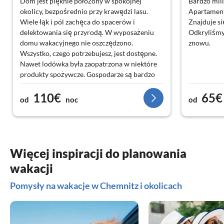
Dom jest pięknie położony w spokojnej
Bardzo mili
okolicy, bezpośrednio przy krawędzi lasu.
Apartament 
Wiele łąk i pól zachęca do spacerów i
Znajduje si
delektowania się przyrodą. W wyposażeniu
Odkryliśmy
domu wakacyjnego nie oszczędzono.
znowu.
Wszystko, czego potrzebujesz, jest dostępne.
Nawet lodówka była zaopatrzona w niektóre
produkty spożywcze. Gospodarze są bardzo
mili i troskliwi. Nasze psy czuły się świetnie w
110€
65€
ogrodzie. Samochodem można dotrzeć do
od
noc
od
najbliższego miasta z różnymi możliwościami
zakupów w około 15 minut. Chętnie wrócimy!
Więcej inspiracji do planowania
wakacji
Pomysły na wakacje w Chemnitz i okolicach