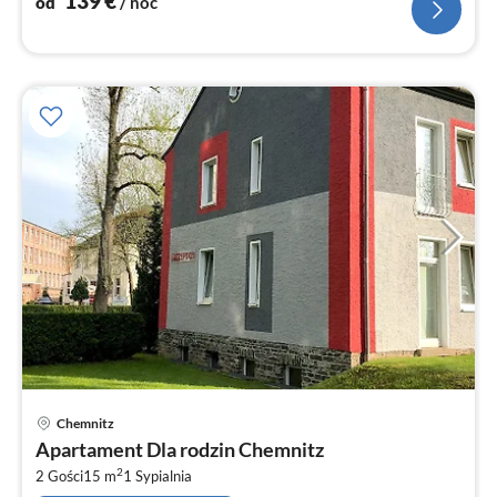
139
€
od
/ noc
Ce
Chemnitz
od
Apartament Dla rodzin Chemnitz
1
2
2 Gości
15 m
1
Sypialnia
za