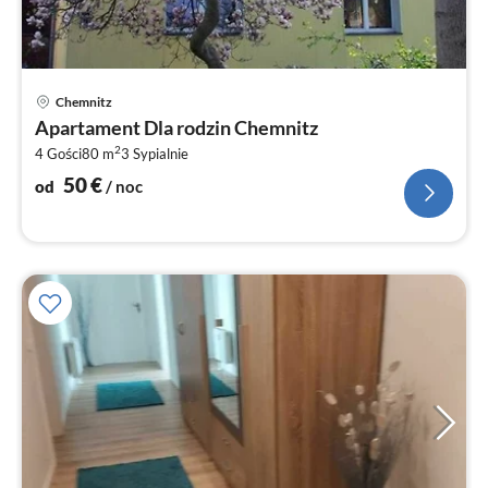
Ce
Chemnitz
od
Apartament Dla rodzin Chemnitz
5
2
4 Gości
80 m
3
Sypialnie
za
no
50
€
od
/ noc