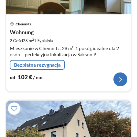
Ce
Chemnitz
od
1
Wohnung
za
2
2 Gości
28 m
1
Sypialnia
no
Mieszkanie w Chemnitz: 28 m², 1 pokój, idealne dla 2
osób – perfekcyjna lokalizacja w Saksonii!
Bezpłatna rezygnacja
102
€
od
/ noc