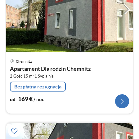
Ce
Chemnitz
od
Apartament Dla rodzin Chemnitz
1
2
2 Gości
15 m
1
Sypialnia
za
no
Bezpłatna rezygnacja
169
€
od
/ noc