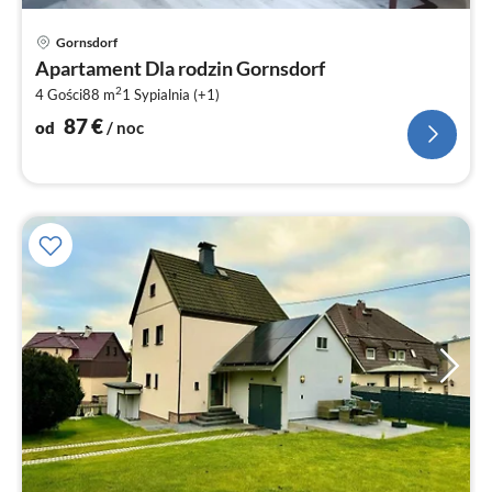
Ce
Gornsdorf
od
Apartament Dla rodzin Gornsdorf
8
2
4 Gości
88 m
1
Sypialnia (+1)
za
no
87
€
od
/ noc