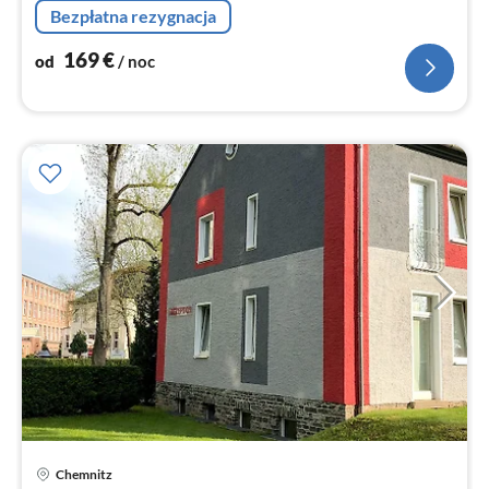
no
Bezpłatna rezygnacja
169
€
od
/ noc
Ce
Chemnitz
od