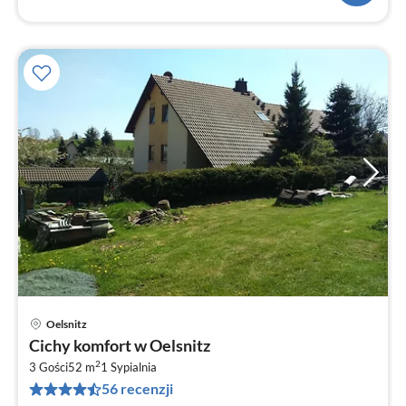
Oelsnitz
Ce
Cichy komfort w Oelsnitz
od
2
2
3 Gości
52 m
1
Sypialnia
56 recenzji
za