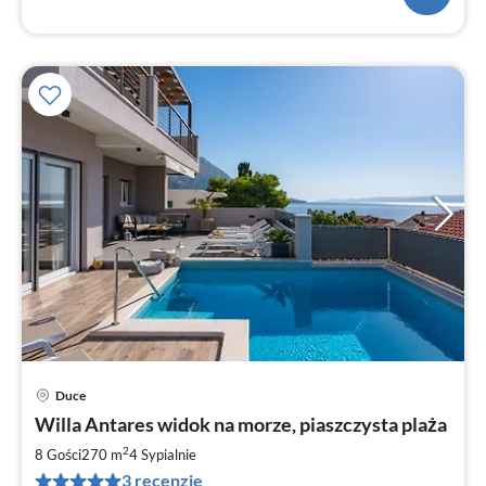
Duce
Ce
Willa Antares widok na morze, piaszczysta plaża
od
3
2
8 Gości
270 m
4
Sypialnie
za
3 recenzje