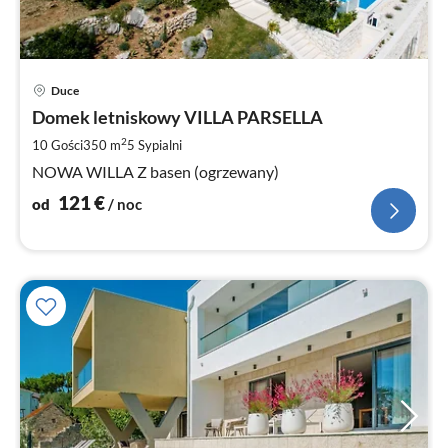
Ce
Duce
od
1
Domek letniskowy VILLA PARSELLA
za
2
10 Gości
350 m
5
Sypialni
no
NOWA WILLA Z basen (ogrzewany)
121
€
od
/ noc