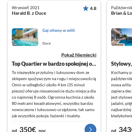
Wrzesień 2021
Październi
4.8
Harald B. z Duce
Brian & L
Gaj oliwny w willi
Duce
Pokaż Niemiecki
Top Quartier w bardzo spokojnej okolicy
To niezwykle przytulny i luksusowy dom ze
Kochamy pr
sklepem spożywczym na rogu i miejscowością
październik
Omis w odległości około 4 km (35 minut
nowa willa 
pieszo) oferuje niesamowicie dużo miejsca dla
zapiera de
co najmniej 8 osób. Ogromna kuchnia z około
jest stylow
80 metrami kwadratowymi, wszystko bardzo
jadalni, pi
nowoczesne i luksusowo urządzone, tak samo
najbardzie
jak wszystkie pokoje, łazienki i toalety.
kiedykolwie
Wysokie położenie z pięknym widokiem na
łazienki i 
350€
343
morze, bardzo duży taras z zacienionymi
głównymi, 
od
noc
od