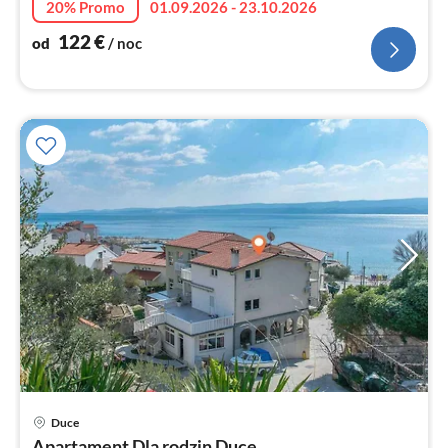
20% Promo
01.09.2026 - 23.10.2026
122
€
od
/ noc
Ce
Duce
od
Apartament Dla rodzin Duce