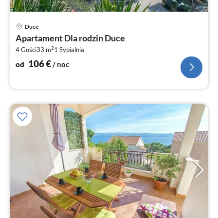
Ce
Duce
od
Apartament Dla rodzin Duce
1
2
4 Gości
33 m
1
Sypialnia
za
no
106
€
od
/ noc