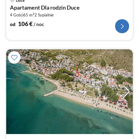
Duce
od
Apartament Dla rodzin Duce
1
2
4 Gości
65 m
2
Sypialnie
za
no
106
€
od
/ noc