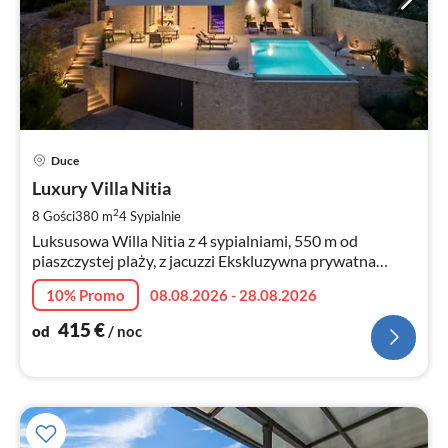
Ce
Duce
od
4
Luxury Villa Nitia
za
2
8 Gości
380 m
4
Sypialnie
no
Luksusowa Willa Nitia z 4 sypialniami, 550 m od
piaszczystej plaży, z jacuzzi Ekskluzywna prywatna
siłownia z urządzeniami NOHrD
10% Promo
08.08.2026 - 28.08.2026
415
€
od
/ noc