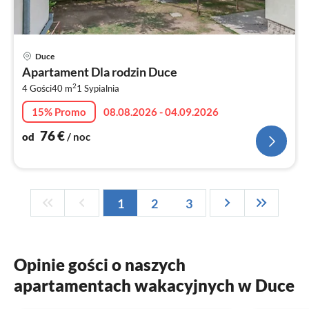
Ce
Duce
od
Apartament Dla rodzin Duce
7
2
4 Gości
40 m
1
Sypialnia
za
no
15% Promo
08.08.2026 - 04.09.2026
76
€
od
/ noc
1
2
3
Opinie gości o naszych
apartamentach wakacyjnych w Duce