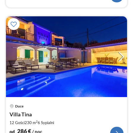
Ce
Duce
od
2
Villa Tina
za
2
12 Gości
230 m
6
Sypialni
no
286
€
od
/ noc