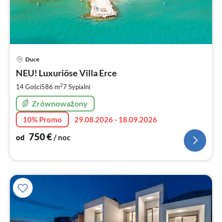
Ce
Duce
od
7
NEU! Luxuriöse Villa Erce
za
2
14 Gości
586 m
7
Sypialni
no
Zrównoważony
10% Promo
29.08.2026 - 18.09.2026
750
€
od
/ noc