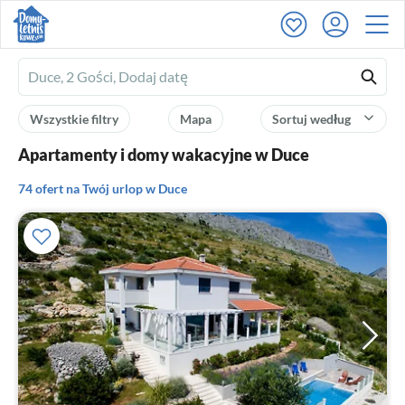
Ferienhausmiete
logo
Wszystkie filtry
Mapa
Sortuj według
Apartamenty i domy wakacyjne w Duce
74 ofert na Twój urlop w Duce