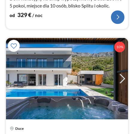
5 pokoi, miejsce dla 10 osób, blisko Splitu i okolic.
329
€
od
/ noc
10%
Ce
Duce
od