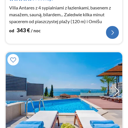
no
Villa Antares z 4 sypialniami z łazienkami, basenem z
masażem, sauną, bilardem... Zaledwie kilka minut
spacerem od piaszczystej plaży (120 m) i Omišu
343
€
od
/ noc