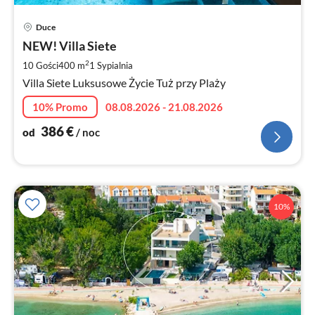
Ce
Duce
od
3
NEW! Villa Siete
za
2
10 Gości
400 m
1
Sypialnia
no
Villa Siete Luksusowe Życie Tuż przy Plaży
10% Promo
08.08.2026 - 21.08.2026
386
€
od
/ noc
10%