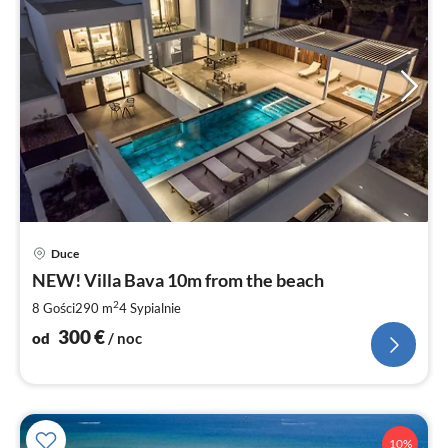
Ce
Duce
od
3
NEW! Villa Bava 10m from the beach
za
2
8 Gości
290 m
4
Sypialnie
no
300
€
od
/ noc
10%