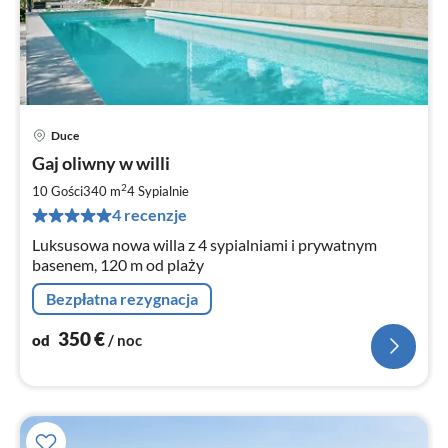
Duce
Ce
Gaj oliwny w willi
od
3
2
10 Gości
340 m
4
Sypialnie
za
4 recenzje
no
Luksusowa nowa willa z 4 sypialniami i prywatnym
basenem, 120 m od plaży
Bezpłatna rezygnacja
350
€
od
/ noc