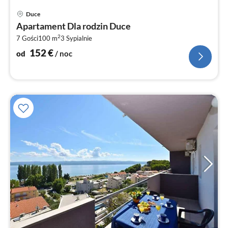
Ce
Duce
od
Apartament Dla rodzin Duce
1
2
7 Gości
100 m
3
Sypialnie
za
no
152
€
od
/ noc