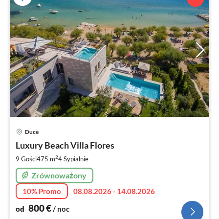
Ce
Duce
od
8
Luxury Beach Villa Flores
za
2
9 Gości
475 m
4
Sypialnie
no
Zrównoważony
10% Promo
08.08.2026 - 14.08.2026
800
€
od
/ noc