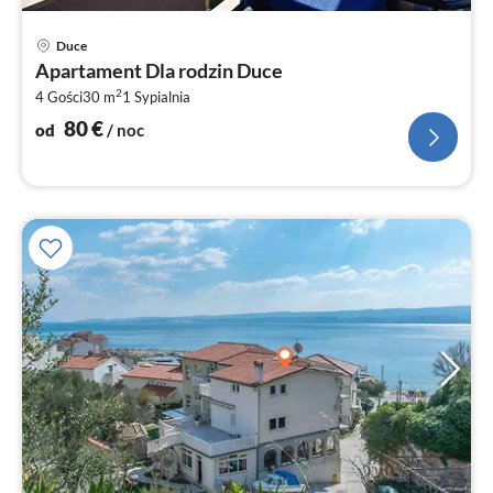
Ce
Duce
od
Apartament Dla rodzin Duce
8
2
4 Gości
30 m
1
Sypialnia
za
no
80
€
od
/ noc