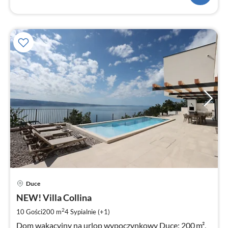
Ce
Duce
od
3
NEW! Villa Collina
za
2
10 Gości
200 m
4
Sypialnie (+1)
no
Dom wakacyjny na urlop wypoczynkowy Duce: 200 m²,