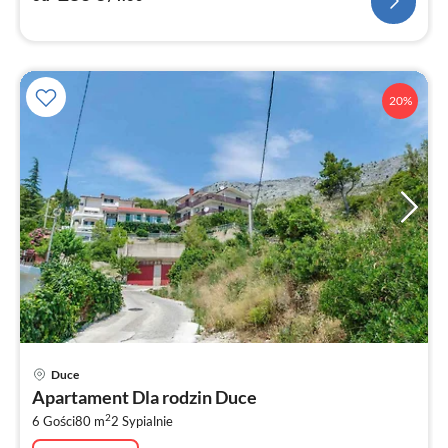
20%
Ce
Duce
od
Apartament Dla rodzin Duce
1
2
6 Gości
80 m
2
Sypialnie
za
no