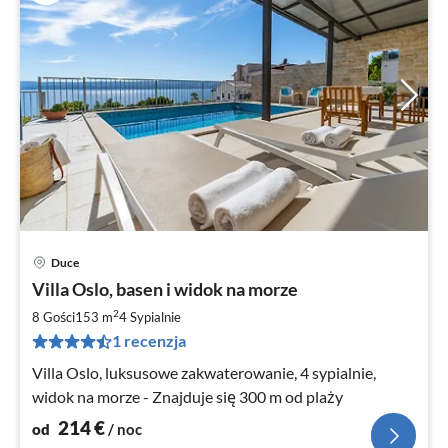
Duce
Ce
Villa Oslo, basen i widok na morze
od
2
2
8 Gości
153 m
4
Sypialnie
za
1 recenzja
no
Villa Oslo, luksusowe zakwaterowanie, 4 sypialnie,
widok na morze - Znajduje się 300 m od plaży
214
€
od
/ noc