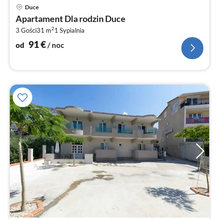
Ce
Duce
od
Apartament Dla rodzin Duce
9
2
3 Gości
31 m
1
Sypialnia
za
no
91
€
od
/ noc