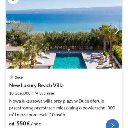
Ce
Duce
od
5
New Luxury Beach Villa
za
2
10 Gości
300 m
4
Sypialnie
no
Nowa luksusowa willa przy plaży w Duće oferuje
przestronną przestrzeń mieszkalną o powierzchni 300
m² i może pomieścić 10 osób.
550
€
od
/ noc