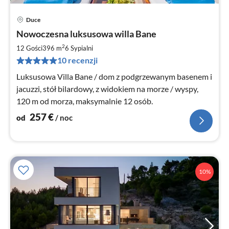
Duce
Ce
Nowoczesna luksusowa willa Bane
od
2
2
12 Gości
396 m
6
Sypialni
za
10 recenzji
no
Luksusowa Villa Bane / dom z podgrzewanym basenem i
jacuzzi, stół bilardowy, z widokiem na morze / wyspy,
120 m od morza, maksymalnie 12 osób.
257
€
od
/ noc
10%