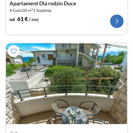
Apartament Dla rodzin Duce
6
2
4 Gości
30 m
1
Sypialnia
za
no
61
€
od
/ noc
Ce