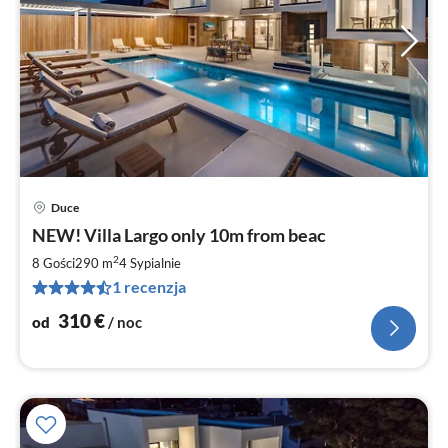
Duce
Ce
NEW! Villa Largo only 10m from beac
od
3
2
8 Gości
290 m
4
Sypialnie
za
1 recenzja
no
310
€
od
/ noc