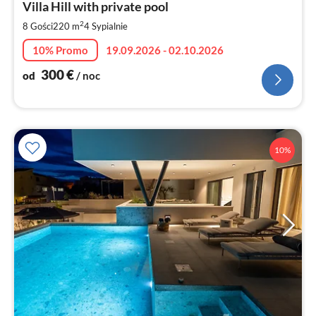
3
Villa Hill with private pool
za
2
8 Gości
220 m
4
Sypialnie
no
10% Promo
19.09.2026 - 02.10.2026
300
€
od
/ noc
10%