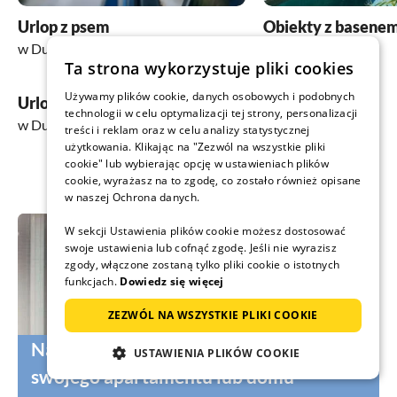
Urlop z psem
Obiekty z basene
w Duce
w Duce
Ta strona wykorzystuje pliki cookies
Używamy plików cookie, danych osobowych i podobnych
Urlop w górach
technologii w celu optymalizacji tej strony, personalizacji
w Duce
treści i reklam oraz w celu analizy statystycznej
użytkowania. Klikając na "Zezwól na wszystkie pliki
cookie" lub wybierając opcję w ustawieniach plików
cookie, wyrażasz na to zgodę, co zostało również opisane
w naszej Ochrona danych.
W sekcji Ustawienia plików cookie możesz dostosować
swoje ustawienia lub cofnąć zgodę. Jeśli nie wyrazisz
zgody, włączone zostaną tylko pliki cookie o istotnych
funkcjach.
Dowiedz się więcej
ZEZWÓL NA WSZYSTKIE PLIKI COOKIE
Nadal szukasz odpowiednich gości do
USTAWIENIA PLIKÓW COOKIE
swojego apartamentu lub domu