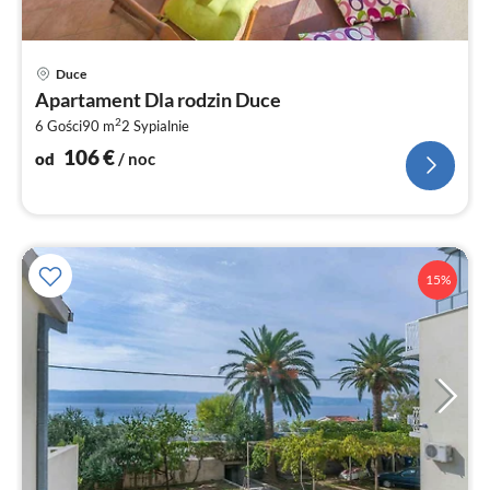
Ce
Duce
od
Apartament Dla rodzin Duce
1
2
6 Gości
90 m
2
Sypialnie
za
no
106
€
od
/ noc
15%