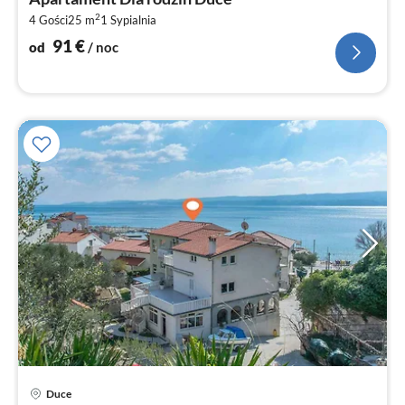
9
2
4 Gości
25 m
1
Sypialnia
za
no
91
€
od
/ noc
Ce
Duce
od