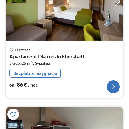
Ce
Eberstadt
od
Apartament Dla rodzin Eberstadt
8
2
3 Gości
25 m
1
Sypialnia
za
no
Bezpłatna rezygnacja
86
€
od
/ noc