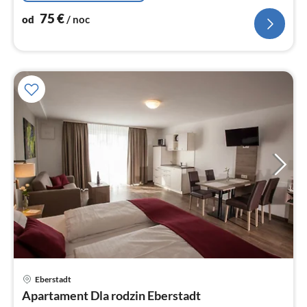
75
€
od
/ noc
Ce
Eberstadt
od
Apartament Dla rodzin Eberstadt
1