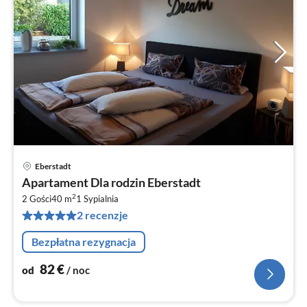
Eberstadt
Ce
Apartament Dla rodzin Eberstadt
od
2
8
2 Gości
40 m
1
Sypialnia
2 recenzje
za
no
Bezpłatna rezygnacja
82
€
od
/ noc