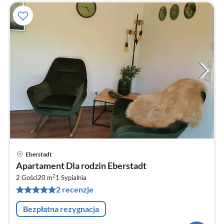
Eberstadt
Ce
Apartament Dla rodzin Eberstadt
od
2
8
2 Gości
20 m
1
Sypialnia
2 recenzje
za
no
Bezpłatna rezygnacja