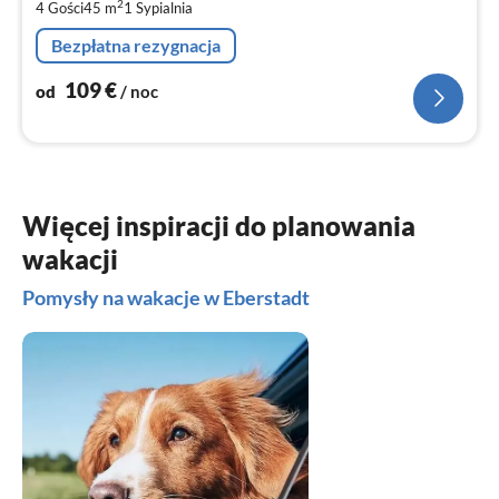
2
4 Gości
45 m
1
Sypialnia
za
no
Bezpłatna rezygnacja
109
€
od
/ noc
Więcej inspiracji do planowania
wakacji
Pomysły na wakacje w Eberstadt