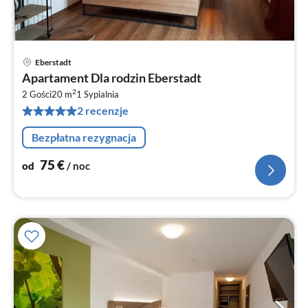
Eberstadt
Ce
Apartament Dla rodzin Eberstadt
od
2
7
2 Gości
20 m
1
Sypialnia
2 recenzje
za
no
Bezpłatna rezygnacja
75
€
od
/ noc