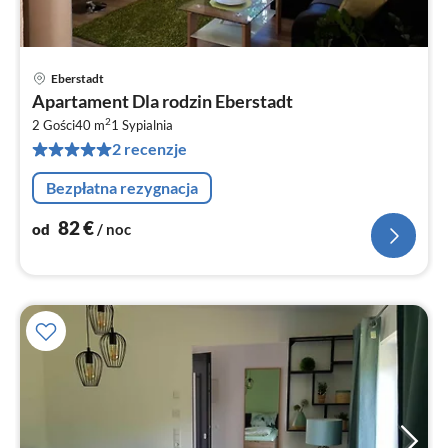
Eberstadt
Ce
Apartament Dla rodzin Eberstadt
od
2
8
2 Gości
40 m
1
Sypialnia
2 recenzje
za
no
Bezpłatna rezygnacja
82
€
od
/ noc