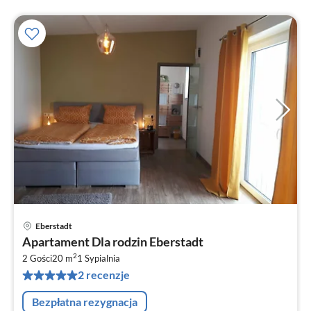
Eberstadt
Ce
Apartament Dla rodzin Eberstadt
od
2
7
2 Gości
20 m
1
Sypialnia
2 recenzje
za
no
Bezpłatna rezygnacja