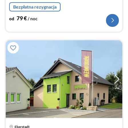
no
Bezpłatna rezygnacja
79
€
od
/ noc
Eberstadt