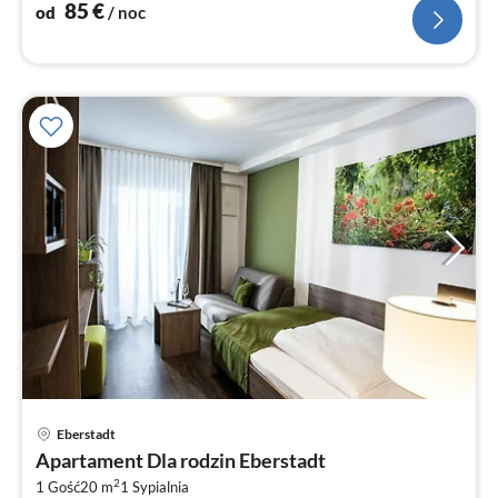
85
€
od
/ noc
Ce
Eberstadt
od
Apartament Dla rodzin Eberstadt
7
2
1 Gość
20 m
1
Sypialnia
za