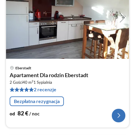
Eberstadt
Ce
Apartament Dla rodzin Eberstadt
od
2
8
2 Gości
40 m
1
Sypialnia
2 recenzje
za
no
Bezpłatna rezygnacja
82
€
od
/ noc