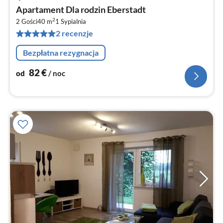
Ce
Apartament Dla rodzin Eberstadt
od
2
8
2 Gości
40 m
1
Sypialnia
2 recenzje
za
no
Bezpłatna rezygnacja
82
€
od
/ noc