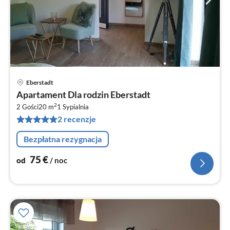
Eberstadt
Ce
Apartament Dla rodzin Eberstadt
od
2
7
2 Gości
20 m
1
Sypialnia
2 recenzje
za
no
Bezpłatna rezygnacja
75
€
od
/ noc