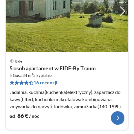
Eide
Ce
5 osob apartament w EIDE-By Traum
od
2
8
5 Gości
84 m
3
Sypialnie
16 recenzji
za
no
Jadalnia, kuchnia(kuchenka(elektryczny), zaparzacz do
kawy(filter), kuchenka mikrofalowa kombinowana,
zmywarka do naczyń, lodówka, zamrażarka(140-199L),
pralka)
86
€
od
/ noc