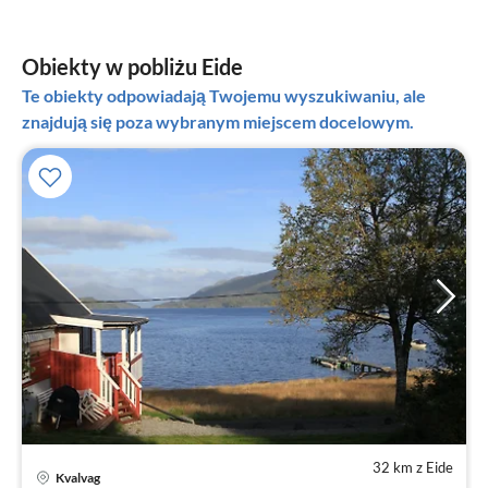
Obiekty w pobliżu Eide
Te obiekty odpowiadają Twojemu wyszukiwaniu, ale
znajdują się poza wybranym miejscem docelowym.
32 km z Eide
Kvalvag