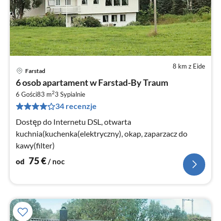
8 km z Eide
Farstad
Ce
6 osob apartament w Farstad-By Traum
od
2
7
6 Gości
83 m
3
Sypialnie
34 recenzje
za
no
Dostęp do Internetu DSL, otwarta
kuchnia(kuchenka(elektryczny), okap, zaparzacz do
kawy(filter)
75
€
od
/ noc