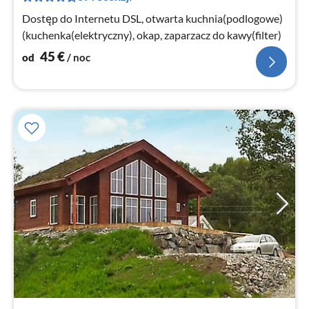
no
Dostęp do Internetu DSL, otwarta kuchnia(podlogowe)
(kuchenka(elektryczny), okap, zaparzacz do kawy(filter)
45
€
od
/ noc