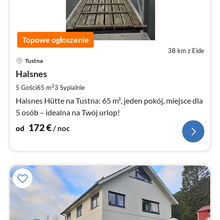
Topowe ogłoszenie
38 km z Eide
Ce
Tustna
od
1
Halsnes
za
2
5 Gości
65 m
3
Sypialnie
no
Halsnes Hütte na Tustna: 65 m², jeden pokój, miejsce dla
5 osób – idealna na Twój urlop!
172
€
od
/ noc