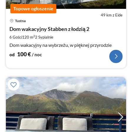
Topowe ogłoszenie
49 km z Eide
Ce
Tustna
od
1
Dom wakacyjny Stabben z łodzią 2
za
2
6 Gości
120 m
2
Sypialnie
no
Dom wakacyjny na wybrzeżu, w pięknej przyrodzie
100
€
od
/ noc