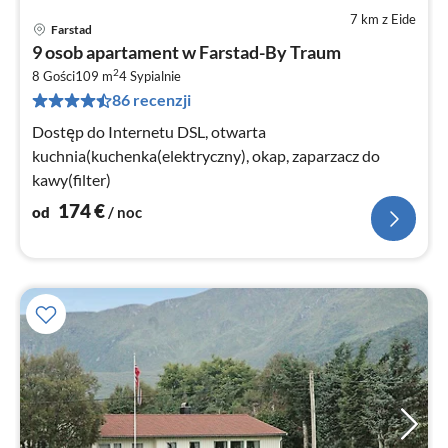
7 km z Eide
Farstad
Ce
9 osob apartament w Farstad-By Traum
od
2
1
8 Gości
109 m
4
Sypialnie
86 recenzji
za
no
Dostęp do Internetu DSL, otwarta
kuchnia(kuchenka(elektryczny), okap, zaparzacz do
kawy(filter)
174
€
od
/ noc