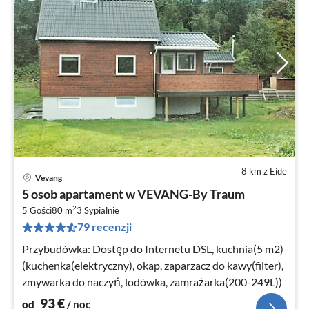
8 km z Eide
Vevang
Ce
5 osob apartament w VEVANG-By Traum
od
2
9
5 Gości
80 m
3
Sypialnie
79 recenzji
za
no
Przybudówka: Dostęp do Internetu DSL, kuchnia(5 m2)
(kuchenka(elektryczny), okap, zaparzacz do kawy(filter),
zmywarka do naczyń, lodówka, zamrażarka(200-249L))
93
€
od
/ noc