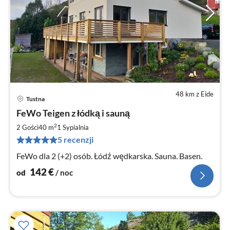
48 km z Eide
Tustna
Ce
FeWo Teigen z łódką i sauną
od
1
2
2 Gości
40 m
1
Sypialnia
za
5 recenzji
no
FeWo dla 2 (+2) osób. Łódź wędkarska. Sauna. Basen.
142
€
od
/ noc