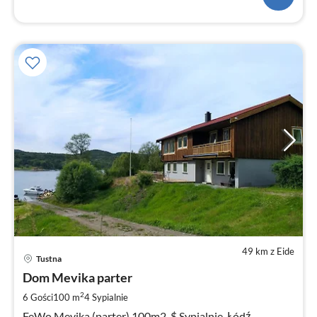
49 km z Eide
Ce
Tustna
od
1
Dom Mevika parter
za
2
6 Gości
100 m
4
Sypialnie
no
FeWo Mevika (parter) 100m2. $ Sypialnie. Łódź