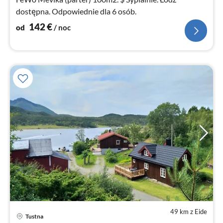
dostępna. Odpowiednie dla 6 osób.
142
€
od
/ noc
49 km z Eide
Tustna