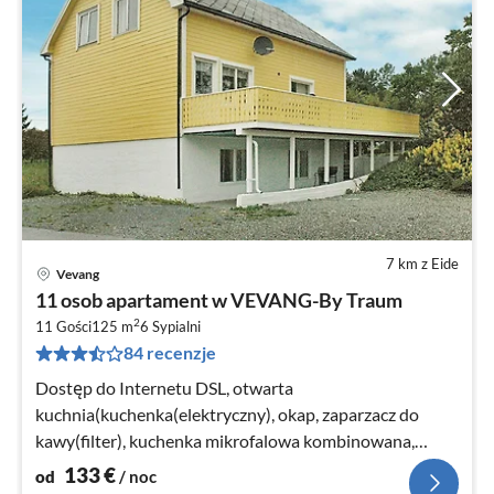
7 km z Eide
Vevang
Ce
11 osob apartament w VEVANG-By Traum
od
2
1
11 Gości
125 m
6
Sypialni
84 recenzje
za
no
Dostęp do Internetu DSL, otwarta
kuchnia(kuchenka(elektryczny), okap, zaparzacz do
kawy(filter), kuchenka mikrofalowa kombinowana,
zmywarka do naczyń, lodówka, zamrażarka(> 250L)
133
€
od
/ noc