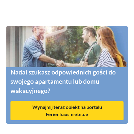
Nadal szukasz odpowiednich gości do
swojego apartamentu lub domu
wakacyjnego?
Wynajmij teraz obiekt na portalu
Ferienhausmiete.de