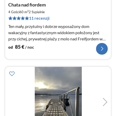
Ce
Chata nad fiordem
od
8
2
4 Gości
60 m
2
Sypialnie
za
11 recenzji
no
Ten mały, przytulny i dobrze wyposażony dom
wakacyjny z fantastycznym widokiem położony jest
przy cichej, prywatnej plaży z molo nad Freifjordem w
pobliżu Kristiansund.
85
€
od
/ noc