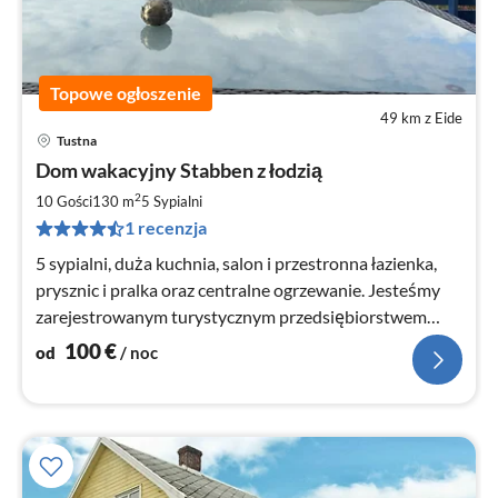
Topowe ogłoszenie
49 km z Eide
Tustna
Ce
Dom wakacyjny Stabben z łodzią
od
1
2
10 Gości
130 m
5
Sypialni
za
1 recenzja
no
5 sypialni, duża kuchnia, salon i przestronna łazienka,
prysznic i pralka oraz centralne ogrzewanie. Jesteśmy
zarejestrowanym turystycznym przedsiębiorstwem
połowowym
100
€
od
/ noc