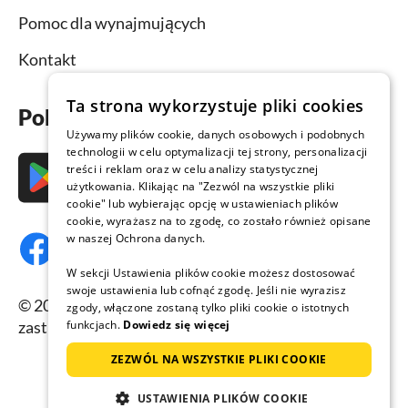
Pomoc dla wynajmujących
Kontakt
Ta strona wykorzystuje pliki cookies
Pobierz aplikację już teraz
Używamy plików cookie, danych osobowych i podobnych
technologii w celu optymalizacji tej strony, personalizacji
treści i reklam oraz w celu analizy statystycznej
użytkowania. Klikając na "Zezwól na wszystkie pliki
cookie" lub wybierając opcję w ustawieniach plików
cookie, wyrażasz na to zgodę, co zostało również opisane
w naszej Ochrona danych.
W sekcji Ustawienia plików cookie możesz dostosować
swoje ustawienia lub cofnąć zgodę. Jeśli nie wyrazisz
© 2026 Domy-letniskowe.com, wszelkie prawa
zgody, włączone zostaną tylko pliki cookie o istotnych
zastrzeżone.
funkcjach.
Dowiedz się więcej
ZEZWÓL NA WSZYSTKIE PLIKI COOKIE
USTAWIENIA PLIKÓW COOKIE