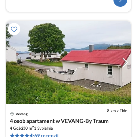
8 km z Eide
Vevang
Ce
4 osob apartament w VEVANG-By Traum
od
2
4
4 Gości
30 m
1
Sypialnia
69 recenzji
za