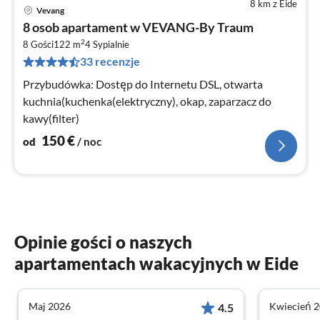
8 km z Eide
Vevang
Ce
8 osob apartament w VEVANG-By Traum
od
2
1
8 Gości
122 m
4
Sypialnie
33 recenzje
za
no
Przybudówka: Dostęp do Internetu DSL, otwarta
kuchnia(kuchenka(elektryczny), okap, zaparzacz do
kawy(filter)
150
€
od
/ noc
Opinie gości o naszych
apartamentach wakacyjnych w Eide
Maj 2026
Kwiecień 
4.5