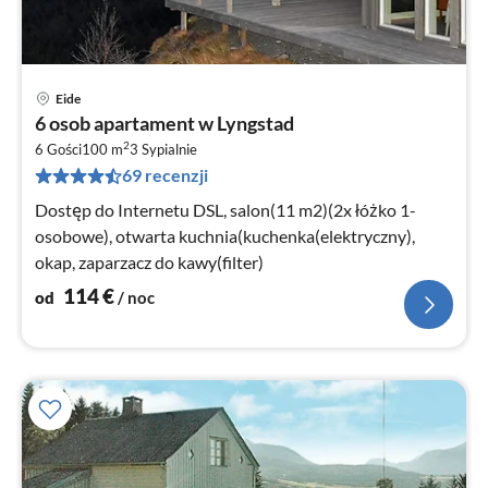
Eide
Ce
6 osob apartament w Lyngstad
od
2
1
6 Gości
100 m
3
Sypialnie
69 recenzji
za
no
Dostęp do Internetu DSL, salon(11 m2)(2x łóżko 1-
osobowe), otwarta kuchnia(kuchenka(elektryczny),
okap, zaparzacz do kawy(filter)
114
€
od
/ noc