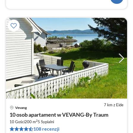
7 km z Eide
Vevang
Ce
10 osob apartament w VEVANG-By Traum
od
2
1
10 Gości
200 m
5
Sypialni
108 recenzji
za