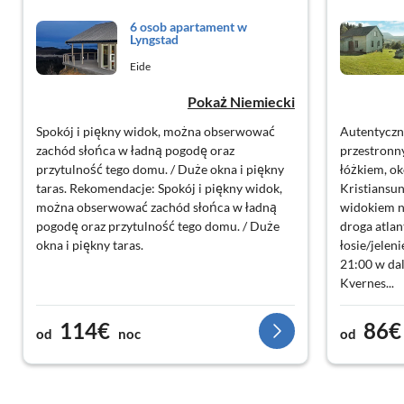
6 osob apartament w
Lyngstad
Eide
Pokaż Niemiecki
Spokój i piękny widok, można obserwować
Autentyczn
zachód słońca w ładną pogodę oraz
przestronn
przytulność tego domu. / Duże okna i piękny
łóżkiem, ok
taras. Rekomendacje: Spokój i piękny widok,
Kristiansun
można obserwować zachód słońca w ładną
widokiem n
pogodę oraz przytulność tego domu. / Duże
droga atlan
okna i piękny taras.
łosie/jelen
21:00 w dal
Kvernes...
114€
86€
od
noc
od