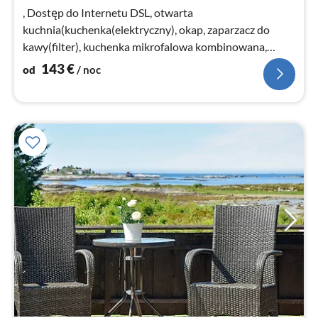
no
, Dostęp do Internetu DSL, otwarta
kuchnia(kuchenka(elektryczny), okap, zaparzacz do
kawy(filter), kuchenka mikrofalowa kombinowana,
zmywarka do naczyń, lodówka, zamrażarka(> 250L)
143
€
od
/ noc