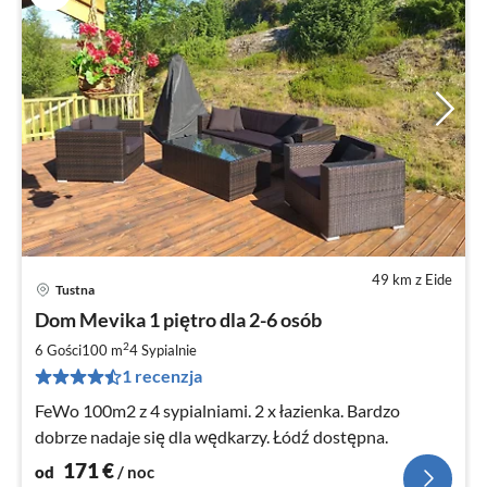
49 km z Eide
Tustna
Ce
Dom Mevika 1 piętro dla 2-6 osób
od
1
2
6 Gości
100 m
4
Sypialnie
za
1 recenzja
no
FeWo 100m2 z 4 sypialniami. 2 x łazienka. Bardzo
dobrze nadaje się dla wędkarzy. Łódź dostępna.
171
€
od
/ noc