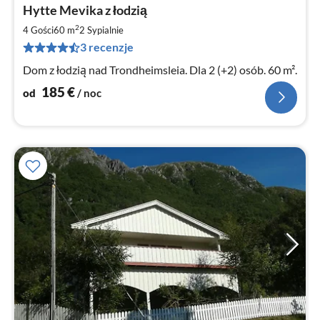
Ce
Hytte Mevika z łodzią
od
1
2
4 Gości
60 m
2
Sypialnie
za
3 recenzje
no
Dom z łodzią nad Trondheimsleia. Dla 2 (+2) osób. 60 m².
185
€
od
/ noc