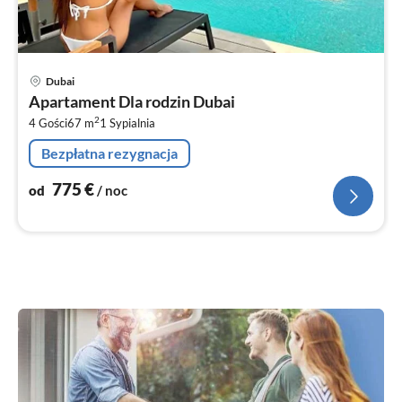
Ce
Dubai
od
Apartament Dla rodzin Dubai
7
2
4 Gości
67 m
1
Sypialnia
za
no
Bezpłatna rezygnacja
775
€
od
/ noc