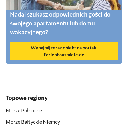
Nadal szukasz odpowiednich gości do
swojego apartamentu lub domu
wakacyjnego?
Wynajmij teraz obiekt na portalu
Ferienhausmiete.de
Topowe regiony
Morze Północne
Morze Bałtyckie Niemcy