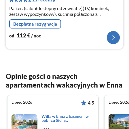
za
no
Parter: (salon(dostepny od zewnatrz)(TV, kominek,
zestaw wypoczynkowy), kuchnia połączona z
salonem(kuchenka(4 palniki)
Bezpłatna rezygnacja
112
€
od
/ noc
Opinie gości o naszych
apartamentach wakacyjnych w Enna
Lipiec 2026
Lipiec 202
4.5
Willa w Enna z basenem w
pobliżu Sicily...
Enna