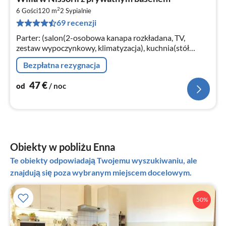
od
2
4
6 Gości
120 m
2
Sypialnie
69 recenzji
za
no
Parter: (salon(2-osobowa kanapa rozkładana, TV,
zestaw wypoczynkowy, klimatyzacja), kuchnia(stół
jadalniany, płyta grzewcza, kran z wrzącą wodą,
Bezpłatna rezygnacja
kuchenka, okap, zaparzacz do kawy, ...
47
€
od
/ noc
Obiekty w pobliżu Enna
Te obiekty odpowiadają Twojemu wyszukiwaniu, ale
znajdują się poza wybranym miejscem docelowym.
50%