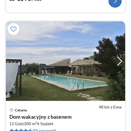
48 km z Enna
Catania
Ce
Dom wakacyjny z basenem
od
2
1
12 Gości
300 m
6
Sypialni
21 recenzji