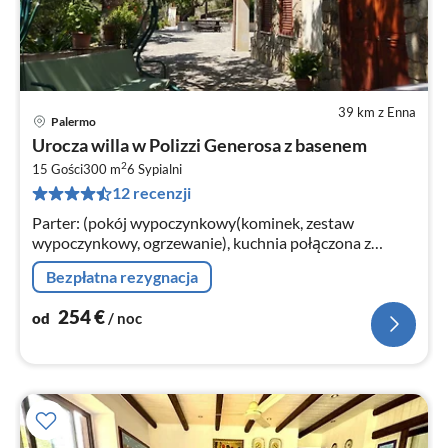
39 km z Enna
Palermo
Ce
Urocza willa w Polizzi Generosa z basenem
od
2
2
15 Gości
300 m
6
Sypialni
12 recenzji
za
no
Parter: (pokój wypoczynkowy(kominek, zestaw
wypoczynkowy, ogrzewanie), kuchnia połączona z
salonem(50 m2)
Bezpłatna rezygnacja
254
€
od
/ noc