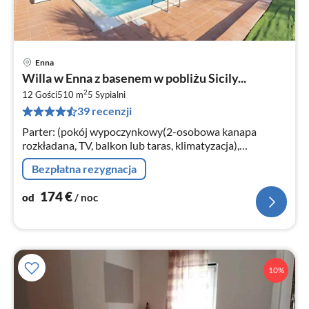
Enna
Ce
Willa w Enna z basenem w pobliżu Sicily...
od
2
1
12 Gości
510 m
5
Sypialni
39 recenzji
za
no
Parter: (pokój wypoczynkowy(2-osobowa kanapa
rozkładana, TV, balkon lub taras, klimatyzacja),
kuchnia(płyta grzewcza, okap, piekarnik, zmywarka do
Bezpłatna rezygnacja
naczyń, lodówko-zamrażarka)
174
€
od
/ noc
10%