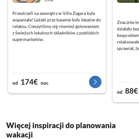
Przestrzeń na zewnątrz w Villa Zagara była
wspaniała! Leżaki przy basenie były idealne do
Znacznie le
relaksu, Cieszyliśmy się również gotowaniem
działało be
z świeżych lokalnych składników z pobliskich
bezproblem
supermarketów,
relaksowałe
sprawiał, ż
174€
od
noc
88€
od
Więcej inspiracji do planowania
wakacji