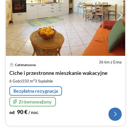
36 km z Enna
Ce
Catenanuova
od
9
Ciche i przestronne mieszkanie wakacyjne
za
2
6 Gości
150 m
3
Sypialnie
no
Bezpłatna rezygnacja
Zrównoważony
90
€
od
/ noc