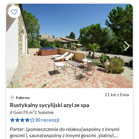
21 km z Enna
Palermo
Ce
Rustykalny sycylijski azyl ze spa
od
2
2
6 Gości
70 m
2
Sypialnie
30 recenzji
za
no
Parter: (pomieszczenie do relaksu(wspolny z innymi
goscmi ), sauna(wspolny z innymi goscmi , platny),