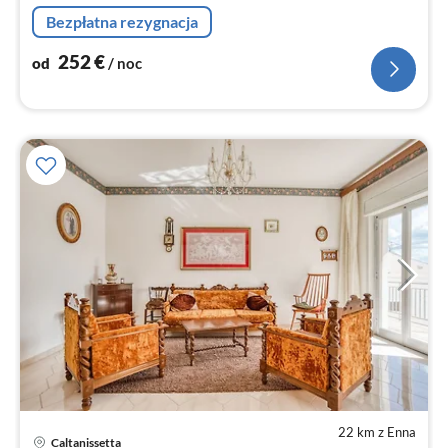
turecka łaźnia parowa(wspolny z innymi goscmi , platny)
Bezpłatna rezygnacja
252
€
od
/ noc
22 km z Enna
Caltanissetta