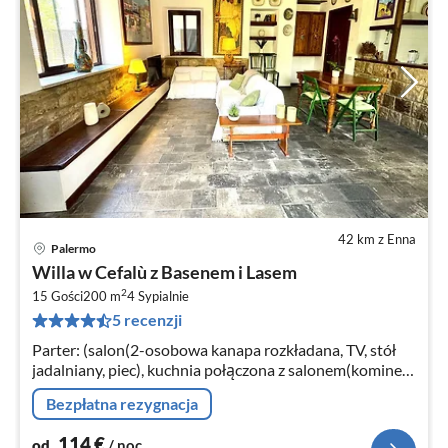
42 km z Enna
Palermo
Ce
Willa w Cefalù z Basenem i Lasem
od
2
1
15 Gości
200 m
4
Sypialnie
5 recenzji
za
no
Parter: (salon(2-osobowa kanapa rozkładana, TV, stół
jadalniany, piec), kuchnia połączona z salonem(kominek,
płyta grzewcza, czajnik, opiekacz do chleba, okap,
Bezpłatna rezygnacja
zaparzacz do kawy, e...
114
€
od
/ noc