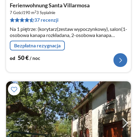
Ce
Ferienwohnung Santa Villarmosa
od
2
5
7 Gości
190 m
3
Sypialnie
37 recenzji
za
no
Na 1 piętrze: (korytarz(zestaw wypoczynkowy), salon(1-
osobowa kanapa rozkładana, 2-osobowa kanapa
rozkładana, TV, stół jadalniany, zestaw wypoczynkowy)
Bezpłatna rezygnacja
50
€
od
/ noc