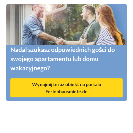
Nadal szukasz odpowiednich gości do
swojego apartamentu lub domu
wakacyjnego?
Wynajmij teraz obiekt na portalu
Ferienhausmiete.de