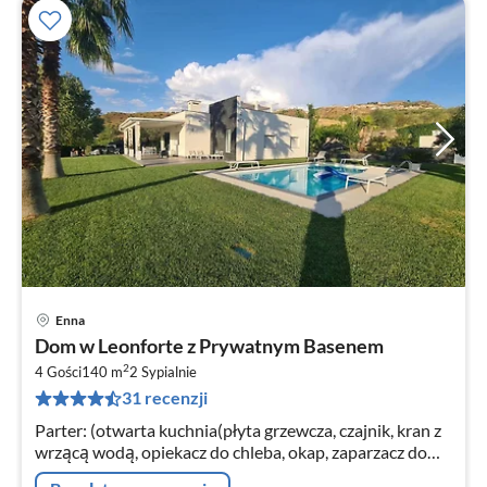
Enna
Ce
Dom w Leonforte z Prywatnym Basenem
od
2
8
4 Gości
140 m
2
Sypialnie
31 recenzji
za
no
Parter: (otwarta kuchnia(płyta grzewcza, czajnik, kran z
wrzącą wodą, opiekacz do chleba, okap, zaparzacz do
kawy, piekarnik, kuchenka mikrofalowa, zmywarka do