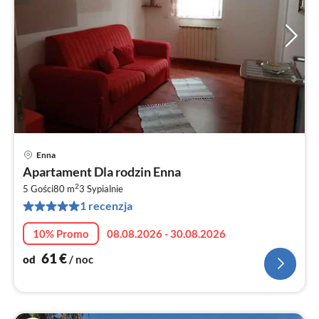
Enna
Ce
Apartament Dla rodzin Enna
od
2
6
5 Gości
80 m
3
Sypialnie
1 recenzja
za
no
10% Promo
08.08.2026 - 30.08.2026
61
€
od
/ noc