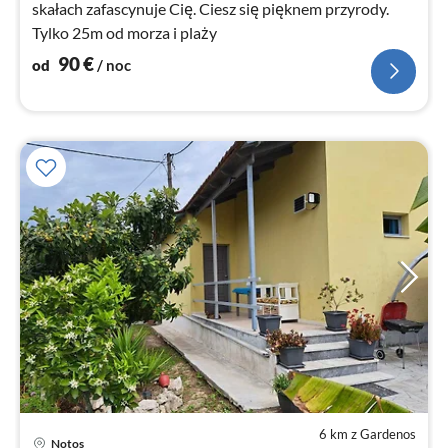
skałach zafascynuje Cię. Ciesz się pięknem przyrody.
Tylko 25m od morza i plaży
90
€
od
/ noc
6 km z Gardenos
Ce
Notos