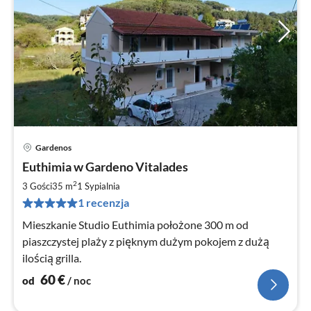
Gardenos
Ce
Euthimia w Gardeno Vitalades
od
6
2
3 Gości
35 m
1
Sypialnia
za
1 recenzja
no
Mieszkanie Studio Euthimia położone 300 m od
piaszczystej plaży z pięknym dużym pokojem z dużą
ilością grilla.
60
€
od
/ noc