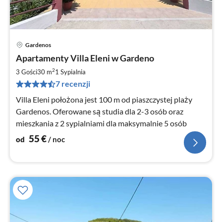
Gardenos
Ce
Apartamenty Villa Eleni w Gardeno
od
5
2
3 Gości
30 m
1
Sypialnia
za
7 recenzji
no
Villa Eleni położona jest 100 m od piaszczystej plaży
Gardenos. Oferowane są studia dla 2-3 osób oraz
mieszkania z 2 sypialniami dla maksymalnie 5 osób
55
€
od
/ noc