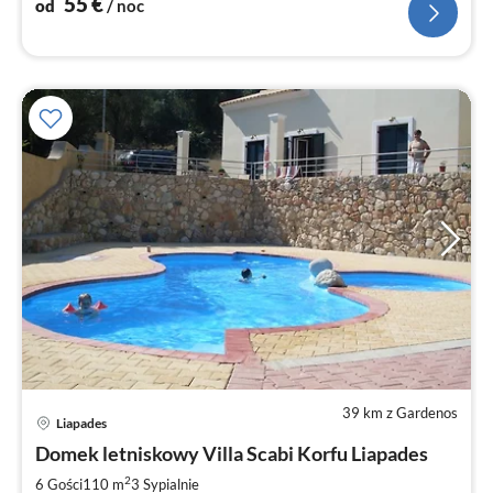
55
€
od
/ noc
39 km z Gardenos
Liapades
Domek letniskowy Villa Scabi Korfu Liapades
2
6 Gości
110 m
3
Sypialnie