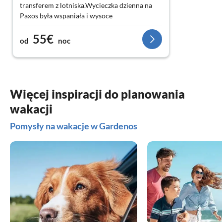
transferem z lotniska.Wycieczka dzienna na
Paxos była wspaniała i wysoce
zalecana.Zostaliśmy odebrani rano
55€
autobusem i mieliśmy wspaniały dzień na
od
noc
Paxos i Antipaxos.
Więcej inspiracji do planowania
wakacji
Pomysły na wakacje w Gardenos