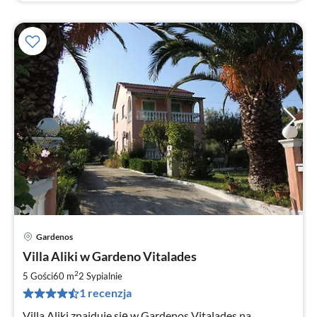
Gardenos
Ce
Villa Aliki w Gardeno Vitalades
od
8
2
5 Gości
60 m
2
Sypialnie
za
1 recenzja
no
Villa Aliki znajduje się w Gardenos Vitalades na