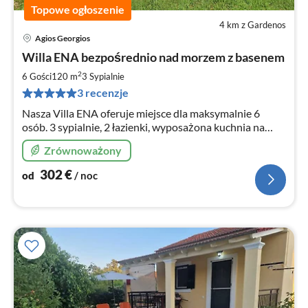
Topowe ogłoszenie
4 km z Gardenos
Agios Georgios
Ce
Willa ENA bezpośrednio nad morzem z basenem
od
3
2
6 Gości
120 m
3
Sypialnie
za
3 recenzje
no
Nasza Villa ENA oferuje miejsce dla maksymalnie 6
osób. 3 sypialnie, 2 łazienki, wyposażona kuchnia na
otwartym planie z przestronną częścią dzienną/jadalną
Zrównoważony
Duży zadaszony taras, prywatny basen i plaża
302
€
od
/ noc