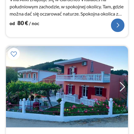
południowym zachodzie, w spokojnej okolicy. Tam, gdzie
można dać się oczarować naturze. Spokojna okolica z
placem zabaw dla dzieci.
80
€
od
/ noc