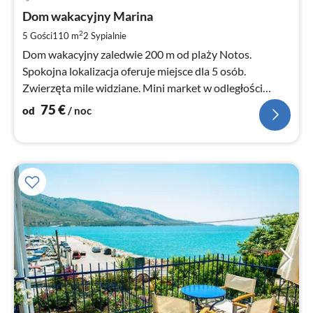
od
7
Dom wakacyjny Marina
za
2
5 Gości
110 m
2
Sypialnie
no
Dom wakacyjny zaledwie 200 m od plaży Notos.
Spokojna lokalizacja oferuje miejsce dla 5 osób.
Zwierzęta mile widziane. Mini market w odległości
zaledwie 50 m. Ogród z meblami ogrodowymi.
75
€
od
/ noc