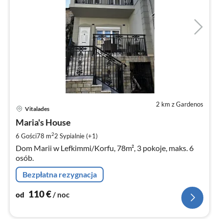
2 km z Gardenos
Ce
Vitalades
od
1
Maria's House
za
2
6 Gości
78 m
2
Sypialnie (+1)
no
Dom Marii w Lefkimmi/Korfu, 78m², 3 pokoje, maks. 6
osób.
Bezpłatna rezygnacja
110
€
od
/ noc