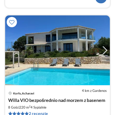
4 km z Gardenos
Korfu,Acharavi
Ce
Willa VIO bezpośrednio nad morzem z basenem
od
4
2
8 Gości
220 m
4
Sypialnie
za
2 recenzje