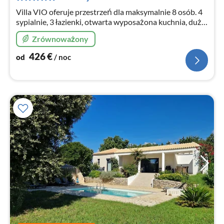
no
Villa VIO oferuje przestrzeń dla maksymalnie 8 osób. 4
sypialnie, 3 łazienki, otwarta wyposażona kuchnia, duży
salon z werandą, duży wszechstronny taras z
Zrównoważony
fantastycznym widokiem na morze/basen/plażę !!!2023
rozbudowany !!!
426
€
od
/ noc