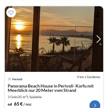
4 km z Gardenos
Ce
Perivoli
od
6
Panorama Beach House in Perivoli- Korfu mit
Meerblick nur 20 Meter vom Strand
za
no
2
3 Gości
35 m
1
Sypialnia
65
€
od
/ noc