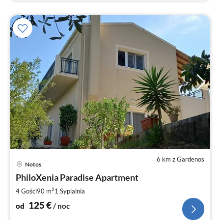
6 km z Gardenos
Ce
Notos
od
1
PhiloXenia Paradise Apartment
za
2
4 Gości
90 m
1
Sypialnia
no
125
€
od
/ noc