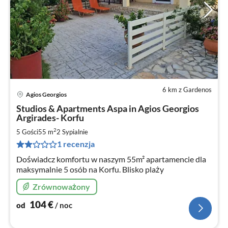
6 km z Gardenos
Agios Georgios
Ce
Studios & Apartments Aspa in Agios Georgios
od
Argirades- Korfu
1
2
5 Gości
55 m
2
Sypialnie
za
no
1 recenzja
Doświadcz komfortu w naszym 55m² apartamencie dla
maksymalnie 5 osób na Korfu. Blisko plaży
Zrównoważony
104
€
od
/ noc