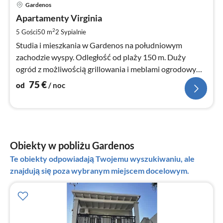
Ce
Gardenos
od
7
Apartamenty Virginia
za
2
5 Gości
50 m
2
Sypialnie
no
Studia i mieszkania w Gardenos na południowym
zachodzie wyspy. Odległość od plaży 150 m. Duży
ogród z możliwością grillowania i meblami ogrodowymi.
Klimatyzowane pokoje. Darmowe WiFi
75
€
od
/ noc
Obiekty w pobliżu Gardenos
Te obiekty odpowiadają Twojemu wyszukiwaniu, ale
znajdują się poza wybranym miejscem docelowym.