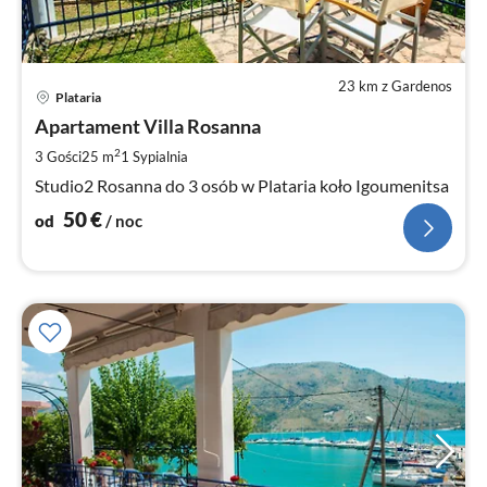
23 km z Gardenos
Ce
Plataria
od
5
Apartament Villa Rosanna
za
2
3 Gości
25 m
1
Sypialnia
no
Studio2 Rosanna do 3 osób w Plataria koło Igoumenitsa
50
€
od
/ noc