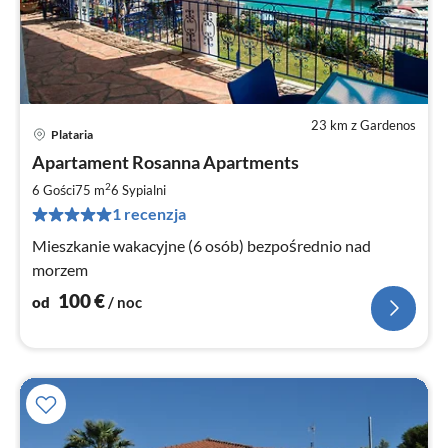
23 km z Gardenos
Plataria
Ce
Apartament Rosanna Apartments
od
1
2
6 Gości
75 m
6
Sypialni
za
1 recenzja
no
Mieszkanie wakacyjne (6 osób) bezpośrednio nad
morzem
100
€
od
/ noc