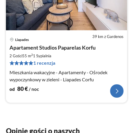
39 km z Gardenos
Liapades
Ce
Apartament Studios Paparelas Korfu
od
8
2
2 Gości
55 m
1
Sypialnia
za
1 recenzja
no
Mieszkania wakacyjne - Apartamenty - Ośrodek
wypoczynkowy w zieleni - Liapades Corfu
80
€
od
/ noc
Opinie gości o naszych