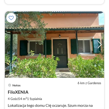
6 km z Gardenos
Ce
Notos
od
9
FiloXENIA
za
2
4 Gości
54 m
1
Sypialnia
no
Lokalizacja tego domu Cię oczaruje. Szum morza na