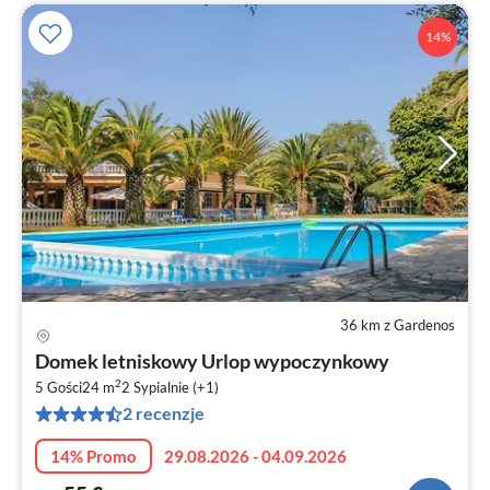
14%
36 km z Gardenos
Ce
Domek letniskowy Urlop wypoczynkowy
od
2
5
5 Gości
24 m
2
Sypialnie (+1)
2 recenzje
za
no
14% Promo
29.08.2026 - 04.09.2026