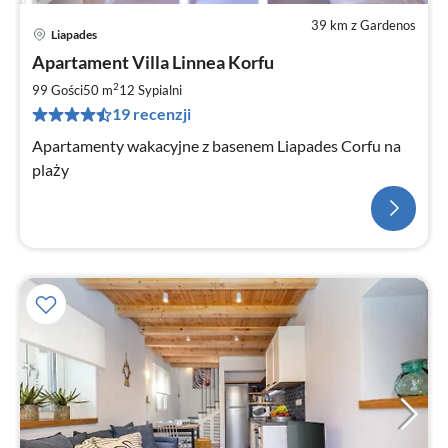
39 km z Gardenos
Liapades
Apartament Villa Linnea Korfu
2
99 Gości
50 m
12
Sypialni
19 recenzji
Apartamenty wakacyjne z basenem Liapades Corfu na
plaży