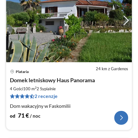
24 km z Gardenos
Plataria
Ce
Domek letniskowy Haus Panorama
od
7
2
4 Gości
100 m
2
Sypialnie
za
2 recenzje
no
Dom wakacyjny w Faskomilii
71
€
od
/ noc