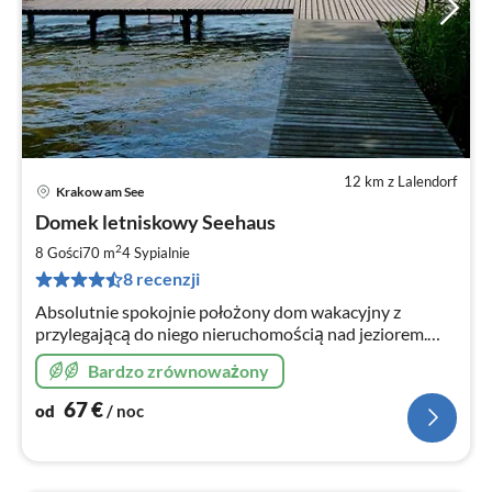
12 km z Lalendorf
Krakow am See
Ce
Domek letniskowy Seehaus
od
6
2
8 Gości
70 m
4
Sypialnie
za
8 recenzji
no
Absolutnie spokojnie położony dom wakacyjny z
przylegającą do niego nieruchomością nad jeziorem.
Duża część mieszkalna, duży ogród od strony
Bardzo zrównoważony
południowej. Idealny dla osób szukających ciszy i
spokoju, rodzin i wędkarzy.
67
€
od
/ noc