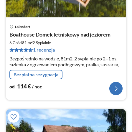
Lalendorf
Ce
Boathouse Domek letniskowy nad jeziorem
od
1
2
6 Gości
81 m
2
Sypialnie
za
1 recenzja
no
Bezpośrednio na wodzie, 81m2, 2 sypialnie po 2+1 os,
łazienka z ogrzewaniem podłogowym, pralka, suszarka,
kominek, łódź wiosłowa w domu, TV, WLAN, niepalący,
Bezpłatna rezygnacja
bez zwierząt.
114
€
od
/ noc