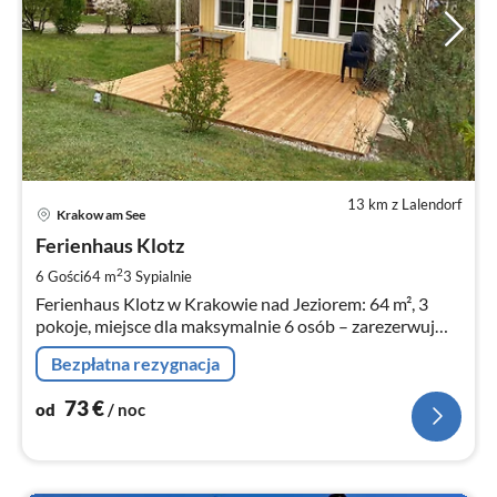
13 km z Lalendorf
Ce
Krakow am See
od
7
Ferienhaus Klotz
za
2
6 Gości
64 m
3
Sypialnie
no
Ferienhaus Klotz w Krakowie nad Jeziorem: 64 m², 3
pokoje, miejsce dla maksymalnie 6 osób – zarezerwuj
teraz!
Bezpłatna rezygnacja
73
€
od
/ noc