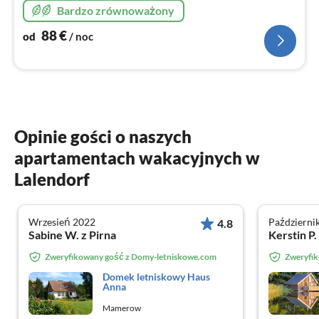
bezpośrednio nad Jeziorem Krakowskim w
Bardzo zrównoważony
Meklemburgii. Z werandy jest niecałe 100m do molo z
kąpieliskiem.
88
€
od
/ noc
Opinie gości o naszych
apartamentach wakacyjnych w
Lalendorf
Wrzesień 2022
Październi
4.8
Sabine W. z Pirna
Kerstin P
Zweryfikowany gość z Domy-letniskowe.com
Zweryfi
Domek letniskowy Haus
Anna
Mamerow