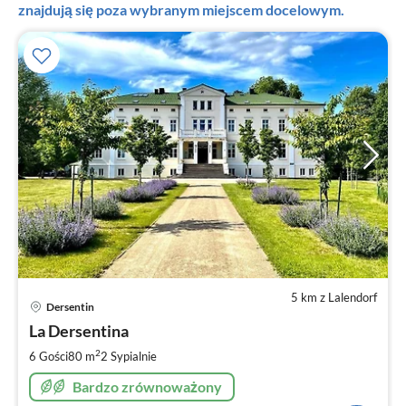
znajdują się poza wybranym miejscem docelowym.
5 km z Lalendorf
Ce
Dersentin
od
8
La Dersentina
za
2
6 Gości
80 m
2
Sypialnie
no
Bardzo zrównoważony