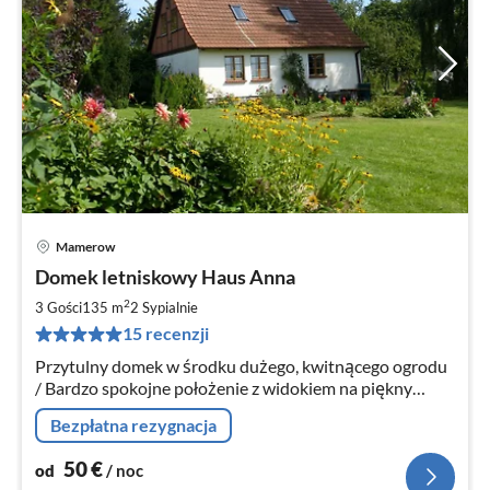
Mamerow
Ce
Domek letniskowy Haus Anna
od
5
2
3 Gości
135 m
2
Sypialnie
za
15 recenzji
no
Przytulny domek w środku dużego, kwitnącego ogrodu
/ Bardzo spokojne położenie z widokiem na piękny
meklemburski krajobraz lub w nocy na migoczące,
Bezpłatna rezygnacja
gwieździste niebo
50
€
od
/ noc