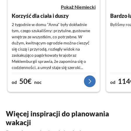
Pokaż Niemiecki
Korzyść dla ciała i duszy
2 tygodnie w domu "Anna" były dokładnie
Byliśmy ro
tym, czego szukaliśmy: przytulne, gustowne
wnętrze ze wszystkim, co potrzebne. W
dużym, kwitnącym ogrodzie można cieszyć
się ciszą i przyrodą, rozległy widok na
zaskakująco pagórkowaty krajobraz
Meklemburgii sprawia, że zapomina się o
codzienności, a umysł staje się szeroki...
Każdego dnia mogliśmy obserwować żurawie
50€
114
na ich przelotach. Jeśli lubisz odkrywać
od
noc
od
spokojne ścieżki z dala od masowej turystyki
na rowerze lub pieszo, to jest to miejsce dla
Ciebie. Zakupy spożywcze można zrobić
również rowerem, dzięki czemu samochód
może stać bezczynnie przez kilka dni.
Więcej inspiracji do planowania
wakacji