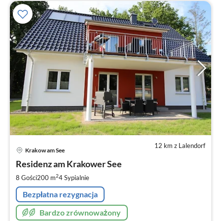
12 km z Lalendorf
Ce
Krakow am See
od
2
Residenz am Krakower See
za
2
8 Gości
200 m
4
Sypialnie
no
Bezpłatna rezygnacja
Bardzo zrównoważony