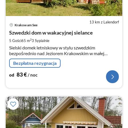
13 km z Lalendorf
Ce
Krakow am See
od
8
Szwedzki dom w wakacyjnej sielance
za
2
5 Gości
65 m
3
Sypialnie
no
Sielski domek letniskowy w stylu szwedzkim
bezpośrednio nad Jeziorem Krakowskim w małej
osadzie domków letniskowych z plażą, kąpieliskiem i
Bezpłatna rezygnacja
molo dla łodzi.
83
€
od
/ noc