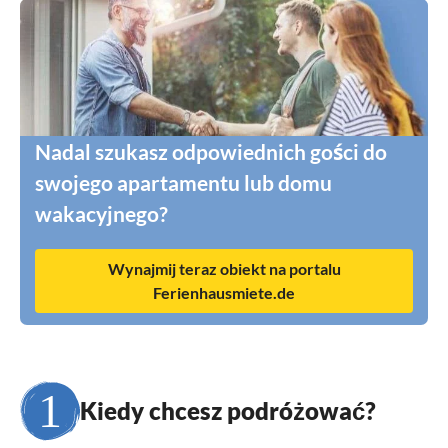
Nadal szukasz odpowiednich gości do
swojego apartamentu lub domu
wakacyjnego?
Wynajmij teraz obiekt na portalu
Ferienhausmiete.de
Kiedy chcesz podróżować?