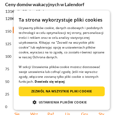
Ceny domów wakacyjnych w Lalendorf
131€
dla 08 sie - 15 sie
128€ Średnia roczna
Ta strona wykorzystuje pliki cookies
Używamy plików cookie, danych osobowych i podobnych
150
technologii w celu optymalizacji tej strony, personalizacji
treści i reklam oraz w celu analizy statystycznej
użytkowania. Klikając na "Zezwól na wszystkie pliki
125
cookie" lub wybierając opcję w ustawieniach plików
cookie, wyrażasz na to zgodę, co zostało również opisane
100
w naszej Ochrona danych.
W sekcji Ustawienia plików cookie możesz dostosować
75
swoje ustawienia lub cofnąć zgodę. Jeśli nie wyrazisz
zgody, włączone zostaną tylko pliki cookie o istotnych
50
funkcjach.
Dowiedz się więcej
ZEZWÓL NA WSZYSTKIE PLIKI COOKIE
25
USTAWIENIA PLIKÓW COOKIE
0
Sie
Wrz
Paź
Lis
Gru
Sty