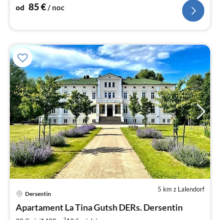
85
€
od
/ noc
5 km z Lalendorf
Dersentin
Ce
Apartament La Tina Gutsh DERs. Dersentin
od
2