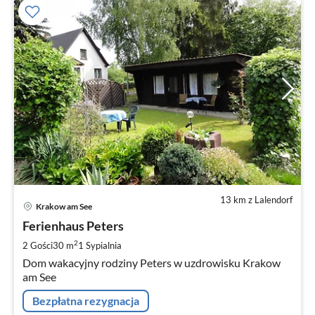
13 km z Lalendorf
Ce
Krakow am See
od
5
Ferienhaus Peters
za
2
2 Gości
30 m
1
Sypialnia
no
Dom wakacyjny rodziny Peters w uzdrowisku Krakow
am See
Bezpłatna rezygnacja