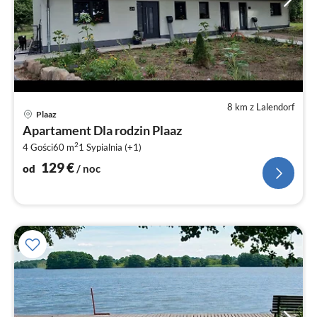
8 km z Lalendorf
Ce
Plaaz
od
Apartament Dla rodzin Plaaz
1
2
4 Gości
60 m
1
Sypialnia (+1)
za
no
129
€
od
/ noc