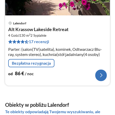
Lalendorf
Ce
Alt Krassow Lakeside Retreat
od
2
8
4 Gości
130 m
2
Sypialnie
17 recenzji
za
no
Parter: (salon(TV(satelita), kominek, Odtwarzacz Blu-
ray, system stereo), kuchnia(stół jadalniany(4 osoby)
Bezpłatna rezygnacja
86
€
od
/ noc
Obiekty w pobliżu Lalendorf
Te obiekty odpowiadają Twojemu wyszukiwaniu, ale