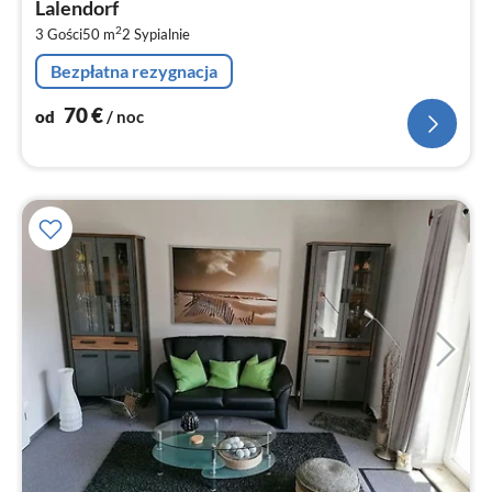
Lalendorf
za
2
3 Gości
50 m
2
Sypialnie
no
Bezpłatna rezygnacja
70
€
od
/ noc