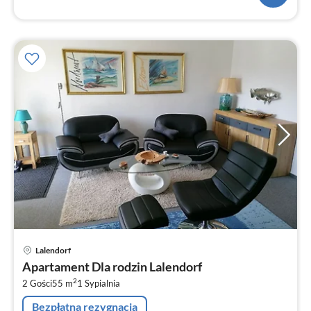
Ce
Lalendorf
od
Apartament Dla rodzin Lalendorf
6
2
2 Gości
55 m
1
Sypialnia
za
no
Bezpłatna rezygnacja