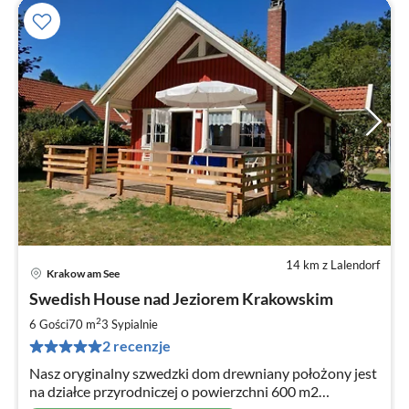
14 km z Lalendorf
Krakow am See
Ce
Swedish House nad Jeziorem Krakowskim
od
8
2
6 Gości
70 m
3
Sypialnie
za
2 recenzje
no
Nasz oryginalny szwedzki dom drewniany położony jest
na działce przyrodniczej o powierzchni 600 m2