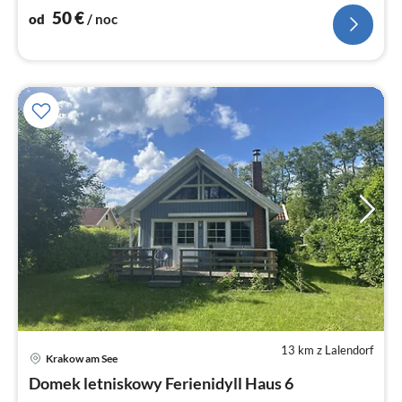
50
€
od
/ noc
13 km z Lalendorf
Krakow am See
Ce
Domek letniskowy Ferienidyll Haus 6
od