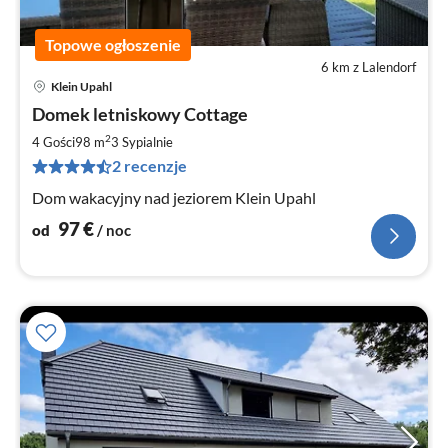
Topowe ogłoszenie
6 km z Lalendorf
Klein Upahl
Ce
Domek letniskowy Cottage
od
9
2
4 Gości
98 m
3
Sypialnie
za
2 recenzje
no
Dom wakacyjny nad jeziorem Klein Upahl
97
€
od
/ noc