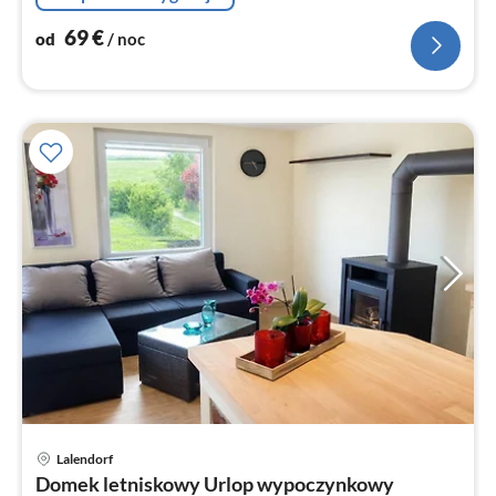
69
€
od
/ noc
Ce
Lalendorf
od
Domek letniskowy Urlop wypoczynkowy
7