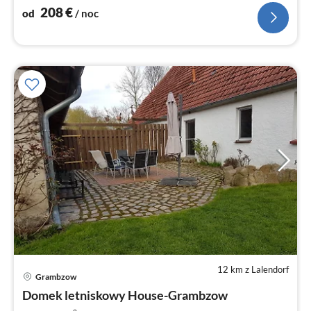
208
€
od
/ noc
12 km z Lalendorf
Grambzow
Ce
Domek letniskowy House-Grambzow
od