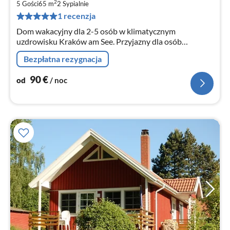
9
2
5 Gości
65 m
2
Sypialnie
za
1 recenzja
no
Dom wakacyjny dla 2-5 osób w klimatycznym
uzdrowisku Kraków am See. Przyjazny dla osób
niepełnosprawnych dom wakacyjny położony jest
Bezpłatna rezygnacja
bezpośrednio nad jeziorem z własnym molo,
kąpieliskiem i placem zabaw dla dzieci. WLAN
90
€
od
/ noc