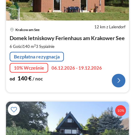
12 km z Lalendorf
Ce
Krakow am See
od
1
Domek letniskowy Ferienhaus am Krakower See
za
2
6 Gości
140 m
3
Sypialnie
no
Bezpłatna rezygnacja
10% Wcześnie
06.12.2026 - 19.12.2026
140
€
od
/ noc
10%