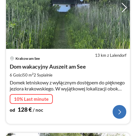
13 km z Lalendorf
Ce
Krakow am See
od
1
Dom wakacyjny Auszeit am See
za
2
6 Gości
50 m
2
Sypialnie
no
Domek letniskowy z wyłącznym dostępem do pięknego
jeziora krakowskiego. W wyjątkowej lokalizacji obok
naturalnego lasu. Ciesz się jeziorem, samotnością,
10% Last minute
przyrodą, zwierzętami.
128
€
od
/ noc