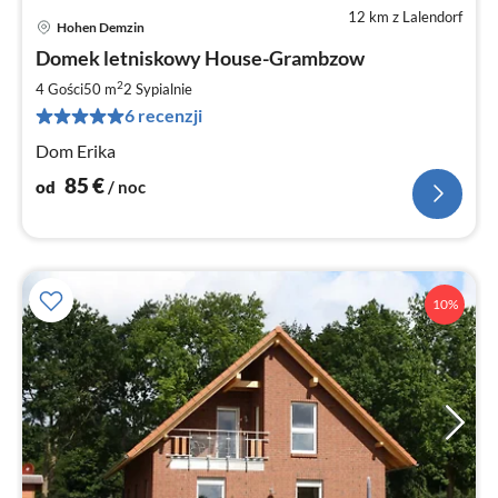
12 km z Lalendorf
Hohen Demzin
Ce
Domek letniskowy House-Grambzow
od
8
2
4 Gości
50 m
2
Sypialnie
za
6 recenzji
no
Dom Erika
85
€
od
/ noc
10%