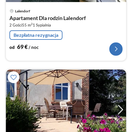
Ce
Lalendorf
od
Apartament Dla rodzin Lalendorf
6
2
2 Gości
55 m
1
Sypialnia
za
no
Bezpłatna rezygnacja
69
€
od
/ noc