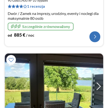
8
90 Gości
1400 m
10
Sypialni
za
1 recenzja
no
Dwór / Zamek na imprezy, urodziny, eventy i noclegi dla
maksymalnie 80 osób
Szczególnie zrównoważony
885
€
od
/ noc