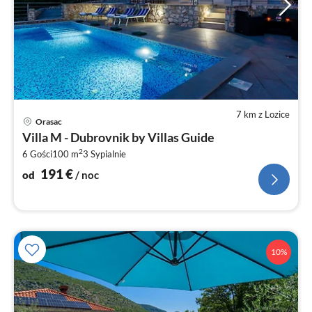
7 km z Lozice
Ce
Orasac
od
Villa M - Dubrovnik by Villas Guide
1
2
6 Gości
100 m
3
Sypialnie
za
no
191
€
od
/ noc
10%