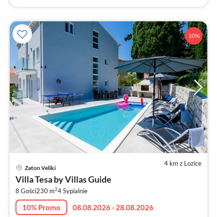
10%
4 km z Lozice
Ce
Zaton Veliki
od
Villa Tesa by Villas Guide
3
2
8 Gości
230 m
4
Sypialnie
za
no
10% Promo
08.08.2026 - 28.08.2026