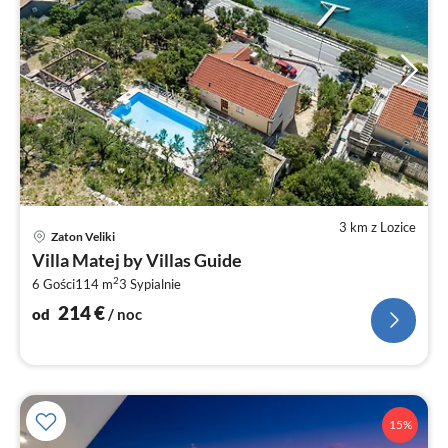
3 km z Lozice
Ce
Zaton Veliki
od
Villa Matej by Villas Guide
2
2
6 Gości
114 m
3
Sypialnie
za
no
214
€
od
/ noc
15%