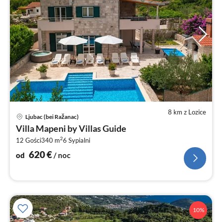
8 km z Lozice
Ce
Ljubac (bei Ražanac)
od
Villa Mapeni by Villas Guide
6
2
12 Gości
340 m
6
Sypialni
za
no
620
€
od
/ noc
10%