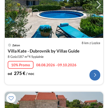
8 km z Lozice
Ce
Zaton
od
Villa Kate - Dubrovnik by Villas Guide
2
2
8 Gości
187 m
4
Sypialnie
za
no
10% Promo
08.08.2026 - 09.10.2026
275
€
od
/ noc