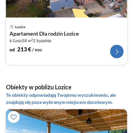
Ce
Lozice
od
Apartament Dla rodzin Lozice
2
2
6 Gości
58 m
2
Sypialnie
za
no
213
€
od
/ noc
Obiekty w pobliżu Lozice
Te obiekty odpowiadają Twojemu wyszukiwaniu, ale
znajdują się poza wybranym miejscem docelowym.