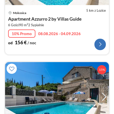
5 km z Lozice
Ce
Mokosica
od
Apartment Azzurro 2 by Villas Guide
1
2
6 Gości
90 m
2
Sypialnie
za
no
10% Promo
08.08.2026 - 04.09.2026
156
€
od
/ noc
15%