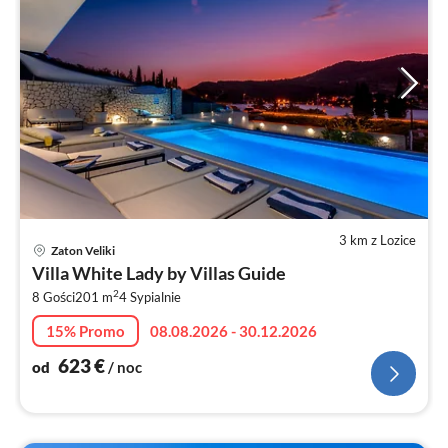
3 km z Lozice
Ce
Zaton Veliki
od
Villa White Lady by Villas Guide
6
2
8 Gości
201 m
4
Sypialnie
za
no
15% Promo
08.08.2026 - 30.12.2026
623
€
od
/ noc