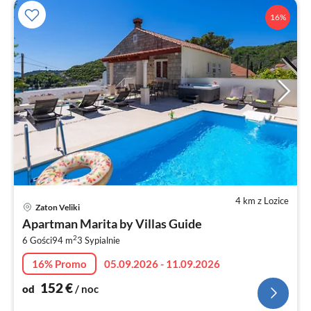
16%
4 km z Lozice
Ce
Zaton Veliki
od
Apartman Marita by Villas Guide
1
2
6 Gości
94 m
3
Sypialnie
za
no
16% Promo
05.09.2026 - 11.09.2026
152
€
od
/ noc