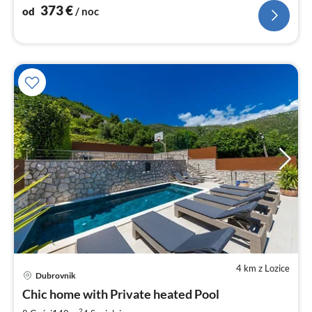
373
€
od
/ noc
4 km z Lozice
Dubrovnik
Ce
Chic home with Private heated Pool
od
2