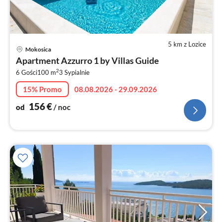
5 km z Lozice
Ce
Mokosica
od
Apartment Azzurro 1 by Villas Guide
1
2
6 Gości
100 m
3
Sypialnie
za
no
15% Promo
08.08.2026 - 29.09.2026
156
€
od
/ noc