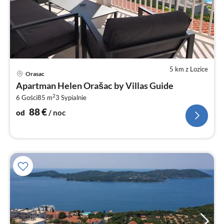
5 km z Lozice
Ce
Orasac
od
Apartman Helen Orašac by Villas Guide
8
2
6 Gości
85 m
3
Sypialnie
za
no
88
€
od
/ noc