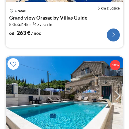
5 km z Lozice
Ce
Orasac
od
Grand view Orasac by Villas Guide
2
2
8 Gości
145 m
4
Sypialnie
za
no
263
€
od
/ noc
10%