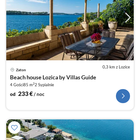
0,3 km z Lozice
Ce
Zaton
od
Beach house Lozica by Villas Guide
2
2
4 Gości
85 m
2
Sypialnie
za
no
233
€
od
/ noc