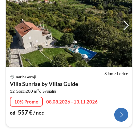
8 km z Lozice
Ce
Karin Gornji
od
Villa Sunrise by Villas Guide
5
2
12 Gości
200 m
6
Sypialni
za
no
10% Promo
08.08.2026 - 13.11.2026
557
€
od
/ noc