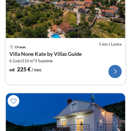
5 km z Lozice
Ce
Orasac
od
Villa None Kate by Villas Guide
2
2
6 Gości
110 m
3
Sypialnie
za
no
225
€
od
/ noc