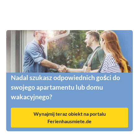
Nadal szukasz odpowiednich gości do
swojego apartamentu lub domu
wakacyjnego?
Wynajmij teraz obiekt na portalu
Ferienhausmiete.de