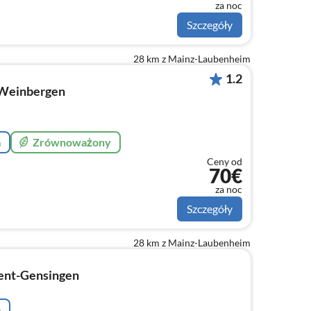
za noc
Szczegóły
28 km z Mainz-Laubenheim
1.2
 Weinbergen
a
Zrównoważony
Ceny od
70€
za noc
Szczegóły
28 km z Mainz-Laubenheim
ent-Gensingen
a