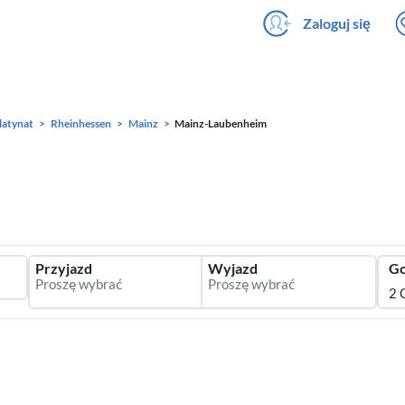
Zaloguj się
latynat
Rheinhessen
Mainz
Mainz-Laubenheim
Przyjazd
Wyjazd
Go
2 