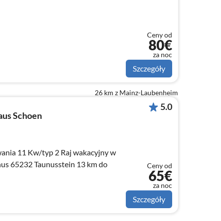
Ceny od
80€
za noc
Szczegóły
26 km z Mainz-Laubenheim
5.0
aus Schoen
wania 11 Kw/typ 2 Raj wakacyjny w
us 65232 Taunusstein 13 km do
Ceny od
65€
za noc
Szczegóły