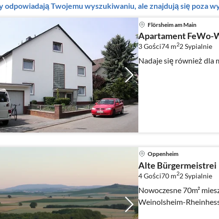
ty odpowiadają Twojemu wyszukiwaniu, ale znajdują się poza
Flörsheim am Main
Apartament FeWo-W
2
3 Gości
74 m
2
Sypialnie
Nadaje się również dla 
Oppenheim
Alte Bürgermeistrei
2
4 Gości
70 m
2
Sypialnie
Nowoczesne 70m² miesz
Weinolsheim-Rheinhesse