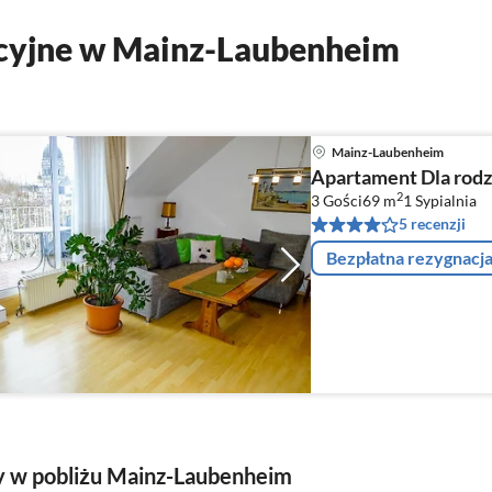
cyjne w Mainz-Laubenheim
Mainz-Laubenheim
Apartament Dla rod
2
3 Gości
69 m
1
Sypialnia
5 recenzji
Bezpłatna rezygnacj
y w pobliżu Mainz-Laubenheim