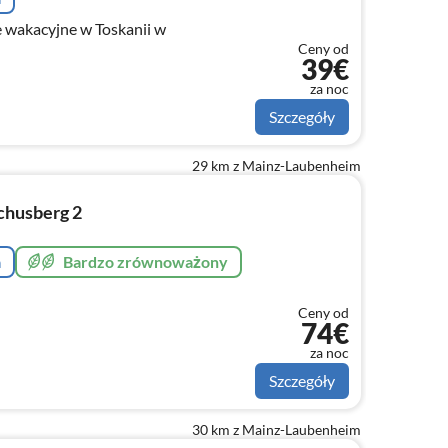
wakacyjne w Toskanii w
Ceny od
39€
za noc
Szczegóły
29 km z Mainz-Laubenheim
husberg 2
a
Bardzo zrównoważony
Ceny od
74€
za noc
Szczegóły
30 km z Mainz-Laubenheim