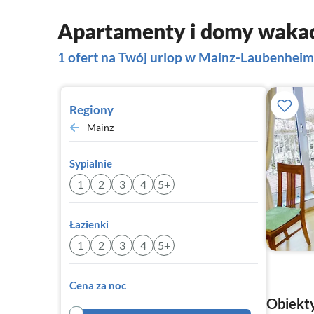
Apartamenty i domy waka
1 ofert na Twój urlop w Mainz-Laubenheim
Regiony
Mainz
Sypialnie
1
2
3
4
5+
Łazienki
1
2
3
4
5+
Cena za noc
Obiekt