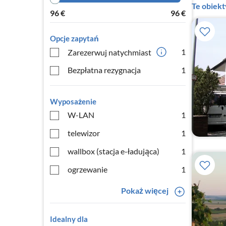
Te obiek
96
€
96
€
Opcje zapytań
1
Zarezerwuj natychmiast
Bezpłatna rezygnacja
1
Wyposażenie
W-LAN
1
telewizor
1
wallbox (stacja e-ładująca)
1
ogrzewanie
1
Pokaż więcej
Idealny dla