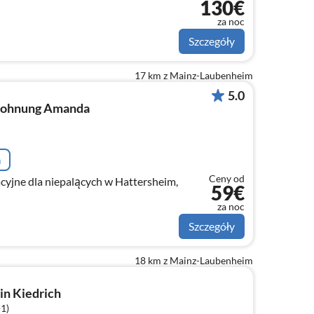
130€
za noc
Szczegóły
17 km z Mainz-Laubenheim
5.0
wohnung Amanda
a
Ceny od
cyjne dla niepalących w Hattersheim,
59€
za noc
Szczegóły
18 km z Mainz-Laubenheim
in Kiedrich
+1)