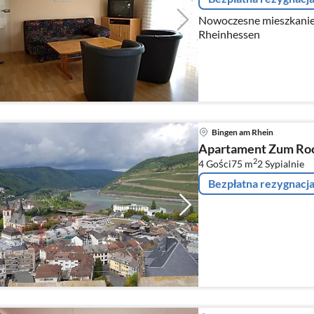
Nowoczesne mieszkanie 
Rheinhessen
Bingen am Rhein
Apartament Zum Roc
2
4 Gości
75 m
2
Sypialnie
Bezpłatna rezygnacj