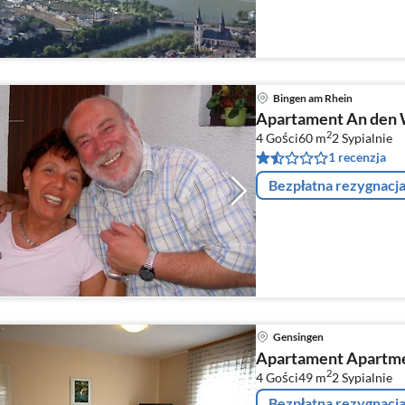
Bingen am Rhein
Apartament An den
2
4 Gości
60 m
2
Sypialnie
1 recenzja
Bezpłatna rezygnacj
Gensingen
Apartament Apartm
2
4 Gości
49 m
2
Sypialnie
Bezpłatna rezygnacj