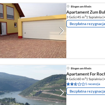
Bingen am Rhein
Apartament Zum Bu
2
3 Gości
45 m
1
Sypialnia (
Bezpłatna rezygnacj
Bingen am Rhein
Apartament For Roc
2
4 Gości
60 m
1
Sypialnia (
1 recenzja
Bezpłatna rezygnacj