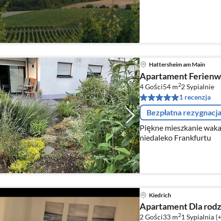
Hattersheim am Main
Apartament Ferien
2
4 Gości
54 m
2
Sypialnie
1 recenzja
Bezpłatna rezygnacj
Piękne mieszkanie waka
niedaleko Frankfurtu
Kiedrich
Apartament Dla rodz
2
2 Gości
33 m
1
Sypialnia (