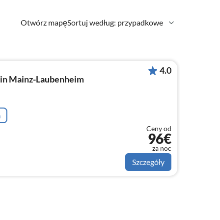
Otwórz mapę
Sortuj według: przypadkowe
4.0
zin Mainz-Laubenheim
a
Ceny od
96€
za noc
Szczegóły