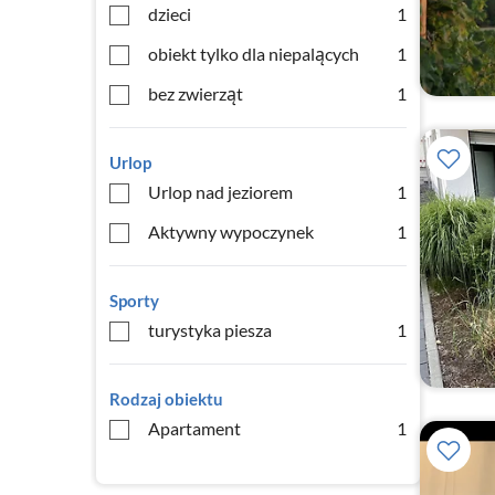
dzieci
1
obiekt tylko dla niepalących
1
bez zwierząt
1
Urlop
Urlop nad jeziorem
1
Aktywny wypoczynek
1
Sporty
turystyka piesza
1
Rodzaj obiektu
Apartament
1