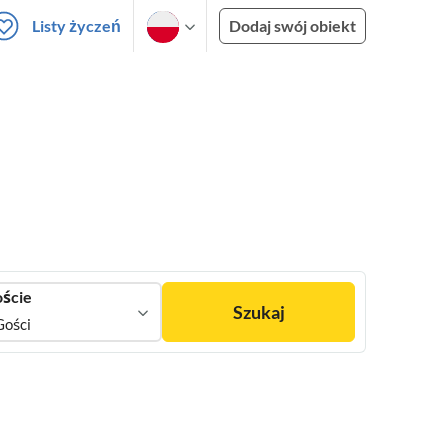
Listy życzeń
Dodaj swój obiekt
ście
Szukaj
Gości