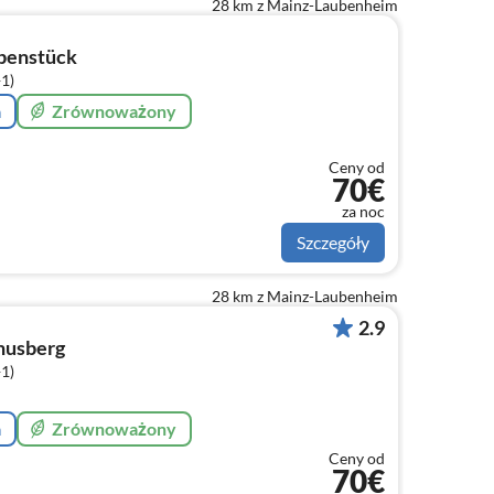
28 km z Mainz-Laubenheim
benstück
+1)
a
Zrównoważony
Ceny od
70€
za noc
Szczegóły
28 km z Mainz-Laubenheim
2.9
husberg
+1)
a
Zrównoważony
Ceny od
70€