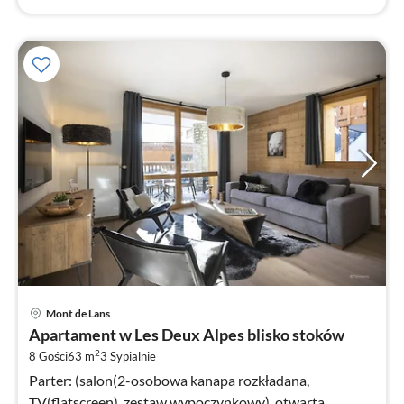
Ce
Mont de Lans
od
Apartament w Les Deux Alpes blisko stoków
2
2
8 Gości
63 m
3
Sypialnie
za
no
Parter: (salon(2-osobowa kanapa rozkładana,
TV(flatscreen), zestaw wypoczynkowy), otwarta