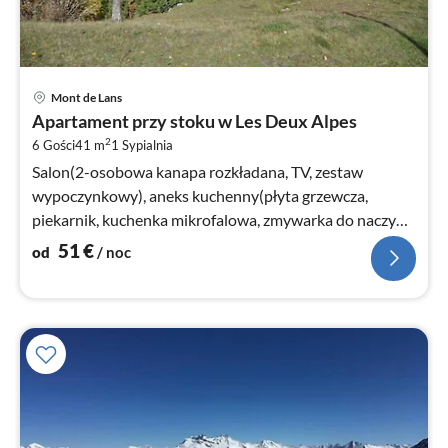
Ce
Mont de Lans
od
Apartament przy stoku w Les Deux Alpes
5
2
6 Gości
41 m
1
Sypialnia
za
no
Salon(2-osobowa kanapa rozkładana, TV, zestaw
wypoczynkowy), aneks kuchenny(płyta grzewcza,
piekarnik, kuchenka mikrofalowa, zmywarka do naczyń,
lodówka)
51
€
od
/ noc