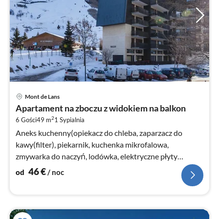
Ce
Mont de Lans
od
Apartament na zboczu z widokiem na balkon
4
2
6 Gości
49 m
1
Sypialnia
za
no
Aneks kuchenny(opiekacz do chleba, zaparzacz do
kawy(filter), piekarnik, kuchenka mikrofalowa,
zmywarka do naczyń, lodówka, elektryczne płyty
grzejne)
46
€
od
/ noc