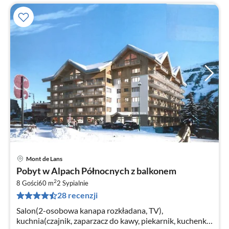
Mont de Lans
Ce
Pobyt w Alpach Północnych z balkonem
od
2
1
8 Gości
60 m
2
Sypialnie
28 recenzji
za
no
Salon(2-osobowa kanapa rozkładana, TV),
kuchnia(czajnik, zaparzacz do kawy, piekarnik, kuchenka