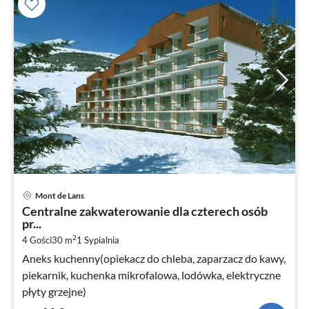
Ce
Mont de Lans
od
Centralne zakwaterowanie dla czterech osób
4
pr...
za
2
4 Gości
30 m
1
Sypialnia
no
Aneks kuchenny(opiekacz do chleba, zaparzacz do kawy,
piekarnik, kuchenka mikrofalowa, lodówka, elektryczne
płyty grzejne)