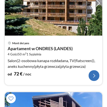
Ce
Mont de Lans
od
Apartament w ONDRES (LANDES)
7
2
4 Gości
50 m
1
Sypialnia
za
no
Salon(2-osobowa kanapa rozkładana, TV(flatscreen)),
aneks kuchenny(płyta grzewcza(plyta grzewcza)
72
€
od
/ noc