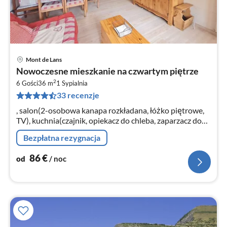
Mont de Lans
Ce
Nowoczesne mieszkanie na czwartym piętrze
od
2
8
6 Gości
36 m
1
Sypialnia
33 recenzje
za
no
, salon(2-osobowa kanapa rozkładana, łóżko piętrowe,
TV), kuchnia(czajnik, opiekacz do chleba, zaparzacz do
kawy, kuchenka mikrofalowa, zmywarka do naczyń,
Bezpłatna rezygnacja
lodówka, zamrażarka, )
86
€
od
/ noc