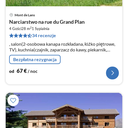
Mont de Lans
Ce
Narciarstwo na rue du Grand Plan
od
2
6
4 Gości
28 m
1
Sypialnia
34 recenzje
za
no
, salon(2-osobowa kanapa rozkładana, łóżko piętrowe,
TV), kuchnia(czajnik, zaparzacz do kawy, piekarnik,
kuchenka mikrofalowa, zmywarka do naczyń, lodówka, ),
Bezpłatna rezygnacja
łazienka(duża wanna)
67
€
od
/ noc