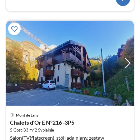
Ce
Mont de Lans
od
Chalets d'Or E N°216 -3P5
1
2
5 Gości
33 m
2
Sypialnie
za
Salon(TV(flatscreen), stół jadalniany, zestaw
no