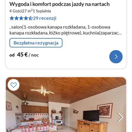
Ce
Wygoda i komfort podczas jazdy na nartach
od
2
4
4 Gości
27 m
1
Sypialnia
29 recenzji
za
no
, salon(1-osobowa kanapa rozkładana, 1-osobowa
kanapa rozkładana, łóżko piętrowe), kuchnia(zaparzacz
do kawy, kuchenka mikrofalowa, zmywarka do naczyń,
Bezpłatna rezygnacja
lodówka, )
45
€
od
/ noc