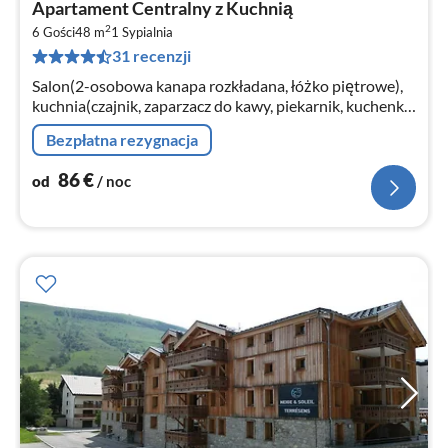
Apartament Centralny z Kuchnią
od
2
8
6 Gości
48 m
1
Sypialnia
31 recenzji
za
no
Salon(2-osobowa kanapa rozkładana, łóżko piętrowe),
kuchnia(czajnik, zaparzacz do kawy, piekarnik, kuchenka
mikrofalowa, zmywarka do naczyń, lodówka,
Bezpłatna rezygnacja
zamrażarka, )
86
€
od
/ noc