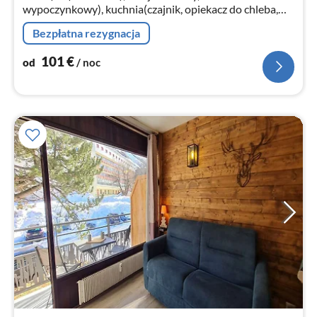
wypoczynkowy), kuchnia(czajnik, opiekacz do chleba,
zaparzacz do kawy, kuchenka mikrofalowa, zmywarka do
Bezpłatna rezygnacja
naczyń, lodówka, Wyciskarka d...
101
€
od
/ noc