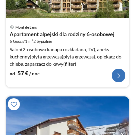
Ce
Mont de Lans
od
Apartament alpejski dla rodziny 6-osobowej
5
2
6 Gości
71 m
2
Sypialnie
za
no
Salon(2-osobowa kanapa rozkładana, TV), aneks
kuchenny(płyta grzewcza(plyta grzewcza), opiekacz do
chleba, zaparzacz do kawy(filter)
57
€
od
/ noc