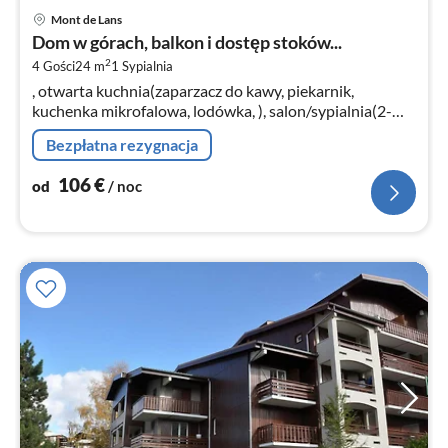
Ce
Mont de Lans
od
Dom w górach, balkon i dostęp stoków...
1
2
4 Gości
24 m
1
Sypialnia
za
, otwarta kuchnia(zaparzacz do kawy, piekarnik,
no
kuchenka mikrofalowa, lodówka, ), salon/sypialnia(2-
osobowa kanapa rozkładana, 2-osobowa kanapa
Bezpłatna rezygnacja
rozkładana, TV, stół jadalniany)
106
€
od
/ noc