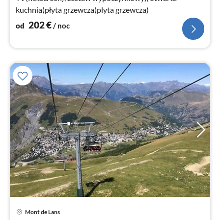
kuchnia(płyta grzewcza(plyta grzewcza)
202
€
od
/ noc
Mont de Lans
Ce