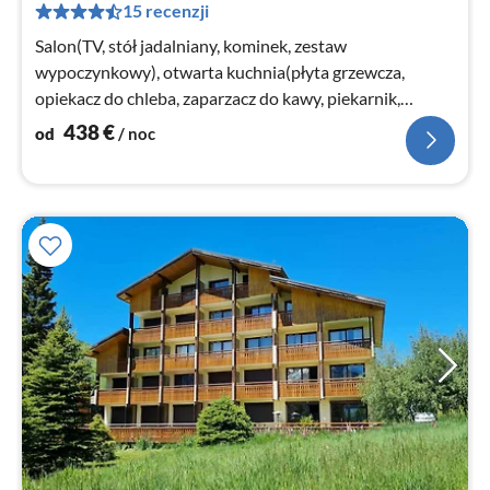
15 recenzji
za
no
Salon(TV, stół jadalniany, kominek, zestaw
wypoczynkowy), otwarta kuchnia(płyta grzewcza,
opiekacz do chleba, zaparzacz do kawy, piekarnik,
kuchenka mikrofalowa, zmywarka do naczyń...
438
€
od
/ noc