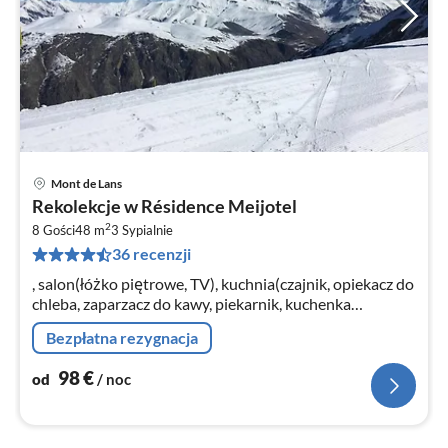
Mont de Lans
Ce
Rekolekcje w Résidence Meijotel
od
2
9
8 Gości
48 m
3
Sypialnie
36 recenzji
za
no
, salon(łóżko piętrowe, TV), kuchnia(czajnik, opiekacz do
chleba, zaparzacz do kawy, piekarnik, kuchenka
mikrofalowa, zmywarka do naczyń, lodówka, )
Bezpłatna rezygnacja
98
€
od
/ noc