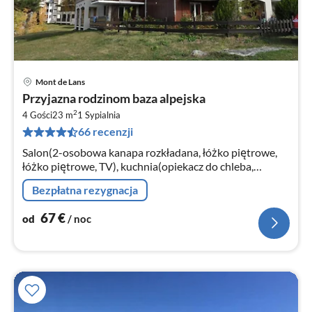
Mont de Lans
Ce
Przyjazna rodzinom baza alpejska
od
2
6
4 Gości
23 m
1
Sypialnia
66 recenzji
za
no
Salon(2-osobowa kanapa rozkładana, łóżko piętrowe,
łóżko piętrowe, TV), kuchnia(opiekacz do chleba,
zaparzacz do kawy, kuchenka mikrofalowa, lodówka, ),
Bezpłatna rezygnacja
łazienka(prysznic), balkon
67
€
od
/ noc