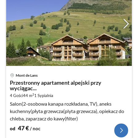
Ce
Mont de Lans
od
Przestronny apartament alpejski przy
4
wyciągac...
za
2
4 Gości
44 m
1
Sypialnia
no
Salon(2-osobowa kanapa rozkładana, TV), aneks
kuchenny(płyta grzewcza(plyta grzewcza), opiekacz do
chleba, zaparzacz do kawy(filter)
47
€
od
/ noc