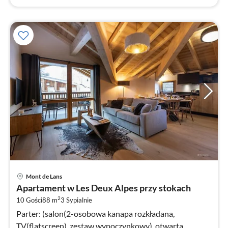
Ce
Mont de Lans
od
Apartament w Les Deux Alpes przy stokach
2
2
10 Gości
88 m
3
Sypialnie
za
no
Parter: (salon(2-osobowa kanapa rozkładana,
TV(flatscreen), zestaw wypoczynkowy), otwarta