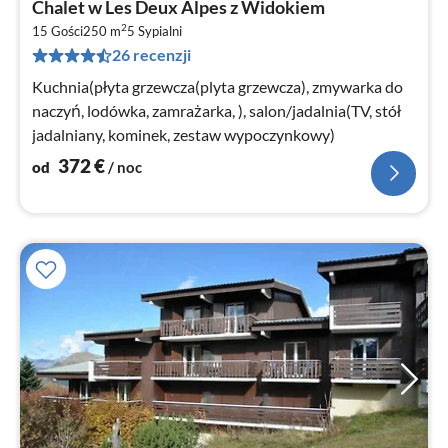
Chalet w Les Deux Alpes z Widokiem
od
2
3
15 Gości
250 m
5
Sypialni
26 recenzji
za
no
Kuchnia(płyta grzewcza(plyta grzewcza), zmywarka do
naczyń, lodówka, zamrażarka, ), salon/jadalnia(TV, stół
jadalniany, kominek, zestaw wypoczynkowy)
372
€
od
/ noc