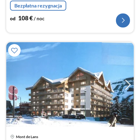
mikrofalowa, zmywarka do naczyń, lodówka, )
Bezpłatna rezygnacja
108
€
od
/ noc
Mont de Lans