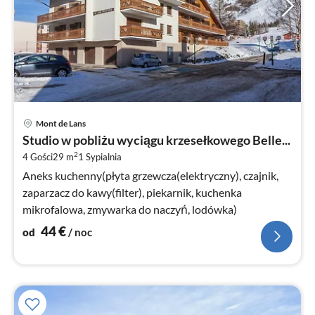
Ce
Mont de Lans
od
Studio w pobliżu wyciągu krzesełkowego Belle...
4
2
4 Gości
29 m
1
Sypialnia
za
no
Aneks kuchenny(płyta grzewcza(elektryczny), czajnik,
zaparzacz do kawy(filter), piekarnik, kuchenka
mikrofalowa, zmywarka do naczyń, lodówka)
44
€
od
/ noc