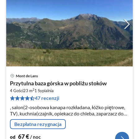
Mont de Lans
Ce
Przytulna baza górska w pobliżu stoków
od
2
6
4 Gości
23 m
1
Sypialnia
47 recenzji
za
no
, salon(2-osobowa kanapa rozkładana, łóżko piętrowe,
TV), kuchnia(czajnik, opiekacz do chleba, zaparzacz do
kawy, piekarnik, kuchenka mikrofalowa, lodówka, ),
Bezpłatna rezygnacja
łazienka(prysznic)
67
€
od
/ noc