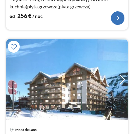
kuchnia(płyta grzewcza(plyta grzewcza)
256
€
od
/ noc
Mont de Lans
Ce