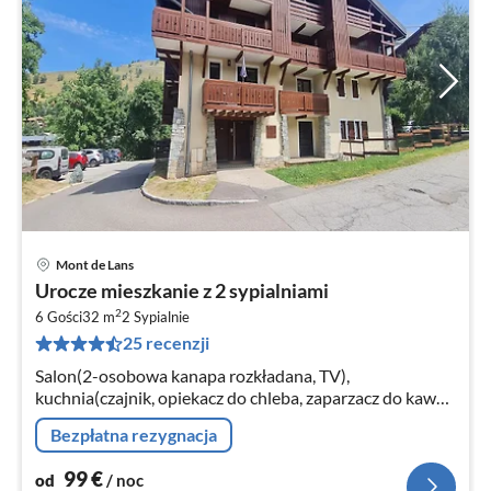
Mont de Lans
Ce
Urocze mieszkanie z 2 sypialniami
od
2
1
6 Gości
32 m
2
Sypialnie
25 recenzji
za
no
Salon(2-osobowa kanapa rozkładana, TV),
kuchnia(czajnik, opiekacz do chleba, zaparzacz do kawy,
kuchenka mikrofalowa, zmywarka do naczyń, lodówka, )
Bezpłatna rezygnacja
99
€
od
/ noc