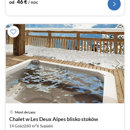
46
€
od
/ noc
Mont de Lans
Ce
Chalet w Les Deux Alpes blisko stoków
od
2
4
14 Gości
260 m
6
Sypialni