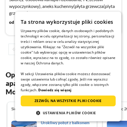
wypoczynkowy), aneks kuchenny(płyta grzewcza(plyta
grzewcza), czajnik, opiekacz do chleba, zaparzacz do
kawy(filter)
Ta strona wykorzystuje pliki cookies
43
€
od
/ noc
Używamy plików cookie, danych osobowych i podobnych
technologii w celu optymalizacji tej strony, personalizacji
treści i reklam oraz w celu analizy statystycznej
użytkowania. Klikając na "Zezwól na wszystkie pliki
1
2
3
4
5
cookie" lub wybierając opcję w ustawieniach plików
cookie, wyrażasz na to zgodę, co zostało również opisane
w naszej Ochrona danych.
Opinie gości o naszych
W sekcji Ustawienia plików cookie możesz dostosować
swoje ustawienia lub cofnąć zgodę. Jeśli nie wyrazisz
apartamentach wakacyjnych w
zgody, włączone zostaną tylko pliki cookie o istotnych
funkcjach.
Dowiedz się więcej
Mont de Lans
ZEZWÓL NA WSZYSTKIE PLIKI COOKIE
Sierpień 2026
Czerwiec 
4.4
USTAWIENIA PLIKÓW COOKIE
Urokliwy pobyt z balkonem