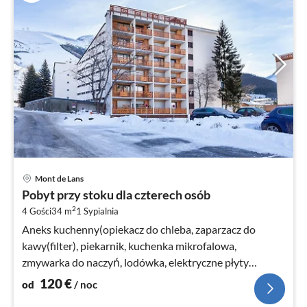
Ce
Mont de Lans
od
Pobyt przy stoku dla czterech osób
1
2
4 Gości
34 m
1
Sypialnia
za
no
Aneks kuchenny(opiekacz do chleba, zaparzacz do
kawy(filter), piekarnik, kuchenka mikrofalowa,
zmywarka do naczyń, lodówka, elektryczne płyty
grzejne)
120
€
od
/ noc