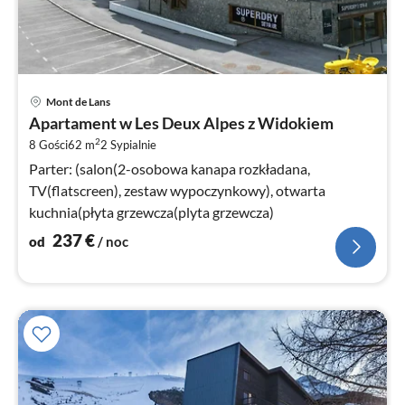
Ce
Mont de Lans
od
Apartament w Les Deux Alpes z Widokiem
2
2
8 Gości
62 m
2
Sypialnie
za
no
Parter: (salon(2-osobowa kanapa rozkładana,
TV(flatscreen), zestaw wypoczynkowy), otwarta
kuchnia(płyta grzewcza(plyta grzewcza)
237
€
od
/ noc