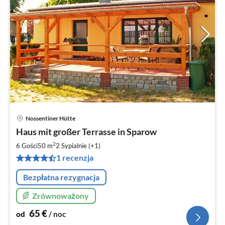
Nossentiner Hütte
Ce
Haus mit großer Terrasse in Sparow
od
6
2
6 Gości
50 m
2
Sypialnie (+1)
za
1 recenzja
no
Bezpłatna rezygnacja
Zrównoważony
65
€
od
/ noc