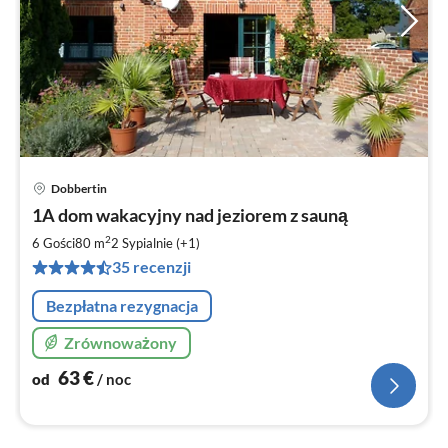
Dobbertin
Ce
1A dom wakacyjny nad jeziorem z sauną
od
6
2
6 Gości
80 m
2
Sypialnie (+1)
za
35 recenzji
no
Bezpłatna rezygnacja
Zrównoważony
63
€
od
/ noc