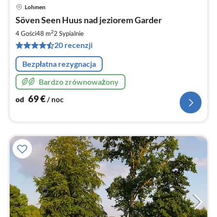
Lohmen
Ce
Söven Seen Huus nad jeziorem Garder
od
6
2
4 Gości
48 m
2
Sypialnie
za
20 recenzji
no
Bezpłatna rezygnacja
Bardzo zrównoważony
69
€
od
/ noc