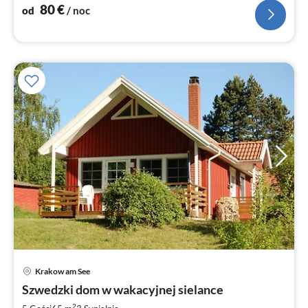
80
€
od
/ noc
Ce
Krakow am See
od
8
Szwedzki dom w wakacyjnej sielance
za
2