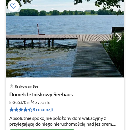
Krakow am See
Ce
Domek letniskowy Seehaus
od
6
2
8 Gości
70 m
4
Sypialnie
za
8 recenzji
no
Absolutnie spokojnie położony dom wakacyjny z
przylegającą do niego nieruchomością nad jeziorem.
Duża część mieszkalna, duży ogród od strony