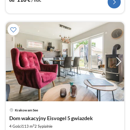
od
/ noc
Ce
Krakow am See
od
1
Dom wakacyjny Eisvogel 5 gwiazdek
za
2
4 Gości
113 m
2
Sypialnie