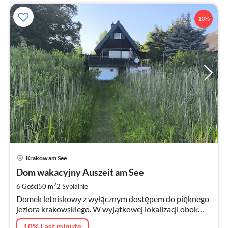
10%
Ce
Krakow am See
od
1
Dom wakacyjny Auszeit am See
za
2
6 Gości
50 m
2
Sypialnie
no
Domek letniskowy z wyłącznym dostępem do pięknego
jeziora krakowskiego. W wyjątkowej lokalizacji obok
naturalnego lasu. Ciesz się jeziorem, samotnością,
10% Last minute