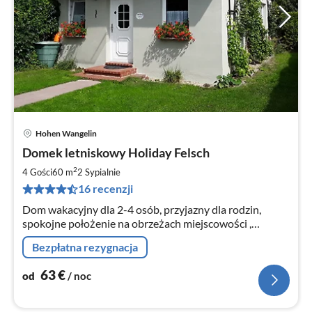
Hohen Wangelin
Ce
Domek letniskowy Holiday Felsch
od
6
2
4 Gości
60 m
2
Sypialnie
za
16 recenzji
no
Dom wakacyjny dla 2-4 osób, przyjazny dla rodzin,
spokojne położenie na obrzeżach miejscowości ,
wybrukowany podjazd ; garaż ; miejsce parkingowe dla
Bezpłatna rezygnacja
samochodu ; zwierzęta domowe tylko na życzenie ,
minimalny pobyt 1 tydzień
63
€
od
/ noc