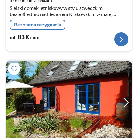
5 Gości
65 m
3
Sypialnie
no
Sielski domek letniskowy w stylu szwedzkim
bezpośrednio nad Jeziorem Krakowskim w małej
osadzie domków letniskowych z plażą, kąpieliskiem i
Bezpłatna rezygnacja
molo dla łodzi.
83
€
od
/ noc