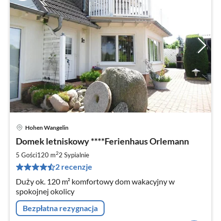
Hohen Wangelin
Ce
Domek letniskowy ****Ferienhaus Orlemann
od
8
2
5 Gości
120 m
2
Sypialnie
za
2 recenzje
no
Duży ok. 120 m² komfortowy dom wakacyjny w
spokojnej okolicy
Bezpłatna rezygnacja