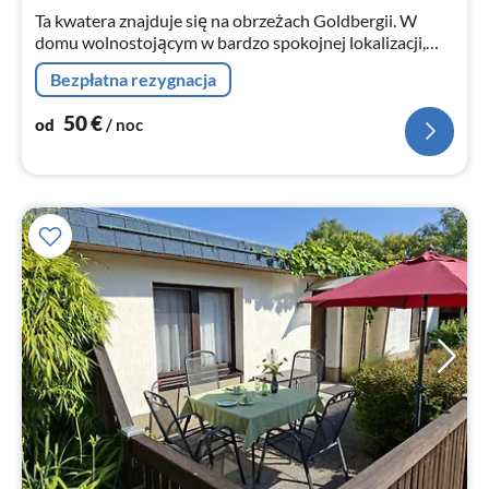
no
Ta kwatera znajduje się na obrzeżach Goldbergii. W
domu wolnostojącym w bardzo spokojnej lokalizacji,
piękny widok panoramiczny- stoi w dużym ogrodzie
Bezpłatna rezygnacja
(3000m²).z tarasem 18m² zadaszonym
50
€
od
/ noc