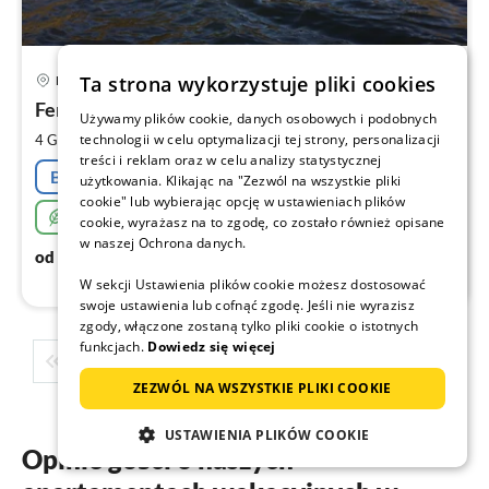
Ce
Ta strona wykorzystuje pliki cookies
Dobbertin
od
6
Feriendorf Dobbiner Strand
Używamy plików cookie, danych osobowych i podobnych
za
2
technologii w celu optymalizacji tej strony, personalizacji
4 Gości
45 m
2
Sypialnie
no
treści i reklam oraz w celu analizy statystycznej
Bezpłatna rezygnacja
użytkowania. Klikając na "Zezwól na wszystkie pliki
cookie" lub wybierając opcję w ustawieniach plików
Bardzo zrównoważony
cookie, wyrażasz na to zgodę, co zostało również opisane
w naszej Ochrona danych.
65
€
od
/ noc
W sekcji Ustawienia plików cookie możesz dostosować
swoje ustawienia lub cofnąć zgodę. Jeśli nie wyrazisz
zgody, włączone zostaną tylko pliki cookie o istotnych
funkcjach.
Dowiedz się więcej
1
2
3
4
5
...
ZEZWÓL NA WSZYSTKIE PLIKI COOKIE
USTAWIENIA PLIKÓW COOKIE
Opinie gości o naszych