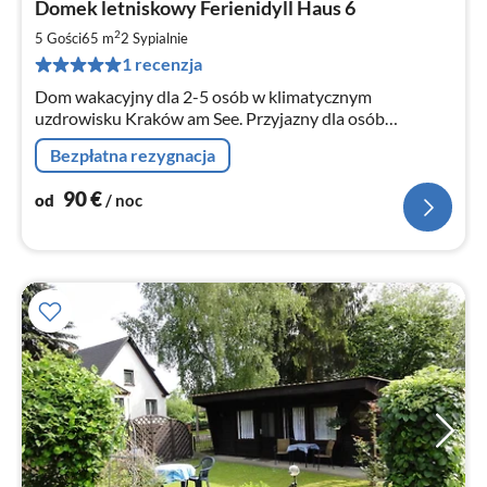
Domek letniskowy Ferienidyll Haus 6
od
9
2
5 Gości
65 m
2
Sypialnie
za
1 recenzja
no
Dom wakacyjny dla 2-5 osób w klimatycznym
uzdrowisku Kraków am See. Przyjazny dla osób
niepełnosprawnych dom wakacyjny położony jest
Bezpłatna rezygnacja
bezpośrednio nad jeziorem z własnym molo,
kąpieliskiem i placem zabaw dla dzieci. WLAN
90
€
od
/ noc