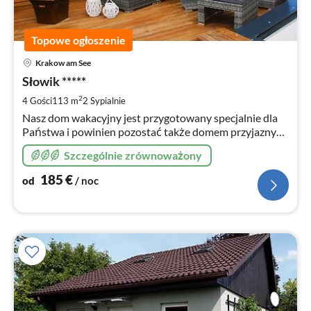
Topowe ogłoszenie
Ce
Krakow am See
od
1
Słowik *****
za
2
4 Gości
113 m
2
Sypialnie
no
Nasz dom wakacyjny jest przygotowany specjalnie dla
Państwa i powinien pozostać także domem przyjaznym
dla każdego innego gościa. W związku z tym palenie
Szczególnie zrównoważony
dozwolone jest tylko na zewnątrz, a zwierzęta są
zabronione
185
€
od
/ noc