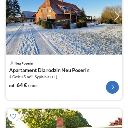
Ce
Neu Poserin
od
Apartament Dla rodzin Neu Poserin
6
2
4 Gości
45 m
1
Sypialnia (+1)
za
no
64
€
od
/ noc