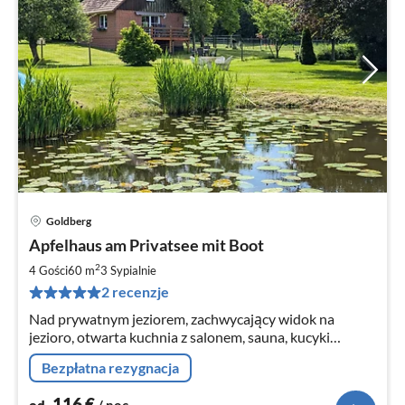
Goldberg
Ce
Apfelhaus am Privatsee mit Boot
od
1
2
4 Gości
60 m
3
Sypialnie
za
2 recenzje
no
Nad prywatnym jeziorem, zachwycający widok na
jezioro, otwarta kuchnia z salonem, sauna, kucyki
szetlandzkie, kajaki, rower wodny, łódź wiosłowa z
Bezpłatna rezygnacja
silnikiem elektrycznym, rowery, stodoła do zabawy,
15000 m² parkowatego terenu.
116
€