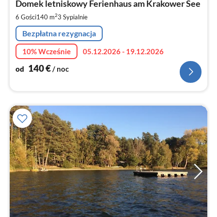
1
Domek letniskowy Ferienhaus am Krakower See
za
2
6 Gości
140 m
3
Sypialnie
no
Bezpłatna rezygnacja
10% Wcześnie
05.12.2026 - 19.12.2026
140
€
od
/ noc