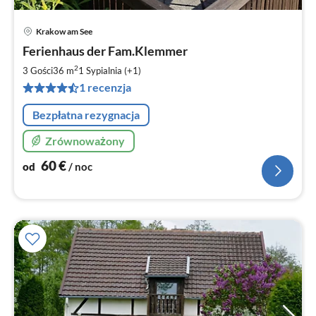
Krakow am See
Ce
Ferienhaus der Fam.Klemmer
od
6
2
3 Gości
36 m
1
Sypialnia (+1)
za
1 recenzja
no
Bezpłatna rezygnacja
Zrównoważony
60
€
od
/ noc