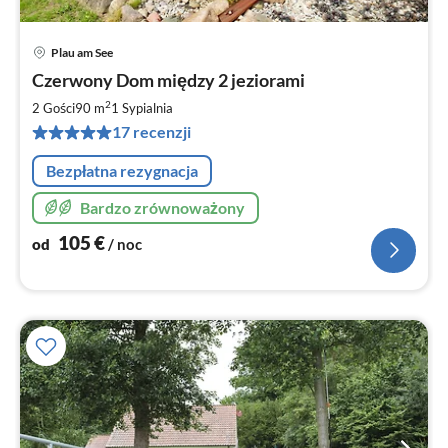
Plau am See
Ce
Czerwony Dom między 2 jeziorami
od
1
2
2 Gości
90 m
1
Sypialnia
za
17 recenzji
no
Bezpłatna rezygnacja
Bardzo zrównoważony
105
€
od
/ noc