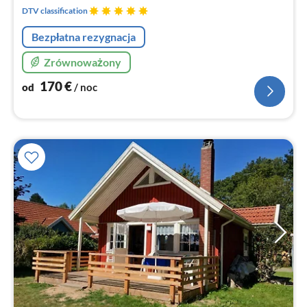
no
DTV classification
Bezpłatna rezygnacja
Zrównoważony
170
€
od
/ noc