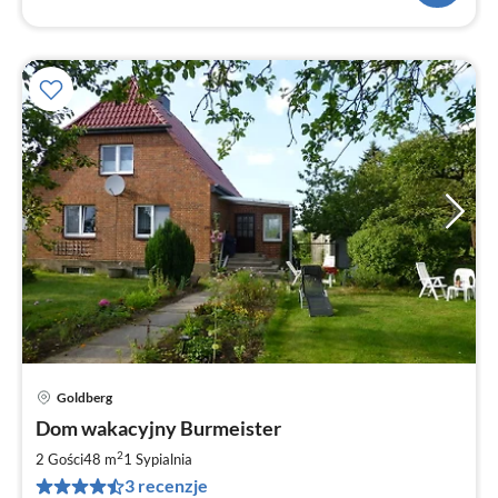
Goldberg
Ce
Dom wakacyjny Burmeister
od
5
2
2 Gości
48 m
1
Sypialnia
za
3 recenzje