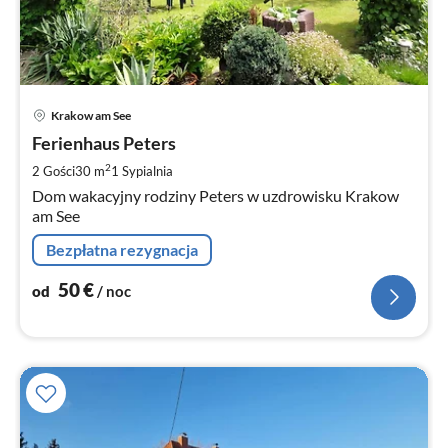
Ce
Krakow am See
od
5
Ferienhaus Peters
za
2
2 Gości
30 m
1
Sypialnia
no
Dom wakacyjny rodziny Peters w uzdrowisku Krakow
am See
Bezpłatna rezygnacja
50
€
od
/ noc