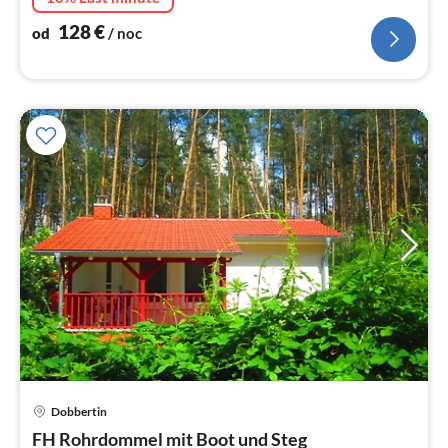
przyrodą, zwierzętami.
128
€
od
/ noc
Ce
Dobbertin
od
6
FH Rohrdommel mit Boot und Steg