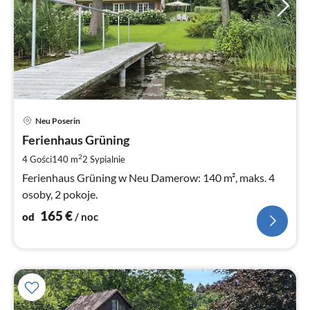
Ce
Neu Poserin
od
1
Ferienhaus Grüning
za
2
4 Gości
140 m
2
Sypialnie
no
Ferienhaus Grüning w Neu Damerow: 140 m², maks. 4
osoby, 2 pokoje.
165
€
od
/ noc