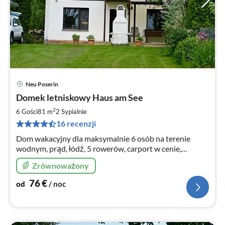
Neu Poserin
Ce
Domek letniskowy Haus am See
od
7
2
6 Gości
81 m
2
Sypialnie
za
16 recenzji
no
Dom wakacyjny dla maksymalnie 6 osób na terenie
wodnym, prąd, łódź, 5 rowerów, carport w cenie,
przyjazny dzieciom, W przypadku krótkich
Zrównoważony
powiadomień/rezerwowych terminów proszę dzwonić
na telefon komórkowy
76
€
od
/ noc