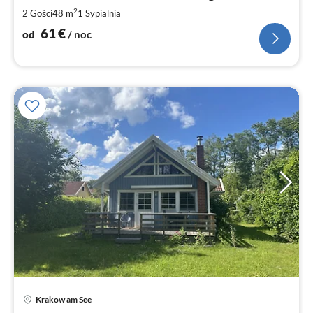
za
2
2 Gości
48 m
1
Sypialnia
no
61
€
od
/ noc
Krakow am See
Ce