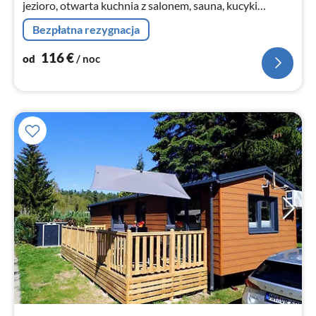
jezioro, otwarta kuchnia z salonem, sauna, kucyki
szetlandzkie, kajaki, rower wodny, łódź wiosłowa z
Bezpłatna rezygnacja
silnikiem elektrycznym, rowery, stodoła do zabawy,
15000 m² parkowatego terenu.
116
€
od
/ noc