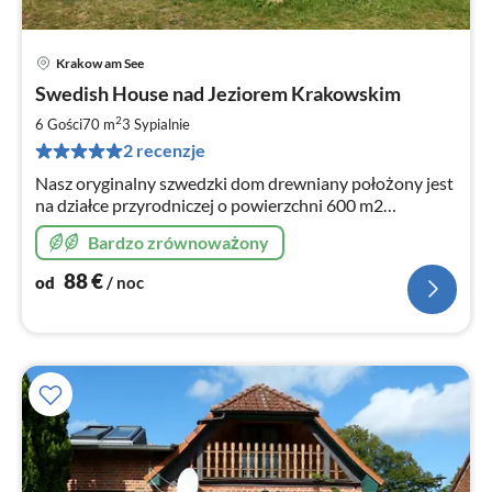
Krakow am See
Ce
Swedish House nad Jeziorem Krakowskim
od
8
2
6 Gości
70 m
3
Sypialnie
za
2 recenzje
no
Nasz oryginalny szwedzki dom drewniany położony jest
na działce przyrodniczej o powierzchni 600 m2
bezpośrednio nad Jeziorem Krakowskim w
Bardzo zrównoważony
Meklemburgii. Z werandy jest niecałe 100m do molo z
kąpieliskiem.
88
€
od
/ noc