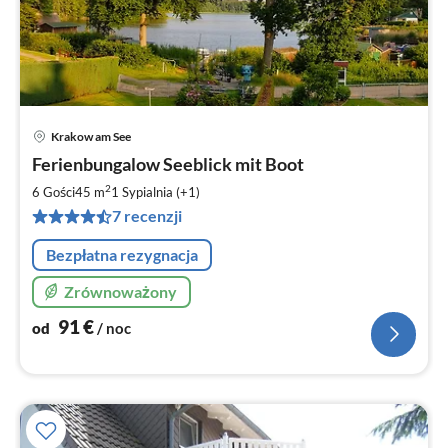
Krakow am See
Ce
Ferienbungalow Seeblick mit Boot
od
9
2
6 Gości
45 m
1
Sypialnia (+1)
za
7 recenzji
no
Bezpłatna rezygnacja
Zrównoważony
91
€
od
/ noc