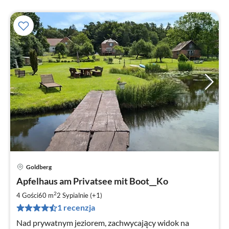
Goldberg
Ce
Apfelhaus am Privatsee mit Boot__Ko
od
1
2
4 Gości
60 m
2
Sypialnie (+1)
za
1 recenzja
no
Nad prywatnym jeziorem, zachwycający widok na