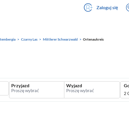
Zaloguj się
tembergia
Czarny Las
Mittlerer Schwarzwald
Ortenaukreis
Przyjazd
Wyjazd
Go
2 