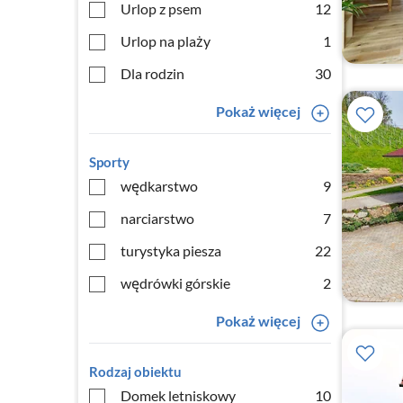
Urlop z psem
12
Urlop na plaży
1
Dla rodzin
30
Pokaż więcej
Sporty
wędkarstwo
9
narciarstwo
7
turystyka piesza
22
wędrówki górskie
2
Pokaż więcej
Rodzaj obiektu
Domek letniskowy
10