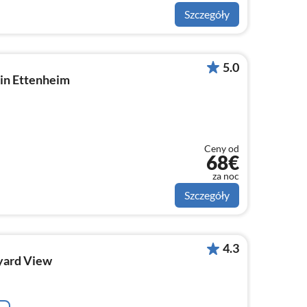
Szczegóły
5.0
in Ettenheim
Ceny od
68€
za noc
Szczegóły
4.3
yard View