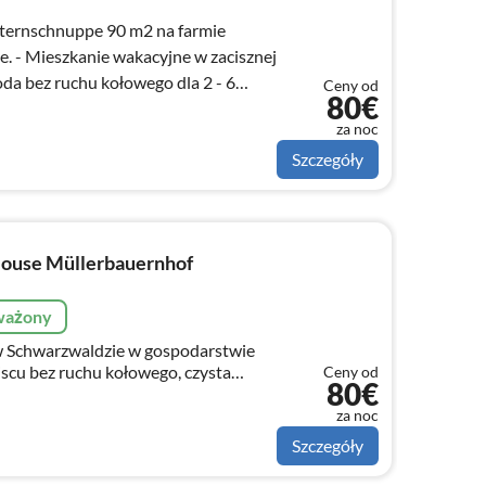
ternschnuppe 90 m2 na farmie
. - Mieszkanie wakacyjne w zacisznej
roda bez ruchu kołowego dla 2 - 6
Ceny od
80€
ożenie.
za noc
Szczegóły
ouse Müllerbauernhof
ważony
w Schwarzwaldzie w gospodarstwie
scu bez ruchu kołowego, czysta
Ceny od
80€
2 - 6 osób Mieszkanie wakacyjne od
e
za noc
Szczegóły