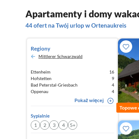
Apartamenty i domy wakac
44 ofert na Twój urlop w Ortenaukreis
Regiony
Mittlerer Schwarzwald
Ettenheim
16
Hofstetten
9
Bad Peterstal-Griesbach
4
Oppenau
4
Pokaż więcej
Topowe 
Sypialnie
1
2
3
4
5+