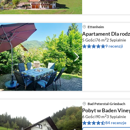
Ettenheim
Apartament Dla rodz
2
5 Gości
76 m
2
Sypialnie
9 recenzji
Bad Peterstal-Griesbach
Pobyt w Baden Vine
2
6 Gości
90 m
3
Sypialnie
84 recenzje