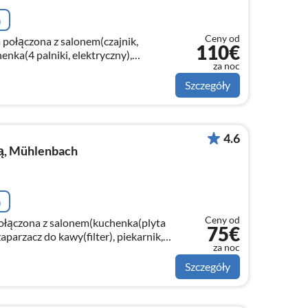
a
Ceny od
a połączona z salonem(czajnik,
110€
enka(4 palniki, elektryczny),
za noc
)
Szczegóły
4.6
ą, Mühlenbach
a
Ceny od
połączona z salonem(kuchenka(plyta
75€
aparzacz do kawy(filter), piekarnik,
za noc
 zmywarka do naczyń)
Szczegóły