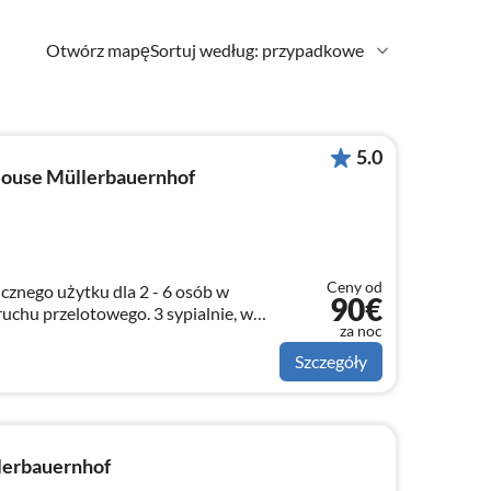
Otwórz mapę
Sortuj według: przypadkowe
5.0
ouse Müllerbauernhof
Ceny od
znego użytku dla 2 - 6 osób w
90€
przelotowego. 3 sypialnie, w
za noc
anoramicznej lokalizacji, + 2 duże
la 2-7 osób
Szczegóły
erbauernhof