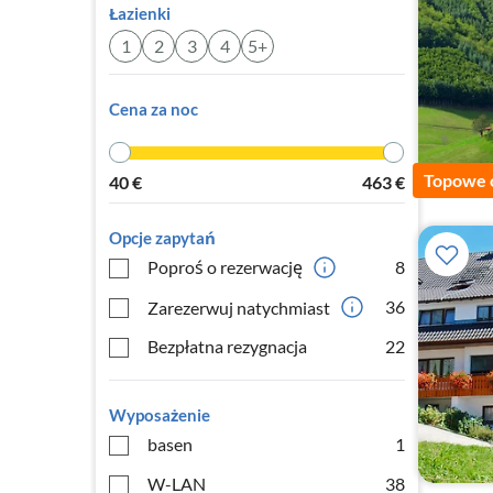
Łazienki
1
2
3
4
5+
Cena za noc
Topowe 
40
€
463
€
Opcje zapytań
Poproś o rezerwację
8
36
Zarezerwuj natychmiast
Bezpłatna rezygnacja
22
Wyposażenie
basen
1
W-LAN
38