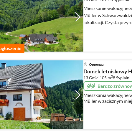
Mieszkanie wakacyjne S
Müller w Schwarzwaldzie
lokalizacji. Czysta przy
osób, panoramiczne poł
ogłoszenie
Oppenau
Domek letniskowy H
2
13 Gości
105 m
8
Sypialni
Bardzo zrówno
Mieszkania wakacyjne 
Müller w zacisznym miej
natura. 3 sypialnie dla 
12.07. do 16.07.22 woln