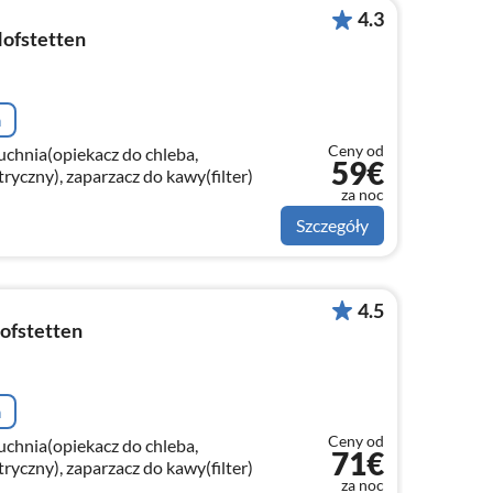
4.3
Hofstetten
a
Ceny od
kuchnia(opiekacz do chleba,
59€
tryczny), zaparzacz do kawy(filter)
za noc
Szczegóły
4.5
Hofstetten
a
Ceny od
kuchnia(opiekacz do chleba,
71€
tryczny), zaparzacz do kawy(filter)
za noc