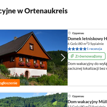
yjne w Ortenaukreis
Oppenau
Domek letniskowy H
2
6 Gości
80 m
3
Sypialnie
1 recenzja
Zrównoważony
Dom wakacyjny do wyłąc
zacisznej lokalizacji bez ruchu 
idyllicznej, spokojnej, p
mieszkania wakacyjne d
ogłoszenie
Oppenau
Dom wakacyjny Müll
2
13 Gości
90 m
3
Sypialnie