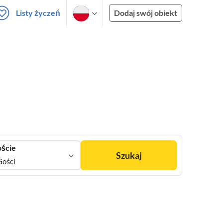
Listy życzeń
Dodaj swój obiekt
ście
Szukaj
Gości