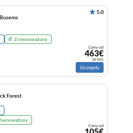
5.0
 Busems
a
Zrównoważony
Ceny od
463€
za noc
Szczegóły
ck Forest
a
zrównoważony
Ceny od
105€