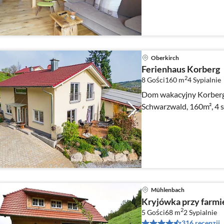
Oberkirch
Ferienhaus Korberg
2
8 Gości
160 m
4
Sypialnie
Dom wakacyjny Korberg
Schwarzwald, 160m², 4 sy
Mühlenbach
Kryjówka przy farmi
2
5 Gości
68 m
2
Sypialnie
316 recenzji