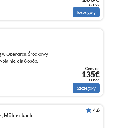
za noc
Szczegóły
 w Oberkirch, Środkowy
pialnie, dla 8 osób.
Ceny od
135€
za noc
Szczegóły
4.6
e, Mühlenbach