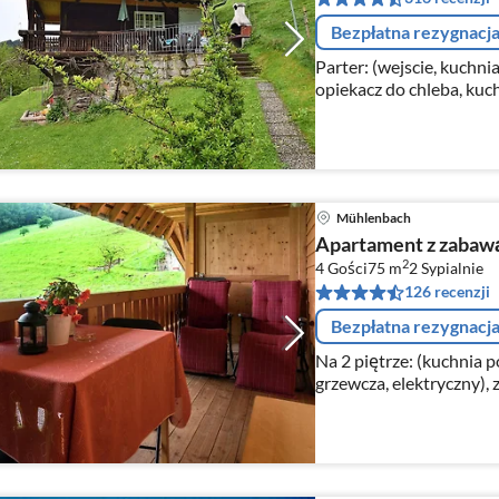
Bezpłatna rezygnacj
Parter: (wejscie, kuchni
opiekacz do chleba, kuch
zaparzacz do kawy(filter
Mühlenbach
Apartament z zabaw
2
4 Gości
75 m
2
Sypialnie
126 recenzji
Bezpłatna rezygnacj
Na 2 piętrze: (kuchnia 
grzewcza, elektryczny), z
kuchenka mikrofalowa,