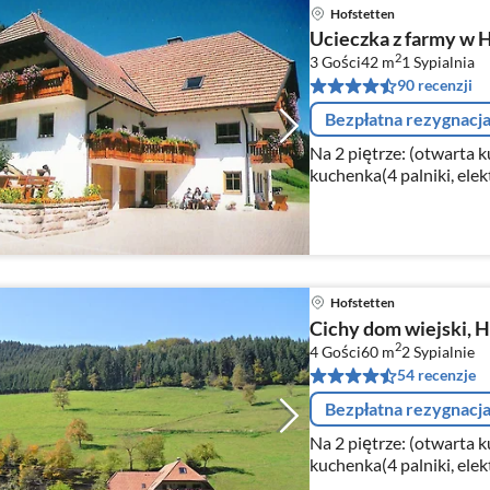
Hofstetten
Ucieczka z farmy w 
2
3 Gości
42 m
1
Sypialnia
90 recenzji
Bezpłatna rezygnacj
Na 2 piętrze: (otwarta 
kuchenka(4 palniki, elek
Hofstetten
Cichy dom wiejski, 
2
4 Gości
60 m
2
Sypialnie
54 recenzje
Bezpłatna rezygnacj
Na 2 piętrze: (otwarta 
kuchenka(4 palniki, elek