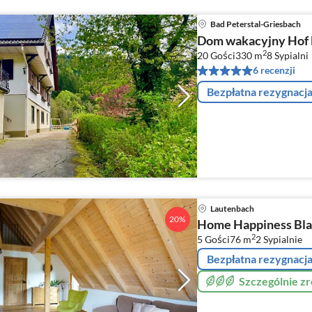
Bad Peterstal-Griesbach
Dom wakacyjny Hof
2
20 Gości
330 m
8
Sypialni
6 recenzji
Bezpłatna rezygnacj
Lautenbach
20%
Home Happiness Bla
2
5 Gości
76 m
2
Sypialnie
Bezpłatna rezygnacj
Szczególnie 