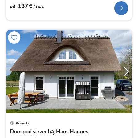
137
€
od
/ noc
Ce
Poseritz
od
1
Dom pod strzechą, Haus Hannes