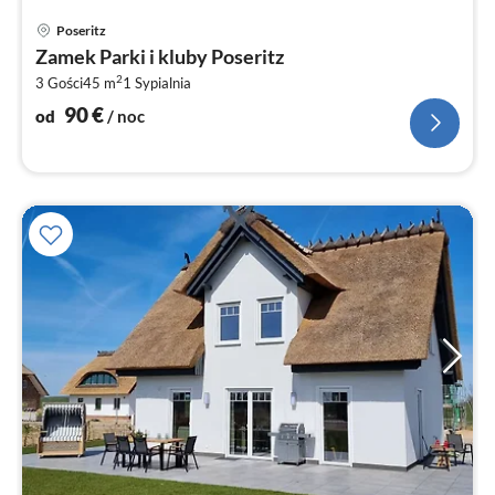
Ce
Poseritz
od
Zamek Parki i kluby Poseritz
9
2
3 Gości
45 m
1
Sypialnia
za
no
90
€
od
/ noc