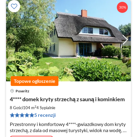
30%
Topowe ogłoszenie
Poseritz
Ce
4**** domek kryty strzechą z sauną i kominkiem
od
6
2
8 Gości
104 m
4
Sypialnie
za
5 recenzji
no
Przestronny i komfortowy 4****-gwiazdkowy dom kryty
strzechą, z dala od masowej turystyki, widok na wodę, z
kominkiem i sauną dla maksymalnie 8 osób, 4 sypialnie,