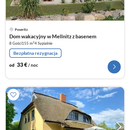
Ce
Poseritz
od
Dom wakacyjny w Mellnitz z basenem
3
2
8 Gości
155 m
4
Sypialnie
za
no
Bezpłatna rezygnacja
33
€
od
/ noc