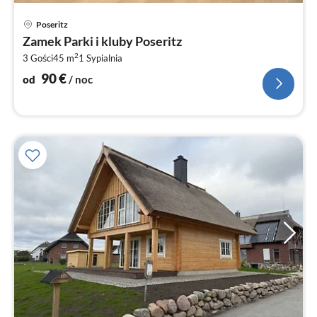
Ce
Poseritz
od
Zamek Parki i kluby Poseritz
9
2
3 Gości
45 m
1
Sypialnia
za
no
90
€
od
/ noc