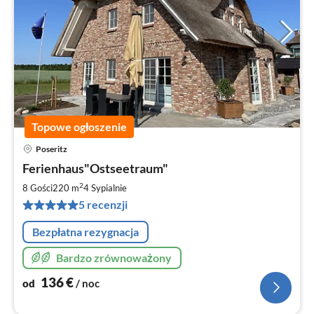
Topowe ogłoszenie
Poseritz
Ce
Ferienhaus"Ostseetraum"
od
1
2
8 Gości
220 m
4
Sypialnie
za
5 recenzji
no
Bezpłatna rezygnacja
Bardzo zrównoważony
136
€
od
/ noc