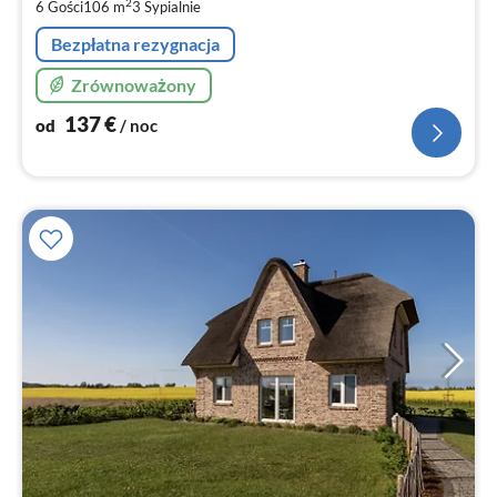
za
2
6 Gości
106 m
3
Sypialnie
no
Bezpłatna rezygnacja
Zrównoważony
137
€
od
/ noc