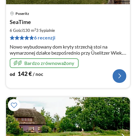
Poseritz
Ce
SeaTime
od
1
2
6 Gości
130 m
3
Sypialnie
za
6 recenzji
no
Nowo wybudowany dom kryty strzechą stoi na
wymarzonej działce bezpośrednio przy Üselitzer Wiek.
Zarezerwuj sobie miejsce w pierwszym rzędzie do
Bardzo zrównoważony
przyrody.
142
€
od
/ noc