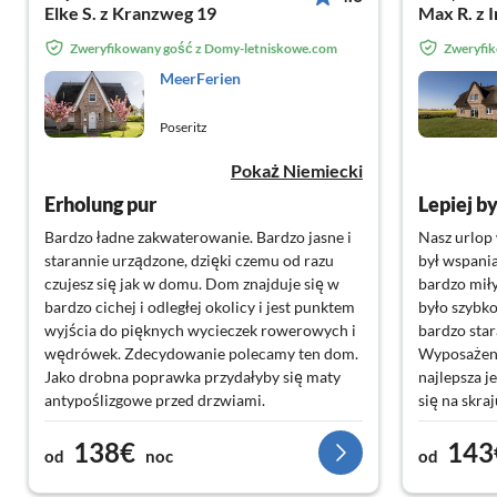
Elke S. z Kranzweg 19
Max R. z I
Zweryfikowany gość z Domy-letniskowe.com
Zweryfi
MeerFerien
Poseritz
Pokaż Niemiecki
Erholung pur
Lepiej b
Bardzo ładne zakwaterowanie. Bardzo jasne i
Nasz urlop
starannie urządzone, dzięki czemu od razu
był wspania
czujesz się jak w domu. Dom znajduje się w
bardzo mił
bardzo cichej i odległej okolicy i jest punktem
było szybk
wyjścia do pięknych wycieczek rowerowych i
bardzo star
wędrówek. Zdecydowanie polecamy ten dom.
Wyposażenie
Jako drobna poprawka przydałyby się maty
najlepsza j
antypoślizgowe przed drzwiami.
się na skra
jezioro i 
138€
143
przepiękne 
od
noc
od
prostu pięk
przystań. 