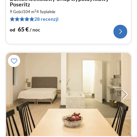
od
Poseritz
6
2
9 Gości
104 m
4
Sypialnie
za
28 recenzji
no
65
€
od
/ noc