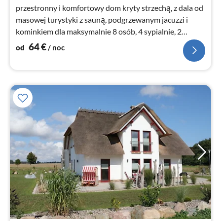
przestronny i komfortowy dom kryty strzechą, z dala od
masowej turystyki z sauną, podgrzewanym jacuzzi i
kominkiem dla maksymalnie 8 osób, 4 sypialnie, 2
łazienki i WLAN
64
€
od
/ noc