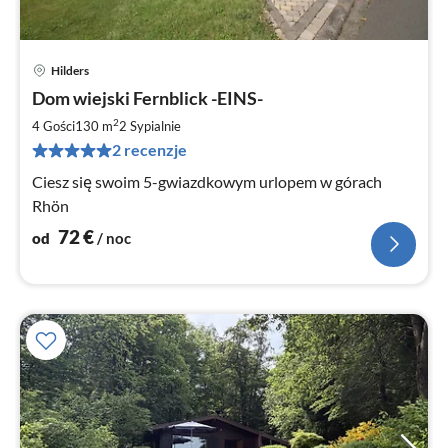
Hilders
Ce
Dom wiejski Fernblick -EINS-
od
7
2
4 Gości
130 m
2
Sypialnie
za
2 recenzje
no
Ciesz się swoim 5-gwiazdkowym urlopem w górach
Rhön
72
€
od
/ noc