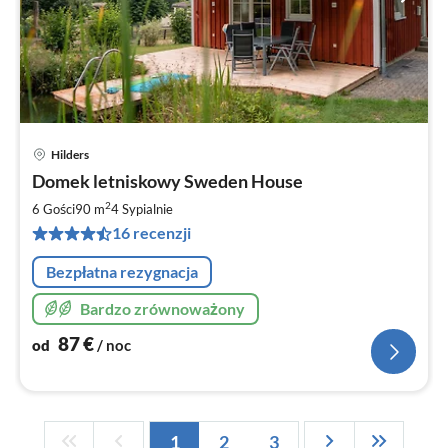
Hilders
Ce
Domek letniskowy Sweden House
od
8
2
6 Gości
90 m
4
Sypialnie
za
16 recenzji
no
Bezpłatna rezygnacja
Bardzo zrównoważony
87
€
od
/ noc
1
2
3