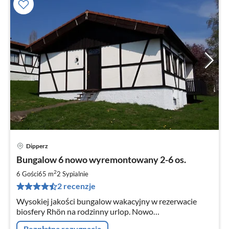
Dipperz
Ce
Bungalow 6 nowo wyremontowany 2-6 os.
od
8
2
6 Gości
65 m
2
Sypialnie
za
2 recenzje
no
Wysokiej jakości bungalow wakacyjny w rezerwacie
biosfery Rhön na rodzinny urlop. Nowo
wyremontowany w 2019 roku . Twój pies jest mile
Bezpłatna rezygnacja