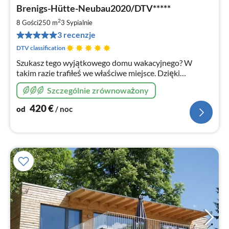
Ce
Brenigs-Hütte-Neubau2020/DTV*****
od
4
2
8 Gości
250 m
3
Sypialnie
za
3 recenzje
no
DTV classification
Szukasz tego wyjątkowego domu wakacyjnego? W
takim razie trafiłeś we właściwe miejsce. Dzięki
idyllicznemu położeniu i wspaniałemu widokowi, nasz
Szczególnie zrównoważony
domek letniskowy zaprasza na wymarzony urlop
420
€
od
/ noc