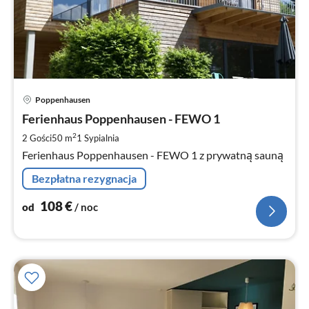
Ce
Poppenhausen
od
1
Ferienhaus Poppenhausen - FEWO 1
za
2
2 Gości
50 m
1
Sypialnia
no
Ferienhaus Poppenhausen - FEWO 1 z prywatną sauną
Bezpłatna rezygnacja
108
€
od
/ noc