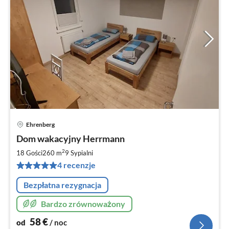
Ehrenberg
Ce
Dom wakacyjny Herrmann
od
5
2
18 Gości
260 m
9
Sypialni
za
4 recenzje
no
Bezpłatna rezygnacja
Bardzo zrównoważony
58
€
od
/ noc