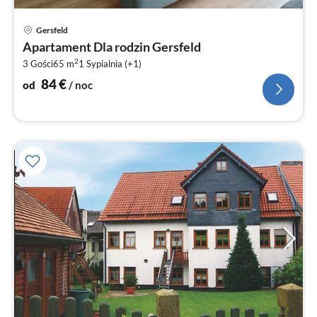
Ce
Gersfeld
od
Apartament Dla rodzin Gersfeld
8
2
3 Gości
65 m
1
Sypialnia (+1)
za
no
84
€
od
/ noc