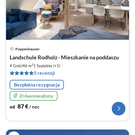
Poppenhausen
Ce
Landschule Rodholz - Mieszkanie na poddaszu
od
8
2
4 Gości
46 m
1
Sypialnia (+1)
za
5 recenzji
no
Bezpłatna rezygnacja
Zrównoważony
87
€
od
/ noc