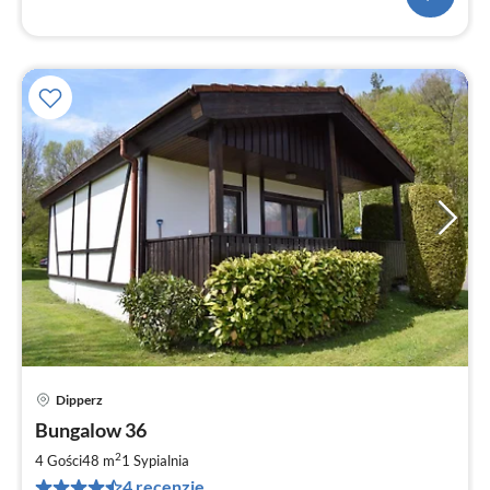
Dipperz
Ce
Bungalow 36
od
6
2
4 Gości
48 m
1
Sypialnia
za
4 recenzje