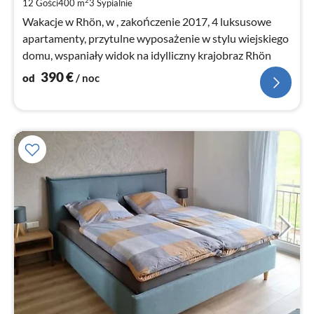
za
2
12 Gości
400 m
3
Sypialnie
no
Wakacje w Rhön, w , zakończenie 2017, 4 luksusowe
apartamenty, przytulne wyposażenie w stylu wiejskiego
domu, wspaniały widok na idylliczny krajobraz Rhön
390
€
od
/ noc