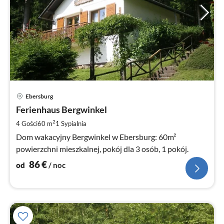
Ce
Ebersburg
od
8
Ferienhaus Bergwinkel
za
2
4 Gości
60 m
1
Sypialnia
no
Dom wakacyjny Bergwinkel w Ebersburg: 60m²
powierzchni mieszkalnej, pokój dla 3 osób, 1 pokój.
86
€
od
/ noc