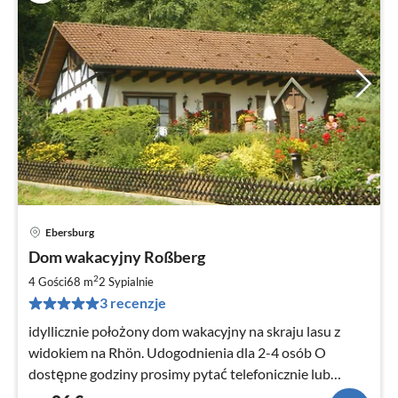
Ebersburg
Ce
Dom wakacyjny Roßberg
od
8
2
4 Gości
68 m
2
Sypialnie
za
3 recenzje
no
idyllicznie położony dom wakacyjny na skraju lasu z
widokiem na Rhön. Udogodnienia dla 2-4 osób O
dostępne godziny prosimy pytać telefonicznie lub
mailowo.