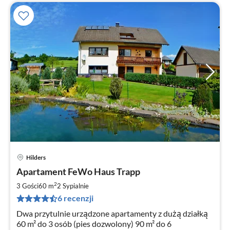
Hilders
Ce
Apartament FeWo Haus Trapp
od
4
2
3 Gości
60 m
2
Sypialnie
za
6 recenzji
no
Dwa przytulnie urządzone apartamenty z dużą działką
60 m² do 3 osób (pies dozwolony) 90 m² do 6