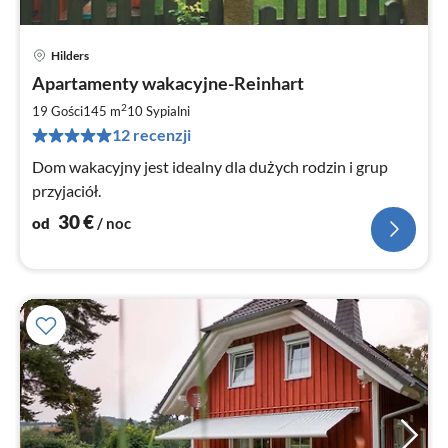
Hilders
Ce
Apartamenty wakacyjne-Reinhart
od
3
2
19 Gości
145 m
10
Sypialni
za
12 recenzji
no
Dom wakacyjny jest idealny dla dużych rodzin i grup
przyjaciół.
30
€
od
/ noc