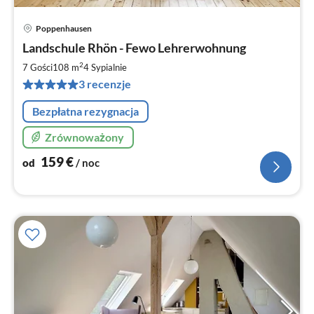
Poppenhausen
Ce
Landschule Rhön - Fewo Lehrerwohnung
od
1
2
7 Gości
108 m
4
Sypialnie
za
3 recenzje
no
Bezpłatna rezygnacja
Zrównoważony
159
€
od
/ noc