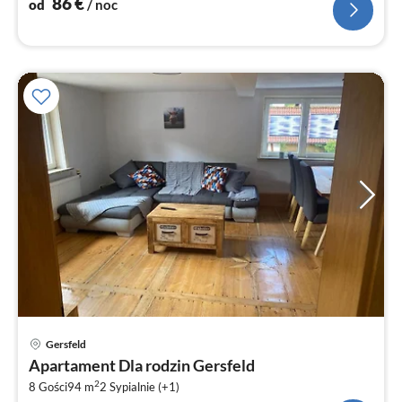
86
€
od
/ noc
Ce
Gersfeld
od
Apartament Dla rodzin Gersfeld
8
2
8 Gości
94 m
2
Sypialnie (+1)
za