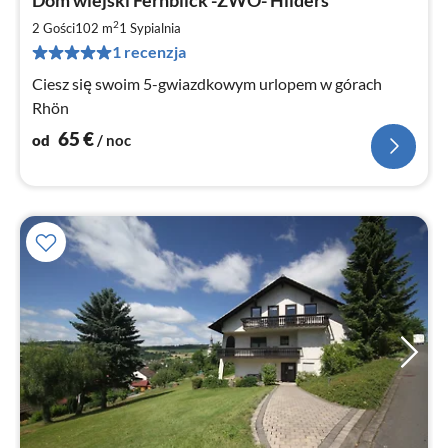
od
6
2
2 Gości
102 m
1
Sypialnia
za
1 recenzja
no
Ciesz się swoim 5-gwiazdkowym urlopem w górach
Rhön
65
€
od
/ noc