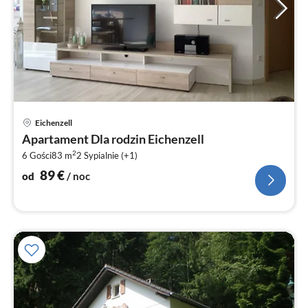
Ce
Eichenzell
od
Apartament Dla rodzin Eichenzell
8
2
6 Gości
83 m
2
Sypialnie (+1)
za
no
89
€
od
/ noc