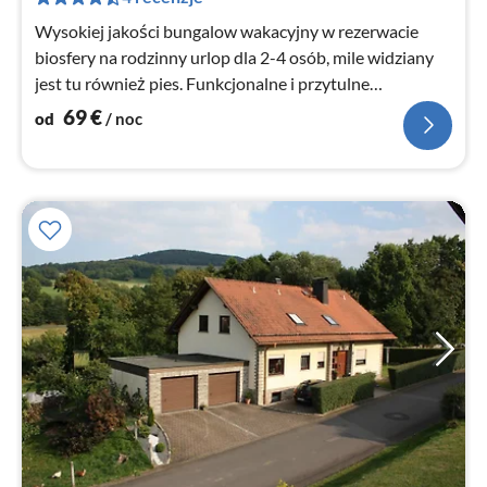
no
Wysokiej jakości bungalow wakacyjny w rezerwacie
biosfery na rodzinny urlop dla 2-4 osób, mile widziany
jest tu również pies. Funkcjonalne i przytulne
umeblowanie.
69
€
od
/ noc