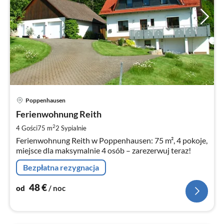
Ce
Poppenhausen
od
4
Ferienwohnung Reith
za
2
4 Gości
75 m
2
Sypialnie
no
Ferienwohnung Reith w Poppenhausen: 75 m², 4 pokoje,
miejsce dla maksymalnie 4 osób – zarezerwuj teraz!
Bezpłatna rezygnacja
48
€
od
/ noc