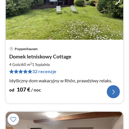
Poppenhausen
Ce
Domek letniskowy Cottage
od
1
2
4 Gości
60 m
1
Sypialnia
za
32 recenzje
no
Idylliczny dom wakacyjny w Rhön, prawdziwy relaks.
107
€
od
/ noc