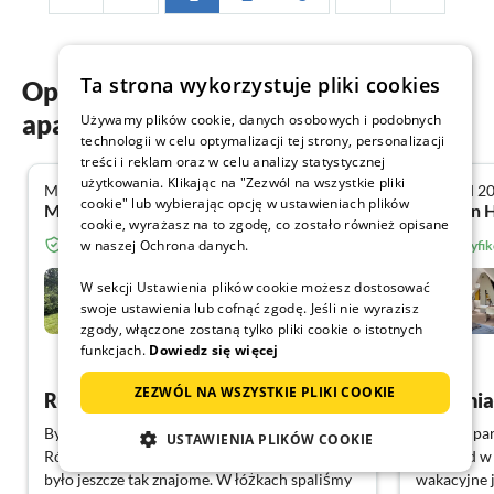
Ta strona wykorzystuje pliki cookies
Opinie gości o naszych
apartamentach wakacyjnych w Rhön
Używamy plików cookie, danych osobowych i podobnych
technologii w celu optymalizacji tej strony, personalizacji
treści i reklam oraz w celu analizy statystycznej
użytkowania. Klikając na "Zezwól na wszystkie pliki
Marzec 2025
Listopad 2
4.8
cookie" lub wybierając opcję w ustawieniach plików
Martina W. z Hamburg
Stephan H
cookie, wyrażasz na to zgodę, co zostało również opisane
w naszej Ochrona danych.
Zweryfikowany gość z Domy-letniskowe.com
Zweryfi
Domek letniskowy Cottage
W sekcji Ustawienia plików cookie możesz dostosować
swoje ustawienia lub cofnąć zgodę. Jeśli nie wyrazisz
Poppenhausen
zgody, włączone zostaną tylko pliki cookie o istotnych
funkcjach.
Dowiedz się więcej
Pokaż Niemiecki
ZEZWÓL NA WSZYSTKIE PLIKI COOKIE
Rundum dobrze się czuję!
Byliśmy w tym pięknym domu 15 lat temu.
My jako par
USTAWIENIA PLIKÓW COOKIE
Również tym razem było wspaniale. Wszystko
weekend w 
było jeszcze tak znajome. W łóżkach spaliśmy
wakacyjne 