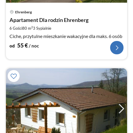
Ce
Ehrenberg
od
5
Apartament Dla rodzin Ehrenberg
za
2
6 Gości
80 m
3
Sypialnie
no
Ciche, przytulne mieszkanie wakacyjne dla maks. 6 osób
55
€
od
/ noc