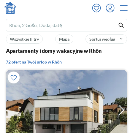
Ferienhausmiete
logo
Wszystkie filtry
Mapa
Sortuj według
Apartamenty i domy wakacyjne w Rhön
72 ofert na Twój urlop w Rhön