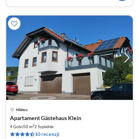
Hilders
Ce
Apartament Gästehaus Klein
od
4
2
4 Gości
50 m
2
Sypialnie
za
10 recenzji
no