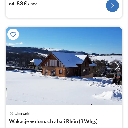
no
83
€
od
/ noc
Ce
Oberweid
od
3
Wakacje w domach z bali Rhön (3 Whg.)