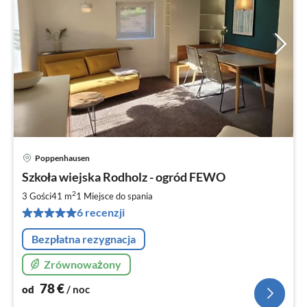
Poppenhausen
Ce
Szkoła wiejska Rodholz - ogród FEWO
od
7
2
3 Gości
41 m
1
Miejsce do spania
za
6 recenzji
no
Bezpłatna rezygnacja
Zrównoważony
78
€
od
/ noc