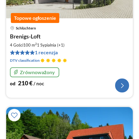
Topowe ogłoszenie
Schlüchtern
Ce
Brenigs-Loft
od
2
2
4 Gości
100 m
1
Sypialnia (+1)
za
1 recenzja
no
DTV classification
Zrównoważony
210
€
od
/ noc