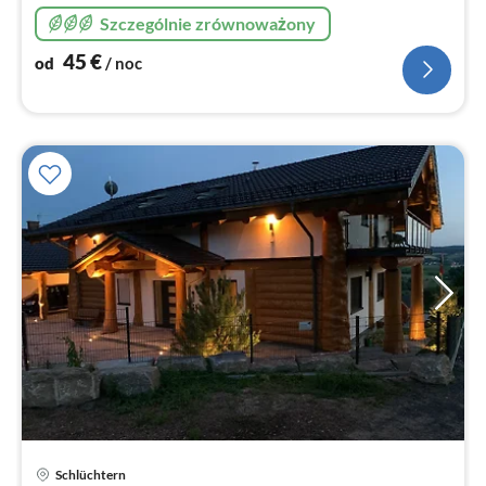
Szczególnie zrównoważony
45
€
od
/ noc
Schlüchtern