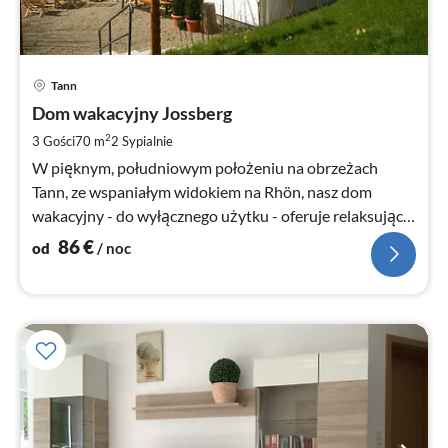
Ce
Tann
od
8
Dom wakacyjny Jossberg
za
2
3 Gości
70 m
2
Sypialnie
no
W pięknym, południowym położeniu na obrzeżach
Tann, ze wspaniałym widokiem na Rhön, nasz dom
wakacyjny - do wyłącznego użytku - oferuje relaksujący
urlop.
86
€
od
/ noc