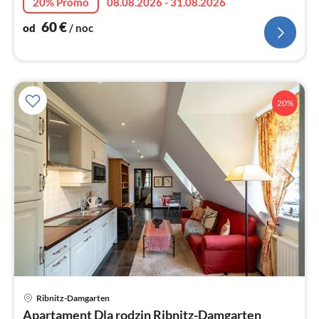
20% Promo
08.08.2026 - 31.08.2026
60
€
od
/ noc
20%
Ce
Ribnitz-Damgarten
od
Apartament Dla rodzin Ribnitz-Damgarten