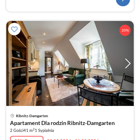
20%
Ce
Ribnitz-Damgarten
od
Apartament Dla rodzin Ribnitz-Damgarten
6
2
2 Gości
41 m
1
Sypialnia
za
no