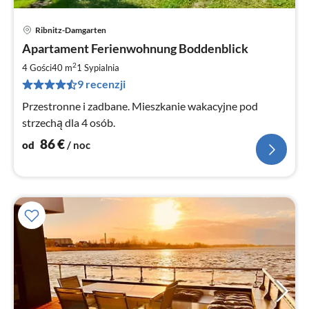
Ribnitz-Damgarten
Ce
Apartament Ferienwohnung Boddenblick
od
8
2
4 Gości
40 m
1
Sypialnia
za
9 recenzji
no
Przestronne i zadbane. Mieszkanie wakacyjne pod
strzechą dla 4 osób.
86
€
od
/ noc