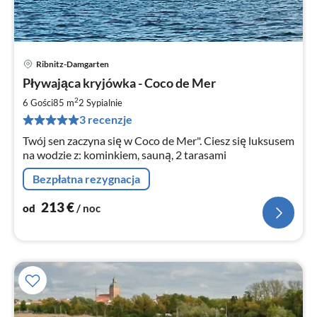
Ribnitz-Damgarten
Ce
Pływająca kryjówka - Coco de Mer
od
2
2
6 Gości
85 m
2
Sypialnie
za
3 recenzje
no
Twój sen zaczyna się w Coco de Mer". Ciesz się luksusem
na wodzie z: kominkiem, sauną, 2 tarasami
Bezpłatna rezygnacja
213
€
od
/ noc