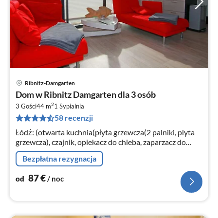
Ribnitz-Damgarten
Ce
Dom w Ribnitz Damgarten dla 3 osób
od
2
8
3 Gości
44 m
1
Sypialnia
58 recenzji
za
no
Łódź: (otwarta kuchnia(płyta grzewcza(2 palniki, plyta
grzewcza), czajnik, opiekacz do chleba, zaparzacz do
kawy, kuchenka mikrofalowa, zmywarka do naczyń,
Bezpłatna rezygnacja
lodówko-zamrażarka)
87
€
od
/ noc