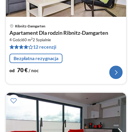
Ribnitz-Damgarten
Ce
Apartament Dla rodzin Ribnitz-Damgarten
od
2
7
4 Gości
60 m
2
Sypialnie
12 recenzji
za
no
Bezpłatna rezygnacja
70
€
od
/ noc