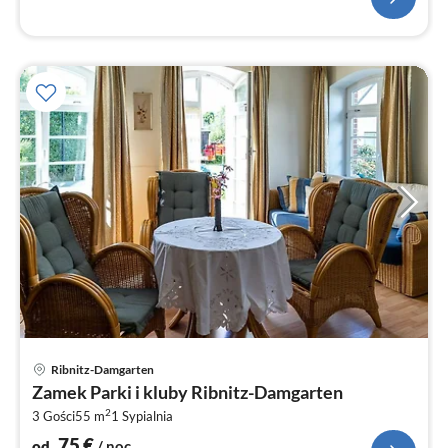
Ce
Ribnitz-Damgarten
od
Zamek Parki i kluby Ribnitz-Damgarten
7
2
3 Gości
55 m
1
Sypialnia
za
no
75
€
od
/ noc