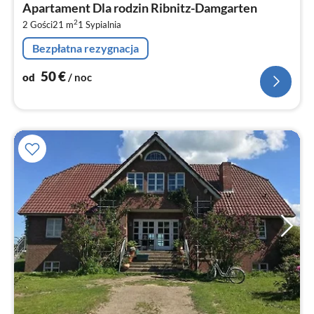
Apartament Dla rodzin Ribnitz-Damgarten
5
2
2 Gości
21 m
1
Sypialnia
za
no
Bezpłatna rezygnacja
50
€
od
/ noc