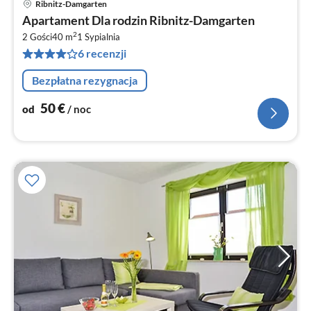
Ribnitz-Damgarten
Ce
Apartament Dla rodzin Ribnitz-Damgarten
od
2
5
2 Gości
40 m
1
Sypialnia
6 recenzji
za
no
Bezpłatna rezygnacja
50
€
od
/ noc