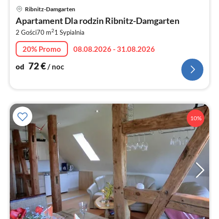
Ce
Ribnitz-Damgarten
od
Apartament Dla rodzin Ribnitz-Damgarten
7
2
2 Gości
70 m
1
Sypialnia
za
no
20% Promo
08.08.2026 - 31.08.2026
72
€
od
/ noc
10%