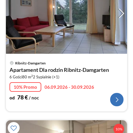
Ce
Ribnitz-Damgarten
od
Apartament Dla rodzin Ribnitz-Damgarten
7
2
6 Gości
80 m
2
Sypialnie (+1)
za
no
10% Promo
06.09.2026 - 30.09.2026
78
€
od
/ noc
10%