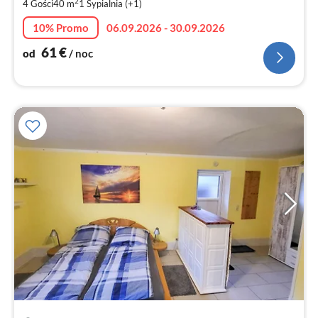
2
4 Gości
40 m
1
Sypialnia (+1)
za
no
10% Promo
06.09.2026 - 30.09.2026
61
€
od
/ noc