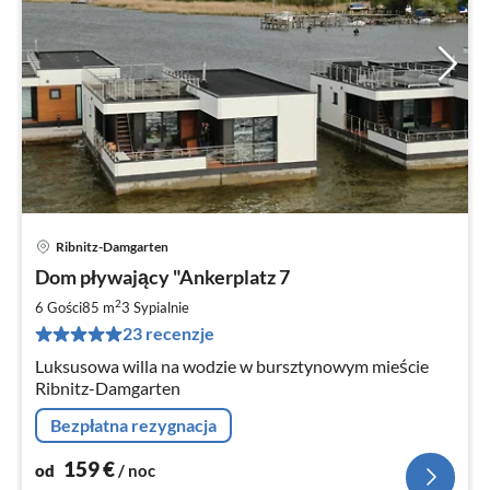
Ribnitz-Damgarten
Ce
Dom pływający "Ankerplatz 7
od
1
2
6 Gości
85 m
3
Sypialnie
za
23 recenzje
no
Luksusowa willa na wodzie w bursztynowym mieście
Ribnitz-Damgarten
Bezpłatna rezygnacja
159
€
od
/ noc