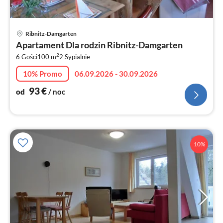
Ce
Ribnitz-Damgarten
od
Apartament Dla rodzin Ribnitz-Damgarten
9
2
6 Gości
100 m
2
Sypialnie
za
no
10% Promo
06.09.2026 - 30.09.2026
93
€
od
/ noc
10%