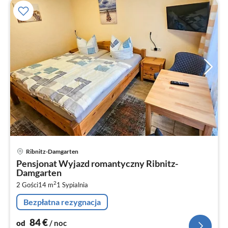
Ce
Ribnitz-Damgarten
od
Pensjonat Wyjazd romantyczny Ribnitz-
8
Damgarten
za
2
2 Gości
14 m
1
Sypialnia
no
Bezpłatna rezygnacja
84
€
od
/ noc