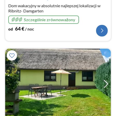
no
Dom wakacyjny w absolutnie najlepszej lokalizacji w
Ribnitz- Damgarten
Szczególnie zrównoważony
64
€
od
/ noc