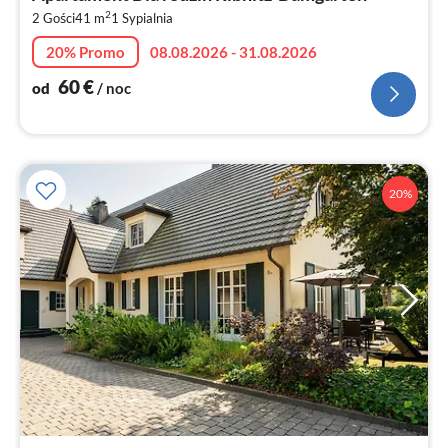
6
2
2 Gości
41 m
1
Sypialnia
za
no
20% Promo
08.08.2026 - 31.08.2026
60
€
od
/ noc
20%