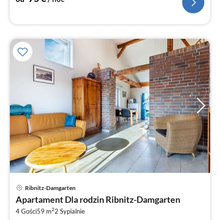
Ce
Ribnitz-Damgarten
od
Apartament Dla rodzin Ribnitz-Damgarten
8
2
4 Gości
59 m
2
Sypialnie
za