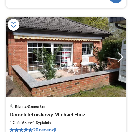
Ribnitz-Damgarten
Ce
Domek letniskowy Michael Hinz
od
6
2
4 Gości
65 m
1
Sypialnia
za
20 recenzji