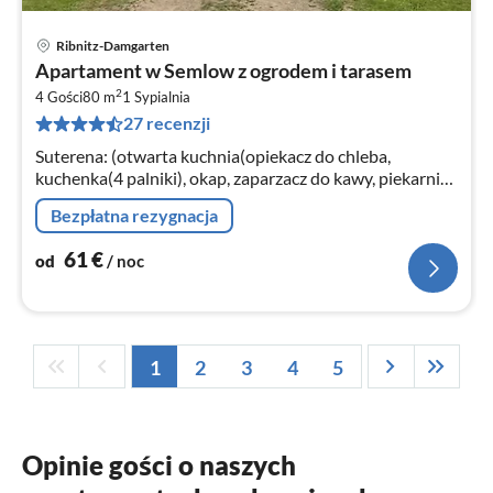
Ribnitz-Damgarten
Ce
Apartament w Semlow z ogrodem i tarasem
od
2
6
4 Gości
80 m
1
Sypialnia
27 recenzji
za
no
Suterena: (otwarta kuchnia(opiekacz do chleba,
kuchenka(4 palniki), okap, zaparzacz do kawy, piekarnik,
kuchenka mikrofalowa, lodówka(+ zamrazarka))
Bezpłatna rezygnacja
61
€
od
/ noc
1
2
3
4
5
Opinie gości o naszych