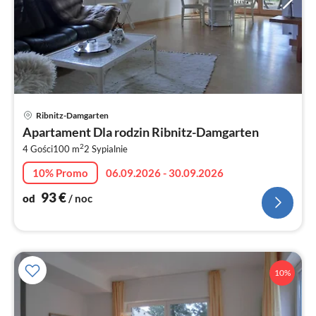
Ce
Ribnitz-Damgarten
od
Apartament Dla rodzin Ribnitz-Damgarten
9
2
4 Gości
100 m
2
Sypialnie
za
no
10% Promo
06.09.2026 - 30.09.2026
93
€
od
/ noc
10%