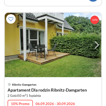
10%
Ce
Ribnitz-Damgarten
od
Apartament Dla rodzin Ribnitz-Damgarten
6
2
2 Gości
50 m
1
Sypialnia
za
no
10% Promo
06.09.2026 - 30.09.2026