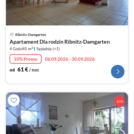
Ce
Ribnitz-Damgarten
od
Apartament Dla rodzin Ribnitz-Damgarten
6
2
4 Gości
45 m
1
Sypialnia (+1)
za
no
10% Promo
06.09.2026 - 30.09.2026
61
€
od
/ noc
10%