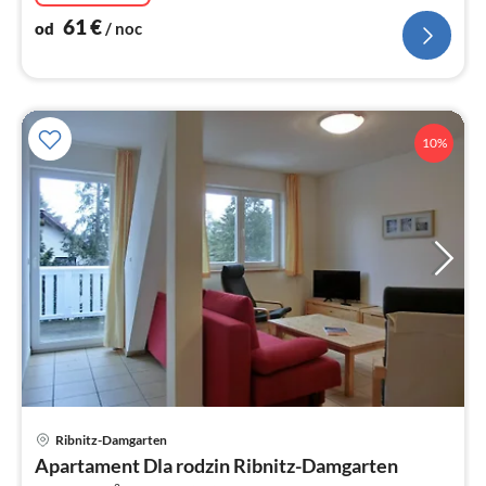
61
€
od
/ noc
10%
Ce
Ribnitz-Damgarten
od
Apartament Dla rodzin Ribnitz-Damgarten
6