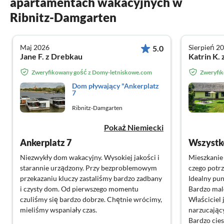
apartamentach wakacyjnych w
Ribnitz-Damgarten
Maj 2026
Sierpień 2
5.0
Jane F. z Drebkau
Katrin K. 
Zweryfikowany gość z Domy-letniskowe.com
Zweryfi
Dom pływający "Ankerplatz
7
Ribnitz-Damgarten
Pokaż Niemiecki
Ankerplatz 7
Wszystk
Niezwykły dom wakacyjny. Wysokiej jakości i
Mieszkanie 
starannie urządzony. Przy bezproblemowym
czego potrz
przekazaniu kluczy zastaliśmy bardzo zadbany
Idealny pu
i czysty dom. Od pierwszego momentu
Bardzo mal
czuliśmy się bardzo dobrze. Chętnie wrócimy,
Właściciel 
mieliśmy wspaniały czas.
narzucający
Bardzo cie