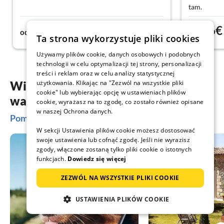
tam.
159€
86€
od
noc
od
Ta strona wykorzystuje pliki cookies
Używamy plików cookie, danych osobowych i podobnych
technologii w celu optymalizacji tej strony, personalizacji
treści i reklam oraz w celu analizy statystycznej
użytkowania. Klikając na "Zezwól na wszystkie pliki
Więcej inspiracji do planowania
cookie" lub wybierając opcję w ustawieniach plików
wakacji
cookie, wyrażasz na to zgodę, co zostało również opisane
w naszej Ochrona danych.
Pomysły na wakacje w Ribnitz-Damgarten
W sekcji Ustawienia plików cookie możesz dostosować
swoje ustawienia lub cofnąć zgodę. Jeśli nie wyrazisz
zgody, włączone zostaną tylko pliki cookie o istotnych
funkcjach.
Dowiedz się więcej
ZEZWÓL NA WSZYSTKIE PLIKI COOKIE
USTAWIENIA PLIKÓW COOKIE