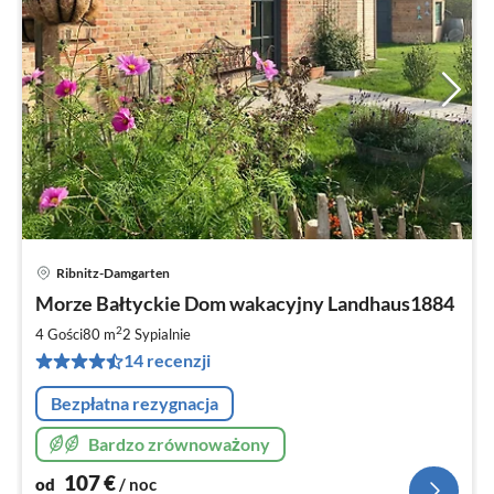
Ribnitz-Damgarten
Ce
Morze Bałtyckie Dom wakacyjny Landhaus1884
od
1
2
4 Gości
80 m
2
Sypialnie
za
14 recenzji
no
Bezpłatna rezygnacja
Bardzo zrównoważony
107
€
od
/ noc