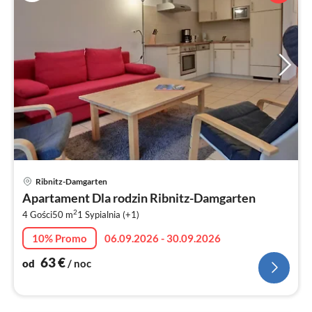
Ce
Ribnitz-Damgarten
od
Apartament Dla rodzin Ribnitz-Damgarten
6
2
4 Gości
50 m
1
Sypialnia (+1)
za
no
10% Promo
06.09.2026 - 30.09.2026
63
€
od
/ noc