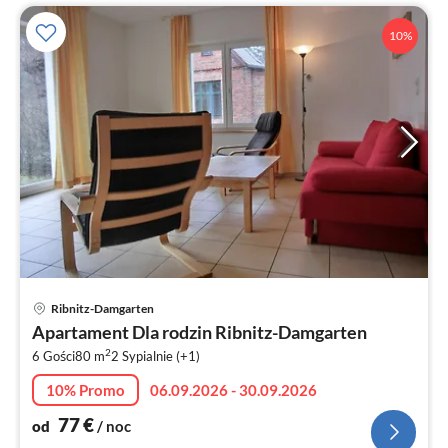
10%
Ce
Ribnitz-Damgarten
od
Apartament Dla rodzin Ribnitz-Damgarten
7
2
6 Gości
80 m
2
Sypialnie (+1)
za
no
10% Promo
06.09.2026 - 30.09.2026
77
€
od
/ noc