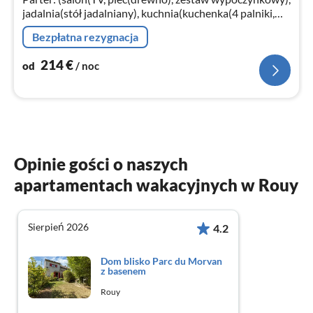
jadalnia(stół jadalniany), kuchnia(kuchenka(4 palniki,
gaz), zaparzacz do kawy(cups)
Bezpłatna rezygnacja
214
€
od
/ noc
Opinie gości o naszych
apartamentach wakacyjnych w Rouy
Sierpień 2026
4.2
Dom blisko Parc du Morvan
z basenem
Rouy