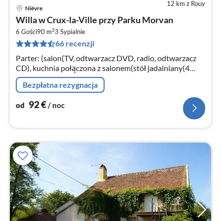
12 km z Rouy
Nièvre
Ce
Willa w Crux-la-Ville przy Parku Morvan
od
2
9
6 Gości
90 m
3
Sypialnie
66 recenzji
za
no
Parter: (salon(TV, odtwarzacz DVD, radio, odtwarzacz
CD), kuchnia połączona z salonem(stół jadalniany(4
osoby)
Bezpłatna rezygnacja
92
€
od
/ noc