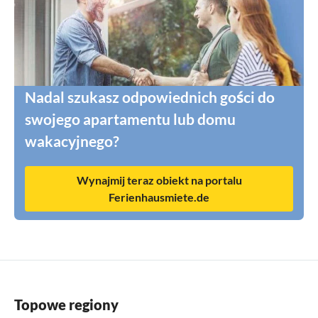
Nadal szukasz odpowiednich gości do
swojego apartamentu lub domu
wakacyjnego?
Wynajmij teraz obiekt na portalu
Ferienhausmiete.de
Topowe regiony