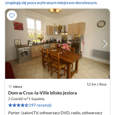
znajdują się poza wybranym miejscem docelowym.
12 km z Rouy
Nièvre
Ce
Dom w Crux-la-Ville blisko jeziora
od
2
9
2 Gości
60 m
1
Sypialnia
197 recenzji
za
no
Parter: (salon(TV, odtwarzacz DVD, radio, odtwarzacz