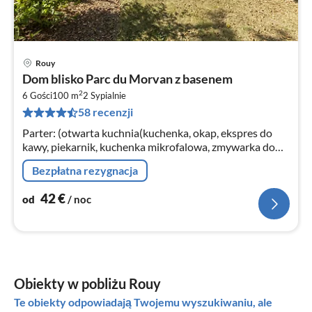
Rouy
Ce
Dom blisko Parc du Morvan z basenem
od
2
4
6 Gości
100 m
2
Sypialnie
58 recenzji
za
no
Parter: (otwarta kuchnia(kuchenka, okap, ekspres do
kawy, piekarnik, kuchenka mikrofalowa, zmywarka do
naczyń), salon/jadalnia(TV(flatscreen, satelita)
Bezpłatna rezygnacja
42
€
od
/ noc
Obiekty w pobliżu Rouy
Te obiekty odpowiadają Twojemu wyszukiwaniu, ale