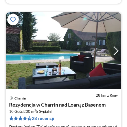
28 km z Rouy
Charrin
Ce
Rezydencja w Charrin nad Loarą z Basenem
od
2
2
10 Gości
230 m
5
Sypialni
28 recenzji
za
no
Parter: (salon(TV, piec(drewno), zestaw wypoczynkowy),