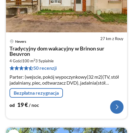
27 km z Rouy
Nevers
Ce
Tradycyjny dom wakacyjny w Brinon sur
od
Beuvron
2
2
4 Gości
100 m
3
Sypialnie
za
50 recenzji
no
Parter: (wejscie, pokój wypoczynkowy(32 m2)(TV, stół
jadalniany, piec, odtwarzacz DVD), jadalnia(stół
jadalniany), kuchnia(18 m2)
Bezpłatna rezygnacja
19
€
od
/ noc