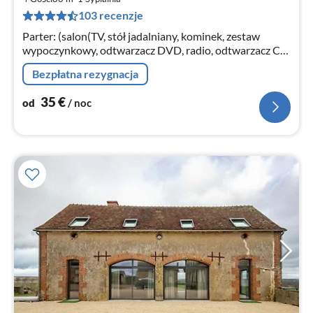
3
103 recenzje
za
no
Parter: (salon(TV, stół jadalniany, kominek, zestaw
wypoczynkowy, odtwarzacz DVD, radio, odtwarzacz CD,
grill)
Bezpłatna rezygnacja
35
€
od
/ noc