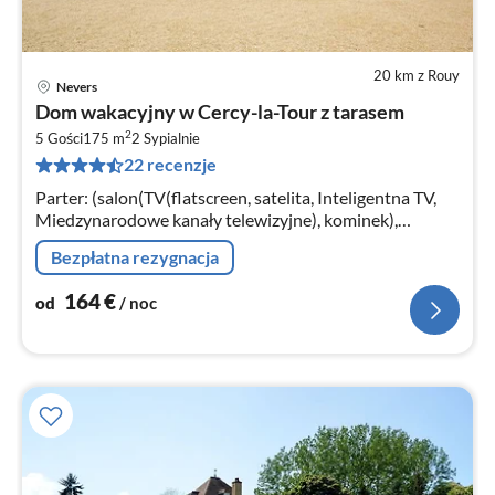
20 km z Rouy
Nevers
Ce
Dom wakacyjny w Cercy-la-Tour z tarasem
od
2
1
5 Gości
175 m
2
Sypialnie
22 recenzje
za
no
Parter: (salon(TV(flatscreen, satelita, Inteligentna TV,
Miedzynarodowe kanały telewizyjne), kominek),
jadalnia(stół jadalniany)
Bezpłatna rezygnacja
164
€
od
/ noc