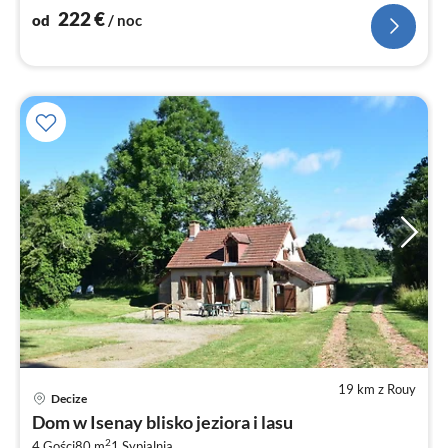
222
€
od
/ noc
19 km z Rouy
Decize
Ce
Dom w Isenay blisko jeziora i lasu
od
2
4 Gości
80 m
1
Sypialnia