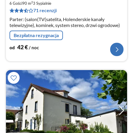
2
4
6 Gości
90 m
3
Sypialnie
71 recenzji
za
no
Parter: (salon(TV(satelita, Holenderskie kanały
telewizyjne), kominek, system stereo, drzwi ogrodowe)
Bezpłatna rezygnacja
42
€
od
/ noc