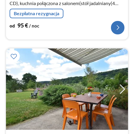
CD), kuchnia połączona z salonem(stół jadalniany(4
osoby)
Bezpłatna rezygnacja
95
€
od
/ noc