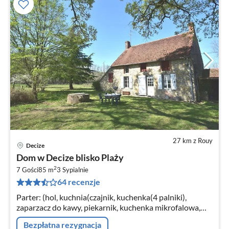
27 km z Rouy
Decize
Ce
Dom w Decize blisko Plaży
od
2
1
7 Gości
85 m
3
Sypialnie
64 recenzje
za
no
Parter: (hol, kuchnia(czajnik, kuchenka(4 palniki),
zaparzacz do kawy, piekarnik, kuchenka mikrofalowa,
lodówko-zamrażarka, pralka)
Bezpłatna rezygnacja