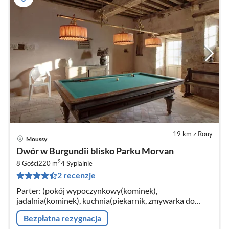
19 km z Rouy
Moussy
Ce
Dwór w Burgundii blisko Parku Morvan
od
2
2
8 Gości
220 m
4
Sypialnie
2 recenzje
za
no
Parter: (pokój wypoczynkowy(kominek),
jadalnia(kominek), kuchnia(piekarnik, zmywarka do
naczyń, zamrażarka), toaleta(toaleta), pomieszczenie
Bezpłatna rezygnacja
gospodarcze)