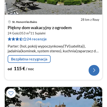
28 km z Rouy
St. Honoré les Bains
Ce
Piękny dom wakacyjny z ogrodem
od
2
1
24 Gości
353 m
11
Sypialni
24 recenzje
za
no
Parter: (hol, pokój wypoczynkowy(TV(satelita)),
jadalnia(kominek, system stereo), kuchnia(zaparzacz do
kawy, piekarnik, kuchenka mikrofalowa, kuchenka
Bezpłatna rezygnacja
mikrofalowa, zmywarka do nacz...
115
€
od
/ noc