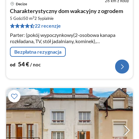
26 km z Rouy
Decize
Ce
Charakterystyczny dom wakacyjny z ogrodem
od
2
5
5 Gości
50 m
2
Sypialnie
22 recenzje
za
no
Parter: (pokój wypoczynkowy(2-osobowa kanapa
rozkładana, TV, stół jadalniany, kominek),
kuchnia(czajnik, opiekacz do chleba, kuchenka, ekspres
Bezpłatna rezygnacja
do kawy, piekarnik, kuchenka mikrofal...
54
€
od
/ noc