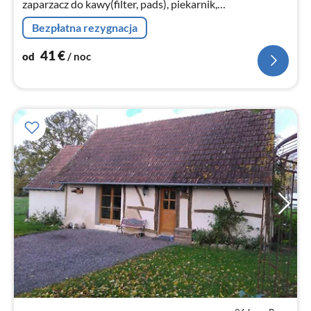
zaparzacz do kawy(filter, pads), piekarnik,
ogrzewanie(podlogowe))
Bezpłatna rezygnacja
41
€
od
/ noc