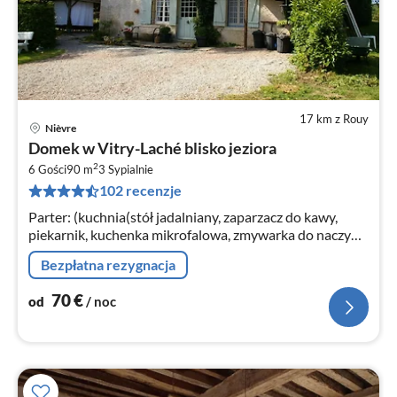
17 km z Rouy
Nièvre
Ce
Domek w Vitry-Laché blisko jeziora
od
2
7
6 Gości
90 m
3
Sypialnie
102 recenzje
za
no
Parter: (kuchnia(stół jadalniany, zaparzacz do kawy,
piekarnik, kuchenka mikrofalowa, zmywarka do naczyń,
lodówko-zamrażarka)
Bezpłatna rezygnacja
70
€
od
/ noc