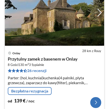
28 km z Rouy
Onlay
Ce
Przytulny zamek z basenem w Onlay
od
2
1
8 Gości
130 m
3
Sypialnie
26 recenzji
za
no
Parter: (hol, kuchnia(kuchenka(4 palniki, plyta
grzewcza), zaparzacz do kawy(filter), piekarnik,
kuchenka mikrofalowa, zmywarka do naczyń, lodówko-
Bezpłatna rezygnacja
zamrażarka)
139
€
od
/ noc