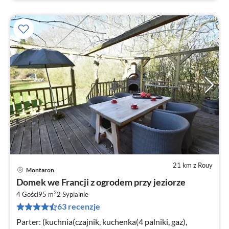
21 km z Rouy
Montaron
Ce
Domek we Francji z ogrodem przy jeziorze
od
2
4
4 Gości
95 m
2
Sypialnie
63 recenzje
za
no
Parter: (kuchnia(czajnik, kuchenka(4 palniki, gaz),