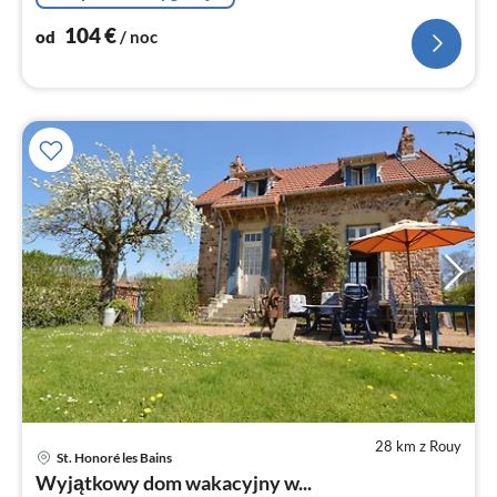
104
€
od
/ noc
28 km z Rouy
St. Honoré les Bains
Ce
Wyjątkowy dom wakacyjny w...
od