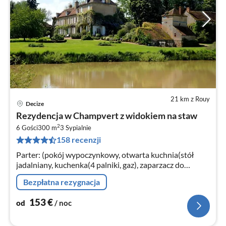
21 km z Rouy
Decize
Ce
Rezydencja w Champvert z widokiem na staw
od
2
1
6 Gości
300 m
3
Sypialnie
158 recenzji
za
no
Parter: (pokój wypoczynkowy, otwarta kuchnia(stół
jadalniany, kuchenka(4 palniki, gaz), zaparzacz do
kawy(filter)
Bezpłatna rezygnacja
153
€
od
/ noc