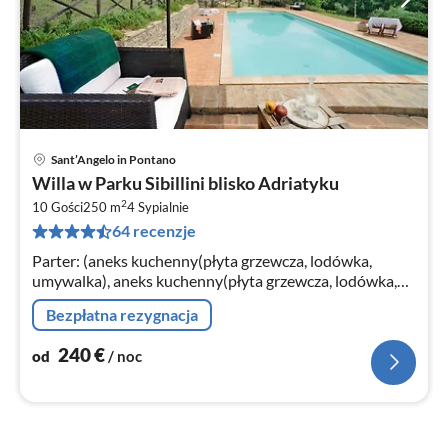
Sant’Angelo in Pontano
Ce
Willa w Parku Sibillini blisko Adriatyku
od
2
2
10 Gości
250 m
4
Sypialnie
64 recenzje
za
no
Parter: (aneks kuchenny(płyta grzewcza, lodówka,
umywalka), aneks kuchenny(płyta grzewcza, lodówka,
umywalka)
Bezpłatna rezygnacja
240
€
od
/ noc