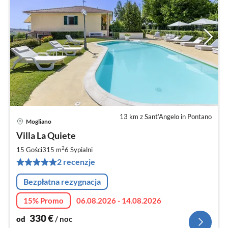
13 km z Sant’Angelo in Pontano
Mogliano
Ce
Villa La Quiete
od
3
2
15 Gości
315 m
6
Sypialni
za
2 recenzje
no
Bezpłatna rezygnacja
15% Promo
06.08.2026 - 14.08.2026
330
€
od
/ noc