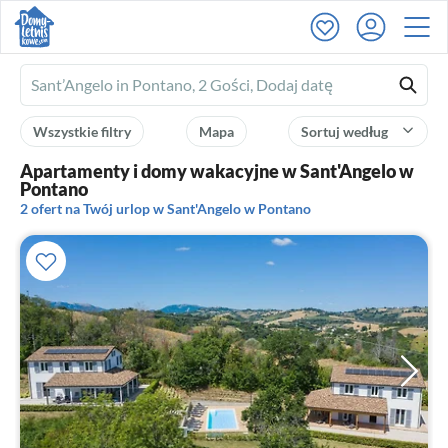
Ferienhausmiete
logo
Wszystkie filtry
Mapa
Sortuj według
Apartamenty i domy wakacyjne w Sant'Angelo w
Pontano
2 ofert na Twój urlop w Sant'Angelo w Pontano