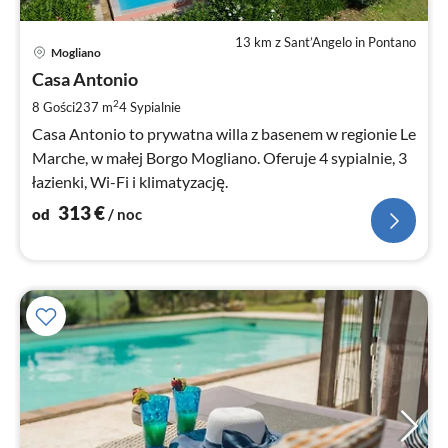
13 km z Sant’Angelo in Pontano
Ce
Mogliano
od
3
Casa Antonio
za
2
8 Gości
237 m
4
Sypialnie
no
Casa Antonio to prywatna willa z basenem w regionie Le
Marche, w małej Borgo Mogliano. Oferuje 4 sypialnie, 3
łazienki, Wi-Fi i klimatyzację.
313
€
od
/ noc