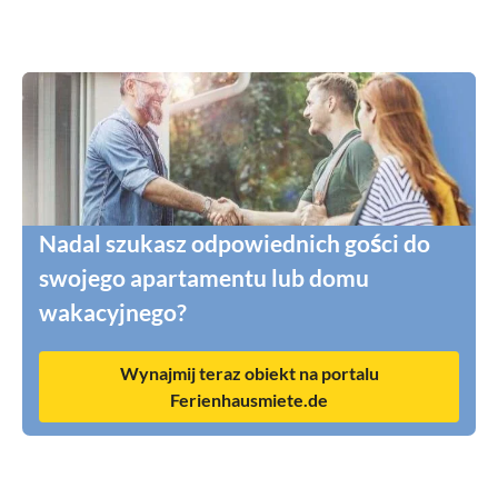
Nadal szukasz odpowiednich gości do
swojego apartamentu lub domu
wakacyjnego?
Wynajmij teraz obiekt na portalu
Ferienhausmiete.de