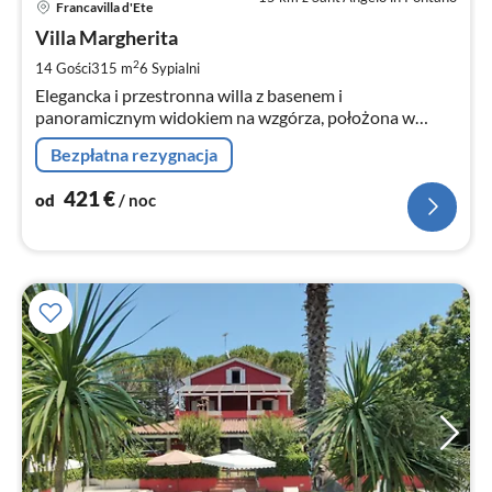
Francavilla d'Ete
od
4
Villa Margherita
za
2
14 Gości
315 m
6
Sypialni
no
Elegancka i przestronna willa z basenem i
panoramicznym widokiem na wzgórza, położona w
spokojnej okolicy, 30 minut od morza
Bezpłatna rezygnacja
421
€
od
/ noc