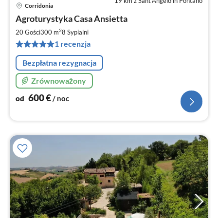
19 km z Sant’Angelo in Pontano
Corridonia
Ce
Agroturystyka Casa Ansietta
od
6
2
20 Gości
300 m
8
Sypialni
za
1 recenzja
no
Bezpłatna rezygnacja
Zrównoważony
600
€
od
/ noc