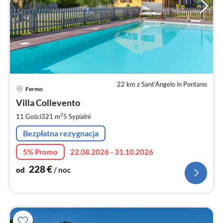
22 km z Sant’Angelo in Pontano
Ce
Fermo
od
2
Villa Collevento
za
2
11 Gości
321 m
5
Sypialni
no
Bezpłatna rezygnacja
5% Promo
22.08.2026 - 31.10.2026
228
€
od
/ noc