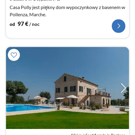
no
Casa Polly jest piękny dom wypoczynkowy z basenem w
Pollenza, Marche.
97
€
od
/ noc