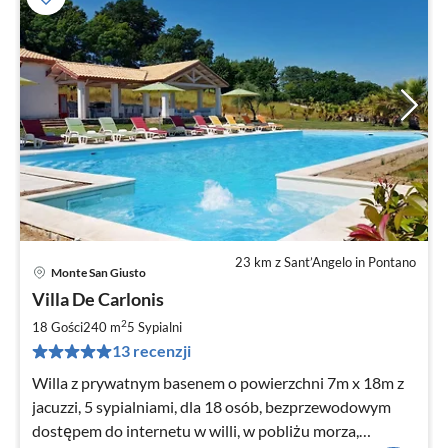
23 km z Sant’Angelo in Pontano
Monte San Giusto
Ce
Villa De Carlonis
od
4
2
18 Gości
240 m
5
Sypialni
za
13 recenzji
no
Willa z prywatnym basenem o powierzchni 7m x 18m z
jacuzzi, 5 sypialniami, dla 18 osób, bezprzewodowym
dostępem do internetu w willi, w pobliżu morza,