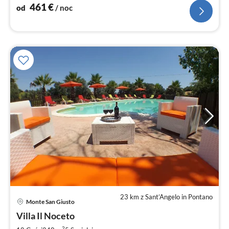
panoramiczną i spokojną lokal
461
€
od
/ noc
23 km z Sant’Angelo in Pontano
Monte San Giusto
Ce
Villa Il Noceto
od
2