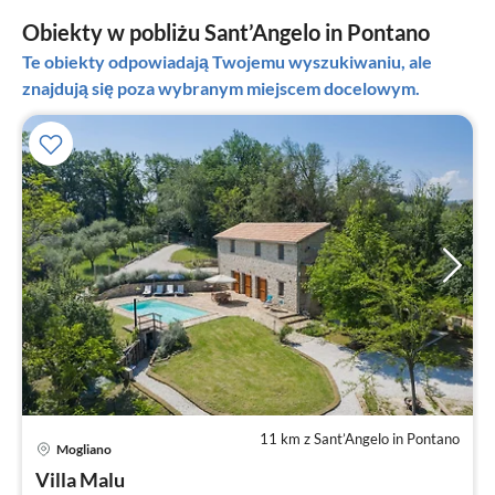
Obiekty w pobliżu Sant’Angelo in Pontano
Te obiekty odpowiadają Twojemu wyszukiwaniu, ale
znajdują się poza wybranym miejscem docelowym.
11 km z Sant’Angelo in Pontano
Ce
Mogliano
od
1
Villa Malu