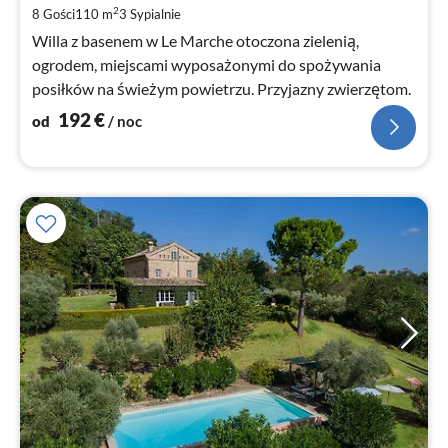
za
2
8 Gości
110 m
3
Sypialnie
no
Willa z basenem w Le Marche otoczona zielenią,
ogrodem, miejscami wyposażonymi do spożywania
posiłków na świeżym powietrzu. Przyjazny zwierzętom.
192
€
od
/ noc