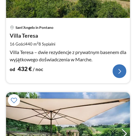
Ce
Sant’Angelo in Pontano
od
4
Villa Teresa
za
2
16 Gości
440 m
8
Sypialni
no
Villa Teresa – dwie rezydencje z prywatnym basenem dla
wyjątkowego doświadczenia w Marche.
432
€
od
/ noc