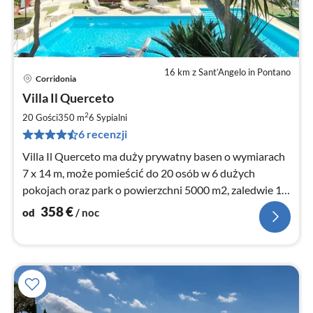
16 km z Sant’Angelo in Pontano
Corridonia
Ce
Villa Il Querceto
od
3
2
20 Gości
350 m
6
Sypialni
za
6 recenzji
no
Villa Il Querceto ma duży prywatny basen o wymiarach
7 x 14 m, może pomieścić do 20 osób w 6 dużych
pokojach oraz park o powierzchni 5000 m2, zaledwie 18
km od morza
358
€
od
/ noc