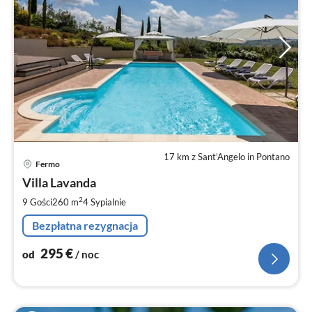
17 km z Sant’Angelo in Pontano
Ce
Fermo
od
2
Villa Lavanda
za
2
9 Gości
260 m
4
Sypialnie
no
Bezpłatna rezygnacja
295
€
od
/ noc