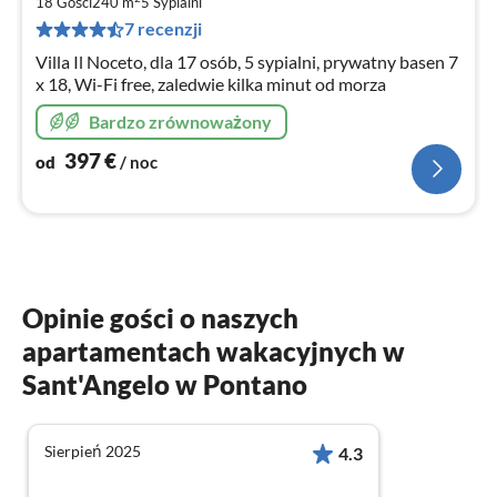
3
18 Gości
240 m
5
Sypialni
za
7 recenzji
no
Villa Il Noceto, dla 17 osób, 5 sypialni, prywatny basen 7
x 18, Wi-Fi free, zaledwie kilka minut od morza
Bardzo zrównoważony
397
€
od
/ noc
Opinie gości o naszych
apartamentach wakacyjnych w
Sant'Angelo w Pontano
Sierpień 2025
4.3