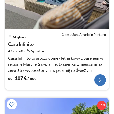
13 km z Sant’Angelo in Pontano
Ce
Mogliano
od
1
Casa Infinito
za
2
4 Gości
60 m
2
Sypialnie
no
Casa Infinito to uroczy domek letniskowy z basenem w
regionie Marche, 2 sypialnie, 1 łazienka, z miejscami na
zewnątrz wyposażonymi w jadalnię na świeżym
powietrzu i małą werandę.
107
€
od
/ noc
15%