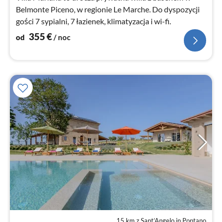
Belmonte Piceno, w regionie Le Marche. Do dyspozycji
gości 7 sypialni, 7 łazienek, klimatyzacja i wi-fi.
355
€
od
/ noc
15 km z Sant’Angelo in Pontano
Ce