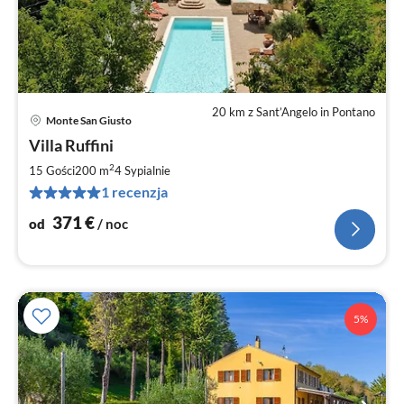
20 km z Sant’Angelo in Pontano
Monte San Giusto
Ce
Villa Ruffini
od
3
2
15 Gości
200 m
4
Sypialnie
za
1 recenzja
no
371
€
od
/ noc
5%