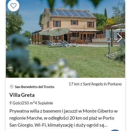
17 km z Sant’Angelo in Pontano
Ce
San Benedetto del Tronto
od
2
Villa Greta
za
2
9 Gości
250 m
4
Sypialnie
no
Prywatna willa z basenem i jacuzzi w Monte Giberto w
regionie Marche, w odległości 20 km od plaż w Porto
San Giorgio. Wi-Fi, klimatyzację i duży ogród są