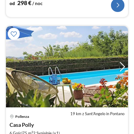
dostępne.
298
€
od
/ noc
19 km z Sant’Angelo in Pontano
Ce
Pollenza
od
9
Casa Polly
za
2
6 Gości
75 m
2
Sypialnie (+1)