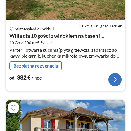
11 km z Savignac-Lédrier
Ce
Saint-Médard-d'Excideuil
od
Willa dla 10 gości z widokiem na basen i...
3
2
10 Gości
200 m
5
Sypialni
za
Parter: (otwarta kuchnia(płyta grzewcza, zaparzacz do
no
kawy, piekarnik, kuchenka mikrofalowa, zmywarka do
naczyń, lodówko-zamrażarka, , )
Bezpłatna rezygnacja
382
€
od
/ noc