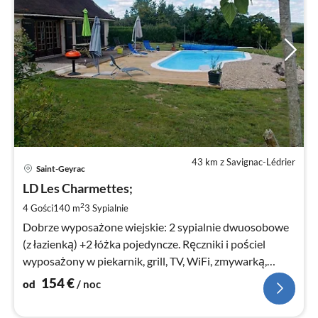
43 km z Savignac-Lédrier
Ce
Saint-Geyrac
od
1
LD Les Charmettes;
za
2
4 Gości
140 m
3
Sypialnie
no
Dobrze wyposażone wiejskie: 2 sypialnie dwuosobowe
(z łazienką) +2 łóżka pojedyncze. Ręczniki i pościel
wyposażony w piekarnik, grill, TV, WiFi, zmywarką,
lodówką. Taras.
154
€
od
/ noc