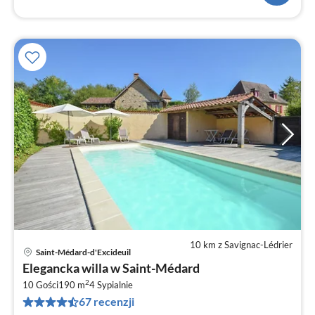
10 km z Savignac-Lédrier
Saint-Médard-d'Excideuil
Ce
Elegancka willa w Saint-Médard
od
2
2
10 Gości
190 m
4
Sypialnie
67 recenzji
za