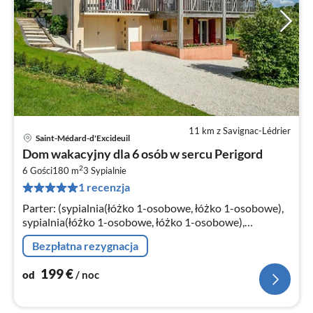
11 km z Savignac-Lédrier
Saint-Médard-d'Excideuil
Ce
Dom wakacyjny dla 6 osób w sercu Perigord
od
2
1
6 Gości
180 m
3
Sypialnie
1 recenzja
za
no
Parter: (sypialnia(łóżko 1-osobowe, łóżko 1-osobowe),
sypialnia(łóżko 1-osobowe, łóżko 1-osobowe),
łazienka(prysznic, umywalka, toaleta))
Bezpłatna rezygnacja
199
€
od
/ noc