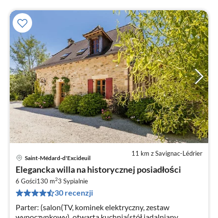
11 km z Savignac-Lédrier
Saint-Médard-d'Excideuil
Ce
Elegancka willa na historycznej posiadłości
od
2
2
6 Gości
130 m
3
Sypialnie
30 recenzji
za
no
Parter: (salon(TV, kominek elektryczny, zestaw
wypoczynkowy), otwarta kuchnia(stół jadalniany,