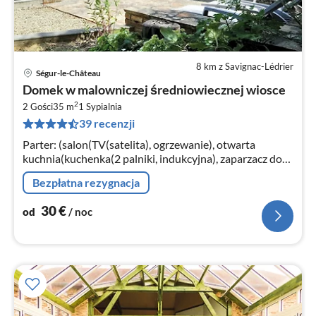
8 km z Savignac-Lédrier
Ségur-le-Château
Ce
Domek w malowniczej średniowiecznej wiosce
od
2
3
2 Gości
35 m
1
Sypialnia
39 recenzji
za
no
Parter: (salon(TV(satelita), ogrzewanie), otwarta
kuchnia(kuchenka(2 palniki, indukcyjna), zaparzacz do
kawy(filter), piekarnik, lodówko-zamrażarka)
Bezpłatna rezygnacja
30
€
od
/ noc