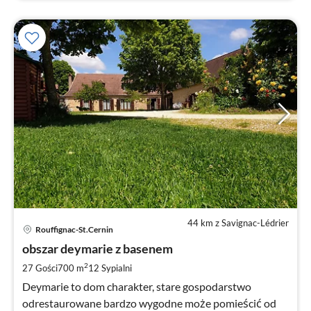
44 km z Savignac-Lédrier
Ce
Rouffignac-St.Cernin
od
4
obszar deymarie z basenem
za
2
27 Gości
700 m
12
Sypialni
no
Deymarie to dom charakter, stare gospodarstwo
odrestaurowane bardzo wygodne może pomieścić od