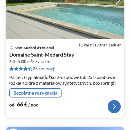
11 km z Savignac-Lédrier
Saint-Médard-d'Excideuil
Ce
Domaine Saint-Médard Stay
od
2
6
6 Gości
30 m
3
Sypialnie
25 recenzji
za
no
Parter: (sypialnia(łóżko 2-osobowe lub 2x1-osobowe
łóżka(Koldra z materialow syntetycznych, boxspring))
Bezpłatna rezygnacja
66
€
od
/ noc