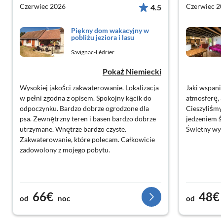
Czerwiec 2026
Czerwiec 
4.5
Piękny dom wakacyjny w
pobliżu jeziora i lasu
Savignac-Lédrier
Pokaż Niemiecki
Wysokiej jakości zakwaterowanie. Lokalizacja
Jaki wspan
w pełni zgodna z opisem. Spokojny kącik do
atmosferę, 
odpoczynku. Bardzo dobrze ogrodzone dla
Cieszyliśm
psa. Zewnętrzny teren i basen bardzo dobrze
jedzeniem ś
utrzymane. Wnętrze bardzo czyste.
Świetny wy
Zakwaterowanie, które polecam. Całkowicie
zadowolony z mojego pobytu.
66€
48€
od
noc
od