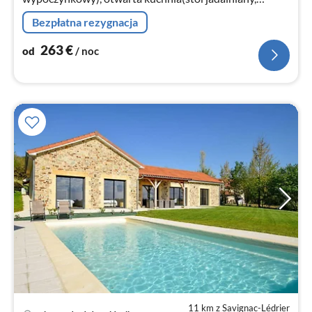
czajnik, kuchenka, zaparzacz do kawy, kuchenka
Bezpłatna rezygnacja
mikrofalowa kombinowana, zmywarka do n...
263
€
od
/ noc
11 km z Savignac-Lédrier