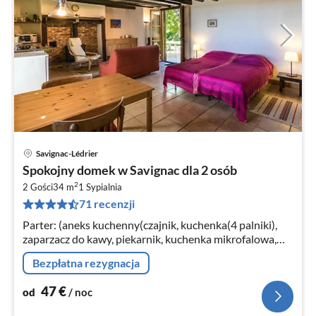
Savignac-Lédrier
Ce
Spokojny domek w Savignac dla 2 osób
od
2
4
2 Gości
34 m
1
Sypialnia
71 recenzji
za
no
Parter: (aneks kuchenny(czajnik, kuchenka(4 palniki),
zaparzacz do kawy, piekarnik, kuchenka mikrofalowa,
lodówko-zamrażarka)
Bezpłatna rezygnacja
47
€
od
/ noc