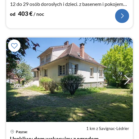
12 do 29 osób dorosłych i dzieci. z basenem i pokojem
gier
403
€
od
/ noc
1 km z Savignac-Lédrier
Payzac
Ce
Urokliwy dom wakacyjny z ogrodem