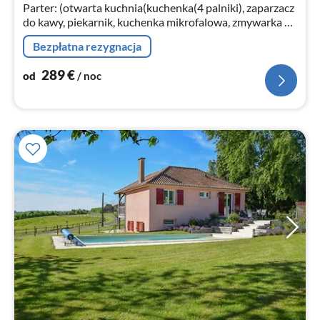
no
Parter: (otwarta kuchnia(kuchenka(4 palniki), zaparzacz
do kawy, piekarnik, kuchenka mikrofalowa, zmywarka do
naczyń, lodówko-zamrażarka)
Bezpłatna rezygnacja
289
€
od
/ noc