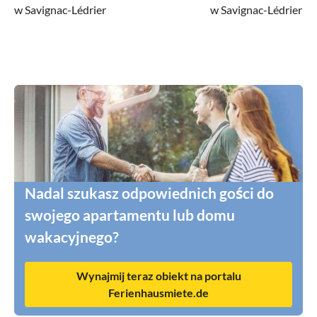
w Savignac-Lédrier
w Savignac-Lédrier
Nadal szukasz odpowiednich gości do
swojego apartamentu lub domu
wakacyjnego?
Wynajmij teraz obiekt na portalu
Ferienhausmiete.de