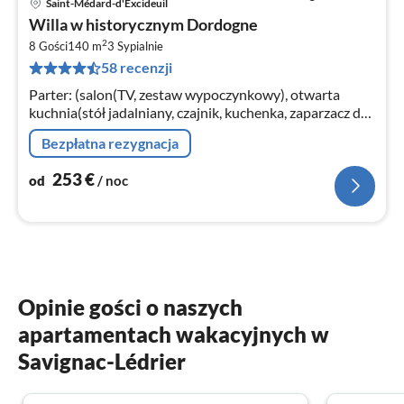
Saint-Médard-d'Excideuil
Ce
Willa w historycznym Dordogne
od
2
2
8 Gości
140 m
3
Sypialnie
58 recenzji
za
no
Parter: (salon(TV, zestaw wypoczynkowy), otwarta
kuchnia(stół jadalniany, czajnik, kuchenka, zaparzacz do
kawy, kuchenka mikrofalowa kombinowana, zmywarka
Bezpłatna rezygnacja
do naczyń, lodówko-zamraż...
253
€
od
/ noc
Opinie gości o naszych
apartamentach wakacyjnych w
Savignac-Lédrier