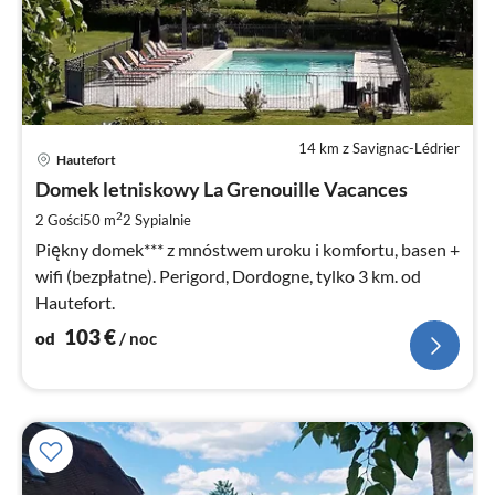
14 km z Savignac-Lédrier
Ce
Hautefort
od
1
Domek letniskowy La Grenouille Vacances
za
2
2 Gości
50 m
2
Sypialnie
no
Piękny domek*** z mnóstwem uroku i komfortu, basen +
wifi (bezpłatne). Perigord, Dordogne, tylko 3 km. od
Hautefort.
103
€
od
/ noc