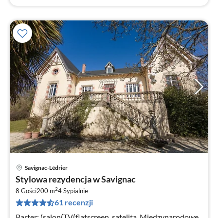
Savignac-Lédrier
Ce
Stylowa rezydencja w Savignac
od
2
1
8 Gości
200 m
4
Sypialnie
61 recenzji
za
no
Parter: (salon(TV(flatscreen, satelita, Miedzynarodowe