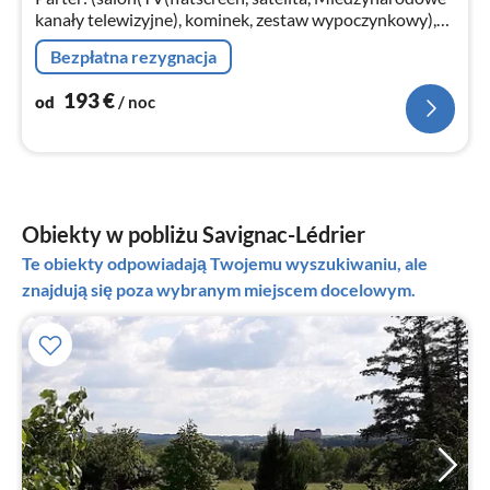
kanały telewizyjne), kominek, zestaw wypoczynkowy),
jadalnia(stół jadalniany), kuchnia(stół jadalniany(8
Bezpłatna rezygnacja
osoby), piec(drewno)
193
€
od
/ noc
Obiekty w pobliżu Savignac-Lédrier
Te obiekty odpowiadają Twojemu wyszukiwaniu, ale
znajdują się poza wybranym miejscem docelowym.