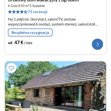
od
2
4
6 Gości
150 m
3
Sypialnie
71 recenzji
za
no
Na 1 piętrze: (korytarz, salon(TV, zestaw
wypoczynkowy(6 osoby), system stereo), salon(stół
jadalniany(4 osoby), zestaw wypoczynkowy(2 osoby))
Bezpłatna rezygnacja
47
€
od
/ noc