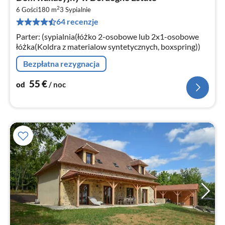
od
2
5
6 Gości
180 m
3
Sypialnie
64 recenzje
za
no
Parter: (sypialnia(łóżko 2-osobowe lub 2x1-osobowe
łóżka(Koldra z materialow syntetycznych, boxspring))
Bezpłatna rezygnacja
55
€
od
/ noc