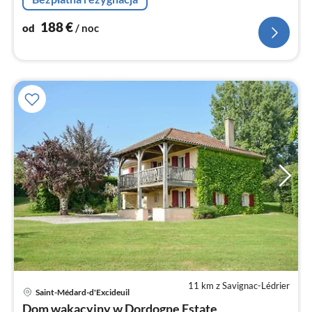
188
€
od
/ noc
11 km z Savignac-Lédrier
Saint-Médard-d'Excideuil
Ce
Dom wakacyjny w Dordogne Estate