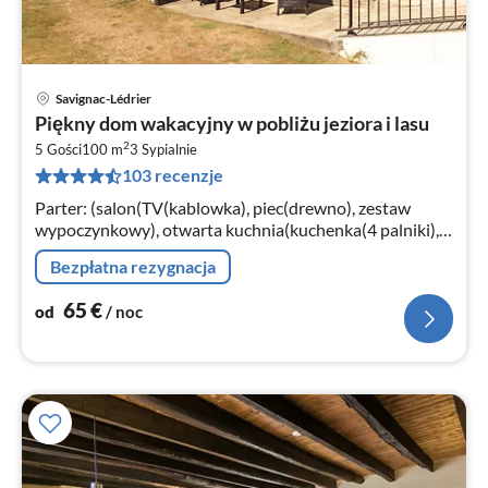
Savignac-Lédrier
Ce
Piękny dom wakacyjny w pobliżu jeziora i lasu
od
2
6
5 Gości
100 m
3
Sypialnie
103 recenzje
za
no
Parter: (salon(TV(kablowka), piec(drewno), zestaw
wypoczynkowy), otwarta kuchnia(kuchenka(4 palniki),
piekarnik, kuchenka mikrofalowa, zmywarka do naczyń,
Bezpłatna rezygnacja
lodówko-zamrażarka)
65
€
od
/ noc