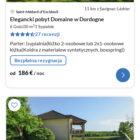
11 km z Savignac-Lédrier
Saint-Médard-d'Excideuil
Ce
Elegancki pobyt Domaine w Dordogne
od
2
1
6 Gości
30 m
3
Sypialnie
27 recenzji
za
no
Parter: (sypialnia(łóżko 2-osobowe lub 2x1-osobowe
łóżka(Koldra z materialow syntetycznych, boxspring))
Bezpłatna rezygnacja
186
€
od
/ noc