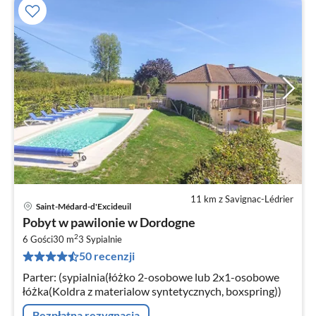
11 km z Savignac-Lédrier
Saint-Médard-d'Excideuil
Ce
Pobyt w pawilonie w Dordogne
od
2
1
6 Gości
30 m
3
Sypialnie
50 recenzji
za
no
Parter: (sypialnia(łóżko 2-osobowe lub 2x1-osobowe
łóżka(Koldra z materialow syntetycznych, boxspring))
Bezpłatna rezygnacja