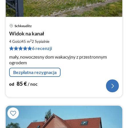
Schkeuditz
Ce
Widok na kanał
od
8
2
4 Gości
45 m
2
Sypialnie
za
6 recenzji
no
mały, nowoczesny dom wakacyjny z przestronnym
ogrodem
Bezpłatna rezygnacja
85
€
od
/ noc