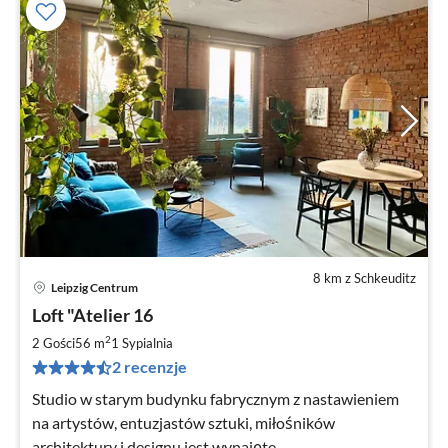
8 km z Schkeuditz
Leipzig Centrum
Ce
Loft "Atelier 16
od
1
2
2 Gości
56 m
1
Sypialnia
za
2 recenzje
no
Studio w starym budynku fabrycznym z nastawieniem
na artystów, entuzjastów sztuki, miłośników
architektury i designu jest wynajęte