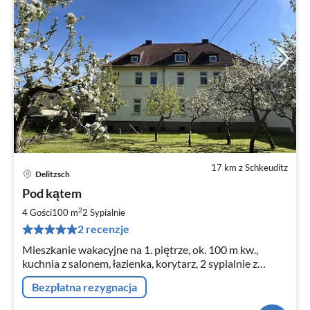
17 km z Schkeuditz
Delitzsch
Ce
Pod kątem
od
8
2
4 Gości
100 m
2
Sypialnie
za
2 recenzje
no
Mieszkanie wakacyjne na 1. piętrze, ok. 100 m kw.,
kuchnia z salonem, łazienka, korytarz, 2 sypialnie z
miejscem dla 4 osób, możliwość dostawki, taras na
Bezpłatna rezygnacja
dziedzińcu z meblami ogrodowymi.