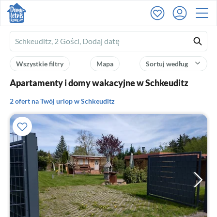
Ferienhausmiete
logo
Wszystkie filtry
Mapa
Sortuj według
Apartamenty i domy wakacyjne w Schkeuditz
2 ofert na Twój urlop w Schkeuditz