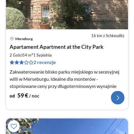
16 km z Schkeuditz
Merseburg
Ce
Apartament Apartment at the City Park
od
5
2
2 Gości
54 m
1
Sypialnia
za
2 recenzje
no
Zakwaterowanie blisko parku miejskiego w secesyjnej
willi w Merseburgu. Idealne dla monterów -
stopniowane ceny przy długoterminowym wynajmie
59
€
od
/ noc