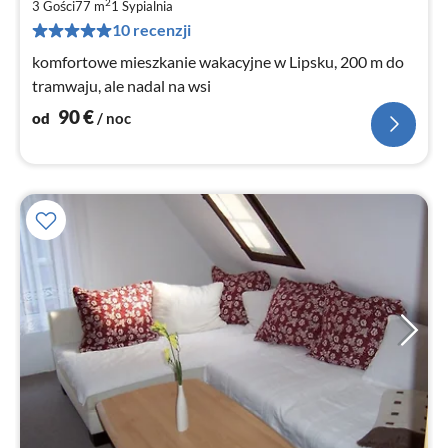
9
2
3 Gości
77 m
1
Sypialnia
za
10 recenzji
no
komfortowe mieszkanie wakacyjne w Lipsku, 200 m do
tramwaju, ale nadal na wsi
90
€
od
/ noc