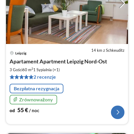
14 km z Schkeuditz
Leipzig
Ce
Apartament Apartment Leipzig Nord-Ost
od
5
2
3 Gości
60 m
1
Sypialnia (+1)
za
2 recenzje
no
Bezpłatna rezygnacja
Zrównoważony
55
€
od
/ noc