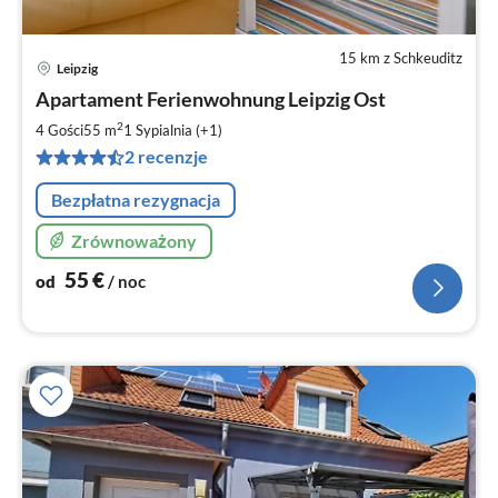
15 km z Schkeuditz
Leipzig
Ce
Apartament Ferienwohnung Leipzig Ost
od
5
2
4 Gości
55 m
1
Sypialnia (+1)
za
2 recenzje
no
Bezpłatna rezygnacja
Zrównoważony
55
€
od
/ noc