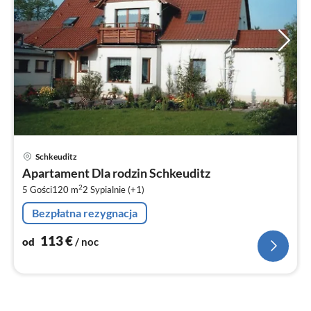
Ce
Schkeuditz
od
Apartament Dla rodzin Schkeuditz
1
2
5 Gości
120 m
2
Sypialnie (+1)
za
no
Bezpłatna rezygnacja
113
€
od
/ noc