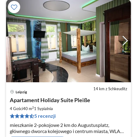
14 km z Schkeuditz
Leipzig
Ce
Apartament Holiday Suite Pleiße
od
7
2
4 Gości
40 m
1
Sypialnia
za
5 recenzji
no
mieszkanie 2-pokojowe 2 km do Augustusplatz,
głównego dworca kolejowego i centrum miasta, WLAN