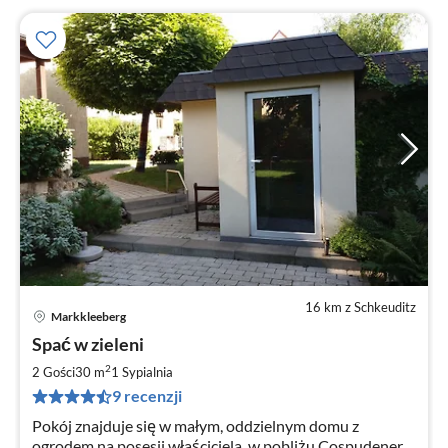
16 km z Schkeuditz
Markkleeberg
Ce
Spać w zieleni
od
6
2
2 Gości
30 m
1
Sypialnia
za
9 recenzji
no
Pokój znajduje się w małym, oddzielnym domu z
ogrodem na posesji właściciela, w pobliżu Cospudener