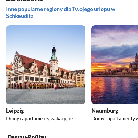
Inne popularne regiony dla Twojego urlopu w
Schkeuditz
Leipzig
Naumburg
Domy i apartamenty wakacyjne –
Domy i apartamenty 
Dessau-Roßlau