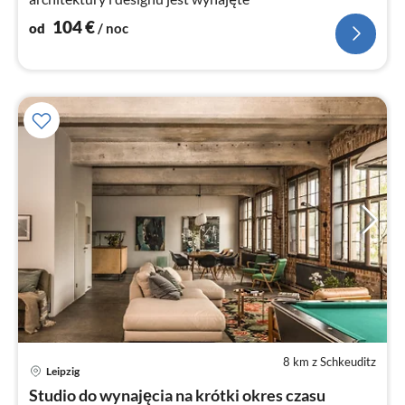
104
€
od
/ noc
8 km z Schkeuditz
Ce
Leipzig
od
1
Studio do wynajęcia na krótki okres czasu