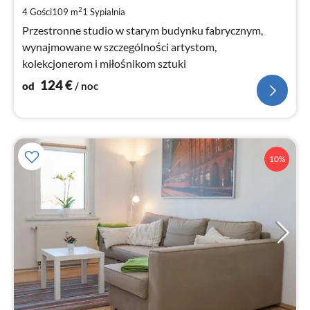
za
2
4 Gości
109 m
1
Sypialnia
no
Przestronne studio w starym budynku fabrycznym,
wynajmowane w szczególności artystom,
kolekcjonerom i miłośnikom sztuki
124
€
od
/ noc
10%