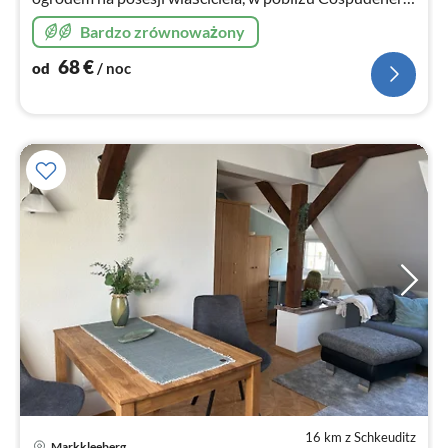
See i ok. 10 minut od centrum Lipska.
Bardzo zrównoważony
68
€
od
/ noc
16 km z Schkeuditz
Markkleeberg