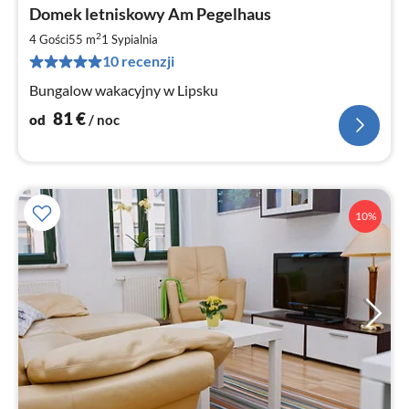
Ce
Domek letniskowy Am Pegelhaus
od
8
2
4 Gości
55 m
1
Sypialnia
za
10 recenzji
no
Bungalow wakacyjny w Lipsku
81
€
od
/ noc
10%