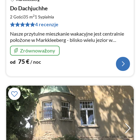
Ce
Do Dachjuchhe
od
7
2
2 Gości
35 m
1
Sypialnia
za
4 recenzje
no
Nasze przytulne mieszkanie wakacyjne jest centralnie
położone w Markkleeberg - blisko wielu jezior w
Neuseenland - 15 minut S-Bahn do miasta Lipska.
Zrównoważony
75
€
od
/ noc