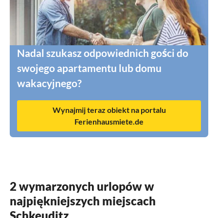
Nadal szukasz odpowiednich gości do
swojego apartamentu lub domu
wakacyjnego?
Wynajmij teraz obiekt na portalu
Ferienhausmiete.de
2 wymarzonych urlopów w
najpiękniejszych miejscach
Schkeuditz