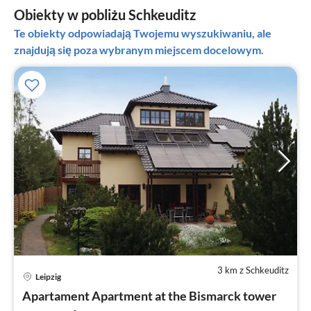
Obiekty w pobliżu Schkeuditz
Te obiekty odpowiadają Twojemu wyszukiwaniu, ale
znajdują się poza wybranym miejscem docelowym.
3 km z Schkeuditz
Leipzig
Ce
Apartament Apartment at the Bismarck tower
od