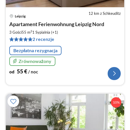
12 km z Schkeuditz
Leipzig
Ce
Apartament Ferienwohnung Leipzig Nord
od
5
2
3 Gości
55 m
1
Sypialnia (+1)
za
2 recenzje
no
Bezpłatna rezygnacja
Zrównoważony
55
€
od
/ noc
10%