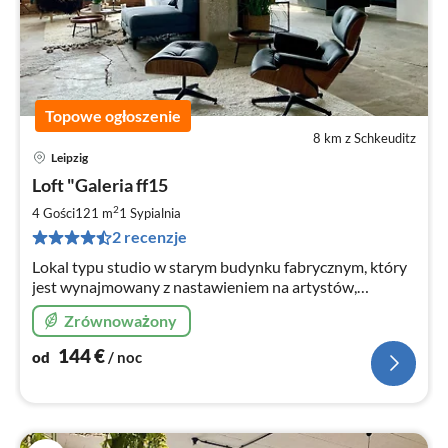
Topowe ogłoszenie
8 km z Schkeuditz
Leipzig
Ce
Loft "Galeria ff15
od
1
2
4 Gości
121 m
1
Sypialnia
za
2 recenzje
no
Lokal typu studio w starym budynku fabrycznym, który
jest wynajmowany z nastawieniem na artystów,
entuzjastów sztuki, ludzi kultury oraz miłośników
Zrównoważony
architektury & designu
144
€
od
/ noc