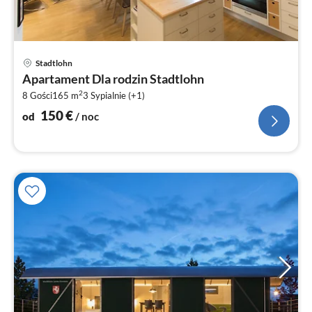
Ce
Stadtlohn
od
Apartament Dla rodzin Stadtlohn
1
2
8 Gości
165 m
3
Sypialnie (+1)
za
no
150
€
od
/ noc