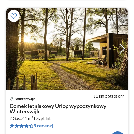
11 km z Stadtlohn
Winterswijk
Ce
Domek letniskowy Urlop wypoczynkowy
od
Winterswijk
7
2
2 Gości
41 m
1
Sypialnia
za
9 recenzji
no