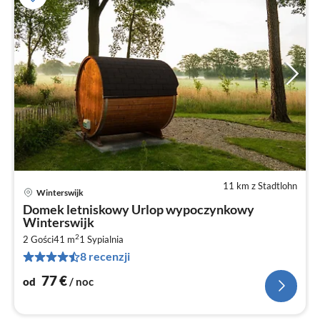
11 km z Stadtlohn
Winterswijk
Ce
Domek letniskowy Urlop wypoczynkowy
od
Winterswijk
7
2
2 Gości
41 m
1
Sypialnia
za
8 recenzji
no
77
€
od
/ noc