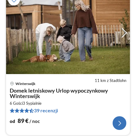
11 km z Stadtlohn
Winterswijk
Ce
Domek letniskowy Urlop wypoczynkowy
od
Winterswijk
9
6 Gości
3
Sypialnie
za
39 recenzji
no
89
€
od
/ noc