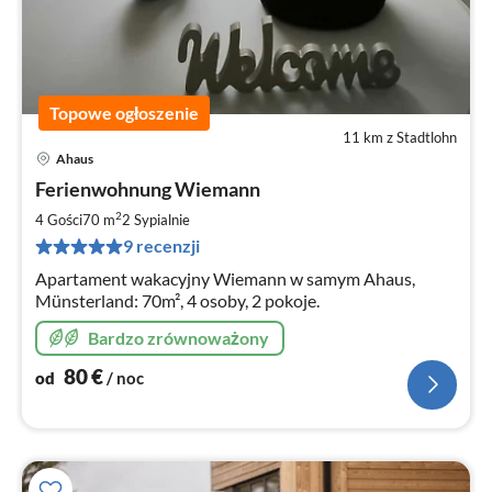
Topowe ogłoszenie
11 km z Stadtlohn
Ahaus
Ce
Ferienwohnung Wiemann
od
8
2
4 Gości
70 m
2
Sypialnie
za
9 recenzji
no
Apartament wakacyjny Wiemann w samym Ahaus,
Münsterland: 70m², 4 osoby, 2 pokoje.
Bardzo zrównoważony
80
€
od
/ noc