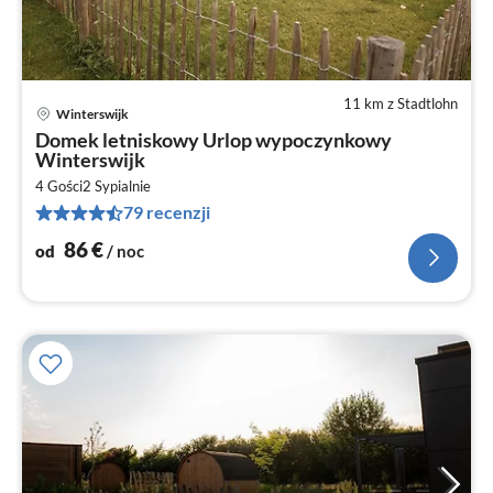
11 km z Stadtlohn
Winterswijk
Ce
Domek letniskowy Urlop wypoczynkowy
od
Winterswijk
8
4 Gości
2
Sypialnie
za
79 recenzji
no
86
€
od
/ noc