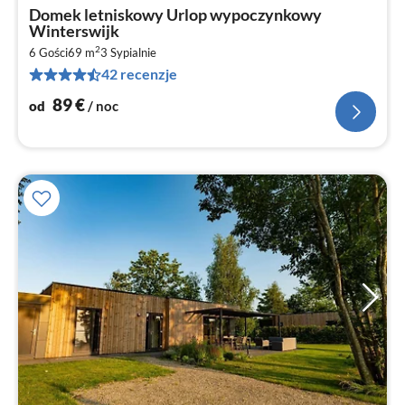
Ce
Domek letniskowy Urlop wypoczynkowy
od
Winterswijk
9
2
6 Gości
69 m
3
Sypialnie
za
42 recenzje
no
89
€
od
/ noc