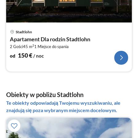
Ce
Stadtlohn
od
Apartament Dla rodzin Stadtlohn
1
2
2 Gości
45 m
1
Miejsce do spania
za
no
150
€
od
/ noc
Obiekty w pobliżu Stadtlohn
Te obiekty odpowiadają Twojemu wyszukiwaniu, ale
znajdują się poza wybranym miejscem docelowym.