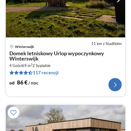
11 km z Stadtlohn
Winterswijk
Ce
Domek letniskowy Urlop wypoczynkowy
od
Winterswijk
8
2
4 Gości
69 m
2
Sypialnie
za
117 recenzji
no
86
€
od
/ noc