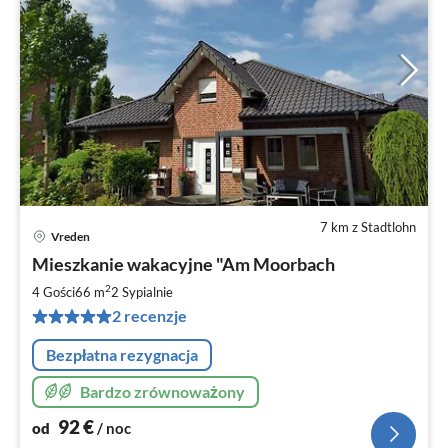
7 km z Stadtlohn
Vreden
Ce
Mieszkanie wakacyjne "Am Moorbach
od
9
2
4 Gości
66 m
2
Sypialnie
za
2 recenzje
no
Bezpłatna rezygnacja
Bardzo zrównoważony
92
€
od
/ noc