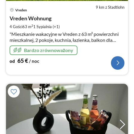
9 km z Stadtlohn
Ce
Vreden
od
6
Vreden Wohnung
za
2
4 Gości
63 m
1
Sypialnia (+1)
no
"Mieszkanie wakacyjne w Vreden z 63 m² powierzchni
mieszkalnej, 2 pokoje, kuchnia, łazienka, balkon dla
maks. 4 osób." na 1 piętrze.
Bardzo zrównoważony
65
€
od
/ noc