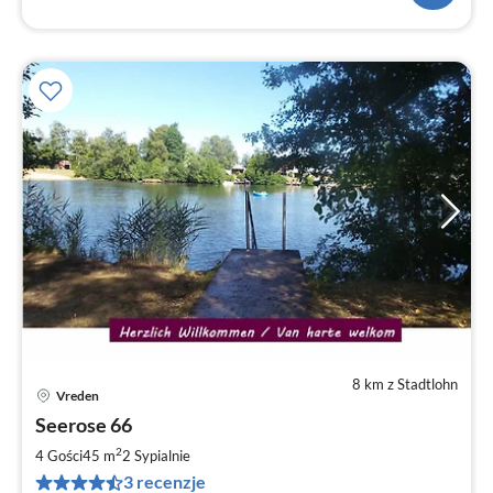
8 km z Stadtlohn
Vreden
Ce
Seerose 66
od
9
2
4 Gości
45 m
2
Sypialnie
za
3 recenzje