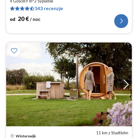
4 Gości
69 m
2
Sypialnie
za
343 recenzje
no
20
€
od
/ noc
11 km z Stadtlohn
Winterswijk