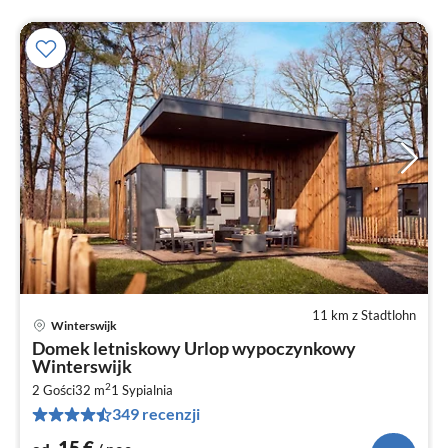
11 km z Stadtlohn
Winterswijk
Ce
Domek letniskowy Urlop wypoczynkowy
od
Winterswijk
1
2
2 Gości
32 m
1
Sypialnia
za
349 recenzji
no
15
€