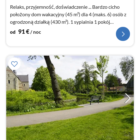
no
Relaks, przyjemność, doświadczenie ... Bardzo cicho
położony dom wakacyjny (45 m²) dla 4 (maks. 6) osób z
ogrodzoną działką (430 m²). 1 sypialnia 1 pokój
gościnny z łóżkiem piętrowym
91
€
od
/ noc