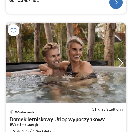
od
/ noc
11 km z Stadtlohn
Winterswijk
Ce
Domek letniskowy Urlop wypoczynkowy
od
Winterswijk
7
2
2 Gości
32 m
1
Sypialnia