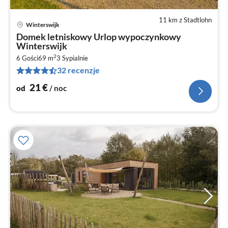
11 km z Stadtlohn
Winterswijk
Ce
Domek letniskowy Urlop wypoczynkowy
od
Winterswijk
2
2
6 Gości
69 m
3
Sypialnie
za
32 recenzje
no
21
€
od
/ noc