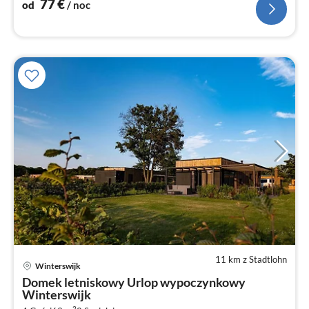
77
€
od
/ noc
11 km z Stadtlohn
Winterswijk
Ce
Domek letniskowy Urlop wypoczynkowy
od
Winterswijk
2
2