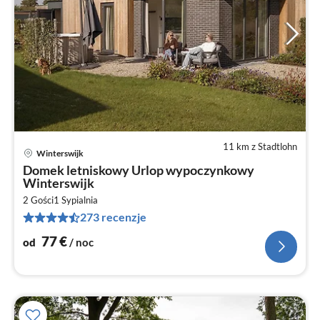
11 km z Stadtlohn
Winterswijk
Ce
Domek letniskowy Urlop wypoczynkowy
od
Winterswijk
7
2 Gości
1
Sypialnia
za
273 recenzje
no
77
€
od
/ noc