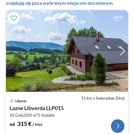
znajdują się poza wybranym miejscem docelowym.
11 km z Swieradow Zdroj
Ce
Liberec
od
Lazne Libverda LLP015
3
2
10 Gości
200 m
5
Sypialni
za
no
315
€
od
/ noc