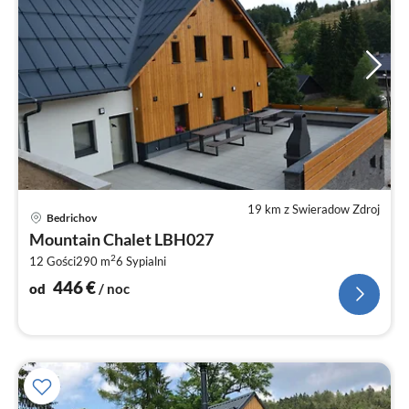
19 km z Swieradow Zdroj
Ce
Bedrichov
od
Mountain Chalet LBH027
4
2
12 Gości
290 m
6
Sypialni
za
no
446
€
od
/ noc