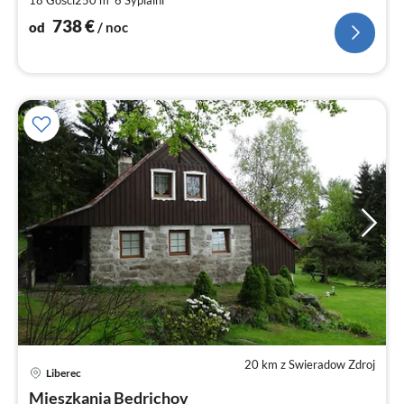
za
no
738
€
od
/ noc
20 km z Swieradow Zdroj
Ce
Liberec
od
1
Mieszkania Bedrichov