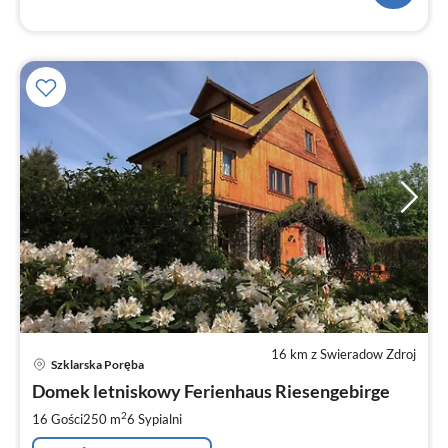
16 km z Swieradow Zdroj
Ce
Szklarska Poręba
od
2
Domek letniskowy Ferienhaus Riesengebirge
za
2
16 Gości
250 m
6
Sypialni
no