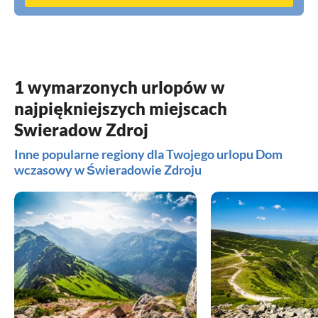
1 wymarzonych urlopów w
najpiękniejszych miejscach
Swieradow Zdroj
Inne popularne regiony dla Twojego urlopu Dom
wczasowy w Świeradowie Zdroju