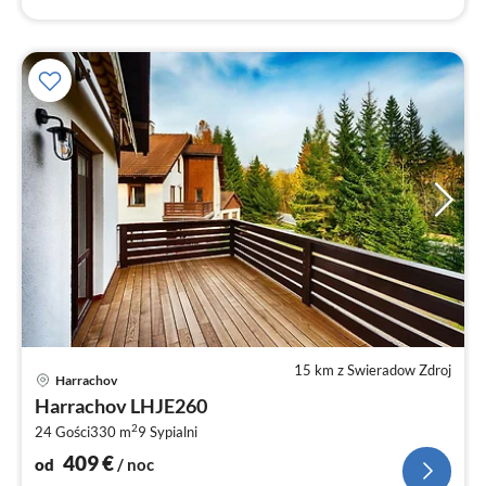
15 km z Swieradow Zdroj
Ce
Harrachov
od
Harrachov LHJE260
4
2
24 Gości
330 m
9
Sypialni
za
no
409
€
od
/ noc