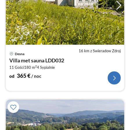
16 km z Swieradow Zdroj
Ce
Desna
od
Villa met sauna LDD032
3
2
11 Gości
180 m
4
Sypialnie
za
no
365
€
od
/ noc