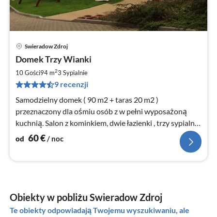
Swieradow Zdroj
Ce
Domek Trzy Wianki
od
6
2
10 Gości
94 m
3
Sypialnie
za
9 recenzji
no
Samodzielny domek ( 90 m2 + taras 20 m2 )
przeznaczony dla ośmiu osób z w pełni wyposażoną
kuchnią. Salon z kominkiem, dwie łazienki , trzy sypialnie
przedpokój i sauna.
60
€
od
/ noc
Obiekty w pobliżu Swieradow Zdroj
Te obiekty odpowiadają Twojemu wyszukiwaniu, ale