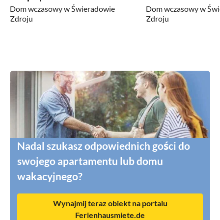
Dom wczasowy w Świeradowie
Dom wczasowy w Świ
Zdroju
Zdroju
Nadal szukasz odpowiednich gości do
swojego apartamentu lub domu
wakacyjnego?
Wynajmij teraz obiekt na portalu
Ferienhausmiete.de