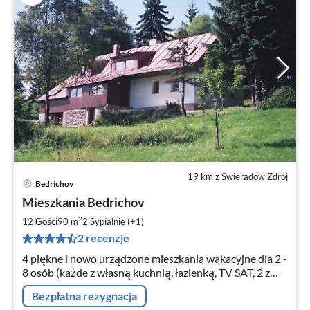
19 km z Swieradow Zdroj
Bedrichov
Ce
Mieszkania Bedrichov
od
1
2
12 Gości
90 m
2
Sypialnie (+1)
za
2 recenzje
no
4 piękne i nowo urządzone mieszkania wakacyjne dla 2 -
8 osób (każde z własną kuchnią, łazienką, TV SAT, 2 z
nich także z oddzielnymi sypialniami). WLAN. Ogród,
Bezpłatna rezygnacja
grill.