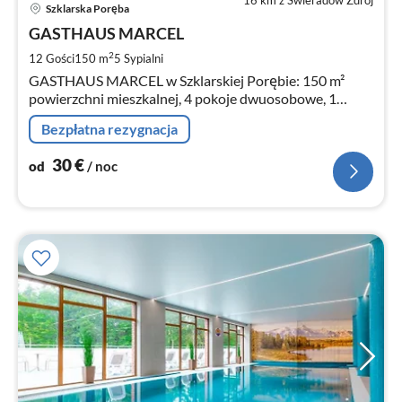
Ce
Szklarska Poręba
od
3
GASTHAUS MARCEL
za
2
12 Gości
150 m
5
Sypialni
no
GASTHAUS MARCEL w Szklarskiej Porębie: 150 m²
powierzchni mieszkalnej, 4 pokoje dwuosobowe, 1
apartament, miejsce dla maksymalnie 12 gości.
Bezpłatna rezygnacja
30
€
od
/ noc