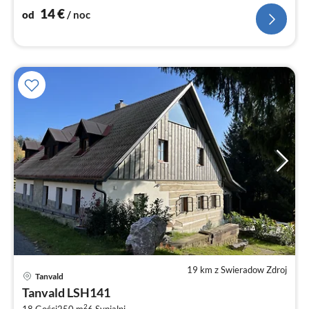
14
€
od
/ noc
19 km z Swieradow Zdroj
Ce
Tanvald
od
Tanvald LSH141
7
2
18 Gości
250 m
6
Sypialni