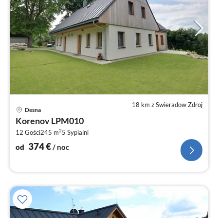
18 km z Swieradow Zdroj
Ce
Desna
od
Korenov LPM010
3
2
12 Gości
245 m
5
Sypialni
za
no
374
€
od
/ noc