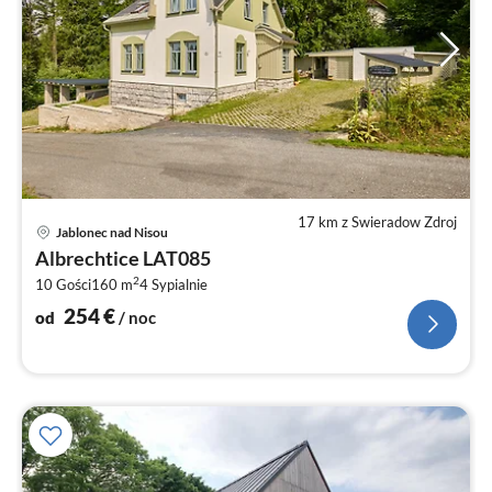
17 km z Swieradow Zdroj
Ce
Jablonec nad Nisou
od
Albrechtice LAT085
2
2
10 Gości
160 m
4
Sypialnie
za
no
254
€
od
/ noc