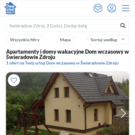
Ferienhausmiete
logo
Wszystkie filtry
Mapa
Sortuj według
Apartamenty i domy wakacyjne Dom wczasowy w
Świeradowie Zdroju
1 ofert na Twój urlop Dom wczasowy w Świeradowie Zdroju