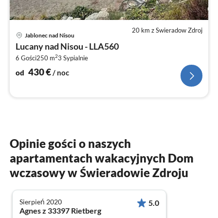
20 km z Swieradow Zdroj
Ce
Jablonec nad Nisou
od
Lucany nad Nisou - LLA560
4
2
6 Gości
250 m
3
Sypialnie
za
no
430
€
od
/ noc
Opinie gości o naszych
apartamentach wakacyjnych Dom
wczasowy w Świeradowie Zdroju
Sierpień 2020
5.0
Agnes z 33397 Rietberg