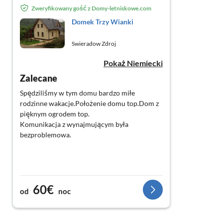
Zweryfikowany gość z Domy-letniskowe.com
Domek Trzy Wianki
Swieradow Zdroj
Pokaż Niemiecki
Zalecane
Spędziliśmy w tym domu bardzo miłe
rodzinne wakacje.Położenie domu top.Dom z
pięknym ogrodem top.
Komunikacja z wynajmującym była
bezproblemowa.
60€
od
noc