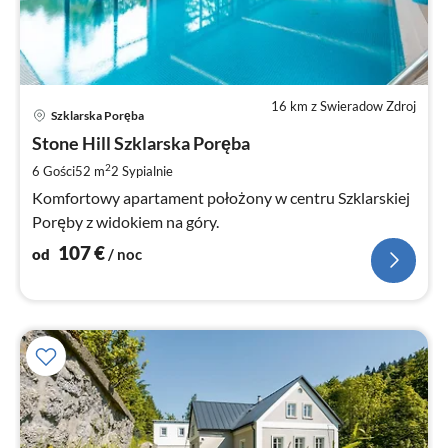
16 km z Swieradow Zdroj
Ce
Szklarska Poręba
od
1
Stone Hill Szklarska Poręba
za
2
6 Gości
52 m
2
Sypialnie
no
Komfortowy apartament położony w centru Szklarskiej
Poręby z widokiem na góry.
107
€
od
/ noc