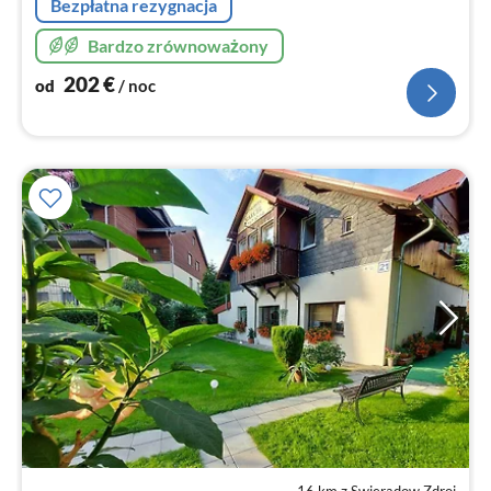
Bezpłatna rezygnacja
Bardzo zrównoważony
202
€
od
/ noc
16 km z Swieradow Zdroj