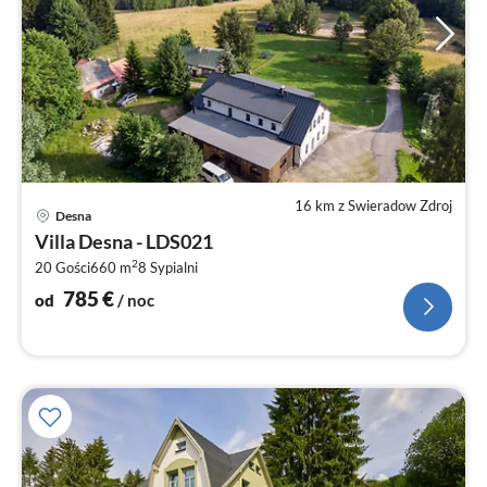
16 km z Swieradow Zdroj
Ce
Desna
od
Villa Desna - LDS021
7
2
20 Gości
660 m
8
Sypialni
za
no
785
€
od
/ noc