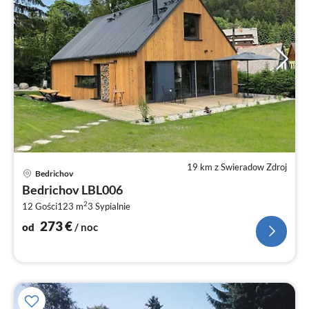
19 km z Swieradow Zdroj
Ce
Bedrichov
od
Bedrichov LBL006
2
2
12 Gości
123 m
3
Sypialnie
za
no
273
€
od
/ noc