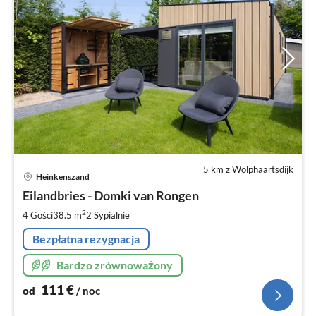
5 km z Wolphaartsdijk
Ce
Heinkenszand
od
1
Eilandbries - Domki van Rongen
za
2
4 Gości
38.5 m
2
Sypialnie
no
Bezpłatna rezygnacja
Bardzo zrównoważony
111
€
od
/ noc