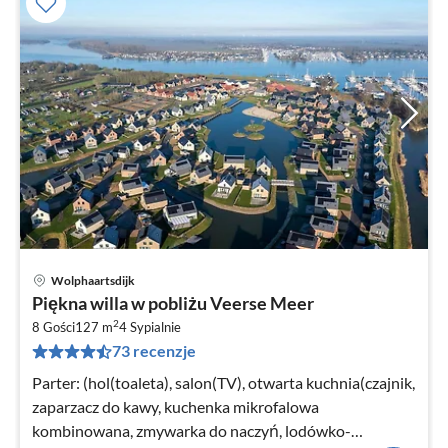
Wolphaartsdijk
Ce
Piękna willa w pobliżu Veerse Meer
od
2
1
8 Gości
127 m
4
Sypialnie
73 recenzje
za
no
Parter: (hol(toaleta), salon(TV), otwarta kuchnia(czajnik,
zaparzacz do kawy, kuchenka mikrofalowa
kombinowana, zmywarka do naczyń, lodówko-