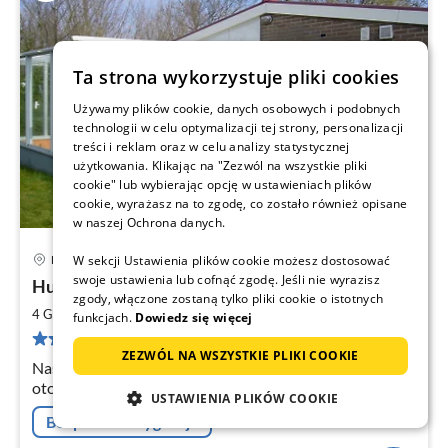
Ta strona wykorzystuje pliki cookies
Używamy plików cookie, danych osobowych i podobnych
technologii w celu optymalizacji tej strony, personalizacji
treści i reklam oraz w celu analizy statystycznej
użytkowania. Klikając na "Zezwól na wszystkie pliki
cookie" lub wybierając opcję w ustawieniach plików
cookie, wyrażasz na to zgodę, co zostało również opisane
w naszej Ochrona danych.
10 km z Wolphaartsdijk
Kamperland
W sekcji Ustawienia plików cookie możesz dostosować
Ce
swoje ustawienia lub cofnąć zgodę. Jeśli nie wyrazisz
Huis
od
zgody, włączone zostaną tylko pliki cookie o istotnych
9
2
4 Gości
65 m
3
Sypialnie
funkcjach.
Dowiedz się więcej
za
7 recenzji
no
ZEZWÓL NA WSZYSTKIE PLIKI COOKIE
Nasz domek - położony w parku Rancho Grande, w
otoczeniu łąk i grobli, a przylegające do jeziora Veer -
USTAWIENIA PLIKÓW COOKIE
idealnym miejscem dla spacerowiczów, rowerzystów i
Bezpłatna rezygnacja
miłośników wodnych.