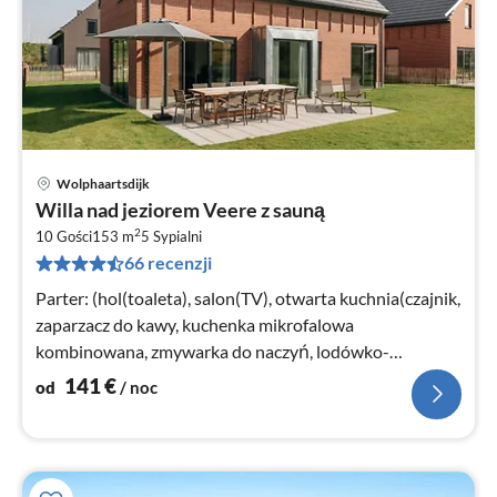
Wolphaartsdijk
Ce
Willa nad jeziorem Veere z sauną
od
2
1
10 Gości
153 m
5
Sypialni
66 recenzji
za
no
Parter: (hol(toaleta), salon(TV), otwarta kuchnia(czajnik,
zaparzacz do kawy, kuchenka mikrofalowa
kombinowana, zmywarka do naczyń, lodówko-
zamrażarka)
141
€
od
/ noc