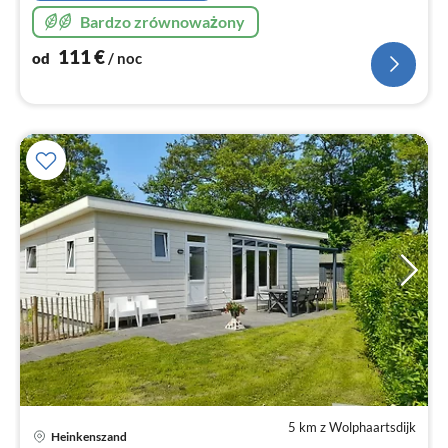
Bardzo zrównoważony
111
€
od
/ noc
5 km z Wolphaartsdijk
Heinkenszand