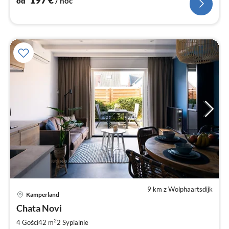
od
/ noc
9 km z Wolphaartsdijk
Ce
Kamperland
od
8
Chata Novi
za
2
4 Gości
42 m
2
Sypialnie