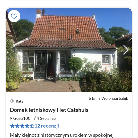
6 km z Wolphaartsdijk
Kats
Ce
Domek letniskowy Het Catshuis
od
1
2
9 Gości
100 m
4
Sypialnie
za
12 recenzji
no
Mały klejnot z historycznym urokiem w spokojnej