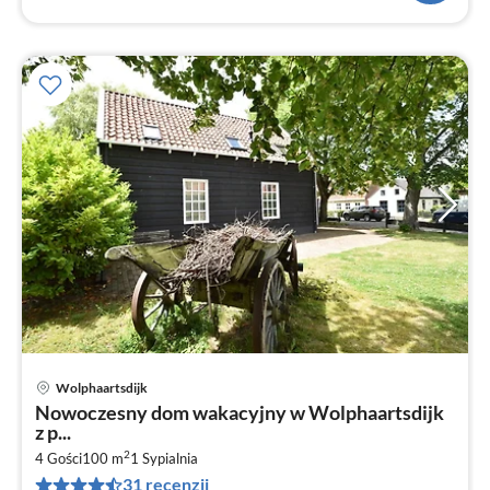
Wolphaartsdijk
Ce
Nowoczesny dom wakacyjny w Wolphaartsdijk
od
z p...
6
2
4 Gości
100 m
1
Sypialnia
za
31 recenzji