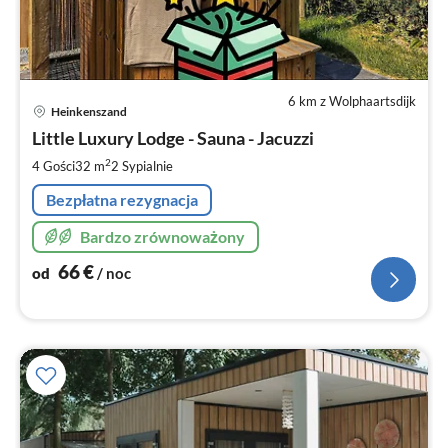
6 km z Wolphaartsdijk
Ce
Heinkenszand
od
6
Little Luxury Lodge - Sauna - Jacuzzi
za
2
4 Gości
32 m
2
Sypialnie
no
Bezpłatna rezygnacja
Bardzo zrównoważony
66
€
od
/ noc