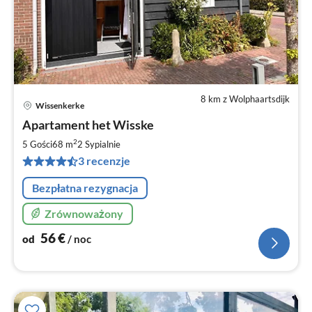
8 km z Wolphaartsdijk
Wissenkerke
Ce
Apartament het Wisske
od
5
2
5 Gości
68 m
2
Sypialnie
za
3 recenzje
no
Bezpłatna rezygnacja
Zrównoważony
56
€
od
/ noc