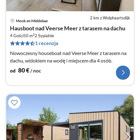
2 km z Wolphaartsdijk
Mook en Middelaar
Ce
Hausboot nad Veerse Meer z tarasem na dachu
od
2
8
4 Gości
50 m
2
Sypialnie
1 recenzja
za
no
Nowoczesny houseboat nad Veerse Meer z tarasem na
dachu, widokiem na wodę i miejscem dla 4 osób.
80
€
od
/ noc