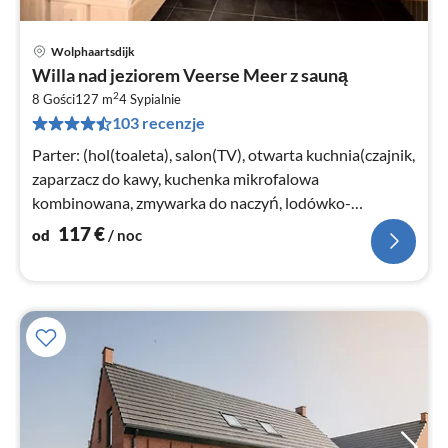
Wolphaartsdijk
Ce
Willa nad jeziorem Veerse Meer z sauną
od
2
1
8 Gości
127 m
4
Sypialnie
103 recenzje
za
no
Parter: (hol(toaleta), salon(TV), otwarta kuchnia(czajnik,
zaparzacz do kawy, kuchenka mikrofalowa
kombinowana, zmywarka do naczyń, lodówko-
zamrażarka)
117
€
od
/ noc