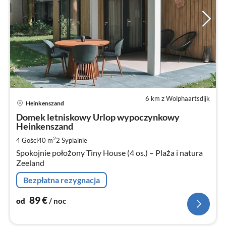
6 km z Wolphaartsdijk
Ce
Heinkenszand
od
9
Domek letniskowy Urlop wypoczynkowy
Heinkenszand
za
no
2
4 Gości
40 m
2
Sypialnie
Spokojnie położony Tiny House (4 os.) – Plaża i natura
Zeeland
Bezpłatna rezygnacja
89
€
od
/ noc