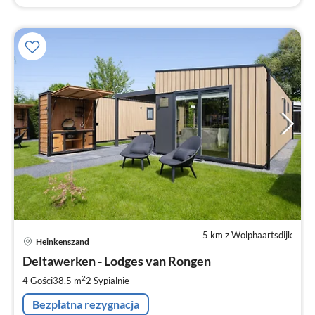
5 km z Wolphaartsdijk
Ce
Heinkenszand
od
1
Deltawerken - Lodges van Rongen
za
2
4 Gości
38.5 m
2
Sypialnie
no
Bezpłatna rezygnacja