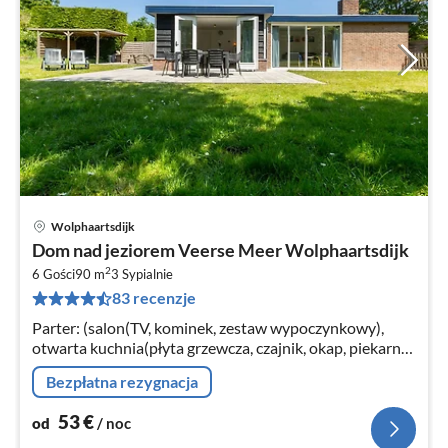
Wolphaartsdijk
Ce
Dom nad jeziorem Veerse Meer Wolphaartsdijk
od
2
5
6 Gości
90 m
3
Sypialnie
83 recenzje
za
no
Parter: (salon(TV, kominek, zestaw wypoczynkowy),
otwarta kuchnia(płyta grzewcza, czajnik, okap, piekarnik,
zmywarka do naczyń, lodówko-zamrażarka),
Bezpłatna rezygnacja
sypialnia(łóżko 2-osobowe)
53
€
od
/ noc