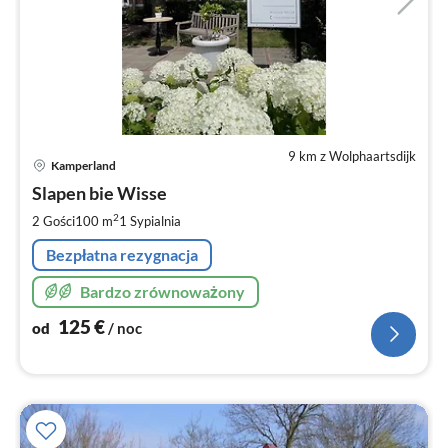
9 km z Wolphaartsdijk
Ce
Kamperland
od
1
Slapen bie Wisse
za
2
2 Gości
100 m
1
Sypialnia
no
Bezpłatna rezygnacja
Bardzo zrównoważony
125
€
od
/ noc