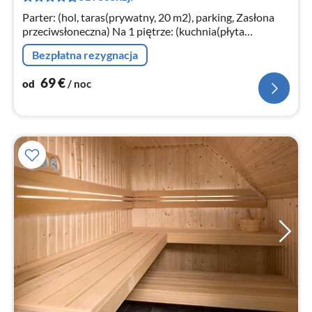
no
Parter: (hol, taras(prywatny, 20 m2), parking, Zasłona
przeciwsłoneczna) Na 1 piętrze: (kuchnia(płyta
grzewcza, czajnik, okap, zaparzacz do kawy, kuchenka
Bezpłatna rezygnacja
mikrofalowa, zmywarka do...
69
€
od
/ noc