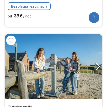
mikrofalowa, zmywarka do naczyń, lodówko-
Bezpłatna rezygnacja
zamrażarka)
39
€
od
/ noc
Wolphaartsdijk