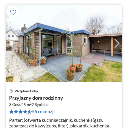
Wolphaartsdijk
Ce
Przyjazny dom rodzinny
od
2
4
3 Gości
45 m
2
Sypialnie
55 recenzji
za
no
Parter: (otwarta kuchnia(czajnik, kuchenka(gaz),
zaparzacz do kawy(cups, filter), piekarnik, kuchenka