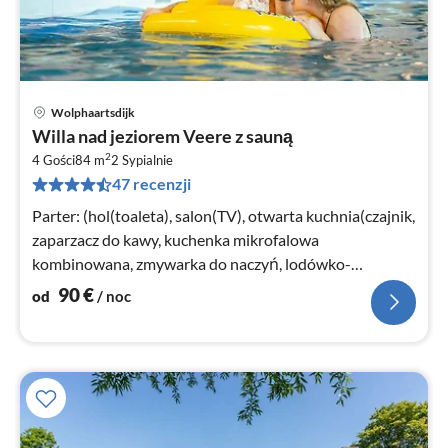
Wolphaartsdijk
Ce
Willa nad jeziorem Veere z sauną
od
2
9
4 Gości
84 m
2
Sypialnie
47 recenzji
za
no
Parter: (hol(toaleta), salon(TV), otwarta kuchnia(czajnik,
zaparzacz do kawy, kuchenka mikrofalowa
kombinowana, zmywarka do naczyń, lodówko-
zamrażarka))
90
€
od
/ noc