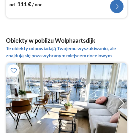
zamrażarka)
111
€
od
/ noc
Obiekty w pobliżu Wolphaartsdijk
Te obiekty odpowiadają Twojemu wyszukiwaniu, ale
znajdują się poza wybranym miejscem docelowym.