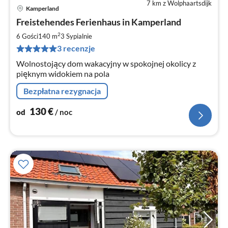
7 km z Wolphaartsdijk
Kamperland
Ce
Freistehendes Ferienhaus in Kamperland
od
1
2
6 Gości
140 m
3
Sypialnie
za
3 recenzje
no
Wolnostojący dom wakacyjny w spokojnej okolicy z
pięknym widokiem na pola
Bezpłatna rezygnacja
130
€
od
/ noc