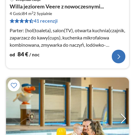
Ce
Willa jeziorem Veere z nowoczesnymi...
od
2
8
4 Gości
84 m
2
Sypialnie
41 recenzji
za
no
Parter: (hol(toaleta), salon(TV), otwarta kuchnia(czajnik,
zaparzacz do kawy(cups), kuchenka mikrofalowa
kombinowana, zmywarka do naczyń, lodówko-
zamrażarka))
84
€
od
/ noc