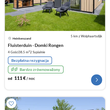
5 km z Wolphaartsdijk
Ce
Heinkenszand
od
1
Fluisterduin - Domki Rongen
za
2
4 Gości
38.5 m
2
Sypialnie
no
Bezpłatna rezygnacja
Bardzo zrównoważony
111
€
od
/ noc