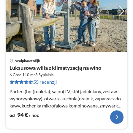
Wolphaartsdijk
Ce
Luksusowa willa z klimatyzacją na wino
od
2
9
6 Gości
110 m
3
Sypialnie
55 recenzji
za
no
Parter: (hol(toaleta), salon(TV, stół jadalniany, zestaw
wypoczynkowy), otwarta kuchnia(czajnik, zaparzacz do
kawy, kuchenka mikrofalowa kombinowana, zmywarka
do naczyń, lodówko-za...
94
€
od
/ noc