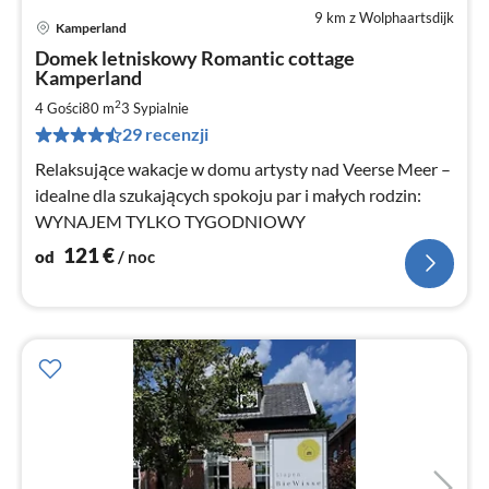
9 km z Wolphaartsdijk
Kamperland
Ce
Domek letniskowy Romantic cottage
od
Kamperland
1
2
4 Gości
80 m
3
Sypialnie
za
no
29 recenzji
Relaksujące wakacje w domu artysty nad Veerse Meer –
idealne dla szukających spokoju par i małych rodzin:
WYNAJEM TYLKO TYGODNIOWY
121
€
od
/ noc