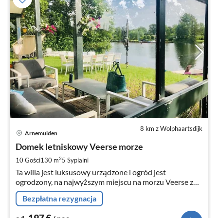
8 km z Wolphaartsdijk
Ce
Arnemuiden
od
1
Domek letniskowy Veerse morze
za
2
10 Gości
130 m
5
Sypialni
no
Ta willa jest luksusowy urządzone i ogród jest
ogrodzony, na najwyższym miejscu na morzu Veerse z
prywatnym molo na Tur
Bezpłatna rezygnacja
197
€