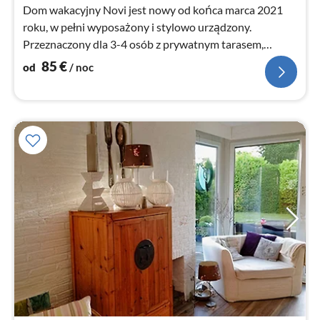
no
Dom wakacyjny Novi jest nowy od końca marca 2021
roku, w pełni wyposażony i stylowo urządzony.
Przeznaczony dla 3-4 osób z prywatnym tarasem,
miejscem parkingowym i zadaszonym miejscem do
85
€
od
/ noc
przechowywania rowerów