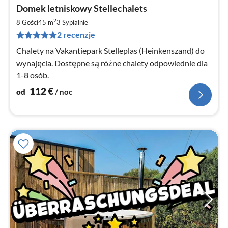
Ce
Domek letniskowy Stellechalets
od
1
2
8 Gości
45 m
3
Sypialnie
za
2 recenzje
no
Chalety na Vakantiepark Stelleplas (Heinkenszand) do
wynajęcia. Dostępne są różne chalety odpowiednie dla
1-8 osób.
112
€
od
/ noc