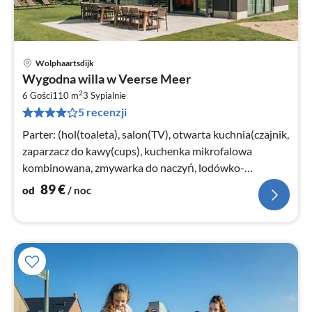
Wolphaartsdijk
Ce
Wygodna willa w Veerse Meer
od
2
9
6 Gości
110 m
3
Sypialnie
5 recenzji
za
no
Parter: (hol(toaleta), salon(TV), otwarta kuchnia(czajnik,
zaparzacz do kawy(cups), kuchenka mikrofalowa
kombinowana, zmywarka do naczyń, lodówko-
zamrażarka))
89
€
od
/ noc