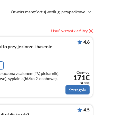
Otwórz mapę
Sortuj według: przypadkowe
Usuń wszystkie filtry
4.6
o przy jeziorze i basenie
a
Ceny od
ołączona z salonem(TV, piekarnik),
171€
we), sypialnia(łóżko 2-osobowe),
za noc
lka, toaleta, bidet))
Szczegóły
4.5
to blisko plaż