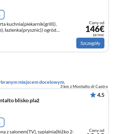
a
Ceny od
ta kuchnia(piekarnik(grill)),
146€
łazienka(prysznic)) ogród
za noc
zimowy/weranda, pralka(wspolny z innymi goscmi )
Szczegóły
 wybranym miejscem docelowym.
3 km z Montalto di Castro
4.5
alto blisko plaż
a
Ceny od
na z salonem(TV), sypialnia(łóżko 2-