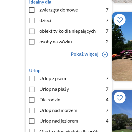
Idealny dla
zwierzęta domowe
7
dzieci
7
obiekt tylko dla niepalących
7
osoby na wózku
2
Pokaż więcej
Urlop
Urlop z psem
7
Urlop na plaży
7
Dla rodzin
4
Urlop nad morzem
7
Urlop nad jeziorem
4
Oferta odpowiednia dla osób