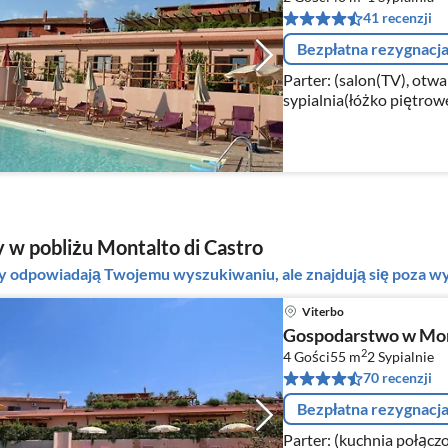
41 recenzji
Bezpłatna rezygnacj
Parter: (salon(TV), otwar
sypialnia(łóżko piętrowe), 
 w pobliżu Montalto di Castro
ty odpowiadają Twojemu wyszukiwaniu, ale znajdują się poza
Viterbo
Gospodarstwo w Mont
2
4 Gości
55 m
2
Sypialnie
70 recenzji
Bezpłatna rezygnacj
Parter: (kuchnia połączo