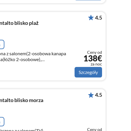
4.5
alto blisko plaż
a
Ceny od
zona z salonem(2-osobowa kanapa
138€
nia(łóżko 2-osobowe),
za noc
lka, toaleta, bidet))
Szczegóły
4.5
alto blisko morza
a
Ceny od
łączona z salonem(TV),