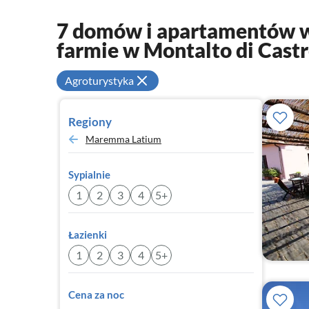
7 domów i apartamentów w
farmie w Montalto di Cast
Agroturystyka
Regiony
Maremma Latium
Sypialnie
1
2
3
4
5+
Łazienki
1
2
3
4
5+
Cena za noc