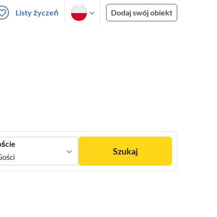
Listy życzeń
Dodaj swój obiekt
ście
Szukaj
Gości