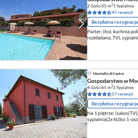
2
2 Gości
55 m
1
Sypialnia
47 recenzji
Bezpłatna rezygnacj
Parter: (hol, kuchnia 
rozkładana, TV), sypial
łazienka(prysznic, umywa
Montalto di Castro
Gospodarstwo w Mont
2
4 Gości
65 m
2
Sypialnie
57 recenzji
Bezpłatna rezygnacj
Na 1 piętrze: (salon(TV),
sypialnia(2x łóżko 1-os
łazienka(prysznic))