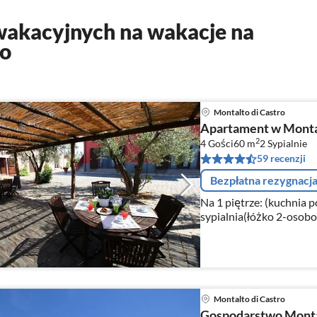
akacyjnych na wakacje na
ro
Montalto di Castro
Apartament w Montalt
2
4 Gości
60 m
2
Sypialnie
59 recenzji
Bezpłatna rezygnacj
Na 1 piętrze: (kuchnia p
sypialnia(łóżko 2-osobo
łazienka(prysznic, umywa
Montalto di Castro
Gospodarstwo Montal