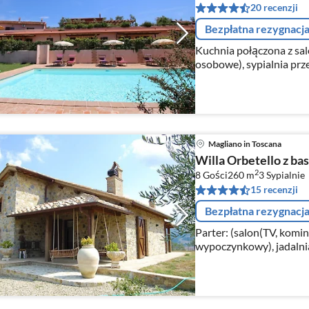
20 recenzji
Bezpłatna rezygnacj
Kuchnia połączona z sal
osobowe), sypialnia pr
łazienka(prysznic, umywa
Magliano in Toscana
Willa Orbetello z ba
2
8 Gości
260 m
3
Sypialnie
15 recenzji
Bezpłatna rezygnacj
Parter: (salon(TV, komin
wypoczynkowy), jadalnia
z salonem(płyta grzewcz
zamrażarka, umywalka)