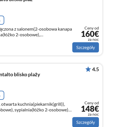
a
Ceny od
połączona z salonem(2-osobowa kanapa
160€
nia(łóżko 2-osobowe),
za noc
lka, toaleta, bidet))
Szczegóły
4.5
alto blisko plaży
a
Ceny od
 otwarta kuchnia(piekarnik(grill)),
148€
obowe), sypialnia(łóżko 2-osobowe),
za noc
Szczegóły