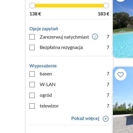
138
€
183
€
Opcje zapytań
7
Zarezerwuj natychmiast
Bezpłatna rezygnacja
7
Wyposażenie
basen
7
W-LAN
7
ogród
7
telewizor
7
Pokaż więcej