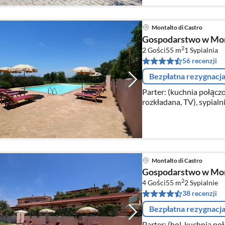
Montalto di Castro
Gospodarstwo w Mont
2
2 Gości
55 m
1
Sypialnia
56 recenzji
Bezpłatna rezygnacj
Parter: (kuchnia połąc
rozkładana, TV), sypial
łazienka(prysznic, umywa
Montalto di Castro
Gospodarstwo w Mont
2
4 Gości
55 m
2
Sypialnie
38 recenzji
Bezpłatna rezygnacj
Parter: (hol, kuchnia po