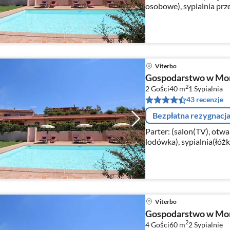
osobowe), sypialnia pr
łazienka(prysznic, umywa
Viterbo
Gospodarstwo w Mont
2
2 Gości
40 m
1
Sypialnia
43 recenzje
Bezpłatna rezygnacj
Parter: (salon(TV), otwa
lodówka), sypialnia(łóż
umywalka, toaleta, bidet
Viterbo
Gospodarstwo w Mont
2
4 Gości
60 m
2
Sypialnie