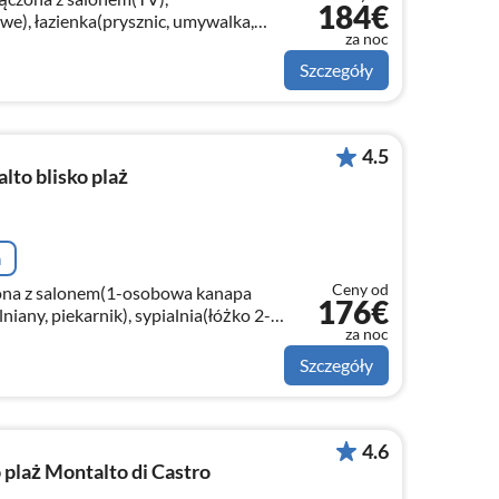
184€
we), łazienka(prysznic, umywalka,
za noc
Szczegóły
4.5
to blisko plaż
a
Ceny od
zona z salonem(1-osobowa kanapa
176€
lniany, piekarnik), sypialnia(łóżko 2-
za noc
znic, umywalka, toaleta)
Szczegóły
4.6
plaż Montalto di Castro