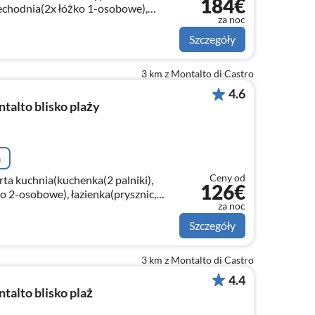
184€
zechodnia(2x łóżko 1-osobowe),
za noc
lka, toaleta, bidet)
Szczegóły
3 km z Montalto di Castro
4.6
alto blisko plaży
a
Ceny od
rta kuchnia(kuchenka(2 palniki),
126€
ko 2-osobowe), łazienka(prysznic,
za noc
))
Szczegóły
3 km z Montalto di Castro
4.4
alto blisko plaż