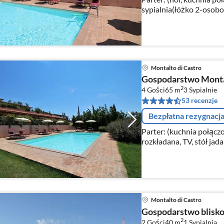
sypialnia(łóżko 2-osobo
toaleta, bidet)) Na 1 piętrze: (sypialnia na antresoli(2x łóżko
1-osobowe))
Montalto di Castro
Gospodarstwo Montal
2
4 Gości
65 m
3
Sypialnie
53 recenzje
Bezpłatna rezygnacj
Parter: (kuchnia połąc
rozkładana, TV, stół jada
osobowe), łazienka(prys
Montalto di Castro
Gospodarstwo blisko 
2
2 Gości
40 m
1
Sypialnia