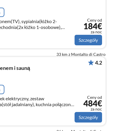
a
Ceny od
onem(TV), sypialnia(łóżko 2-
184€
zechodnia(2x łóżko 1-osobowe),
za noc
lka, toaleta, bidet)
Szczegóły
33 km z Montalto di Castro
4.2
senem i sauną
a
Ceny od
ek elektryczny, zestaw
484€
(stół jadalniany), kuchnia połączona
za noc
a, okap, piekarnik, lodówko-
Szczegóły