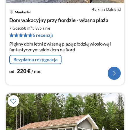
43 km z Dalsland
Munkedal
Ce
Dom wakacyjny przy fiordzie - własna plaża
od
2
2
7 Gości
68 m
3
Sypialnie
za
6 recenzji
no
Piękny dom letni z własną plażą z łodzią wiosłową i
fantastycznym widokiem na fiord
Bezpłatna rezygnacja
220
€
od
/ noc