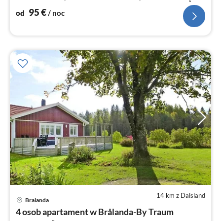
woda ze studni)
95
€
od
/ noc
14 km z Dalsland
Bralanda
Ce
4 osob apartament w Brålanda-By Traum
od