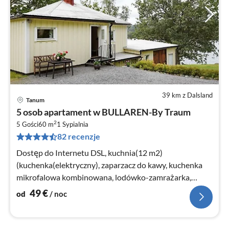
39 km z Dalsland
Tanum
Ce
5 osob apartament w BULLAREN-By Traum
od
2
4
5 Gości
60 m
1
Sypialnia
82 recenzje
za
no
Dostęp do Internetu DSL, kuchnia(12 m2)
(kuchenka(elektryczny), zaparzacz do kawy, kuchenka
mikrofalowa kombinowana, lodówko-zamrażarka,
krzesło dziecięce, woda ze studni)
49
€
od
/ noc