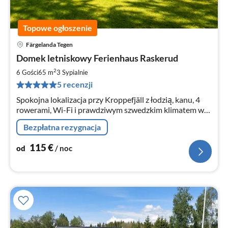
Topowe ogłoszenie
Färgelanda Tegen
Ce
Domek letniskowy Ferienhaus Raskerud
od
1
2
6 Gości
65 m
3
Sypialnie
za
5 recenzji
no
Spokojna lokalizacja przy Kroppefjäll z łodzią, kanu, 4
rowerami, Wi-Fi i prawdziwym szwedzkim klimatem w
cenie.
Bezpłatna rezygnacja
115
€
od
/ noc