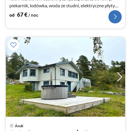
piekarnik, lodówka, woda ze studni, elektryczne płyty
grzejne)
67
€
od
/ noc
Åmål
Ce