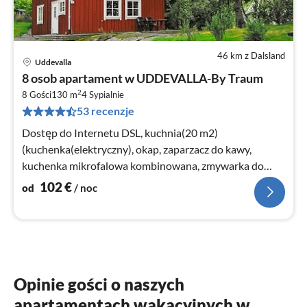
46 km z Dalsland
Uddevalla
Ce
8 osob apartament w UDDEVALLA-By Traum
od
2
1
8 Gości
130 m
4
Sypialnie
53 recenzje
za
no
Dostęp do Internetu DSL, kuchnia(20 m2)
(kuchenka(elektryczny), okap, zaparzacz do kawy,
kuchenka mikrofalowa kombinowana, zmywarka do
naczyń, lodówko-zamrażarka)
102
€
od
/ noc
Opinie gości o naszych
apartamentach wakacyjnych w