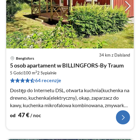
34 km z Dalsland
Bengtsfors
Ce
5 osob apartament w BILLINGFORS-By Traum
od
2
4
5 Gości
100 m
2
Sypialnie
64 recenzje
za
no
Dostęp do Internetu DSL, otwarta kuchnia(kuchenka na
drewno, kuchenka(elektryczny), okap, zaparzacz do
kawy, kuchenka mikrofalowa kombinowana, zmywarka
do naczyń, lodówka, zamrażar...
47
€
od
/ noc