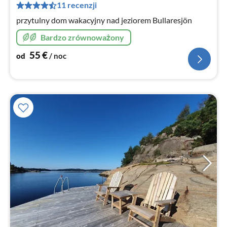
za
11 recenzji
no
przytulny dom wakacyjny nad jeziorem Bullaresjön
Bardzo zrównoważony
55
€
od
/ noc