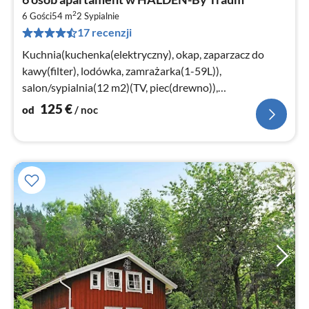
od
2
1
6 Gości
54 m
2
Sypialnie
17 recenzji
za
no
Kuchnia(kuchenka(elektryczny), okap, zaparzacz do
kawy(filter), lodówka, zamrażarka(1-59L)),
salon/sypialnia(12 m2)(TV, piec(drewno)),
sypialnia(łóżko 2-osobowe)
125
€
od
/ noc