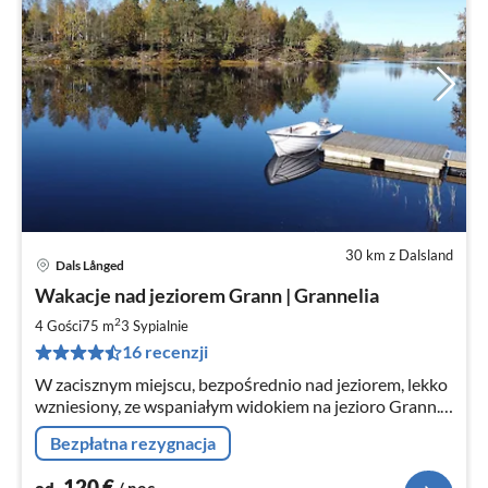
30 km z Dalsland
Dals Långed
Ce
Wakacje nad jeziorem Grann | Grannelia
od
1
2
4 Gości
75 m
3
Sypialnie
za
16 recenzji
no
W zacisznym miejscu, bezpośrednio nad jeziorem, lekko
wzniesiony, ze wspaniałym widokiem na jezioro Grann.
Jeśli chcielibyście obejrzeć łosia z tarasu - przy
Bezpłatna rezygnacja
odrobinie szczęścia jest to możliwe!
120
€
od
/ noc