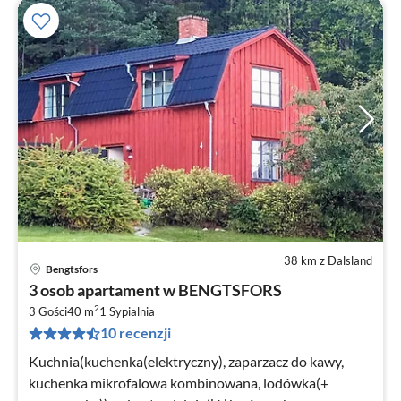
38 km z Dalsland
Bengtsfors
Ce
3 osob apartament w BENGTSFORS
od
2
5
3 Gości
40 m
1
Sypialnia
10 recenzji
za
no
Kuchnia(kuchenka(elektryczny), zaparzacz do kawy,
kuchenka mikrofalowa kombinowana, lodówka(+