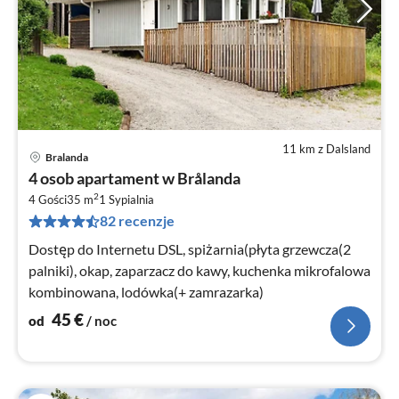
11 km z Dalsland
Bralanda
Ce
4 osob apartament w Brålanda
od
2
4
4 Gości
35 m
1
Sypialnia
82 recenzje
za
no
Dostęp do Internetu DSL, spiżarnia(płyta grzewcza(2
palniki), okap, zaparzacz do kawy, kuchenka mikrofalowa
kombinowana, lodówka(+ zamrazarka)
45
€
od
/ noc