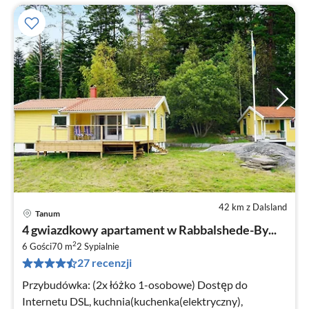
42 km z Dalsland
Tanum
Ce
4 gwiazdkowy apartament w Rabbalshede-By...
od
2
1
6 Gości
70 m
2
Sypialnie
27 recenzji
za
no
Przybudówka: (2x łóżko 1-osobowe) Dostęp do
Internetu DSL, kuchnia(kuchenka(elektryczny),