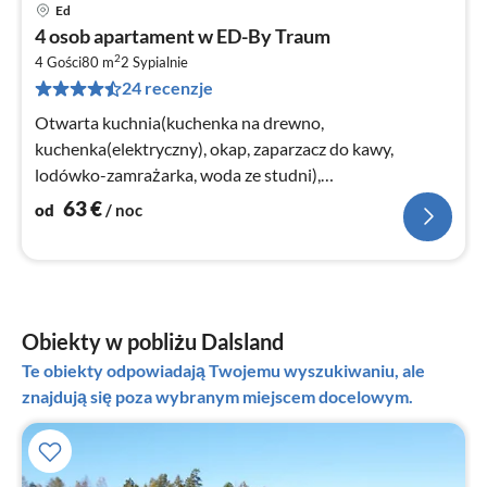
Ed
Ce
4 osob apartament w ED-By Traum
od
2
6
4 Gości
80 m
2
Sypialnie
24 recenzje
za
no
Otwarta kuchnia(kuchenka na drewno,
kuchenka(elektryczny), okap, zaparzacz do kawy,
lodówko-zamrażarka, woda ze studni),
salon/sypialnia(TV(Szwedzkie programy TV)
63
€
od
/ noc
Obiekty w pobliżu Dalsland
Te obiekty odpowiadają Twojemu wyszukiwaniu, ale
znajdują się poza wybranym miejscem docelowym.