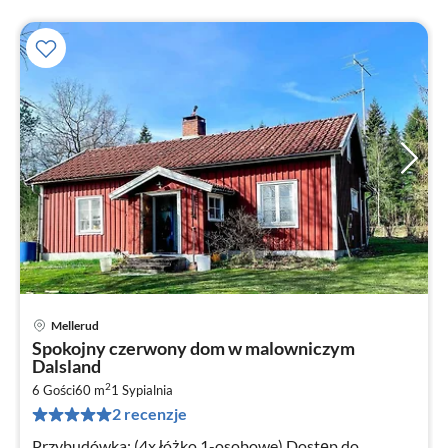
Mellerud
Ce
Spokojny czerwony dom w malowniczym
od
Dalsland
5
2
6 Gości
60 m
1
Sypialnia
za
2 recenzje
no
Przybudówka: (4x łóżko 1-osobowe) Dostęp do