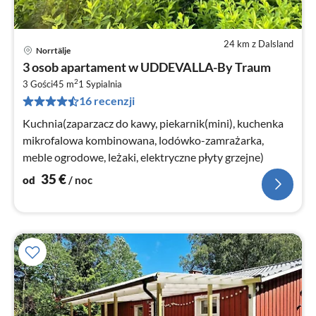
24 km z Dalsland
Norrtälje
Ce
3 osob apartament w UDDEVALLA-By Traum
od
2
3
3 Gości
45 m
1
Sypialnia
16 recenzji
za
no
Kuchnia(zaparzacz do kawy, piekarnik(mini), kuchenka
mikrofalowa kombinowana, lodówko-zamrażarka,
meble ogrodowe, leżaki, elektryczne płyty grzejne)
35
€
od
/ noc