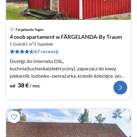
Färgelanda Tegen
Ce
4 osob apartament w FÄRGELANDA-By Traum
od
2
3
5 Gości
65 m
2
Sypialnie
67 recenzji
za
no
Dostęp do Internetu DSL,
kuchnia(kuchenka(elektryczny), zaparzacz do kawy,
piekarnik, lodówko-zamrażarka, krzesło dziecięce, woda
ze studni)
38
€
od
/ noc