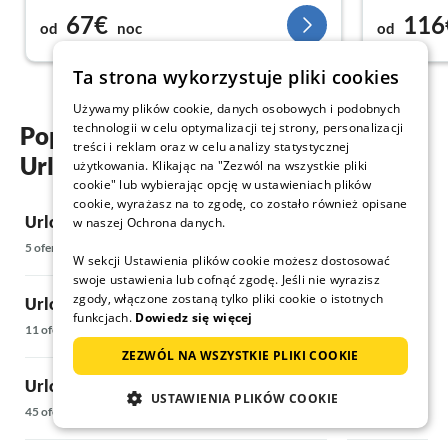
67€
116
rzeczywistoś
od
noc
od
przytulniej
wieczorem w
Ta strona wykorzystuje pliki cookies
lampkami i 
wyposażony
Używamy plików cookie, danych osobowych i podobnych
Kamizelki 
technologii w celu optymalizacji tej strony, personalizacji
Popularne regiony i miejscowości
ilość rakiet
treści i reklam oraz w celu analizy statystycznej
Urlop z psem w Dalsland
użytkowania. Klikając na "Zezwól na wszystkie pliki
DVD, książk
cookie" lub wybierając opcję w ustawieniach plików
problemów 
cookie, wyrażasz na to zgodę, co zostało również opisane
ignorowały.
Urlop z psem w Bengtsfors
Urlop z psem
w naszej Ochrona danych.
szczególnie
5 oferty
10 oferty
w ciągu tyg
W sekcji Ustawienia plików cookie możesz dostosować
zrobienia: 
swoje ustawienia lub cofnąć zgodę. Jeśli nie wyrazisz
itd. Zdecy
zgody, włączone zostaną tylko pliki cookie o istotnych
Urlop z psem w Uddevalli
Urlop z psem
funkcjach.
Dowiedz się więcej
11 oferty
8 oferty
ZEZWÓL NA WSZYSTKIE PLIKI COOKIE
Urlop z psem w Bohuslän
Urlop z psem
USTAWIENIA PLIKÓW COOKIE
45 oferty
22 oferty