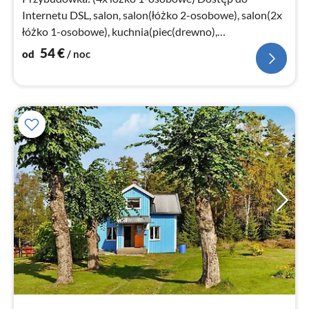
Internetu DSL, salon, salon(łóżko 2-osobowe), salon(2x
łóżko 1-osobowe), kuchnia(piec(drewno),
kuchenka(elektryczny)
54
€
od
/ noc