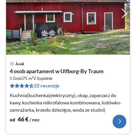
Åmål
Ce
4 osob apartament w Ulfborg-By Traum
od
2
4
5 Gości
75 m
2
Sypialnie
22 recenzje
za
no
Kuchnia(kuchenka(elektryczny), okap, zaparzacz do
kawy, kuchenka mikrofalowa kombinowana, lodówko-
zamrażarka, krzesło dziecięce, woda ze studni)
46
€
od
/ noc