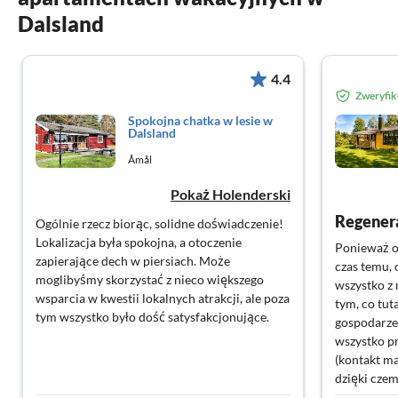
Dalsland
4.4
Zweryfi
Spokojna chatka w lesie w
Dalsland
Åmål
Pokaż Holenderski
Ogólnie rzecz biorąc, solidne doświadczenie!
Lokalizacja była spokojna, a otoczenie
Ponieważ os
zapierające dech w piersiach. Może
czas temu, 
moglibyśmy skorzystać z nieco większego
wszystko z 
wsparcia w kwestii lokalnych atrakcji, ale poza
tym, co tut
tym wszystko było dość satysfakcjonujące.
gospodarze
wszystko p
(kontakt ma
dzięki cze
mieliśmy j