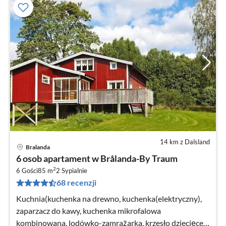
14 km z Dalsland
Bralanda
Ce
6 osob apartament w Brålanda-By Traum
od
2
9
6 Gości
85 m
2
Sypialnie
68 recenzji
za
no
Kuchnia(kuchenka na drewno, kuchenka(elektryczny),
zaparzacz do kawy, kuchenka mikrofalowa
kombinowana, lodówko-zamrażarka, krzesło dziecięce,