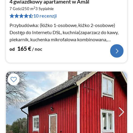
4 gwiazdkowy apartament w Åmål
od
2
1
7 Gości
250 m
3
Sypialnie
10 recenzji
za
no
Przybudówka: (łóżko 1-osobowe, łóżko 2-osobowe)
Dostęp do Internetu DSL, kuchnia(zaparzacz do kawy,
piekarnik, kuchenka mikrofalowa kombinowana,
zmywarka do naczyń, lodówka, lodów...
165
€
od
/ noc