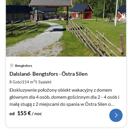
Ce
Bengtsfors
od
1
Dalsland- Bengtsfors - Östra Silen
za
2
8 Gości
154 m
5
Sypialni
no
Ekskluzywnie położony obiekt wakacyjny z domem
głównym dla 4 osób, domem gościnnym dla 2 - 4 osób i
małą stugą z 2 miejscami do spania w Östra Silen o
wysokim standardzie.
155
€
od
/ noc