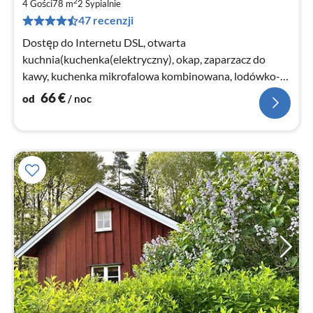
2
6
4 Gości
78 m
2
Sypialnie
47 recenzji
za
no
Dostęp do Internetu DSL, otwarta
kuchnia(kuchenka(elektryczny), okap, zaparzacz do
kawy, kuchenka mikrofalowa kombinowana, lodówko-
zamrażarka, woda ze studni)
66
€
od
/ noc