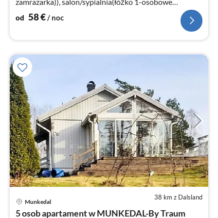
zamrazarka)), salon/sypialnia(łóżko 1-osobowe
składane, łóżko 2-osobowe)
58
€
od
/ noc
38 km z Dalsland
Munkedal
Ce
5 osob apartament w MUNKEDAL-By Traum