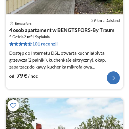
39 km z Dalsland
Bengtsfors
Ce
4 osob apartament w BENGTSFORS-By Traum
od
2
8
5 Gości
42 m
1
Sypialnia
101 recenzji
za
no
Dostęp do Internetu DSL, otwarta kuchnia(płyta
grzewcza(2 palniki), kuchenka(elektryczny), okap,
zaparzacz do kawy, kuchenka mikrofalowa
kombinowana, lodówka(+ zamrazarka)
79
€
od
/ noc