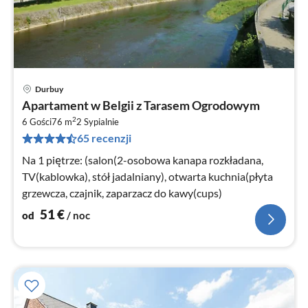
Durbuy
Ce
Apartament w Belgii z Tarasem Ogrodowym
od
2
5
6 Gości
76 m
2
Sypialnie
65 recenzji
za
no
Na 1 piętrze: (salon(2-osobowa kanapa rozkładana,
TV(kablowka), stół jadalniany), otwarta kuchnia(płyta
grzewcza, czajnik, zaparzacz do kawy(cups)
51
€
od
/ noc