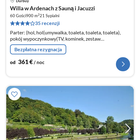
Durbuy
Ce
Willa w Ardenach z Sauną i Jacuzzi
od
2
3
60 Gości
900 m
21
Sypialni
35 recenzji
za
no
Parter: (hol, hol(umywalka, toaleta, toaleta, toaleta),
pokój wypoczynkowy(TV, kominek, zestaw
wypoczynkowy), jadalnia(stół jadalniany, system stereo,
Bezpłatna rezygnacja
bar, balkon lub taras)
361
€
od
/ noc