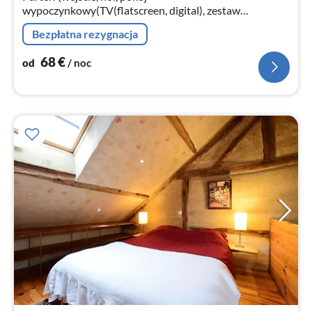
wypoczynkowy(TV(flatscreen, digital), zestaw
wypoczynkowy(6 osoby), odtwarzacz DVD, odtwarzacz
Bezpłatna rezygnacja
CD, konsola do gier, gry towarzyskie)
68
€
od
/ noc