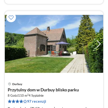
Durbuy
Ce
Przytulny dom w Durbuy blisko parku
od
2
1
8 Gości
110 m
4
Sypialnie
97 recenzji
za
no