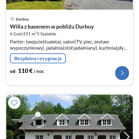
Ce
Durbuy
od
Willa z basenem w pobliżu Durbuy
1
2
6 Gości
191 m
3
Sypialnie
za
Parter: (wejscie(toaleta), salon(TV, piec, zestaw
no
wypoczynkowy), jadalnia(stół jadalniany), kuchnia(płyta
grzewcza(indukcyjna), czajnik, okap, zaparzacz do
Bezpłatna rezygnacja
kawy(filter)
110
€
od
/ noc