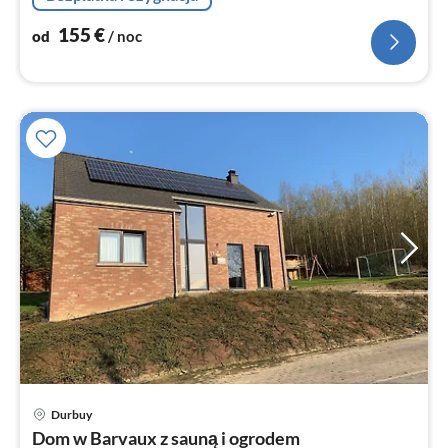
zamrażarka)
155
€
od
/ noc
Durbuy
Ce
Dom w Barvaux z sauną i ogrodem