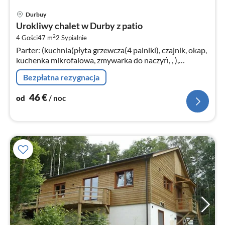
Ce
Durbuy
od
Urokliwy chalet w Durby z patio
4
2
4 Gości
47 m
2
Sypialnie
za
Parter: (kuchnia(płyta grzewcza(4 palniki), czajnik, okap,
no
kuchenka mikrofalowa, zmywarka do naczyń, , ),
salon/jadalnia(TV, stół jadalniany, zestaw
Bezpłatna rezygnacja
wypoczynkowy)
46
€
od
/ noc