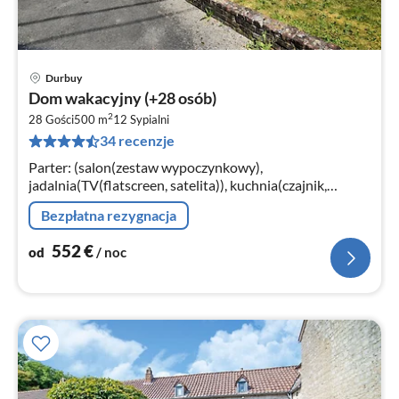
Durbuy
Ce
Dom wakacyjny (+28 osób)
od
2
5
28 Gości
500 m
12
Sypialni
34 recenzje
za
no
Parter: (salon(zestaw wypoczynkowy),
jadalnia(TV(flatscreen, satelita)), kuchnia(czajnik,
opiekacz do chleba, kuchenka(4 palniki, 5 palnikow, gaz,
Bezpłatna rezygnacja
elektryczny)
552
€
od
/ noc