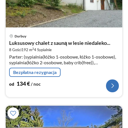
Ce
Durbuy
od
Luksusowy chalet z sauną w lesie niedaleko...
1
2
8 Gości
192 m
4
Sypialnie
za
Parter: (sypialnia(łóżko 1-osobowe, łóżko 1-osobowe),
no
sypialnia(łóżko 2-osobowe, baby crib(free)),
sypialnia(łóżko piętrowe), łazienka(prysznic, umywalka,
Bezpłatna rezygnacja
umywalka, toaleta)
134
€
od
/ noc