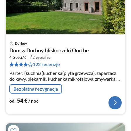
Durbuy
Ce
Dom w Durbuy blisko rzeki Ourthe
od
2
5
4 Gości
76 m
2
Sypialnie
122 recenzje
za
no
Parter: (kuchnia(kuchenka(plyta grzewcza), zaparzacz
do kawy, piekarnik, kuchenka mikrofalowa, zmywarka do
naczyń, lodówka), salon/jadalnia(TV(kablowka)
Bezpłatna rezygnacja
54
€
od
/ noc