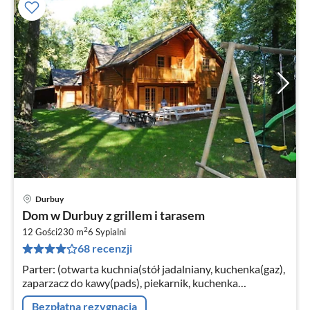
Durbuy
Ce
Dom w Durbuy z grillem i tarasem
od
2
1
12 Gości
230 m
6
Sypialni
68 recenzji
za
no
Parter: (otwarta kuchnia(stół jadalniany, kuchenka(gaz),
zaparzacz do kawy(pads), piekarnik, kuchenka
mikrofalowa, zmywarka do naczyń, lodówka,
Bezpłatna rezygnacja