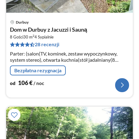
Durbuy
Ce
Dom w Durbuy z Jacuzzi i Sauną
od
2
1
8 Gości
30 m
4
Sypialnie
28 recenzji
za
no
Parter: (salon(TV, kominek, zestaw wypoczynkowy,
system stereo), otwarta kuchnia(stół jadalniany(8
osoby)
Bezpłatna rezygnacja
106
€
od
/ noc