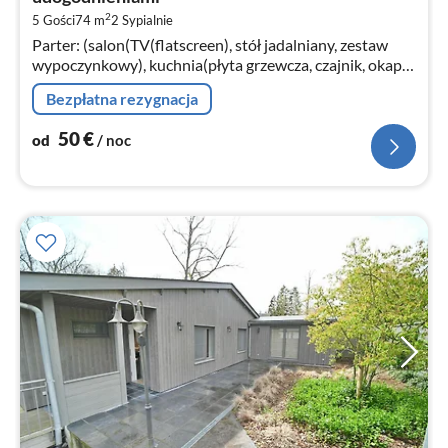
za
2
5 Gości
74 m
2
Sypialnie
no
Parter: (salon(TV(flatscreen), stół jadalniany, zestaw
wypoczynkowy), kuchnia(płyta grzewcza, czajnik, okap,
zaparzacz do kawy, kuchenka mikrofalowa
Bezpłatna rezygnacja
kombinowana, zmywarka do naczyń...
50
€
od
/ noc