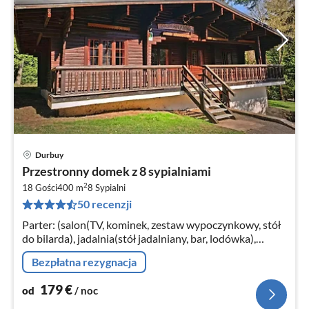
Durbuy
Ce
Przestronny domek z 8 sypialniami
od
2
1
18 Gości
400 m
8
Sypialni
50 recenzji
za
no
Parter: (salon(TV, kominek, zestaw wypoczynkowy, stół
do bilarda), jadalnia(stół jadalniany, bar, lodówka),
kuchnia(czajnik, czajnik, kuchenka(elektryczny),
Bezpłatna rezygnacja
kuchenka(elektryczny)
179
€
od
/ noc