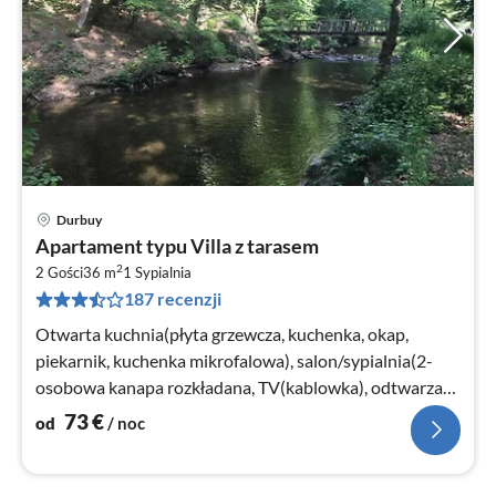
Durbuy
Ce
Apartament typu Villa z tarasem
od
2
7
2 Gości
36 m
1
Sypialnia
187 recenzji
za
no
Otwarta kuchnia(płyta grzewcza, kuchenka, okap,
piekarnik, kuchenka mikrofalowa), salon/sypialnia(2-
osobowa kanapa rozkładana, TV(kablowka), odtwarzacz
DVD, radio)
73
€
od
/ noc