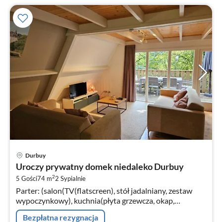
Ce
Durbuy
od
Uroczy prywatny domek niedaleko Durbuy
5
2
5 Gości
74 m
2
Sypialnie
za
Parter: (salon(TV(flatscreen), stół jadalniany, zestaw
no
wypoczynkowy), kuchnia(płyta grzewcza, okap,
zaparzacz do kawy, kuchenka mikrofalowa
Bezpłatna rezygnacja
kombinowana, zmywarka do naczyń, , )