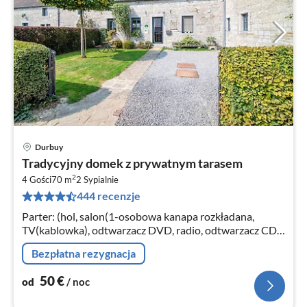
Durbuy
Ce
Tradycyjny domek z prywatnym tarasem
od
2
5
4 Gości
70 m
2
Sypialnie
444 recenzje
za
no
Parter: (hol, salon(1-osobowa kanapa rozkładana,
TV(kablowka), odtwarzacz DVD, radio, odtwarzacz CD,
ogrzewanie), kuchnia(kuchenka(plyta grzewcza)
Bezpłatna rezygnacja
50
€
od
/ noc