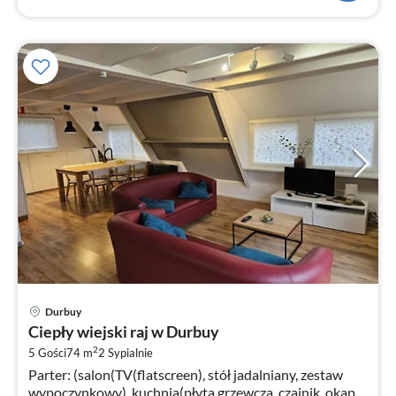
Ce
Durbuy
od
Ciepły wiejski raj w Durbuy
4
2
5 Gości
74 m
2
Sypialnie
za
Parter: (salon(TV(flatscreen), stół jadalniany, zestaw
no
wypoczynkowy), kuchnia(płyta grzewcza, czajnik, okap,