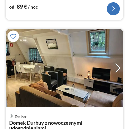
89
€
od
/ noc
Ce
Durbuy
od
Domek Durbuy z nowoczesnymi
5
udogodnieniami