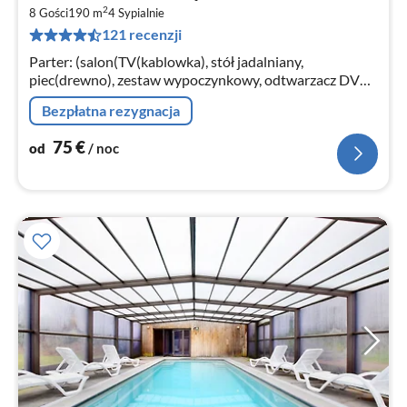
od
2
7
8 Gości
190 m
4
Sypialnie
121 recenzji
za
no
Parter: (salon(TV(kablowka), stół jadalniany,
piec(drewno), zestaw wypoczynkowy, odtwarzacz DVD),
otwarta kuchnia(kuchenka(plyta grzewcza)
Bezpłatna rezygnacja
75
€
od
/ noc