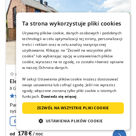
Ta strona wykorzystuje pliki cookies
Używamy plików cookie, danych osobowych i podobnych
technologii w celu optymalizacji tej strony, personalizacji
treści i reklam oraz w celu analizy statystycznej
użytkowania. Klikając na "Zezwól na wszystkie pliki
cookie" lub wybierając opcję w ustawieniach plików
cookie, wyrażasz na to zgodę, co zostało również opisane
w naszej Ochrona danych.
Durbuy
Ce
W sekcji Ustawienia plików cookie możesz dostosować
Elegancka willa w Bomal
od
swoje ustawienia lub cofnąć zgodę. Jeśli nie wyrazisz
2
1
8 Gości
160 m
3
Sypialnie
zgody, włączone zostaną tylko pliki cookie o istotnych
36 recenzji
funkcjach.
Dowiedz się więcej
za
no
Parter: (salon(TV, piec(drewno), odtwarzacz DVD,
ZEZWÓL NA WSZYSTKIE PLIKI COOKIE
system stereo), kuchnia(czajnik, opiekacz do chleba,
kuchenka(plyta grzewcza)
Bezpłatna rezygnacja
USTAWIENIA PLIKÓW COOKIE
178
€
od
/ noc