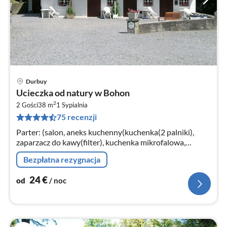
Durbuy
Ce
Ucieczka od natury w Bohon
od
2
2
2 Gości
38 m
1
Sypialnia
75 recenzji
za
no
Parter: (salon, aneks kuchenny(kuchenka(2 palniki),
zaparzacz do kawy(filter), kuchenka mikrofalowa,
lodówka), sypialnia(łóżko 2-osobowe(140 x 200 cm))
Bezpłatna rezygnacja
24
€
od
/ noc