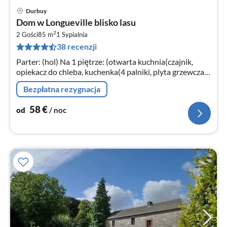
Durbuy
Ce
Dom w Longueville blisko lasu
od
2
5
2 Gości
85 m
1
Sypialnia
38 recenzji
za
no
Parter: (hol) Na 1 piętrze: (otwarta kuchnia(czajnik,
opiekacz do chleba, kuchenka(4 palniki, plyta grzewcza),
zaparzacz do kawy(filter)
Bezpłatna rezygnacja
58
€
od
/ noc