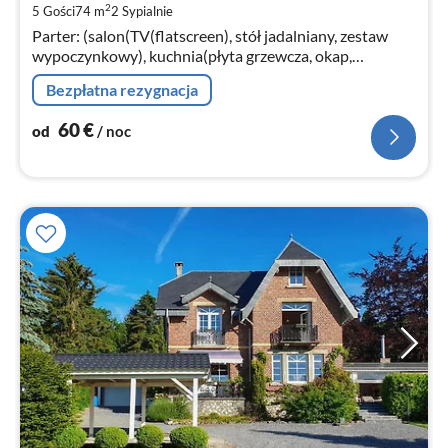
2
5 Gości
74 m
2
Sypialnie
za
Parter: (salon(TV(flatscreen), stół jadalniany, zestaw
no
wypoczynkowy), kuchnia(płyta grzewcza, okap,
zaparzacz do kawy, kuchenka mikrofalowa
Bezpłatna rezygnacja
kombinowana, zmywarka do naczyń, , )
60
€
od
/ noc