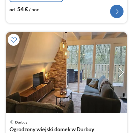
54
€
od
/ noc
Ce
Durbuy
od
Ogrodzony wiejski domek w Durbuy
6