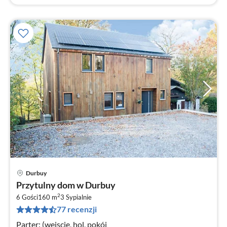
Durbuy
Ce
Przytulny dom w Durbuy
od
2
6
6 Gości
160 m
3
Sypialnie
77 recenzji
za
no
Parter: (wejscie, hol, pokój