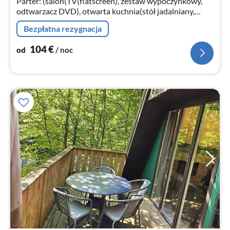
Parter: (salon(TV(flatscreen), zestaw wypoczynkowy,
odtwarzacz DVD), otwarta kuchnia(stół jadalniany,
kuchenka(plyta grzewcza)
Bezpłatna rezygnacja
104
€
od
/ noc