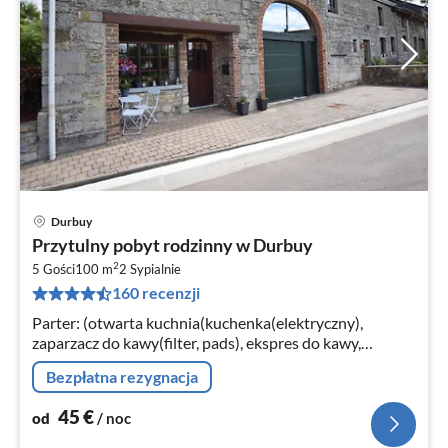
Durbuy
Ce
Przytulny pobyt rodzinny w Durbuy
od
2
4
5 Gości
100 m
2
Sypialnie
160 recenzji
za
no
Parter: (otwarta kuchnia(kuchenka(elektryczny),
zaparzacz do kawy(filter, pads), ekspres do kawy,
piekarnik, kuchenka mikrofalowa kombinowana,
Bezpłatna rezygnacja
zmywarka do naczyń, lodówka)
45
€
od
/ noc