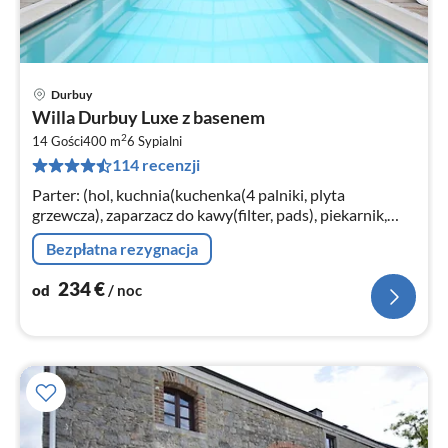
Durbuy
Ce
Willa Durbuy Luxe z basenem
od
2
2
14 Gości
400 m
6
Sypialni
114 recenzji
za
no
Parter: (hol, kuchnia(kuchenka(4 palniki, plyta
grzewcza), zaparzacz do kawy(filter, pads), piekarnik,
piekarnik(parowy)
Bezpłatna rezygnacja
234
€
od
/ noc