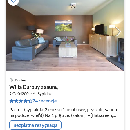
Durbuy
Ce
Willa Durbuy z sauną
od
2
9
9 Gości
200 m
4
Sypialnie
74 recenzje
za
no
Parter: (sypialnia(2x łóżko 1-osobowe, prysznic, sauna
na podczerwień)) Na 1 piętrze: (salon(TV(flatscreen,
Inteligentna TV, Miedzynarodowe kanały telewizyjne),
Bezpłatna rezygnacja
piec(drewno)