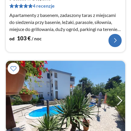
za
4 recenzje
no
Apartamenty z basenem, zadaszony taras z miejscami
do siedzenia przy basenie, leżaki, parasole, siłownia,
miejsce do grillowania, duży ogród, parkingi na terenie
obiektu.
103
€
od
/ noc