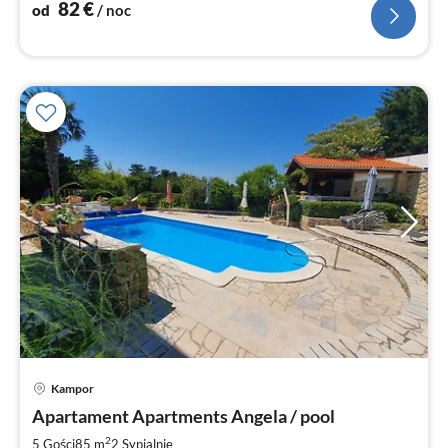
82
€
od
/ noc
Kampor
Ce
Apartament Apartments Angela / pool
od
1
2
5 Gości
85 m
2
Sypialnie