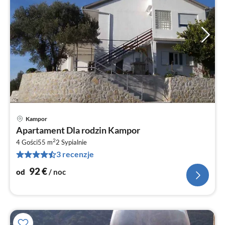
Kampor
Ce
Apartament Dla rodzin Kampor
od
2
9
4 Gości
55 m
2
Sypialnie
3 recenzje
za
no
92
€
od
/ noc