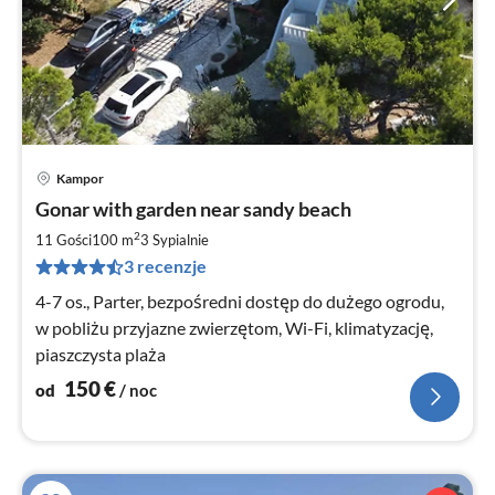
Kampor
Ce
Gonar with garden near sandy beach
od
1
2
11 Gości
100 m
3
Sypialnie
za
3 recenzje
no
4-7 os., Parter, bezpośredni dostęp do dużego ogrodu,
w pobliżu przyjazne zwierzętom, Wi-Fi, klimatyzację,
piaszczysta plaża
150
€
od
/ noc