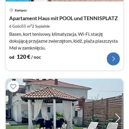
Ce
Kampor
od
1
Apartament Haus mit POOL und TENNISPLATZ
za
2
6 Gości
55 m
2
Sypialnie
no
Basen, kort tenisowy, klimatyzacja, Wi-Fi, stację
dokującą przyjazne zwierzętom, łódź, plaża piaszczysta
Mel w zamknięciu.
120
€
od
/ noc