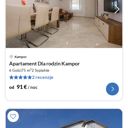
Kampor
Ce
Apartament Dla rodzin Kampor
od
2
9
6 Gości
75 m
2
Sypialnie
2 recenzje
za
no
91
€
od
/ noc