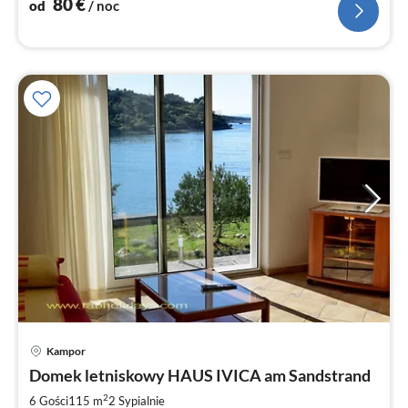
80
€
od
/ noc
Kampor
Ce
Domek letniskowy HAUS IVICA am Sandstrand
od
1
2
6 Gości
115 m
2
Sypialnie