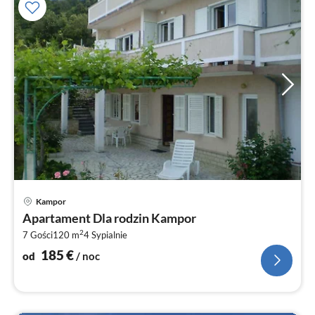
Ce
Kampor
od
Apartament Dla rodzin Kampor
1
2
7 Gości
120 m
4
Sypialnie
za
no
185
€
od
/ noc