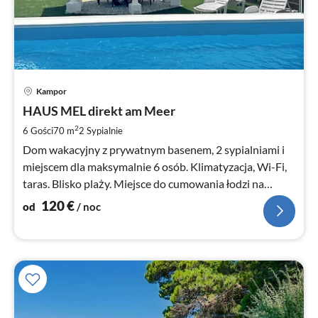
Ce
Kampor
od
1
HAUS MEL direkt am Meer
za
2
6 Gości
70 m
2
Sypialnie
no
Dom wakacyjny z prywatnym basenem, 2 sypialniami i
miejscem dla maksymalnie 6 osób. Klimatyzacja, Wi-Fi,
taras. Blisko plaży. Miejsce do cumowania łodzi na
życzenie.
120
€
od
/ noc