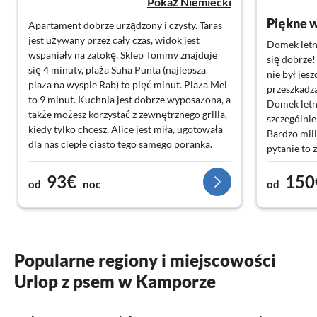
Pokaż Niemiecki
Piękne 
Apartament dobrze urządzony i czysty. Taras
jest używany przez cały czas, widok jest
Domek letni
wspaniały na zatokę. Sklep Tommy znajduje
się dobrze!
się 4 minuty, plaża Suha Punta (najlepsza
nie był jes
plaża na wyspie Rab) to pięć minut. Plaża Mel
przeszkadza
to 9 minut. Kuchnia jest dobrze wyposażona, a
Domek letn
także możesz korzystać z zewnętrznego grilla,
szczególnie
kiedy tylko chcesz. Alice jest miła, ugotowała
Bardzo mili
dla nas ciepłe ciasto tego samego poranka.
pytanie to
W innym pr
93€
150
opisem w of
od
noc
od
Pozdrowien
Popularne regiony i miejscowości
Urlop z psem w Kamporze