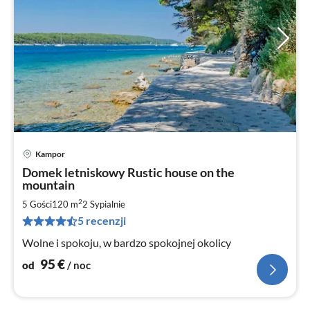
Kampor
Ce
Domek letniskowy Rustic house on the
od
mountain
9
2
5 Gości
120 m
2
Sypialnie
za
no
5 recenzji
Wolne i spokoju, w bardzo spokojnej okolicy
95
€
od
/ noc