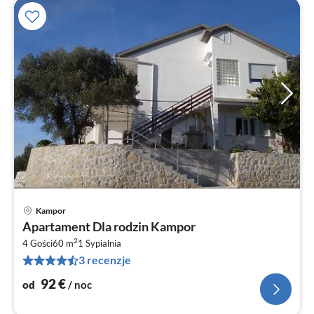
Kampor
Ce
Apartament Dla rodzin Kampor
od
2
9
4 Gości
60 m
1
Sypialnia
3 recenzje
za
no
92
€
od
/ noc