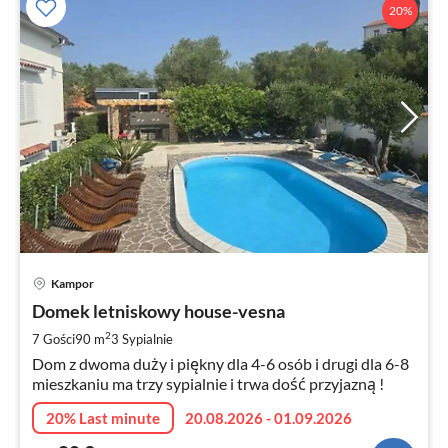
20%
Ce
Kampor
od
8
Domek letniskowy house-vesna
za
2
7 Gości
90 m
3
Sypialnie
no
Dom z dwoma duży i piękny dla 4-6 osób i drugi dla 6-8
mieszkaniu ma trzy sypialnie i trwa dość przyjazną !
20% Last minute
20.08.2026 - 01.09.2026