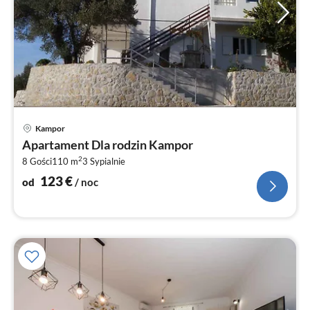
Ce
Kampor
od
Apartament Dla rodzin Kampor
1
2
8 Gości
110 m
3
Sypialnie
za
no
123
€
od
/ noc