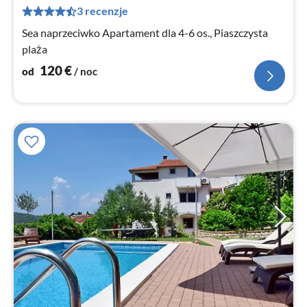
za
3 recenzje
no
Sea naprzeciwko Apartament dla 4-6 os., Piaszczysta
plaża
120
€
od
/ noc