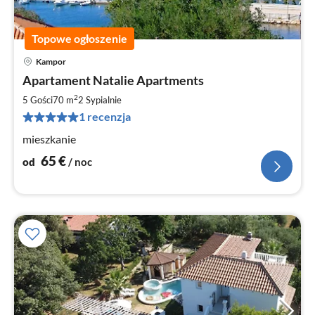
Topowe ogłoszenie
Kampor
Ce
Apartament Natalie Apartments
od
6
2
5 Gości
70 m
2
Sypialnie
za
1 recenzja
no
mieszkanie
65
€
od
/ noc