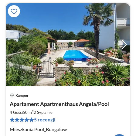
Kampor
Ce
Apartament Apartmenthaus Angela/Pool
od
8
2
4 Gości
50 m
2
Sypialnie
za
5 recenzji
no
Mieszkania Pool_Bungalow