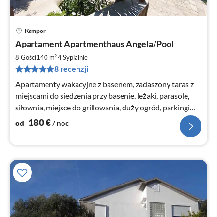
Kampor
Ce
Apartament Apartmenthaus Angela/Pool
od
1
2
8 Gości
140 m
4
Sypialnie
za
8 recenzji
no
Apartamenty wakacyjne z basenem, zadaszony taras z
miejscami do siedzenia przy basenie, leżaki, parasole,
siłownia, miejsce do grillowania, duży ogród, parkingi
należące do domu.
180
€
od
/ noc