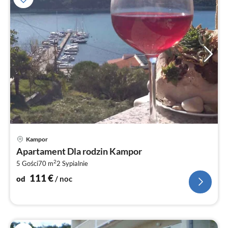
Ce
Kampor
od
Apartament Dla rodzin Kampor
1
2
5 Gości
70 m
2
Sypialnie
za
no
111
€
od
/ noc