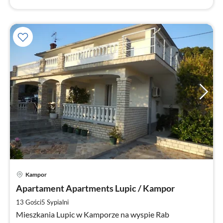
Ce
Kampor
od
7
Apartament Apartments Lupic / Kampor
za
13 Gości
5
Sypialni
no
Mieszkania Lupic w Kamporze na wyspie Rab