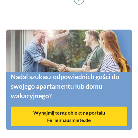
Nadal szukasz odpowiednich gości do
swojego apartamentu lub domu
wakacyjnego?
Wynajmij teraz obiekt na portalu
Ferienhausmiete.de