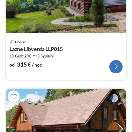
Ce
Liberec
od
Lazne Libverda LLP015
3
2
10 Gości
200 m
5
Sypialni
za
no
315
€
od
/ noc