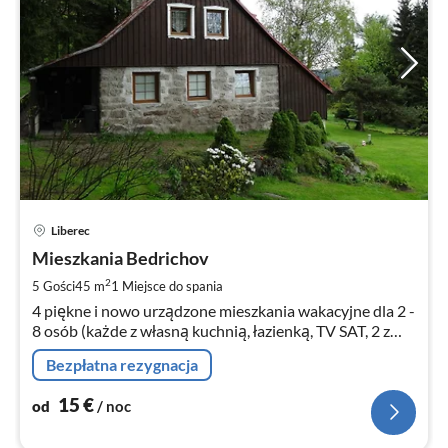
Ce
Liberec
od
1
Mieszkania Bedrichov
za
2
5 Gości
45 m
1
Miejsce do spania
no
4 piękne i nowo urządzone mieszkania wakacyjne dla 2 -
8 osób (każde z własną kuchnią, łazienką, TV SAT, 2 z
nich także z oddzielnymi sypialniami). WLAN. Ogród,
Bezpłatna rezygnacja
grill.
15
€
od
/ noc