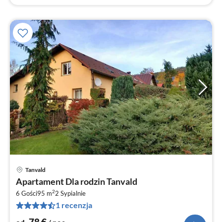
Tanvald
Ce
Apartament Dla rodzin Tanvald
od
2
7
6 Gości
95 m
2
Sypialnie
1 recenzja
za
no
78
€