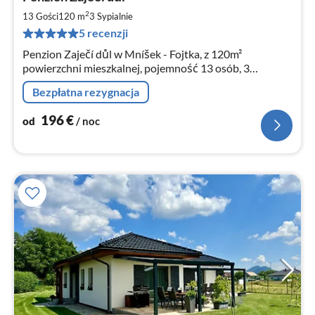
od
1
2
13 Gości
120 m
3
Sypialnie
za
5 recenzji
no
Penzion Zaječí důl w Mníšek - Fojtka, z 120m²
powierzchni mieszkalnej, pojemność 13 osób, 3
sypialnie.
Bezpłatna rezygnacja
196
€
od
/ noc