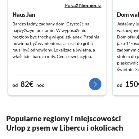
Pokaż Niemiecki
Haus Jan
Bardzo ładny, zadbany dom. Czystość na
Jesteśmy j
najwyższym poziomie. W wyposażeniu
wakacyjnym
mogłoby być trochę więcej szklanek. Patelnia
Dom oferuj
powinna być wymieniona, a ruszt do grilla
jako 11-os
musi być odnowiony. Lokalizacja świetna, a
zadbanym o
właściciel bardzo miły. Cena rewelacyjna.
stołem do 
piaskownicą
świetnie. S
bezpośredn
82€
150
Skala i Hra
od
noc
od
Liczne skał
świetne. Id
małymi dzie
wyposażeni
domu od ra
Popularne regiony i miejscowości
Wszystko je
Urlop z psem w Libercu i okolicach
urządzone.
bukietami 