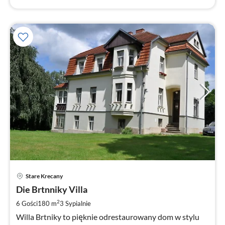
Ce
Stare Krecany
od
1
Die Brtnniky Villa
za
2
6 Gości
180 m
3
Sypialnie
no
Willa Brtniky to pięknie odrestaurowany dom w stylu