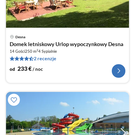
Desna
Ce
Domek letniskowy Urlop wypoczynkowy Desna
od
2
2
14 Gości
250 m
4
Sypialnie
2 recenzje
za
no
233
€
od
/ noc