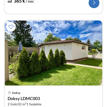
365
€
od
/ noc
Ce
Doksy
od
Doksy LDMC003
1
2
2 Gości
32 m
1
Sypialnia
za