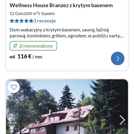
Ce
Wellness House Branzez z krytym basenem
od
1
2
12 Gości
260 m
5
Sypialni
za
3 recenzje
no
Dom wakacyjny z krytym basenem, sauną, łaźnią
parową, kominkiem, grillem, ogrodem, w pobliżu narty,
Praga oddalona o około 35 minut. W domu 4 lub 5
Zrównoważony
sypialni, szczegóły zobacz dalej.
116
€
od
/ noc