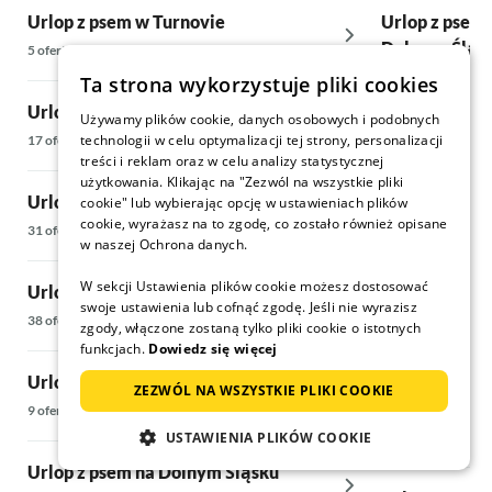
Parkowanie
Urlop z psem w Turnovie
Urlop z psem
bardzo wyg
Dolnego Śląs
5 oferty
właściciel
247 oferty
Ta strona wykorzystuje pliki cookies
Urlop z psem w Sedlonovie
Używamy plików cookie, danych osobowych i podobnych
Urlop z psem 
technologii w celu optymalizacji tej strony, personalizacji
17 oferty
treści i reklam oraz w celu analizy statystycznej
112 oferty
użytkowania. Klikając na "Zezwól na wszystkie pliki
Urlop z psem Chata w Karkonoszach
cookie" lub wybierając opcję w ustawieniach plików
cookie, wyrażasz na to zgodę, co zostało również opisane
Urlop z psem 
31 oferty
w naszej Ochrona danych.
44 oferty
W sekcji Ustawienia plików cookie możesz dostosować
Urlop z psem Chata w Karkonoszach
swoje ustawienia lub cofnąć zgodę. Jeśli nie wyrazisz
Urlop z psem 
38 oferty
zgody, włączone zostaną tylko pliki cookie o istotnych
25 oferty
funkcjach.
Dowiedz się więcej
Urlop z psem w regionie Königgrätz
ZEZWÓL NA WSZYSTKIE PLIKI COOKIE
Urlop z psem
9 oferty
USTAWIENIA PLIKÓW COOKIE
122 oferty
Urlop z psem na Dolnym Śląsku