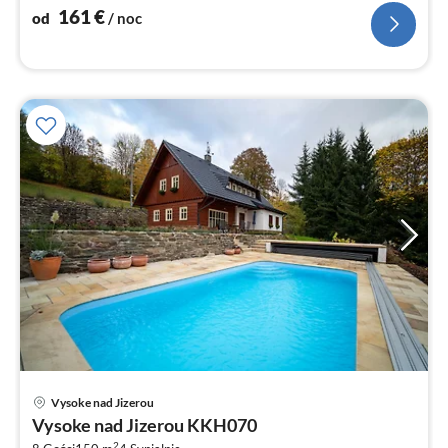
no
161
€
od
/ noc
Ce
Vysoke nad Jizerou
od
Vysoke nad Jizerou KKH070
3
2