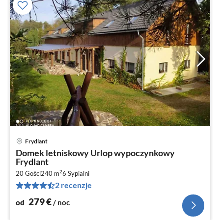
Frydlant
Ce
Domek letniskowy Urlop wypoczynkowy
od
Frydlant
2
2
20 Gości
240 m
6
Sypialni
za
2 recenzje
no
279
€
od
/ noc