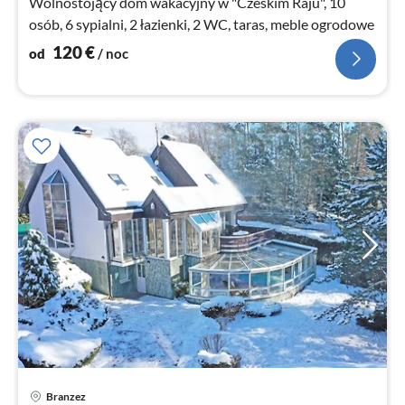
Wolnostojący dom wakacyjny w "Czeskim Raju", 10
osób, 6 sypialni, 2 łazienki, 2 WC, taras, meble ogrodowe
120
€
od
/ noc
Branzez