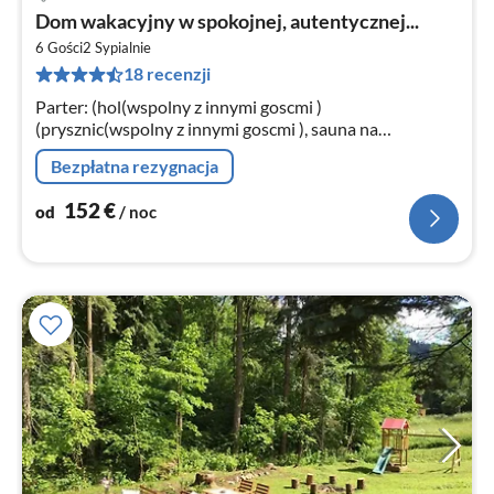
Ce
Dom wakacyjny w spokojnej, autentycznej...
od
1
6 Gości
2
Sypialnie
18 recenzji
za
no
Parter: (hol(wspolny z innymi goscmi )
(prysznic(wspolny z innymi goscmi ), sauna na
podczerwień(wspolny z innymi goscmi ), pralka(wspolny
Bezpłatna rezygnacja
z innymi goscmi ))
152
€
od
/ noc