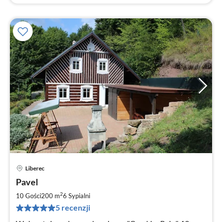
Liberec
Ce
Pavel
od
1
2
10 Gości
200 m
6
Sypialni
za
5 recenzji
no