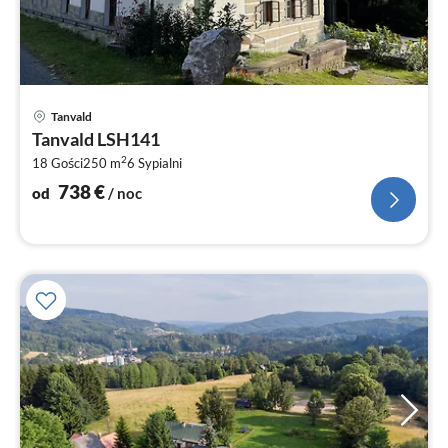
Ce
Tanvald
od
Tanvald LSH141
7
2
18 Gości
250 m
6
Sypialni
za
no
738
€
od
/ noc