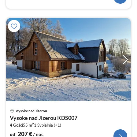
Ce
Vysoke nad Jizerou
od
Vysoke nad Jizerou KDS007
2
2
4 Gości
55 m
1
Sypialnia (+1)
za
no
207
€
od
/ noc