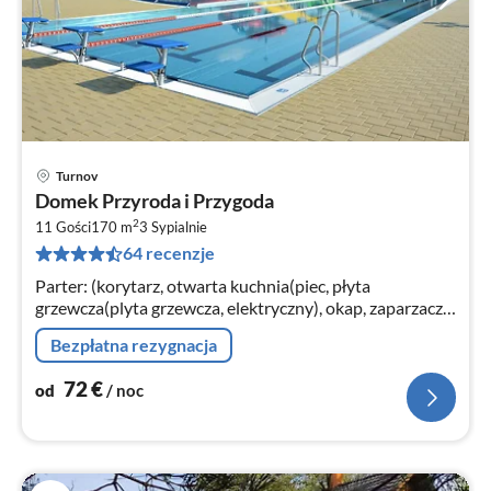
Turnov
Ce
Domek Przyroda i Przygoda
od
2
7
11 Gości
170 m
3
Sypialnie
64 recenzje
za
no
Parter: (korytarz, otwarta kuchnia(piec, płyta
grzewcza(plyta grzewcza, elektryczny), okap, zaparzacz
do kawy, zmywarka do naczyń, lodówko-zamrażarka)
Bezpłatna rezygnacja
72
€
od
/ noc