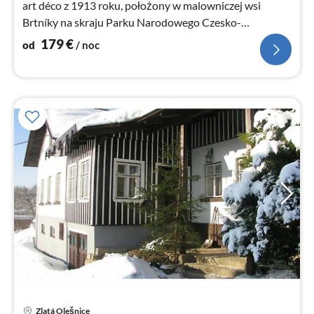
art déco z 1913 roku, położony w malowniczej wsi
Brtníky na skraju Parku Narodowego Czesko-
Saksońska Szwajcaria.
179
€
od
/ noc
Zlatá Olešnice