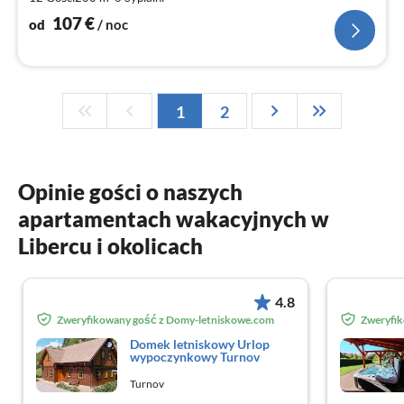
no
107
€
od
/ noc
1
2
Opinie gości o naszych
apartamentach wakacyjnych w
Libercu i okolicach
4.8
Zweryfikowany gość z Domy-letniskowe.com
Zweryfi
Domek letniskowy Urlop
wypoczynkowy Turnov
Turnov