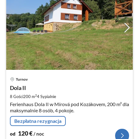
Ce
Turnov
od
1
Dola II
za
2
8 Gości
200 m
4
Sypialnie
no
Ferienhaus Dola II w Mírová pod Kozákovem, 200 m² dla
maksymalnie 8 osób, 4 pokoje.
Bezpłatna rezygnacja
120
€
od
/ noc