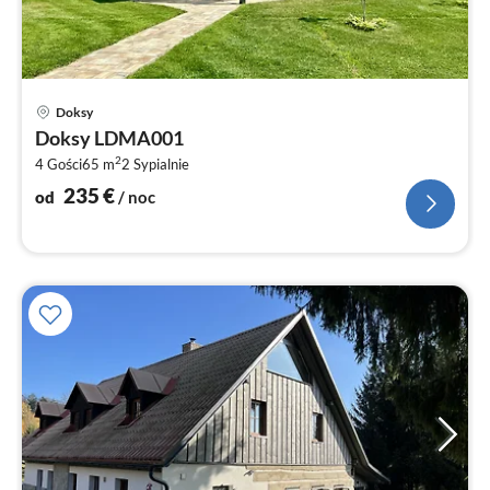
Ce
Doksy
od
Doksy LDMA001
2
2
4 Gości
65 m
2
Sypialnie
za
no
235
€
od
/ noc