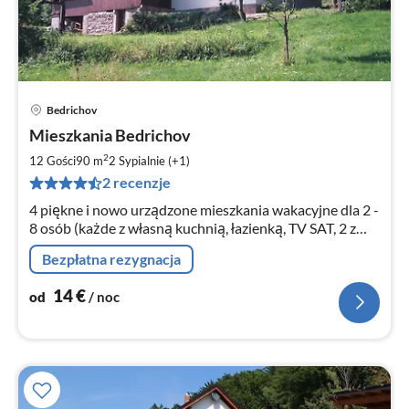
Bedrichov
Ce
Mieszkania Bedrichov
od
1
2
12 Gości
90 m
2
Sypialnie (+1)
za
2 recenzje
no
4 piękne i nowo urządzone mieszkania wakacyjne dla 2 -
8 osób (każde z własną kuchnią, łazienką, TV SAT, 2 z
nich także z oddzielnymi sypialniami). WLAN. Ogród,
Bezpłatna rezygnacja
grill.
14
€
od
/ noc