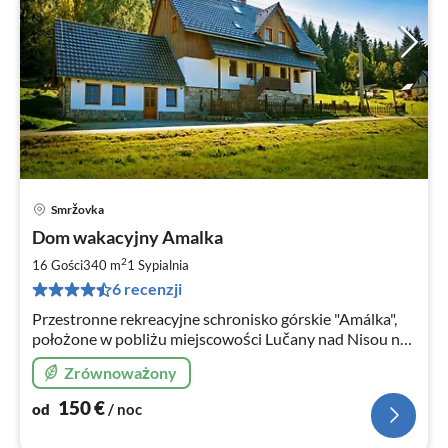
Smržovka
Ce
Dom wakacyjny Amalka
od
1
2
16 Gości
340 m
1
Sypialnia
za
6 recenzji
no
Przestronne rekreacyjne schronisko górskie "Amálka",
położone w pobliżu miejscowości Lučany nad Nisou na
terenie gminy Nová Ves nad Nisou i Smržovka w
Zrównoważony
powiecie Jablonec nad Nisou.
150
€
od
/ noc