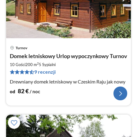
Turnov
Ce
Domek letniskowy Urlop wypoczynkowy Turnov
od
8
2
10 Gości
200 m
5
Sypialni
za
9 recenzji
no
Drewniany domek letniskowy w Czeskim Raju jak nowy
82
€
od
/ noc