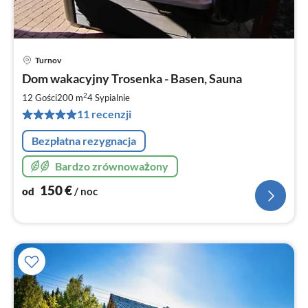
Turnov
Ce
Dom wakacyjny Trosenka - Basen, Sauna
od
1
2
12 Gości
200 m
4
Sypialnie
za
11 recenzji
no
Bezpłatna rezygnacja
Bardzo zrównoważony
150
€
od
/ noc