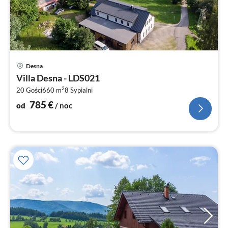
Ce
Desna
od
Villa Desna - LDS021
7
2
20 Gości
660 m
8
Sypialni
za
no
785
€
od
/ noc