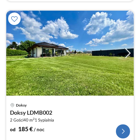
Ce
Doksy
od
Doksy LDMB002
1
2
2 Gości
40 m
1
Sypialnia
za
no
185
€
od
/ noc