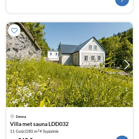
Ce
Desna
od
Villa met sauna LDD032
3
2
11 Gości
180 m
4
Sypialnie
za
no