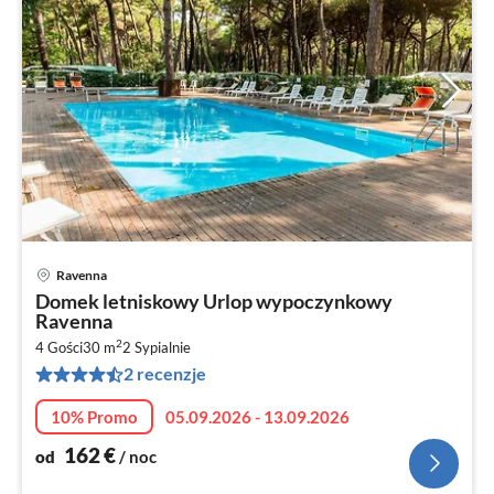
Ravenna
Ce
Domek letniskowy Urlop wypoczynkowy
od
Ravenna
1
2
4 Gości
30 m
2
Sypialnie
za
2 recenzje
no
10% Promo
05.09.2026 - 13.09.2026
162
€
od
/ noc