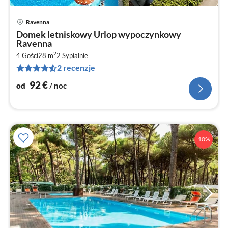
Ravenna
Ce
Domek letniskowy Urlop wypoczynkowy
od
Ravenna
9
2
4 Gości
28 m
2
Sypialnie
za
2 recenzje
no
92
€
od
/ noc
10%