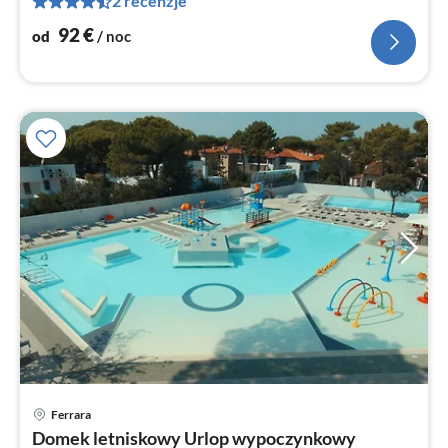
2 recenzje
no
92
€
od
/ noc
Ferrara
Ce
Domek letniskowy Urlop wypoczynkowy