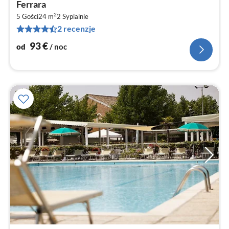
od
Ferrara
9
2
5 Gości
24 m
2
Sypialnie
za
2 recenzje
no
93
€
od
/ noc