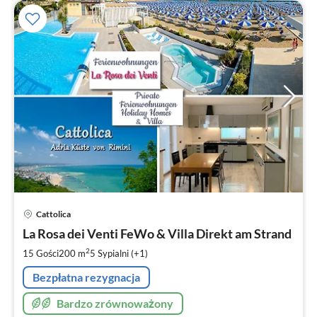
Ce
Cattolica
od
1
La Rosa dei Venti FeWo & Villa Direkt am Strand
za
2
15 Gości
200 m
5
Sypialni (+1)
no
Bezpłatna rezygnacja
Bardzo zrównoważony