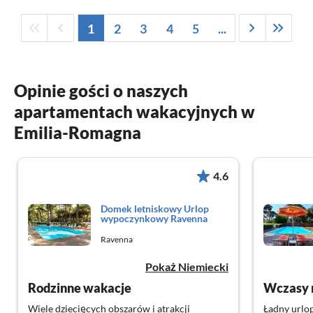
1
2
3
4
5
...
Opinie gości o naszych
apartamentach wakacyjnych w
Emilia-Romagna
4.6
Domek letniskowy Urlop
wypoczynkowy Ravenna
Ravenna
Pokaż Niemiecki
Rodzinne wakacje
Wczasy 
Wiele dziecięcych obszarów i atrakcji
Ładny urlop