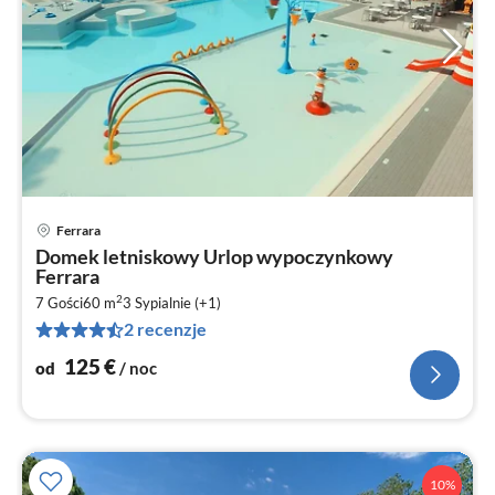
Ferrara
Ce
Domek letniskowy Urlop wypoczynkowy
od
Ferrara
1
2
7 Gości
60 m
3
Sypialnie (+1)
za
2 recenzje
no
125
€
od
/ noc
10%