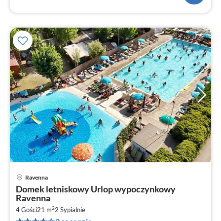
Ravenna
Ce
Domek letniskowy Urlop wypoczynkowy
od
Ravenna
9
2
4 Gości
21 m
2
Sypialnie
za