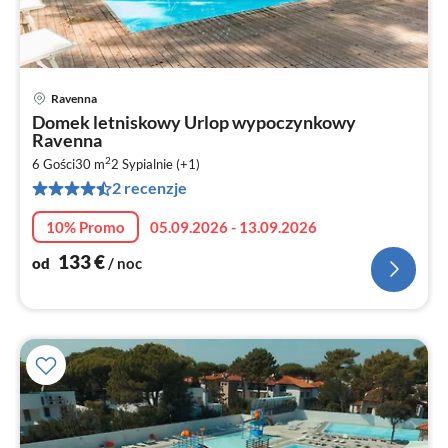
Ravenna
Ce
Domek letniskowy Urlop wypoczynkowy
od
Ravenna
1
2
6 Gości
30 m
2
Sypialnie (+1)
za
2 recenzje
no
10% Promo
05.09.2026 - 13.09.2026
133
€
od
/ noc