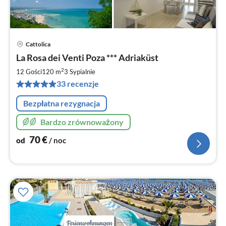
Cattolica
Ce
La Rosa dei Venti Poza *** Adriaküst
od
7
2
12 Gości
120 m
3
Sypialnie
za
33 recenzje
no
Bezpłatna rezygnacja
Bardzo zrównoważony
70
€
od
/ noc