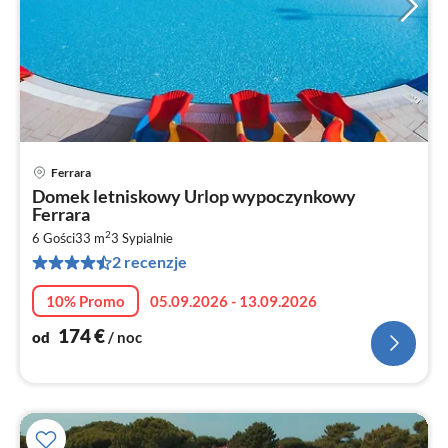
Ferrara
Ce
Domek letniskowy Urlop wypoczynkowy
od
Ferrara
1
2
6 Gości
33 m
3
Sypialnie
za
2 recenzje
no
10% Promo
05.09.2026 - 13.09.2026
174
€
od
/ noc