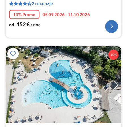
2 recenzje
za
no
10% Promo
05.09.2026 - 11.10.2026
152
€
od
/ noc
10%