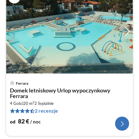
Ferrara
Ce
Domek letniskowy Urlop wypoczynkowy
od
Ferrara
8
2
4 Gości
20 m
2
Sypialnie
za
2 recenzje
no
82
€
od
/ noc