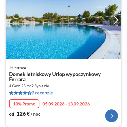
Ferrara
Ce
Domek letniskowy Urlop wypoczynkowy
od
Ferrara
1
2
4 Gości
25 m
2
Sypialnie
za
2 recenzje
no
10% Promo
05.09.2026 - 13.09.2026
126
€
od
/ noc