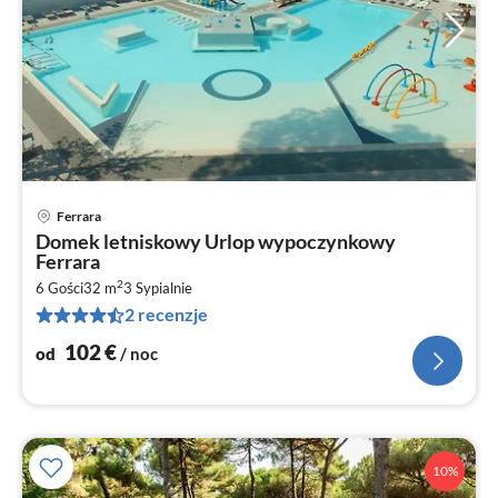
Ferrara
Ce
Domek letniskowy Urlop wypoczynkowy
od
Ferrara
1
2
6 Gości
32 m
3
Sypialnie
za
2 recenzje
no
102
€
od
/ noc
10%