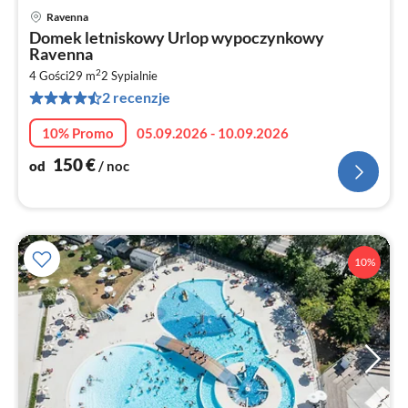
Ravenna
Ce
Domek letniskowy Urlop wypoczynkowy
od
Ravenna
1
2
4 Gości
29 m
2
Sypialnie
za
2 recenzje
no
10% Promo
05.09.2026 - 10.09.2026
150
€
od
/ noc
10%