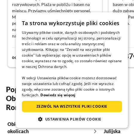
rozrywkowych. Plaża w pobliżu i basen na
basen w obi
miejscu. Przyjazny, uśmiechnięty personel.
dużo zabawy
Mieliśmy przyjemność wymienić kilka słów z
dużych. Per
Ta strona wykorzystuje pliki cookies
personelem podczas zameldowania i są
Polecam.
naprawdę bardzo mili. Piękna okolica wśród
Używamy plików cookie, danych osobowych i podobnych
natury.
technologii w celu optymalizacji tej strony, personalizacji
treści i reklam oraz w celu analizy statystycznej
użytkowania. Klikając na "Zezwól na wszystkie pliki
133€
187
cookie" lub wybierając opcję w ustawieniach plików
od
noc
od
cookie, wyrażasz na to zgodę, co zostało również opisane
w naszej Ochrona danych.
W sekcji Ustawienia plików cookie możesz dostosować
swoje ustawienia lub cofnąć zgodę. Jeśli nie wyrazisz
Popularne regiony i miejscowości
zgody, włączone zostaną tylko pliki cookie o istotnych
funkcjach.
Dowiedz się więcej
Obiekty z basenem w Emilia-
Romagna
ZEZWÓL NA WSZYSTKIE PLIKI COOKIE
USTAWIENIA PLIKÓW COOKIE
Obiekty z basenem w Bolonii i
Obiekty z ba
okolicach
Julijska