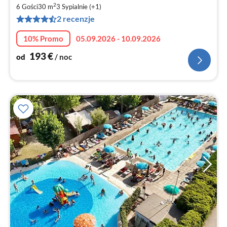
1
2
6 Gości
30 m
3
Sypialnie (+1)
za
2 recenzje
no
10% Promo
05.09.2026 - 10.09.2026
193
€
od
/ noc