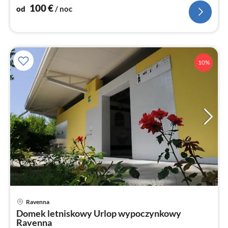
100
€
od
/ noc
10%
Ravenna
Ce
Domek letniskowy Urlop wypoczynkowy
od
Ravenna