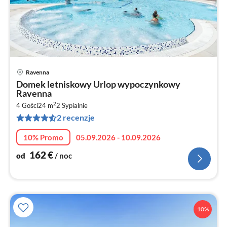
Ravenna
Ce
Domek letniskowy Urlop wypoczynkowy
od
Ravenna
1
2
4 Gości
24 m
2
Sypialnie
za
2 recenzje
no
10% Promo
05.09.2026 - 10.09.2026
162
€
od
/ noc
10%