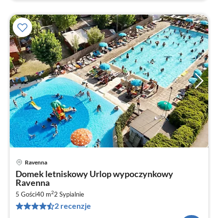
Ravenna
Ce
Domek letniskowy Urlop wypoczynkowy
od
Ravenna
1
2
5 Gości
40 m
2
Sypialnie
za
2 recenzje
no