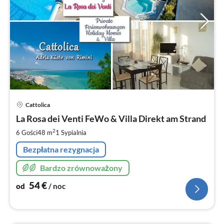
Ce
Cattolica
od
5
La Rosa dei Venti FeWo & Villa Direkt am Strand
za
2
6 Gości
48 m
1
Sypialnia
no
Bezpłatna rezygnacja
Bardzo zrównoważony
54
€
od
/ noc