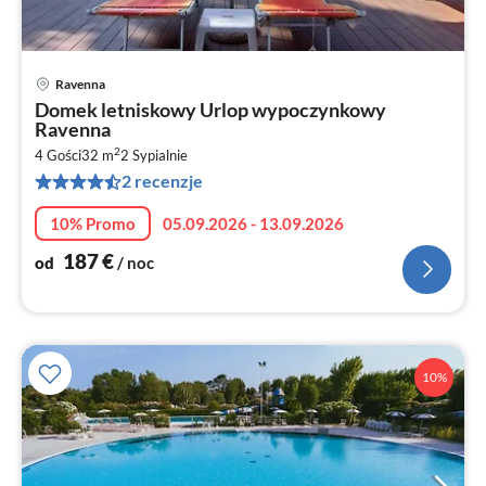
Ravenna
Ce
Domek letniskowy Urlop wypoczynkowy
od
Ravenna
1
2
4 Gości
32 m
2
Sypialnie
za
2 recenzje
no
10% Promo
05.09.2026 - 13.09.2026
187
€
od
/ noc
10%