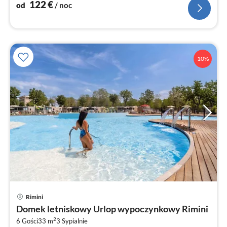
122
€
od
/ noc
10%
Rimini
Ce
Domek letniskowy Urlop wypoczynkowy Rimini
od
2
1
6 Gości
33 m
3
Sypialnie