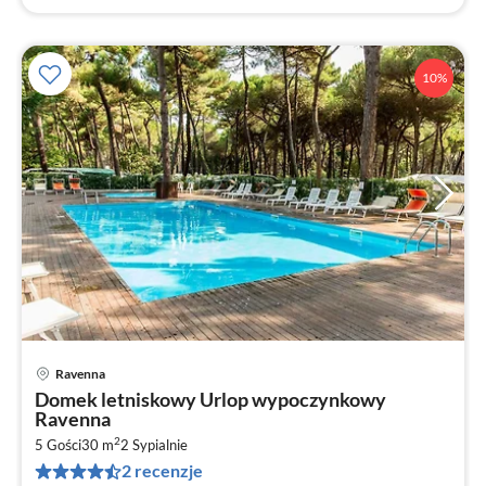
10%
Ravenna
Ce
Domek letniskowy Urlop wypoczynkowy
od
Ravenna
1
2
5 Gości
30 m
2
Sypialnie
za
2 recenzje
no