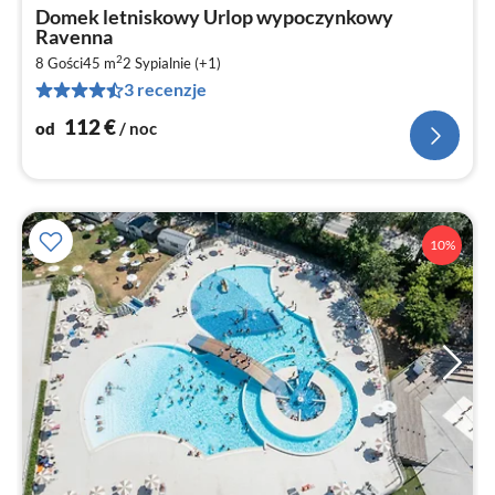
Ce
Domek letniskowy Urlop wypoczynkowy
od
Ravenna
1
2
8 Gości
45 m
2
Sypialnie (+1)
za
3 recenzje
no
112
€
od
/ noc
10%