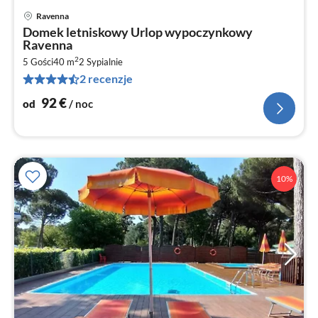
Ravenna
Ce
Domek letniskowy Urlop wypoczynkowy
od
Ravenna
9
2
5 Gości
40 m
2
Sypialnie
za
2 recenzje
no
92
€
od
/ noc
10%