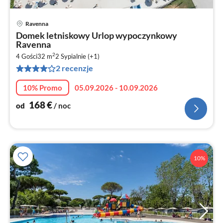
Ravenna
Ce
Domek letniskowy Urlop wypoczynkowy
od
Ravenna
1
2
4 Gości
32 m
2
Sypialnie (+1)
za
2 recenzje
no
10% Promo
05.09.2026 - 10.09.2026
168
€
od
/ noc
10%