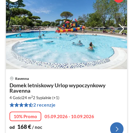
Ravenna
Ce
Domek letniskowy Urlop wypoczynkowy
od
Ravenna
1
2
4 Gości
24 m
2
Sypialnie (+1)
za
2 recenzje
no
10% Promo
05.09.2026 - 10.09.2026
168
€
od
/ noc