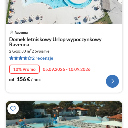
Ravenna
Ce
Domek letniskowy Urlop wypoczynkowy
od
Ravenna
1
2
2 Gości
30 m
2
Sypialnie
za
2 recenzje
no
10% Promo
05.09.2026 - 10.09.2026
156
€
od
/ noc