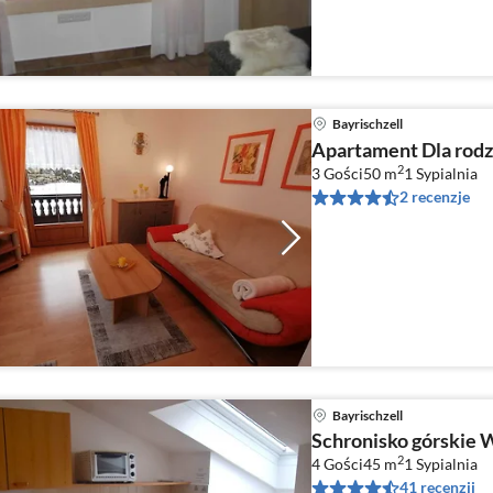
Bayrischzell
Apartament Dla rodzi
2
3 Gości
50 m
1
Sypialnia
2 recenzje
Bayrischzell
Schronisko górskie 
2
4 Gości
45 m
1
Sypialnia
41 recenzji