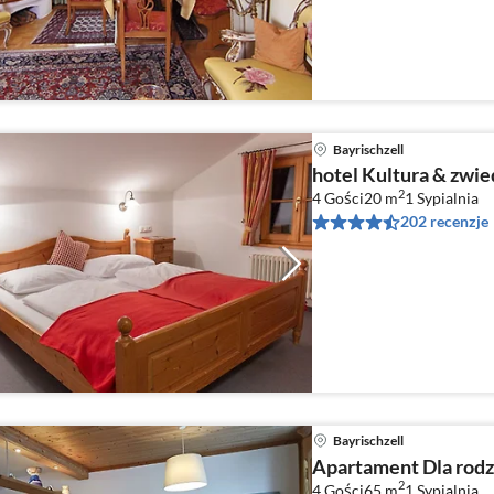
Bayrischzell
hotel Kultura & zwie
2
4 Gości
20 m
1
Sypialnia
202 recenzje
Bayrischzell
Apartament Dla rodzi
2
4 Gości
65 m
1
Sypialnia