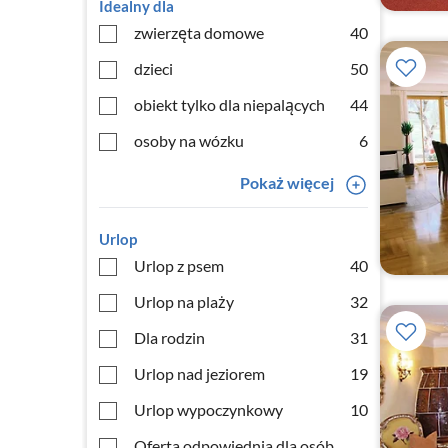
Idealny dla
zwierzęta domowe
40
dzieci
50
obiekt tylko dla niepalących
44
osoby na wózku
6
Pokaż więcej
Urlop
Urlop z psem
40
Urlop na plaży
32
Dla rodzin
31
Urlop nad jeziorem
19
Urlop wypoczynkowy
10
Oferta odpowiednia dla osób