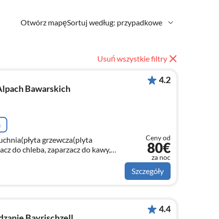
Otwórz mapę
Sortuj według: przypadkowe
Usuń wszystkie filtry
4.2
Alpach Bawarskich
a
Ceny od
kuchnia(płyta grzewcza(plyta
80€
kacz do chleba, zaparzacz do kawy,
za noc
rka do naczyń, lodówko-zamrażarka)
Szczegóły
4.4
dzanie Bayrischzell