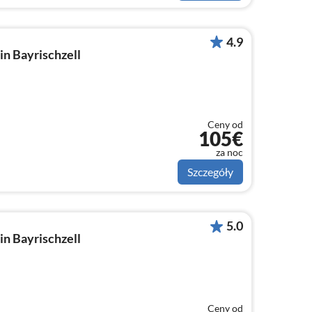
4.9
n Bayrischzell
Ceny od
105€
za noc
Szczegóły
5.0
n Bayrischzell
Ceny od