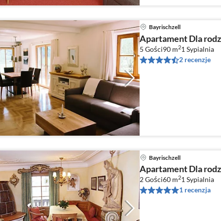
Bayrischzell
Apartament Dla rodzi
2
5 Gości
90 m
1
Sypialnia
2 recenzje
Bayrischzell
Apartament Dla rodzi
2
2 Gości
60 m
1
Sypialnia
1 recenzja