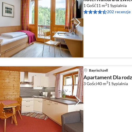
2
1 Gość
11 m
1
Sypialnia
202 recenzje
Bayrischzell
Apartament Dla rodzi
2
3 Gości
40 m
1
Sypialnia