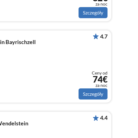
za noc
Szczegóły
4.7
n Bayrischzell
Ceny od
74€
za noc
Szczegóły
4.4
Wendelstein