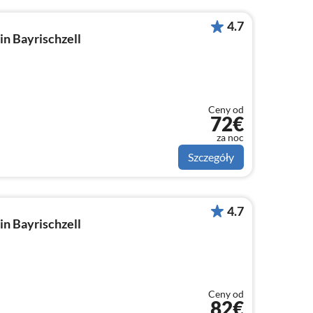
4.7
n Bayrischzell
Ceny od
72€
za noc
Szczegóły
4.7
n Bayrischzell
Ceny od
82€