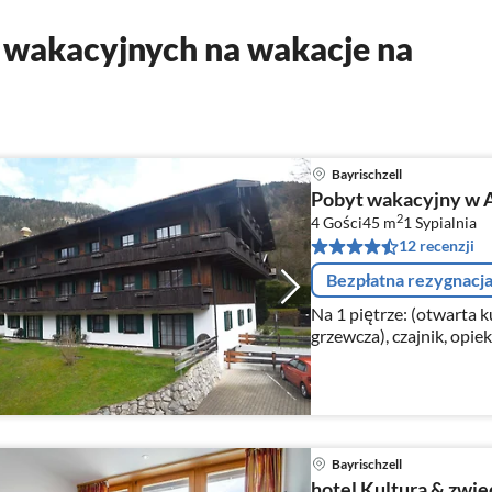
wakacyjnych na wakacje na
Bayrischzell
Pobyt wakacyjny w 
2
4 Gości
45 m
1
Sypialnia
12 recenzji
Bezpłatna rezygnacj
Na 1 piętrze: (otwarta 
grzewcza), czajnik, opie
piekarnik(mini), zmywa
Bayrischzell
hotel Kultura & zwie