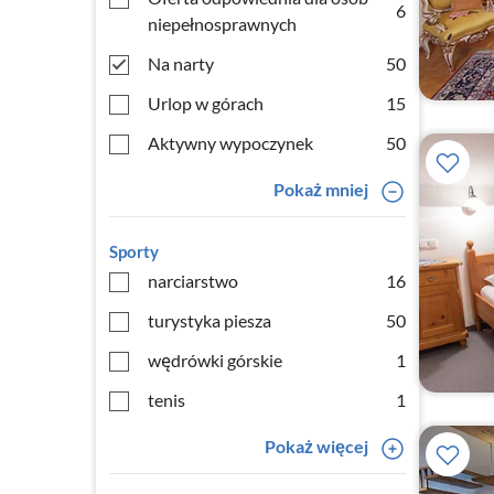
6
niepełnosprawnych
Na narty
50
Urlop w górach
15
Aktywny wypoczynek
50
Pokaż mniej
Sporty
narciarstwo
16
turystyka piesza
50
wędrówki górskie
1
tenis
1
Pokaż więcej