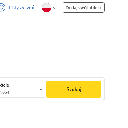
Listy życzeń
Dodaj swój obiekt
ście
Szukaj
Gości