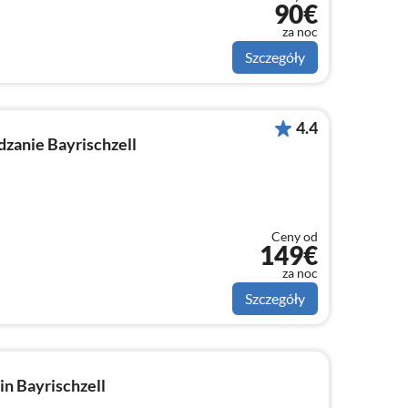
90€
za noc
Szczegóły
4.4
dzanie Bayrischzell
Ceny od
149€
za noc
Szczegóły
n Bayrischzell