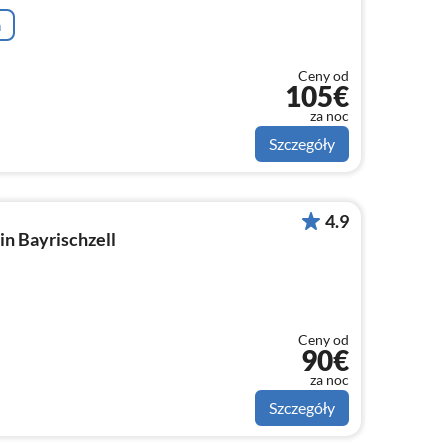
a
Ceny od
105€
za noc
Szczegóły
4.9
n Bayrischzell
Ceny od
90€
za noc
Szczegóły