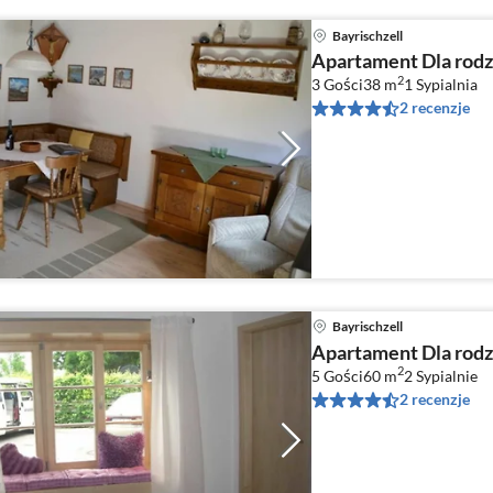
Bayrischzell
Apartament Dla rodzi
2
3 Gości
38 m
1
Sypialnia
2 recenzje
Bayrischzell
Apartament Dla rodzi
2
5 Gości
60 m
2
Sypialnie
2 recenzje