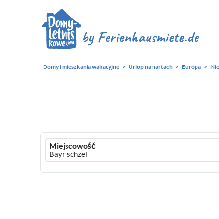
Domy i mieszkania wakacyjne
Urlop na nartach
Europa
Ni
Ferienhausmiete
Miejscowość
logo