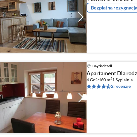
Bezpłatna rezygnacj
Bayrischzell
Apartament Dla rodzi
2
4 Gości
60 m
1
Sypialnia
2 recenzje