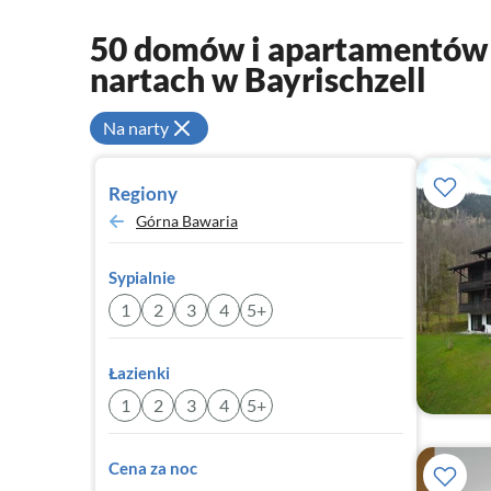
50 domów i apartamentów 
nartach w Bayrischzell
Na narty
Regiony
Górna Bawaria
Sypialnie
1
2
3
4
5+
Łazienki
1
2
3
4
5+
Cena za noc