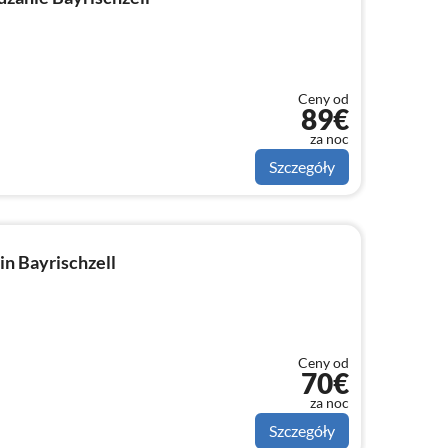
Ceny od
89€
za noc
Szczegóły
n Bayrischzell
Ceny od
70€
za noc
Szczegóły