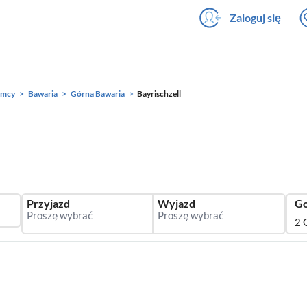
Zaloguj się
emcy
Bawaria
Górna Bawaria
Bayrischzell
Przyjazd
Wyjazd
Go
2 