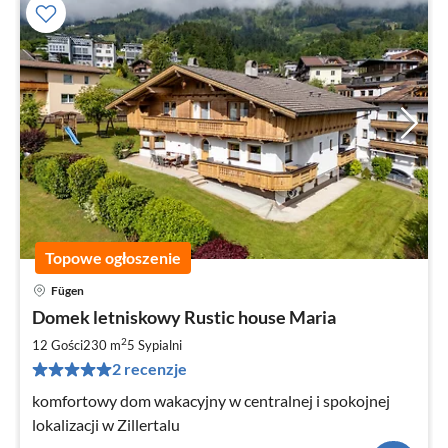
Topowe ogłoszenie
Fügen
Ce
Domek letniskowy Rustic house Maria
od
2
2
12 Gości
230 m
5
Sypialni
za
2 recenzje
no
komfortowy dom wakacyjny w centralnej i spokojnej
lokalizacji w Zillertalu