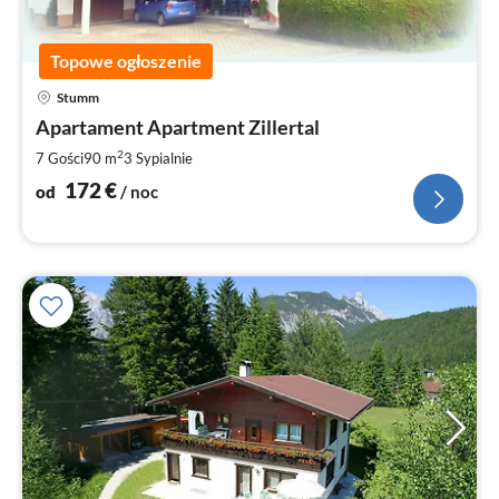
Topowe ogłoszenie
Ce
Stumm
od
1
Apartament Apartment Zillertal
za
2
7 Gości
90 m
3
Sypialnie
no
172
€
od
/ noc