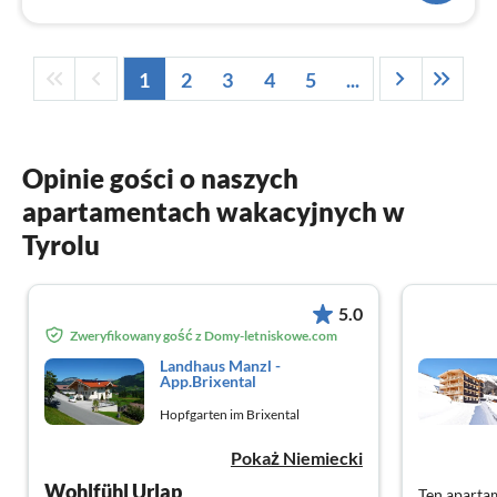
1
2
3
4
5
...
Opinie gości o naszych
apartamentach wakacyjnych w
Tyrolu
5.0
Zweryfikowany gość z Domy-letniskowe.com
Landhaus Manzl -
App.Brixental
Hopfgarten im Brixental
Pokaż Niemiecki
Wohlfühl Urlap
Ten apartam