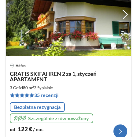
Höfen
Ce
GRATIS SKIFAHREN 2 za 1, styczeń
od
APARTAMENT
1
2
3 Gości
80 m
2
Sypialnie
za
no
35 recenzji
Bezpłatna rezygnacja
Szczególnie zrównoważony
122
€
od
/ noc