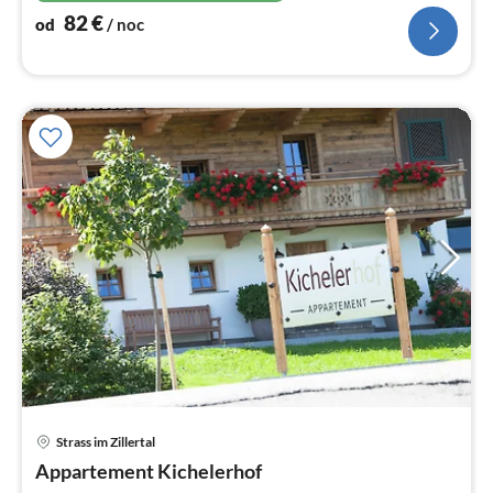
82
€
od
/ noc
Strass im Zillertal
Ce
Appartement Kichelerhof
od