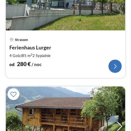
Ce
Strassen
od
2
Ferienhaus Lurger
za
2
4 Gości
85 m
2
Sypialnie
no
280
€
od
/ noc