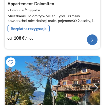
1
Appartement-Dolomiten
za
2
2 Gości
38 m
1
Sypialnia
no
Mieszkanie Dolomity w Sillian, Tyrol. 38 m kw.
powierzchni mieszkalnej, maks. pojemność: 2 osoby, 1
pokój.
Bezpłatna rezygnacja
108
€
od
/ noc