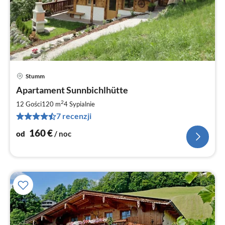
Stumm
Ce
Apartament Sunnbichlhütte
od
1
2
12 Gości
120 m
4
Sypialnie
za
7 recenzji
no
160
€
od
/ noc