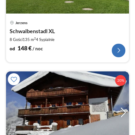
Ce
Jerzens
od
1
Schwalbenstadl XL
za
2
8 Gości
135 m
4
Sypialnie
no
148
€
od
/ noc
20%