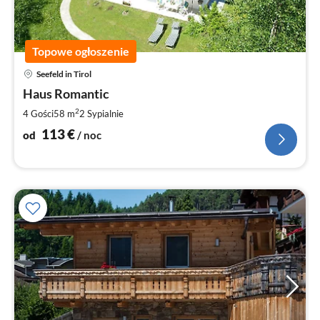
Topowe ogłoszenie
Ce
Seefeld in Tirol
od
1
Haus Romantic
za
2
4 Gości
58 m
2
Sypialnie
no
113
€
od
/ noc