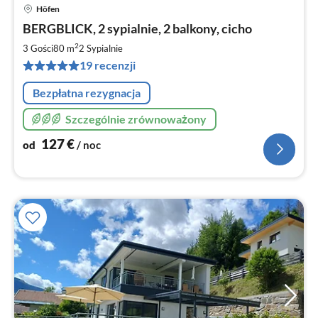
Höfen
Ce
BERGBLICK, 2 sypialnie, 2 balkony, cicho
od
1
2
3 Gości
80 m
2
Sypialnie
za
19 recenzji
no
Bezpłatna rezygnacja
Szczególnie zrównoważony
127
€
od
/ noc