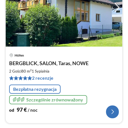
Höfen
Ce
BERGBLICK, SALON, Taras, NOWE
od
9
2
2 Gości
80 m
1
Sypialnia
za
2 recenzje
no
Bezpłatna rezygnacja
Szczególnie zrównoważony
97
€
od
/ noc