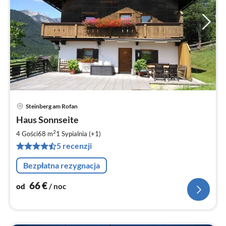
Steinberg am Rofan
Ce
Haus Sonnseite
od
6
2
4 Gości
68 m
1
Sypialnia (+1)
za
5 recenzji
no
Bezpłatna rezygnacja
66
€
od
/ noc