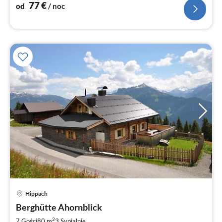
77
€
od
/ noc
Hippach
Ce
Berghütte Ahornblick
od
2
2
7 Gości
80 m
3
Sypialnie