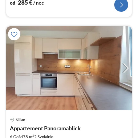
285
€
od
/ noc
Ce
Sillian
od
1
Appartement Panoramablick
za
2
6 Gości
78 m
2
Sypialnie