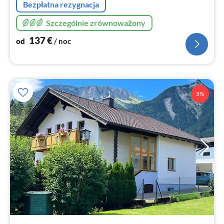
Bezpłatna rezygnacja
Szczególnie zrównoważony
137
€
od
/ noc
5%