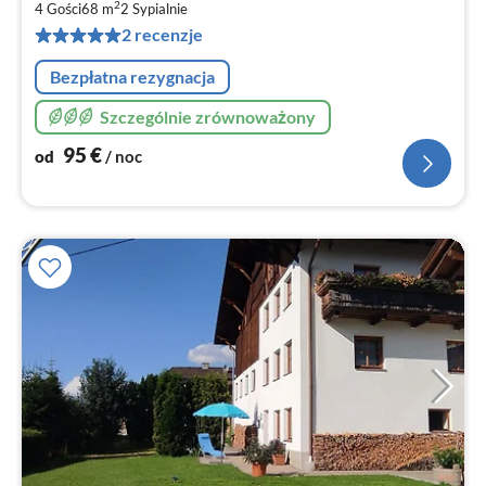
9
2
4 Gości
68 m
2
Sypialnie
za
2 recenzje
no
Bezpłatna rezygnacja
Szczególnie zrównoważony
95
€
od
/ noc