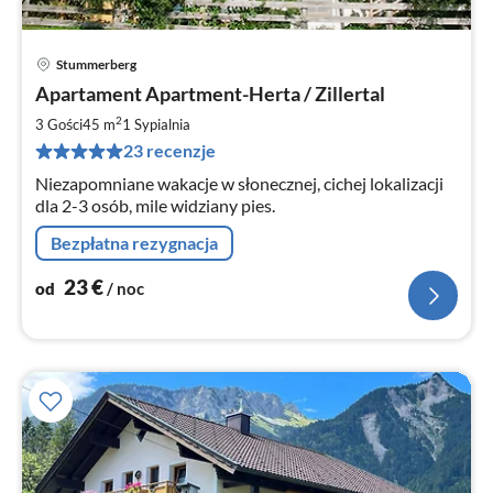
Stummerberg
Ce
Apartament Apartment-Herta / Zillertal
od
2
2
3 Gości
45 m
1
Sypialnia
za
23 recenzje
no
Niezapomniane wakacje w słonecznej, cichej lokalizacji
dla 2-3 osób, mile widziany pies.
Bezpłatna rezygnacja
23
€
od
/ noc