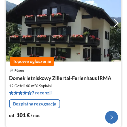
Topowe ogłoszenie
Fügen
Ce
Domek letniskowy Zillertal-Ferienhaus IRMA
od
1
2
12 Gości
140 m
6
Sypialni
za
7 recenzji
no
Bezpłatna rezygnacja
101
€
od
/ noc