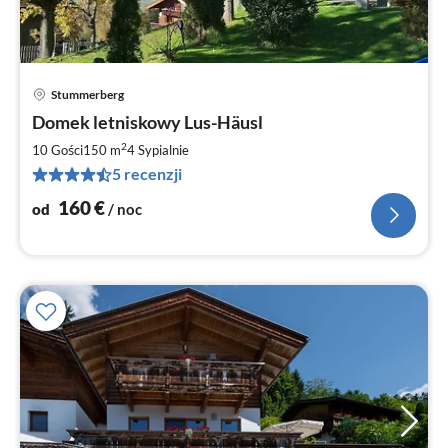
Stummerberg
Ce
Domek letniskowy Lus-Häusl
od
1
2
10 Gości
150 m
4
Sypialnie
za
5 recenzji
no
160
€
od
/ noc