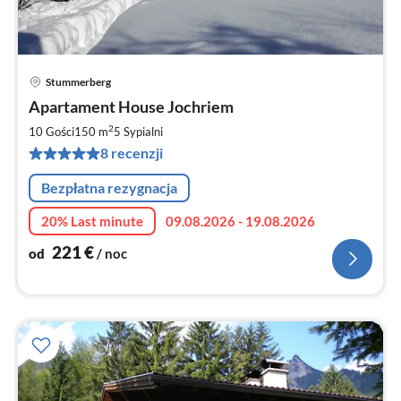
Stummerberg
Ce
Apartament House Jochriem
od
2
2
10 Gości
150 m
5
Sypialni
za
8 recenzji
no
Bezpłatna rezygnacja
20% Last minute
09.08.2026 - 19.08.2026
221
€
od
/ noc