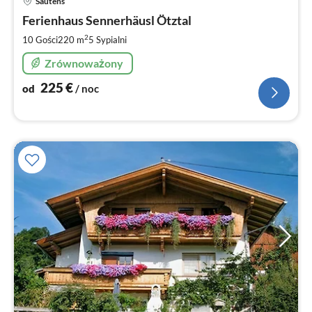
Sautens
od
2
Ferienhaus Sennerhäusl Ötztal
za
2
10 Gości
220 m
5
Sypialni
no
Zrównoważony
225
€
od
/ noc