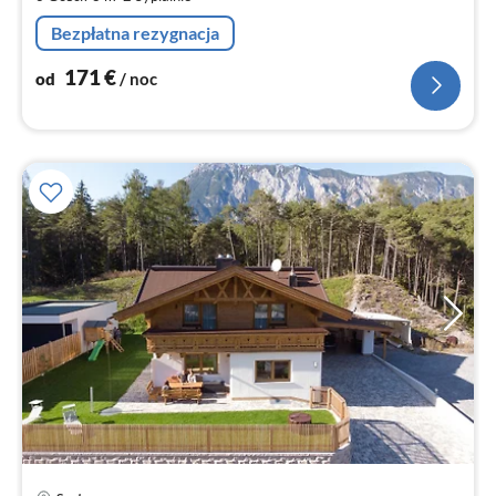
no
Bezpłatna rezygnacja
171
€
od
/ noc
Ce