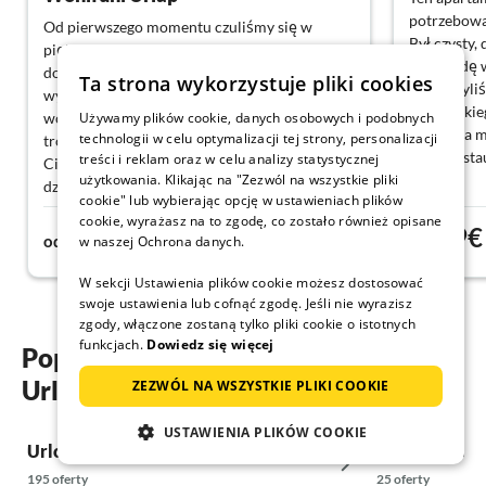
potrzebowa
Od pierwszego momentu czuliśmy się w
Był czysty,
pięknie urządzonym i ponadprzeciętnie
naprawdę 
dobrze wyposażonym domu. Lokalizacja jest
Ta strona wykorzystuje pliki cookies
się, że byl
wymarzona. Tak czystego mieszkania nigdy
narciarskie
Używamy plików cookie, danych osobowych i podobnych
wcześniej nie widziałem. Regina jest bardzo
zabawy, a 
technologii w celu optymalizacji tej strony, personalizacji
troskliwą i serdeczną gospodynią. Tydzień u
opcje resta
treści i reklam oraz w celu analizy statystycznej
Ciebie był po prostu niesamowity. Serdeczne
użytkowania. Klikając na "Zezwól na wszystkie pliki
dzięki za to i chętnie przyjedziemy znowu.
cookie" lub wybierając opcję w ustawieniach plików
cookie, wyrażasz na to zgodę, co zostało również opisane
160€
79€
od
noc
od
w naszej Ochrona danych.
W sekcji Ustawienia plików cookie możesz dostosować
swoje ustawienia lub cofnąć zgodę. Jeśli nie wyrazisz
zgody, włączone zostaną tylko pliki cookie o istotnych
funkcjach.
Dowiedz się więcej
Popularne regiony i miejscowości
Urlop na nartach w Tyrolu
ZEZWÓL NA WSZYSTKIE PLIKI COOKIE
USTAWIENIA PLIKÓW COOKIE
Urlop na nartach w Außerfern
Urlop na nart
195 oferty
25 oferty