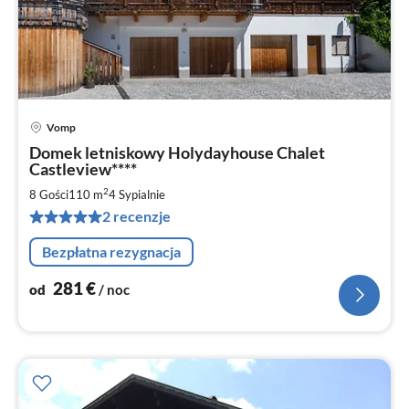
Vomp
Ce
Domek letniskowy Holydayhouse Chalet
od
Castleview****
2
2
8 Gości
110 m
4
Sypialnie
za
no
2 recenzje
Bezpłatna rezygnacja
281
€
od
/ noc