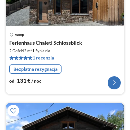
Vomp
Ce
Ferienhaus Chaletl Schlossblick
od
1
2
2 Gości
42 m
1
Sypialnia
za
1 recenzja
no
Bezpłatna rezygnacja
131
€
od
/ noc