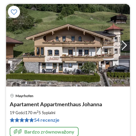
Mayrhofen
Ce
Apartament Appartmenthaus Johanna
od
8
2
19 Gości
170 m
5
Sypialni
za
54 recenzje
no
Bardzo zrównoważony