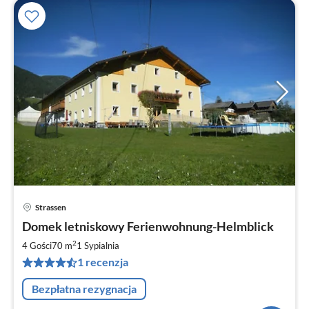
Strassen
Ce
Domek letniskowy Ferienwohnung-Helmblick
od
7
2
4 Gości
70 m
1
Sypialnia
za
1 recenzja
no
Bezpłatna rezygnacja