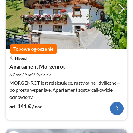
Topowe ogłoszenie
Ce
Hippach
od
1
Apartament Morgenrot
za
2
6 Gości
69 m
2
Sypialnie
no
MORGENROT jest relaksujące, rustykalne, idylliczne—
po prostu wspaniałe. Apartament został całkowicie
odnowiony.
141
€
od
/ noc