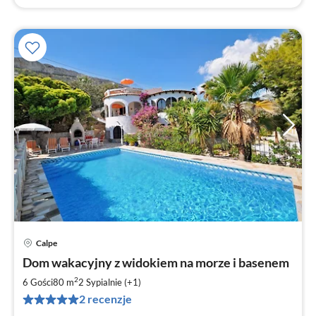
Calpe
Ce
Dom wakacyjny z widokiem na morze i basenem
od
8
2
6 Gości
80 m
2
Sypialnie (+1)
za
2 recenzje
no