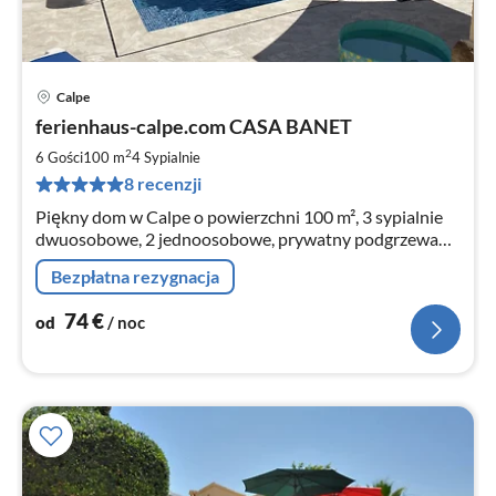
Calpe
Ce
ferienhaus-calpe.com CASA BANET
od
7
2
6 Gości
100 m
4
Sypialnie
za
8 recenzji
no
Piękny dom w Calpe o powierzchni 100 m², 3 sypialnie
dwuosobowe, 2 jednoosobowe, prywatny podgrzewany
basen, 850 m do Costa Blanca.
Bezpłatna rezygnacja
74
€
od
/ noc