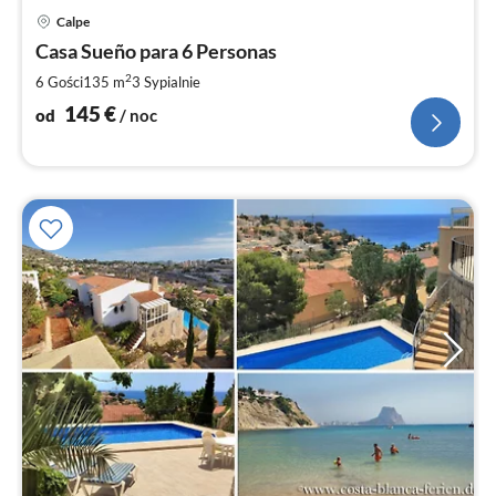
Ce
Calpe
od
1
Casa Sueño para 6 Personas
za
2
6 Gości
135 m
3
Sypialnie
no
145
€
od
/ noc