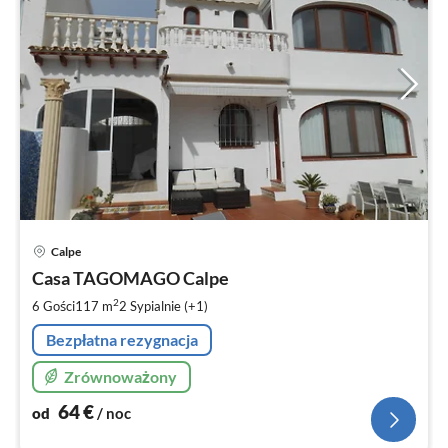
Ce
Calpe
od
6
Casa TAGOMAGO Calpe
za
2
6 Gości
117 m
2
Sypialnie (+1)
no
Bezpłatna rezygnacja
Zrównoważony
64
€
od
/ noc