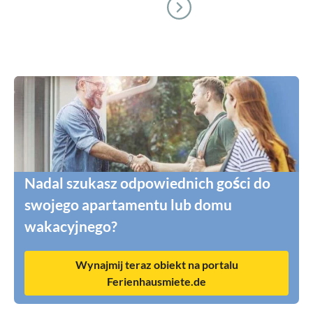
Nadal szukasz odpowiednich gości do
swojego apartamentu lub domu
wakacyjnego?
Wynajmij teraz obiekt na portalu
Ferienhausmiete.de