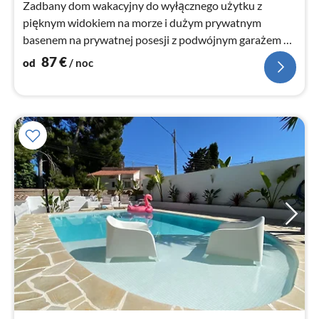
Zadbany dom wakacyjny do wyłącznego użytku z
pięknym widokiem na morze i dużym prywatnym
basenem na prywatnej posesji z podwójnym garażem w
pięknej okolicy panoramicznej w Calpe położony
87
€
od
/ noc