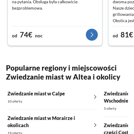
na pytania. Obsługa była całkowicie
dwoma pozio
bezproblemowa.
Nasze dziec
grillowania
Okolica jes
pięć minut
74€
81€
miasta i na
od
noc
od
polecamy t
Popularne regiony i miejscowości
Zwiedzanie miast w Altea i okolicy
Zwiedzanie miast w Calpe
Zwiedzanie m
Wschodniej
10 oferty
5 oferty
Zwiedzanie miast w Morairze i
okolicach
Zwiedzanie m
części Costa d
19 oferty