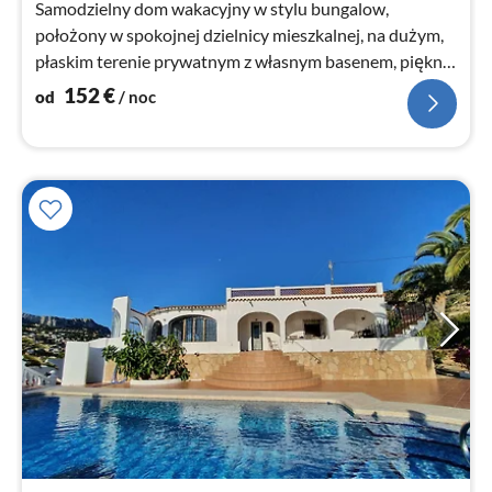
Samodzielny dom wakacyjny w stylu bungalow,
położony w spokojnej dzielnicy mieszkalnej, na dużym,
płaskim terenie prywatnym z własnym basenem, pięknie
urządzony i dobrze wyposażony.
152
€
od
/ noc