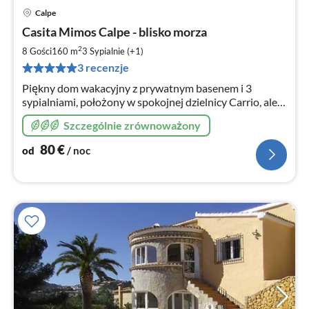
Calpe
Ce
Casita Mimos Calpe - blisko morza
od
8
2
8 Gości
160 m
3
Sypialnie (+1)
za
3 recenzje
no
Piękny dom wakacyjny z prywatnym basenem i 3
sypialniami, położony w spokojnej dzielnicy Carrio, ale
w odległości spaceru od plaży, sklepów, barów,
Szczególnie zrównoważony
restauracji, supermarketów, ....
80
€
od
/ noc