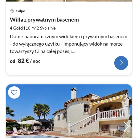
Ce
Calpe
od
8
Willa z prywatnym basenem
za
2
4 Gości
110 m
2
Sypialnie
no
Dom z panoramicznym widokiem i prywatnym basenem
- do wyłącznego użytku - imponujący widok na morze
towarzyszy Ci na całej posesji...
82
€
od
/ noc