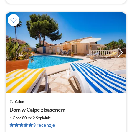
Calpe
Ce
Dom w Calpe z basenem
od
1
2
4 Gości
80 m
2
Sypialnie
za
3 recenzje
no