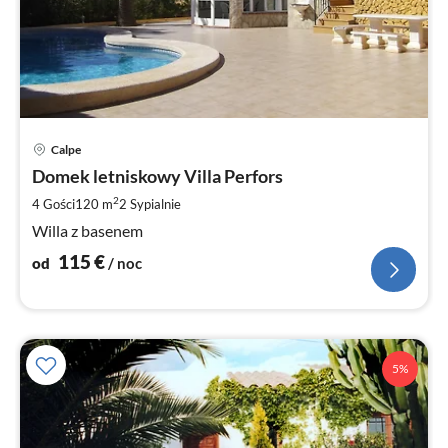
Ce
Calpe
od
1
Domek letniskowy Villa Perfors
za
2
4 Gości
120 m
2
Sypialnie
no
Willa z basenem
115
€
od
/ noc
5%