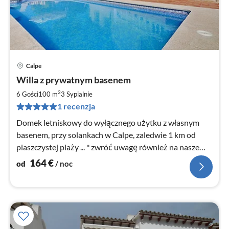
Calpe
Ce
Willa z prywatnym basenem
od
1
2
6 Gości
100 m
3
Sypialnie
za
1 recenzja
no
Domek letniskowy do wyłącznego użytku z własnym
basenem, przy solankach w Calpe, zaledwie 1 km od
piaszczystej plaży ... * zwróć uwagę również na nasze
oszczędnościowe terminy przy wynajmie na 3 tygodnie
164
€
od
/ noc
*