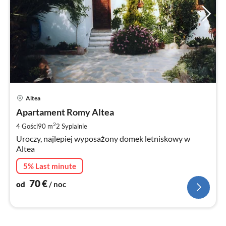
Ce
Altea
od
7
Apartament Romy Altea
za
2
4 Gości
90 m
2
Sypialnie
no
Uroczy, najlepiej wyposażony domek letniskowy w
Altea
5% Last minute
70
€
od
/ noc