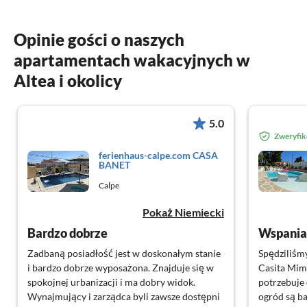
Opinie gości o naszych
apartamentach wakacyjnych w
Altea i okolicy
5.0
Zweryfi
ferienhaus-calpe.com CASA
BANET
Calpe
Pokaż Niemiecki
Bardzo dobrze
Wspania
Zadbaną posiadłość jest w doskonałym stanie
Spędziliśmy
i bardzo dobrze wyposażona. Znajduje się w
Casita Mim
spokojnej urbanizacji i ma dobry widok.
potrzebuje
Wynajmujący i zarządca byli zawsze dostępni
ogród są ba