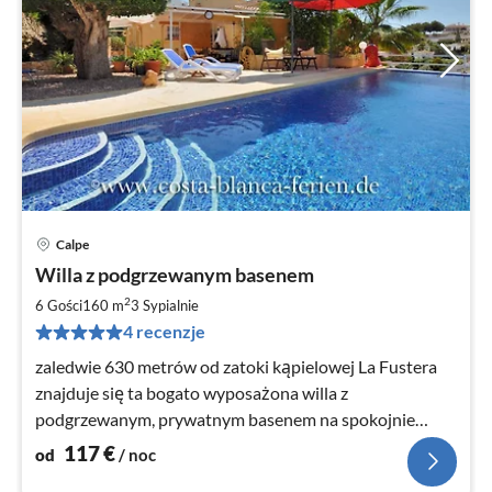
Calpe
Ce
Willa z podgrzewanym basenem
od
1
2
6 Gości
160 m
3
Sypialnie
za
4 recenzje
no
zaledwie 630 metrów od zatoki kąpielowej La Fustera
znajduje się ta bogato wyposażona willa z
podgrzewanym, prywatnym basenem na spokojnie
położonej, prywatnej posesji .....
117
€
od
/ noc