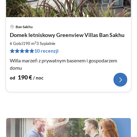
Ban Sakhu
Ce
Domek letniskowy Greenview Villas Ban Sakhu
od
1
2
6 Gości
190 m
3
Sypialnie
za
10 recenzji
no
Willa marzeń z prywatnym basenem i gospodarzem
domu
190
€
od
/ noc