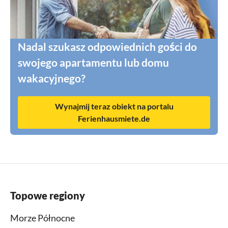
Nadal szukasz odpowiednich gości do
swojego apartamentu lub domu
wakacyjnego?
Wynajmij teraz obiekt na portalu
Ferienhausmiete.de
Topowe regiony
Morze Północne