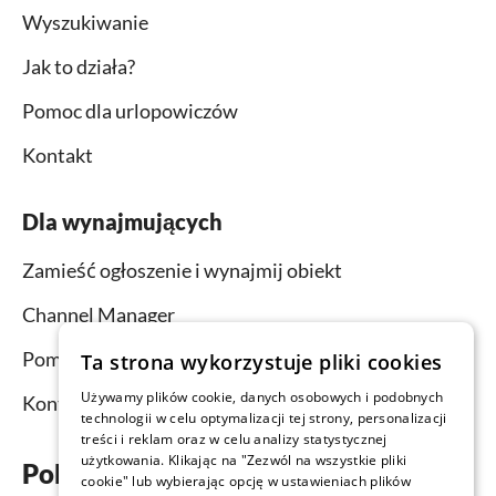
Wyszukiwanie
Jak to działa?
Pomoc dla urlopowiczów
Kontakt
Dla wynajmujących
Zamieść ogłoszenie i wynajmij obiekt
Channel Manager
Pomoc dla wynajmujących
Ta strona wykorzystuje pliki cookies
Używamy plików cookie, danych osobowych i podobnych
Kontakt
technologii w celu optymalizacji tej strony, personalizacji
treści i reklam oraz w celu analizy statystycznej
użytkowania. Klikając na "Zezwól na wszystkie pliki
Pobierz aplikację już teraz
cookie" lub wybierając opcję w ustawieniach plików