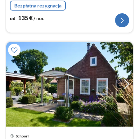
Bezpłatna rezygnacja
135
€
od
/ noc
Schoorl