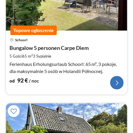
Topowe ogłoszenie
Ce
Schoorl
od
9
Bungalow 5 personen Carpe Diem
za
2
5 Gości
65 m
3
Sypialnie
no
Ferienhaus Erholungsurlaub Schoorl: 65 m², 3 pokoje,
dla maksymalnie 5 osób w Holandii Północnej.
92
€
od
/ noc