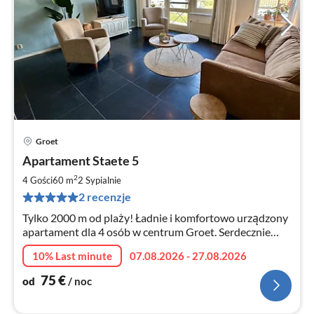
Groet
Ce
Apartament Staete 5
od
7
2
4 Gości
60 m
2
Sypialnie
za
2 recenzje
no
Tylko 2000 m od plaży! Ładnie i komfortowo urządzony
apartament dla 4 osób w centrum Groet. Serdecznie
zapraszamy!
10% Last minute
07.08.2026 - 27.08.2026
75
€
od
/ noc