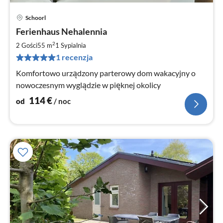
Schoorl
Ce
Ferienhaus Nehalennia
od
1
2
2 Gości
55 m
1
Sypialnia
za
1 recenzja
no
Komfortowo urządzony parterowy dom wakacyjny o
nowoczesnym wyglądzie w pięknej okolicy
114
€
od
/ noc