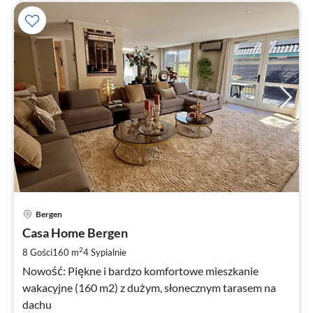
Ce
Bergen
od
6
Casa Home Bergen
za
2
8 Gości
160 m
4
Sypialnie
no
Nowość: Piękne i bardzo komfortowe mieszkanie
wakacyjne (160 m2) z dużym, słonecznym tarasem na
dachu