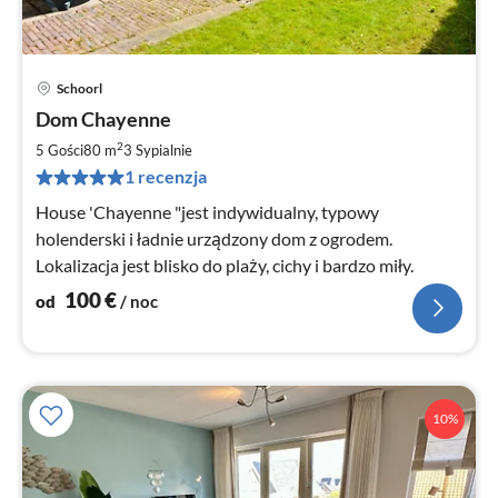
Schoorl
Ce
Dom Chayenne
od
1
2
5 Gości
80 m
3
Sypialnie
za
1 recenzja
no
House 'Chayenne "jest indywidualny, typowy
holenderski i ładnie urządzony dom z ogrodem.
Lokalizacja jest blisko do plaży, cichy i bardzo miły.
100
€
od
/ noc
10%