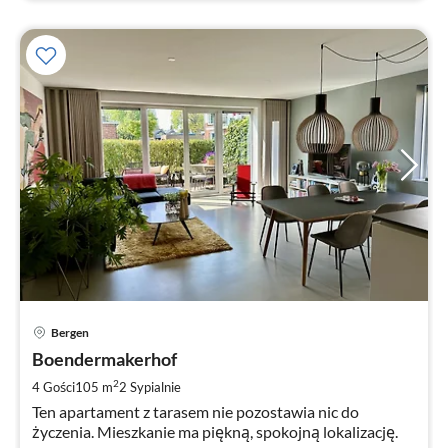
Ce
Bergen
od
1
Boendermakerhof
za
2
4 Gości
105 m
2
Sypialnie
no
Ten apartament z tarasem nie pozostawia nic do
życzenia. Mieszkanie ma piękną, spokojną lokalizację.