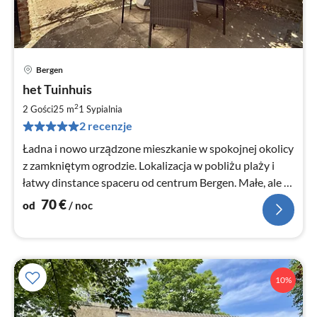
Bergen
Ce
het Tuinhuis
od
7
2
2 Gości
25 m
1
Sypialnia
za
2 recenzje
no
Ładna i nowo urządzone mieszkanie w spokojnej okolicy
z zamkniętym ogrodzie. Lokalizacja w pobliżu plaży i
łatwy dinstance spaceru od centrum Bergen. Małe, ale w
porządku!
70
€
od
/ noc
10%