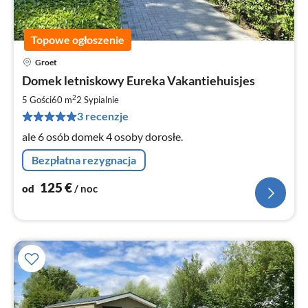
Topowe ogłoszenie
Groet
Ce
Domek letniskowy Eureka Vakantiehuisjes
od
1
2
5 Gości
60 m
2
Sypialnie
za
3 recenzje
no
ale 6 osób domek 4 osoby dorosłe.
Bezpłatna rezygnacja
125
€
od
/ noc