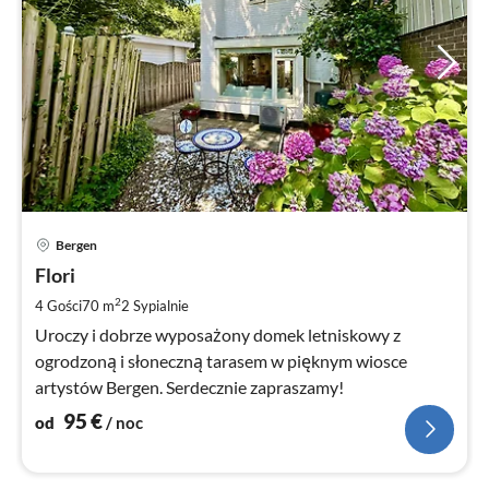
Ce
Bergen
od
9
Flori
za
2
4 Gości
70 m
2
Sypialnie
no
Uroczy i dobrze wyposażony domek letniskowy z
ogrodzoną i słoneczną tarasem w pięknym wiosce
artystów Bergen. Serdecznie zapraszamy!
95
€
od
/ noc