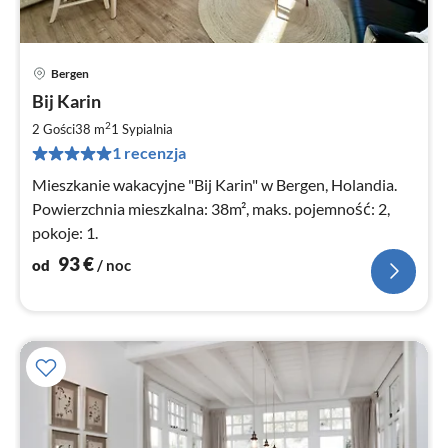
Bergen
Ce
Bij Karin
od
9
2
2 Gości
38 m
1
Sypialnia
za
1 recenzja
no
Mieszkanie wakacyjne "Bij Karin" w Bergen, Holandia.
Powierzchnia mieszkalna: 38m², maks. pojemność: 2,
pokoje: 1.
93
€
od
/ noc