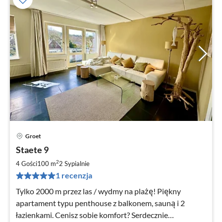
Groet
Ce
Staete 9
od
1
2
4 Gości
100 m
2
Sypialnie
za
1 recenzja
no
Tylko 2000 m przez las / wydmy na plażę! Piękny
apartament typu penthouse z balkonem, sauną i 2
łazienkami. Cenisz sobie komfort? Serdecznie