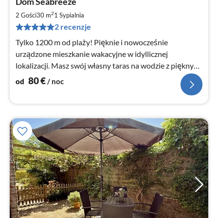
Dom Seabreeze
od
8
2
2 Gości
30 m
1
Sypialnia
za
2 recenzje
no
Tylko 1200 m od plaży! Pięknie i nowocześnie
urządzone mieszkanie wakacyjne w idyllicznej
lokalizacji. Masz swój własny taras na wodzie z pięknym
widokiem na łodzie!
80
€
od
/ noc