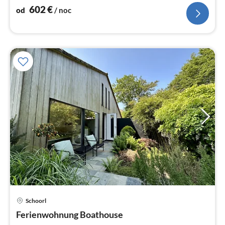
602
€
od
/ noc
Schoorl
Ce
Ferienwohnung Boathouse
od