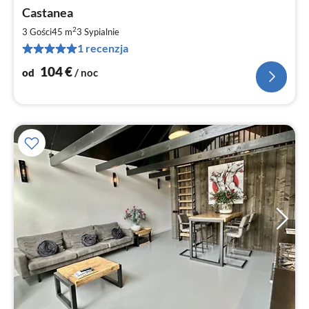
Ce
Castanea
od
1
2
3 Gości
45 m
3
Sypialnie
za
1 recenzja
no
104
€
od
/ noc