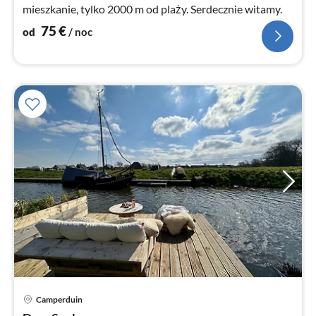
mieszkanie, tylko 2000 m od plaży. Serdecznie witamy.
75
€
od
/ noc
Camperduin
Ce