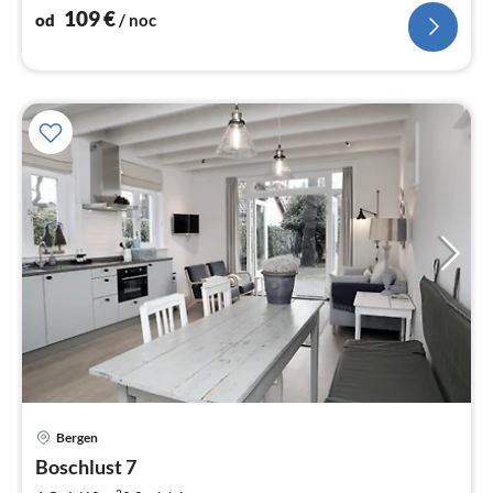
zapraszamy!
109
€
od
/ noc
Bergen
Ce
Boschlust 7
od