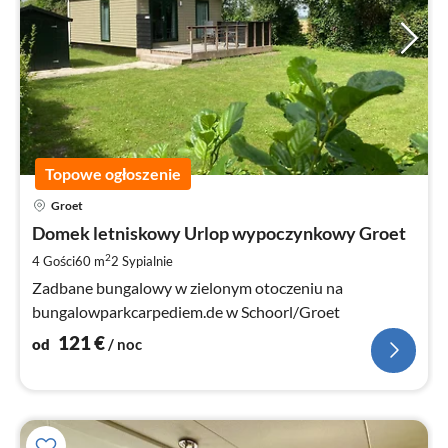
Topowe ogłoszenie
Ce
Groet
od
1
Domek letniskowy Urlop wypoczynkowy Groet
za
2
4 Gości
60 m
2
Sypialnie
no
Zadbane bungalowy w zielonym otoczeniu na
bungalowparkcarpediem.de w Schoorl/Groet
121
€
od
/ noc