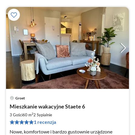
Groet
Ce
Mieszkanie wakacyjne Staete 6
od
7
2
3 Gości
60 m
2
Sypialnie
za
1 recenzja
no
Nowe, komfortowe i bardzo gustownie urządzone