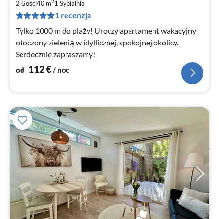
1
2
2 Gości
40 m
1
Sypialnia
za
1 recenzja
no
Tylko 1000 m do plaży! Uroczy apartament wakacyjny
otoczony zielenią w idyllicznej, spokojnej okolicy.
Serdecznie zapraszamy!
112
€
od
/ noc