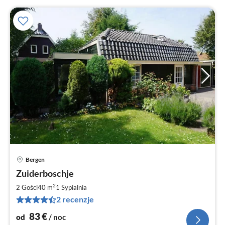
Bergen
Ce
Zuiderboschje
od
8
2
2 Gości
40 m
1
Sypialnia
za
2 recenzje
no
83
€
od
/ noc