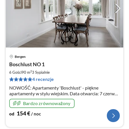
Bergen
Ce
Boschlust NO 1
od
1
2
6 Gości
90 m
3
Sypialnie
za
4 recenzje
no
NOWOŚĆ: Apartamenty 'Boschlust' - piękne
apartamenty w stylu wiejskim. Data otwarcia: 7 czerwca
2019 r. Rezerwacja możliwa.
Bardzo zrównoważony
154
€
od
/ noc