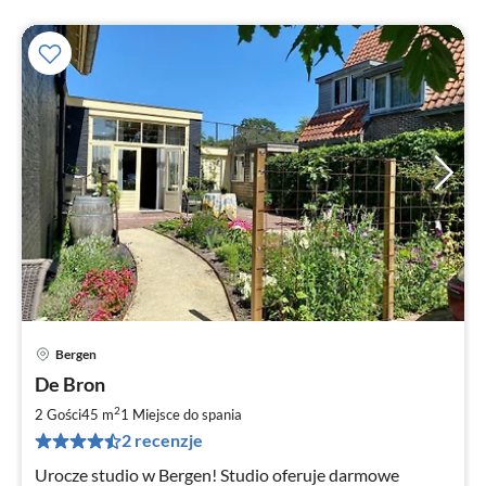
Bergen
Ce
De Bron
od
7
2
2 Gości
45 m
1
Miejsce do spania
za
2 recenzje
no
Urocze studio w Bergen! Studio oferuje darmowe