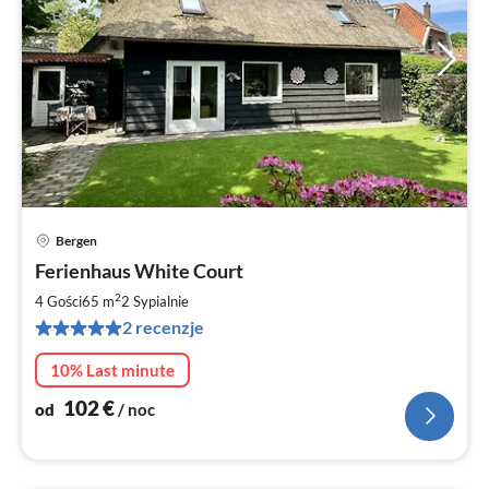
Bergen
Ce
Ferienhaus White Court
od
1
2
4 Gości
65 m
2
Sypialnie
za
2 recenzje
no
10% Last minute
102
€
od
/ noc