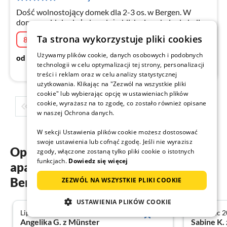
no
Dość wolnostojący domek dla 2-3 os. w Bergen. W
domu znajduje się ładna plaża blisko i spokojnej okolicy
z dużym ogrodem. Doskonały pod każdym względem!
Ta strona wykorzystuje pliki cookies
8% Last minute
06.08.2026 - 18.08.2026
Używamy plików cookie, danych osobowych i podobnych
77
€
od
/ noc
technologii w celu optymalizacji tej strony, personalizacji
treści i reklam oraz w celu analizy statystycznej
użytkowania. Klikając na "Zezwól na wszystkie pliki
cookie" lub wybierając opcję w ustawieniach plików
cookie, wyrażasz na to zgodę, co zostało również opisane
1
2
3
4
5
...
w naszej Ochrona danych.
W sekcji Ustawienia plików cookie możesz dostosować
swoje ustawienia lub cofnąć zgodę. Jeśli nie wyrazisz
Opinie gości o naszych
zgody, włączone zostaną tylko pliki cookie o istotnych
funkcjach.
Dowiedz się więcej
apartamentach wakacyjnych w
Bergen
ZEZWÓL NA WSZYSTKIE PLIKI COOKIE
USTAWIENIA PLIKÓW COOKIE
Lipiec 2026
Czerwiec 
5.0
Angelika G. z Münster
Sabine K.