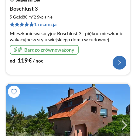
Bergen aan Zee
Ce
Boschlust 3
od
1
2
5 Gości
80 m
2
Sypialnie
za
1 recenzja
no
Mieszkanie wakacyjne Boschlust 3 - piękne mieszkanie
wakacyjne w stylu wiejskiego domu w cudownej
lokalizacji. Tylko 500 m do centrum Bergen i tylko 20
Bardzo zrównoważony
minut rowerem do plaży. Witamy w Bergen!
119
€
od
/ noc