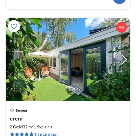
8%
Bergen
Ce
erem
od
7
2
2 Gości
32 m
1
Sypialnia
za
1 recenzja