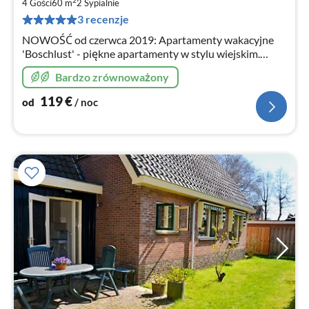
1
2
4 Gości
60 m
2
Sypialnie
za
3 recenzje
no
NOWOŚĆ od czerwca 2019: Apartamenty wakacyjne
'Boschlust' - piękne apartamenty w stylu wiejskim.
Piękna lokalizacja, zaledwie 500 m od centrum Bergen.
Bardzo zrównoważony
Witamy na naszej stronie internetowej!
119
€
od
/ noc