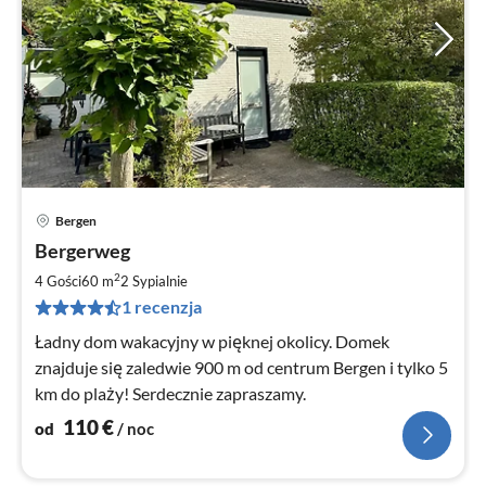
Bergen
Ce
Bergerweg
od
1
2
4 Gości
60 m
2
Sypialnie
za
1 recenzja
no
Ładny dom wakacyjny w pięknej okolicy. Domek
znajduje się zaledwie 900 m od centrum Bergen i tylko 5
km do plaży! Serdecznie zapraszamy.
110
€
od
/ noc