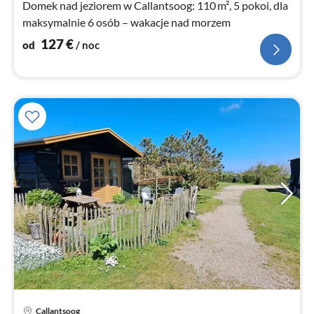
Domek nad jeziorem w Callantsoog: 110 m², 5 pokoi, dla
maksymalnie 6 osób – wakacje nad morzem
127
€
od
/ noc
Callantsoog