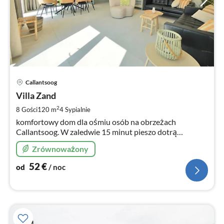
Ce
Callantsoog
od
5
Villa Zand
za
2
8 Gości
120 m
4
Sypialnie
no
komfortowy dom dla ośmiu osób na obrzeżach
Callantsoog. W zaledwie 15 minut pieszo dotrą
Państwo zarówno na piękną plażę, jak i na przytulny
Zrównoważony
rynek.
52
€
od
/ noc