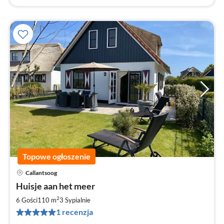
Topowe ogłoszenie
Callantsoog
Ce
Huisje aan het meer
od
1
2
6 Gości
110 m
3
Sypialnie
za
1 recenzja
no