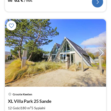
od
/ noc
Ce
Groote Keeten
od
6
XL Villa Park 25 Sande
za
2
12 Gości
180 m
5
Sypialni