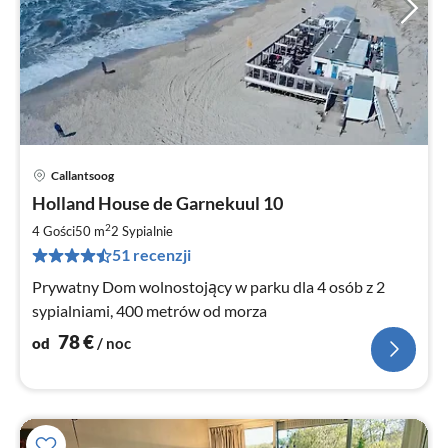
Callantsoog
Ce
Holland House de Garnekuul 10
od
7
2
4 Gości
50 m
2
Sypialnie
za
51 recenzji
no
Prywatny Dom wolnostojący w parku dla 4 osób z 2
sypialniami, 400 metrów od morza
78
€
od
/ noc