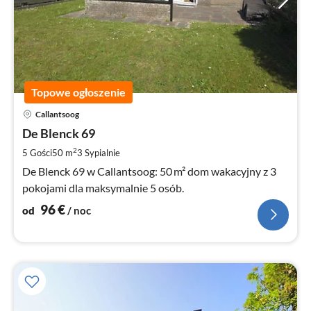
Topowe ogłoszenie
Ce
Callantsoog
od
9
De Blenck 69
za
2
5 Gości
50 m
3
Sypialnie
no
De Blenck 69 w Callantsoog: 50 m² dom wakacyjny z 3
pokojami dla maksymalnie 5 osób.
96
€
od
/ noc