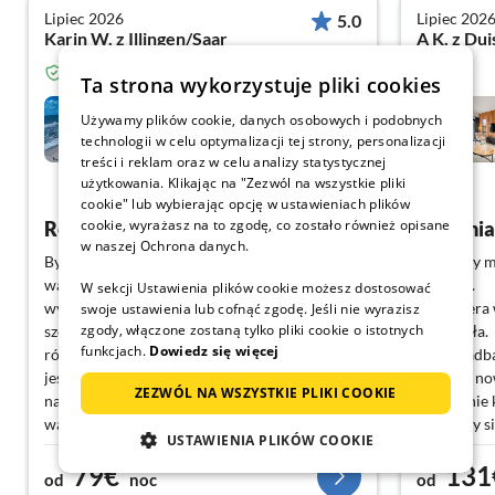
Lipiec 2026
Lipiec 202
5.0
Karin W. z Illingen/Saar
A K. z Du
Zweryfikowany gość z Domy-letniskowe.com
Ta strona wykorzystuje pliki cookies
Holland House de Garnekuul
10
Używamy plików cookie, danych osobowych i podobnych
technologii w celu optymalizacji tej strony, personalizacji
Callantsoog
treści i reklam oraz w celu analizy statystycznej
użytkowania. Klikając na "Zezwól na wszystkie pliki
Pokaż Niemiecki
cookie" lub wybierając opcję w ustawieniach plików
cookie, wyrażasz na to zgodę, co zostało również opisane
Relaksujący urlop
Wspania
w naszej Ochrona danych.
Byłem już ósmy raz w tym pięknym domku
Mieliśmy m
wakacyjnym ?. Jest wszystko, co potrzebne,
wakacje.
W sekcji Ustawienia plików cookie możesz dostosować
wygodne łóżka i urządzone z dużą dbałością o
Atmosfera 
swoje ustawienia lub cofnąć zgodę. Jeśli nie wyrazisz
zgody, włączone zostaną tylko pliki cookie o istotnych
szczegóły. Mały, niedostrzegalny ogród jest
wspaniała.
funkcjach.
Dowiedz się więcej
również idealny dla mojego psa. Pani Köster
Super zadba
jest wspaniałą gospodynią i zawsze dostępna
Świetne no
ZEZWÓL NA WSZYSTKIE PLIKI COOKIE
na pytania. Dzięki świetnej lokalizacji domku
absolutnie
wakacyjnego wszystko jest w zasięgu pieszym:
Czuliśmy s
USTAWIENIA PLIKÓW COOKIE
plaża/restauracja/sklepy. Już zarezerwowałem
zdecydowan
79€
131
na następne lato ?
Super lokal
od
noc
od
drogę na pl