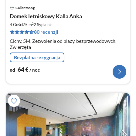
Callantsoog
Ce
Domek letniskowy Kalla Anka
od
6
2
4 Gości
75 m
2
Sypialnie
za
80 recenzji
no
Cichy, 5M. Zezwolenia od plaży, bezprzewodowych,
Zwierzęta
Bezpłatna rezygnacja
64
€
od
/ noc