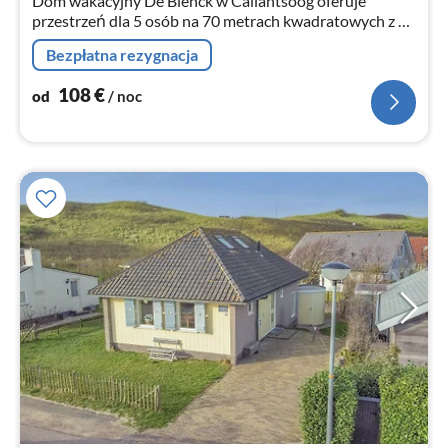
Dom wakacyjny De Blenck w Callantsoog oferuje
przestrzeń dla 5 osób na 70 metrach kwadratowych z 1
pokojem.
Bezpłatna rezygnacja
108
€
od
/ noc