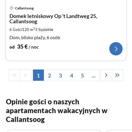
Ce
Callantsoog
od
3
Domek letniskowy Op 't Landtweg 25,
Callantsoog
za
no
2
6 Gości
120 m
3
Sypialnie
Dom, blisko plaży, 6 osób
35
€
od
/ noc
1
2
3
4
5
...
Opinie gości o naszych
apartamentach wakacyjnych w
Callantsoog