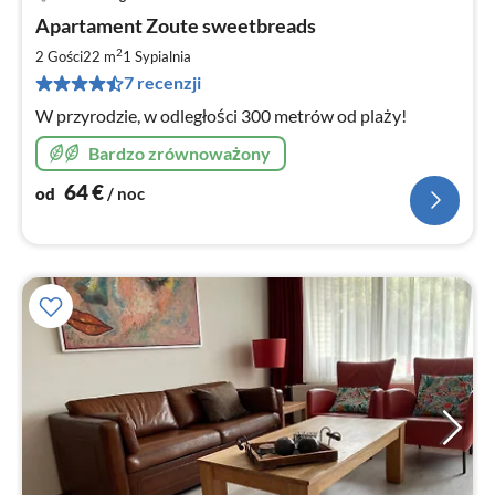
Ce
Apartament Zoute sweetbreads
od
6
2
2 Gości
22 m
1
Sypialnia
za
7 recenzji
no
W przyrodzie, w odległości 300 metrów od plaży!
Bardzo zrównoważony
64
€
od
/ noc