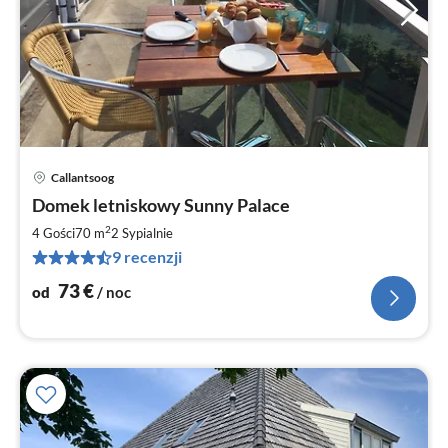
Callantsoog
Ce
Domek letniskowy Sunny Palace
od
7
2
4 Gości
70 m
2
Sypialnie
za
9 recenzji
no
73
€
od
/ noc