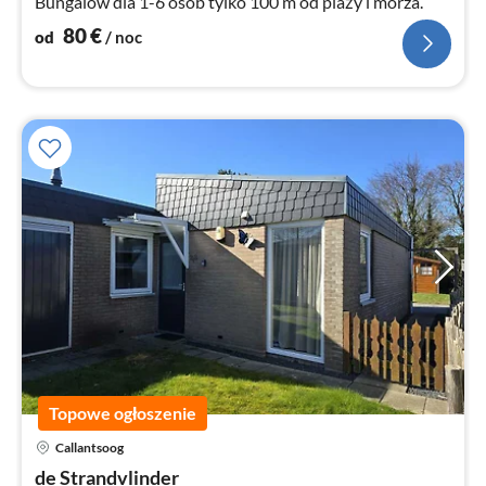
Bungalow dla 1-6 osób tylko 100 m od plaży i morza.
80
€
od
/ noc
Topowe ogłoszenie
Callantsoog
Ce
de Strandvlinder
od