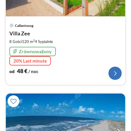
Ce
Callantsoog
od
4
Villa Zee
za
2
8 Gości
120 m
4
Sypialnie
no
Zrównoważony
20% Last minute
48
€
od
/ noc