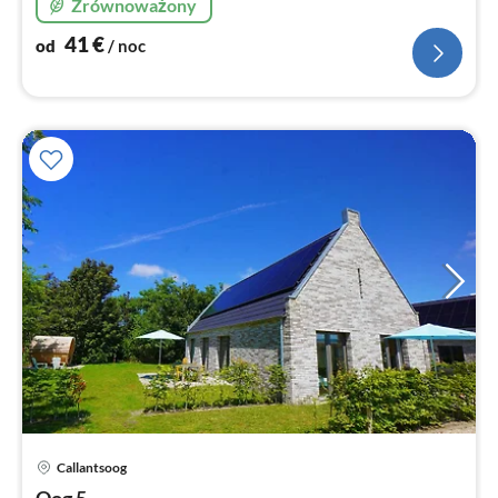
Zrównoważony
przemyślany.
41
€
od
/ noc
Ce
Callantsoog
od
Oog 5