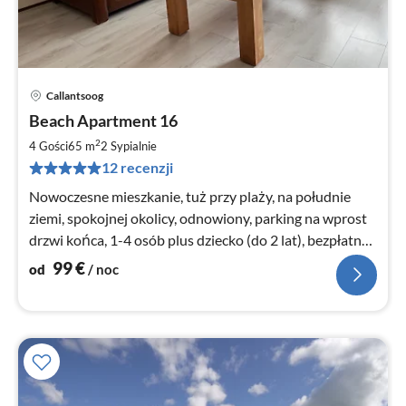
Callantsoog
Ce
Beach Apartment 16
od
1
2
4 Gości
65 m
2
Sypialnie
za
12 recenzji
no
Nowoczesne mieszkanie, tuż przy plaży, na południe
ziemi, spokojnej okolicy, odnowiony, parking na wprost
drzwi końca, 1-4 osób plus dziecko (do 2 lat), bezpłatny
bezprzewodowy dostęp do Internetu
99
€
od
/ noc