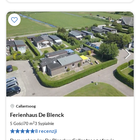
Callantsoog
Ce
Ferienhaus De Blenck
od
1
2
5 Gości
70 m
3
Sypialnie
za
8 recenzji
no