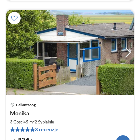
Callantsoog
Ce
Monika
od
8
2
3 Gości
45 m
2
Sypialnie
za
3 recenzje
no
82
€