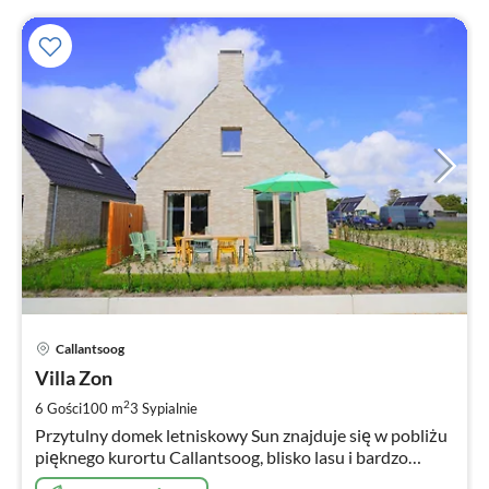
Ce
Callantsoog
od
4
Villa Zon
za
2
6 Gości
100 m
3
Sypialnie
no
Przytulny domek letniskowy Sun znajduje się w pobliżu
pięknego kurortu Callantsoog, blisko lasu i bardzo
blisko plaży. Nowy domek letniskowy jest nowoczesny i