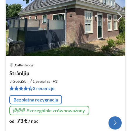
Callantsoog
Ce
Strânljip
od
7
2
3 Gości
58 m
1
Sypialnia (+1)
za
3 recenzje
no
Bezpłatna rezygnacja
Szczególnie zrównoważony
73
€
od
/ noc