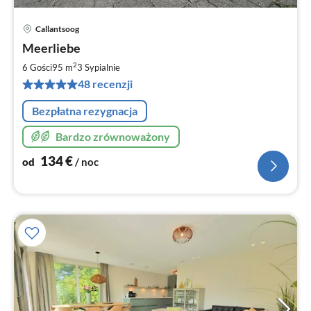
Callantsoog
Ce
Meerliebe
od
1
2
6 Gości
95 m
3
Sypialnie
za
48 recenzji
no
Bezpłatna rezygnacja
Bardzo zrównoważony
134
€
od
/ noc