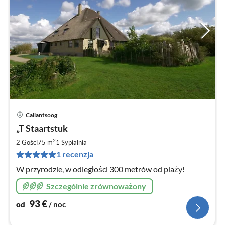
Callantsoog
Ce
„T Staartstuk
od
9
2
2 Gości
75 m
1
Sypialnia
za
1 recenzja
no
W przyrodzie, w odległości 300 metrów od plaży!
Szczególnie zrównoważony
93
€
od
/ noc