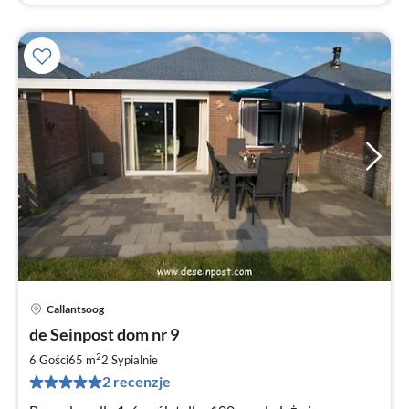
Callantsoog
Ce
de Seinpost dom nr 9
od
8
2
6 Gości
65 m
2
Sypialnie
za
2 recenzje
no