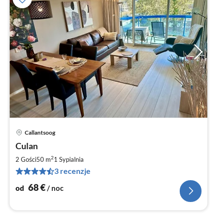
Callantsoog
Ce
Culan
od
6
2
2 Gości
50 m
1
Sypialnia
za
3 recenzje
no
68
€
od
/ noc