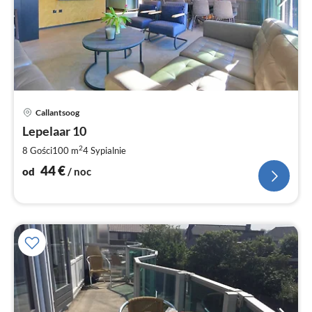
Ce
Callantsoog
od
4
Lepelaar 10
za
2
8 Gości
100 m
4
Sypialnie
no
44
€
od
/ noc