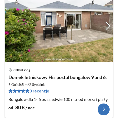
Callantsoog
Ce
Domek letniskowy His postal bungalow 9 and 6.
od
8
2
6 Gości
65 m
2
Sypialnie
za
3 recenzje
no
Bungalow dla 1- 6 os zaledwie 100 mtr od morza i plaży.
80
€
od
/ noc