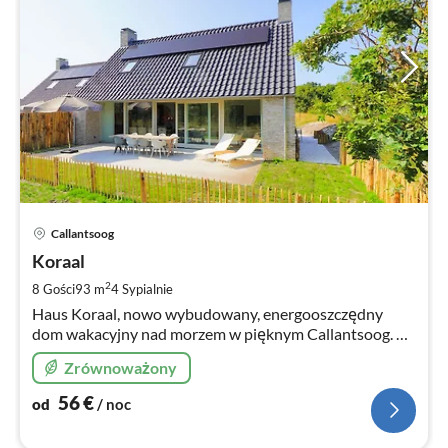
Ce
Callantsoog
od
5
Koraal
za
2
8 Gości
93 m
4
Sypialnie
no
Haus Koraal, nowo wybudowany, energooszczędny
dom wakacyjny nad morzem w pięknym Callantsoog. 8
osób, 4 pokoje.
Zrównoważony
56
€
od
/ noc