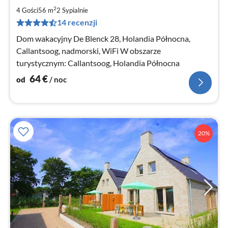
6
2
4 Gości
56 m
2
Sypialnie
za
14 recenzji
no
Dom wakacyjny De Blenck 28, Holandia Północna,
Callantsoog, nadmorski, WiFi W obszarze
turystycznym: Callantsoog, Holandia Północna
64
€
od
/ noc
20%