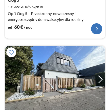
6
za
2
10 Gości
90 m
5
Sypialni
no
Op ‘t Oog 5 – Przestronny, nowoczesny i
energooszczędny dom wakacyjny dla rodziny
60
€
od
/ noc