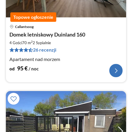
Topowe ogłoszenie
Callantsoog
Ce
Domek letniskowy Duinland 160
od
9
2
4 Gości
70 m
2
Sypialnie
za
26 recenzji
no
Apartament nad morzem
95
€
od
/ noc