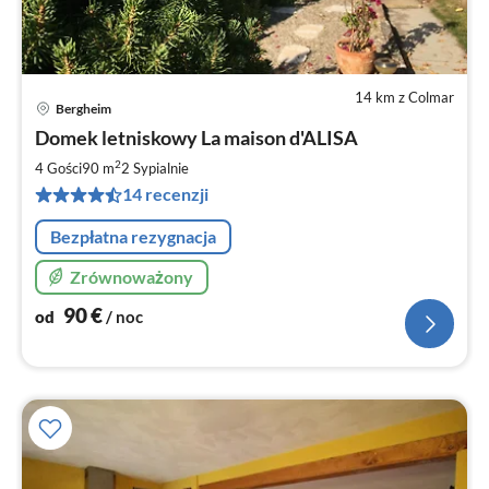
14 km z Colmar
Bergheim
Ce
Domek letniskowy La maison d'ALISA
od
9
2
4 Gości
90 m
2
Sypialnie
za
14 recenzji
no
Bezpłatna rezygnacja
Zrównoważony
90
€
od
/ noc