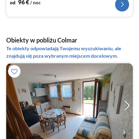
96
€
od
/ noc
Obiekty w pobliżu Colmar
Te obiekty odpowiadają Twojemu wyszukiwaniu, ale
znajdują się poza wybranym miejscem docelowym.