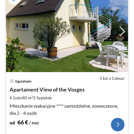
5 km z Colmar
Ce
Eguisheim
od
6
Apartament View of the Vosges
za
2
4 Gości
40 m
2
Sypialnie
no
Mieszkanie wakacyjne **** samodzielne, nowoczesne,
dla 2 - 4 osób
66
€
od
/ noc