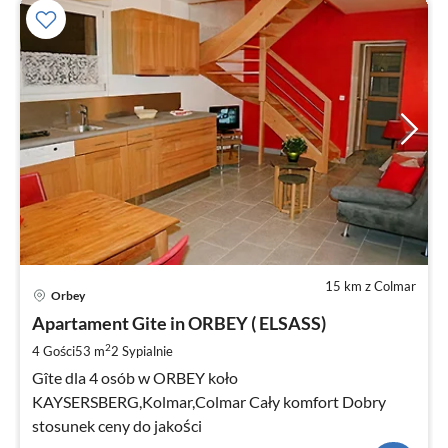
15 km z Colmar
Ce
Orbey
od
5
Apartament Gite in ORBEY ( ELSASS)
za
2
4 Gości
53 m
2
Sypialnie
no
Gîte dla 4 osób w ORBEY koło
KAYSERSBERG,Kolmar,Colmar Cały komfort Dobry
stosunek ceny do jakości