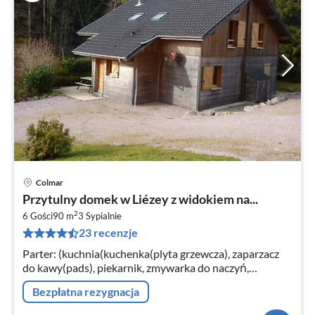
Colmar
Ce
Przytulny domek w Liézey z widokiem na...
od
2
9
6 Gości
90 m
3
Sypialnie
23 recenzje
za
no
Parter: (kuchnia(kuchenka(plyta grzewcza), zaparzacz
do kawy(pads), piekarnik, zmywarka do naczyń,
lodówko-zamrażarka), salon/jadalnia(TV, odtwarzacz
Bezpłatna rezygnacja
DVD)