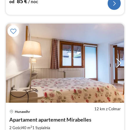
85
€
od
/ noc
12 km z Colmar
Ce
Hunawihr
od
6
Apartament apartement Mirabelles
za
2
2 Gości
40 m
1
Sypialnia