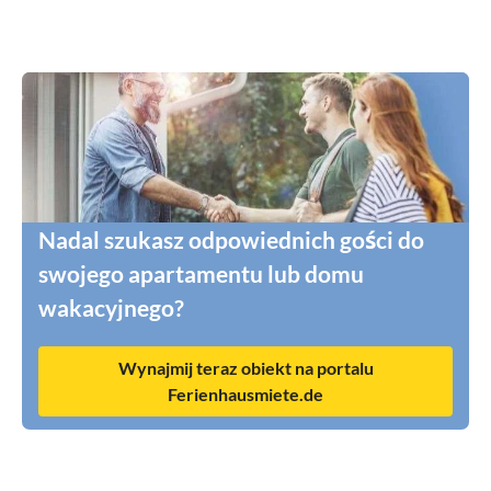
Nadal szukasz odpowiednich gości do
swojego apartamentu lub domu
wakacyjnego?
Wynajmij teraz obiekt na portalu
Ferienhausmiete.de