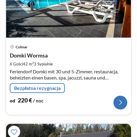
Ce
Colmar
od
2
Domki Wormsa
za
2
6 Gości
42 m
3
Sypialnie
no
Feriendorf Domki mit 30 und 5-Zimmer, restauracja,
beheizten einen basen, spa, jacuzzi, sauna und
Dampfbad.
Bezpłatna rezygnacja
220
€
od
/ noc