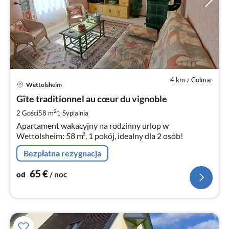
4 km z Colmar
Ce
Wettolsheim
od
6
Gîte traditionnel au cœur du vignoble
za
2
2 Gości
58 m
1
Sypialnia
no
Apartament wakacyjny na rodzinny urlop w
Wettolsheim: 58 m², 1 pokój, idealny dla 2 osób!
Bezpłatna rezygnacja
65
€
od
/ noc