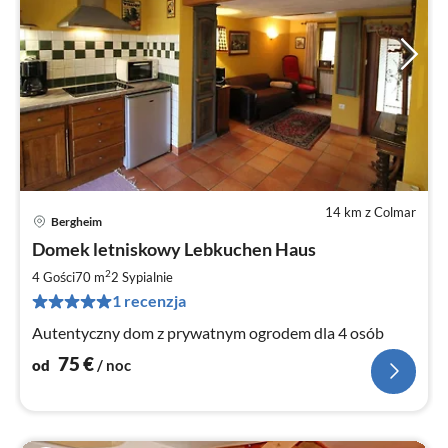
14 km z Colmar
Bergheim
Ce
Domek letniskowy Lebkuchen Haus
od
7
2
4 Gości
70 m
2
Sypialnie
za
1 recenzja
no
Autentyczny dom z prywatnym ogrodem dla 4 osób
75
€
od
/ noc