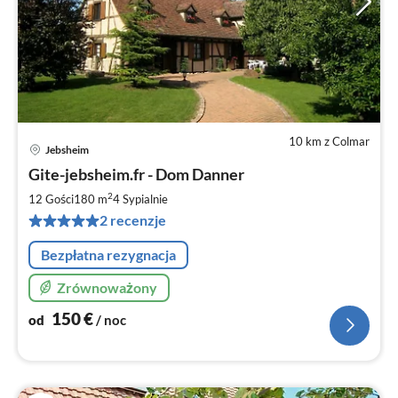
10 km z Colmar
Jebsheim
Ce
Gite-jebsheim.fr - Dom Danner
od
1
2
12 Gości
180 m
4
Sypialnie
za
2 recenzje
no
Bezpłatna rezygnacja
Zrównoważony
150
€
od
/ noc