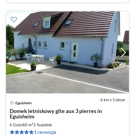
6 km z Colmar
Eguisheim
Ce
Domek letniskowy gîte aux 3 pierres in
od
Eguisheim
7
2
6 Gości
60 m
2
Sypialnie
za
no
1 recenzja