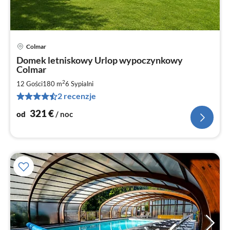
Colmar
Ce
Domek letniskowy Urlop wypoczynkowy
od
Colmar
3
2
12 Gości
180 m
6
Sypialni
za
no
2 recenzje
321
€
od
/ noc