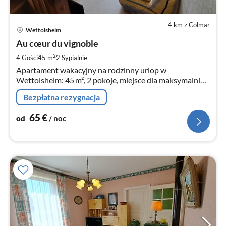
4 km z Colmar
Ce
Wettolsheim
od
6
Au cœur du vignoble
za
2
4 Gości
45 m
2
Sypialnie
no
Apartament wakacyjny na rodzinny urlop w
Wettolsheim: 45 m², 2 pokoje, miejsce dla maksymalnie
4 osób!
Bezpłatna rezygnacja
65
€
od
/ noc