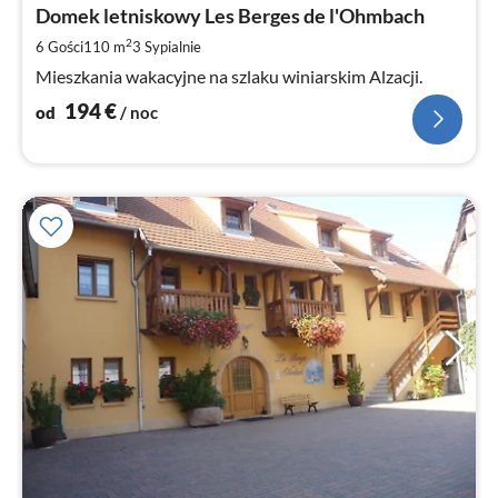
1
Domek letniskowy Les Berges de l'Ohmbach
za
2
6 Gości
110 m
3
Sypialnie
no
Mieszkania wakacyjne na szlaku winiarskim Alzacji.
194
€
od
/ noc