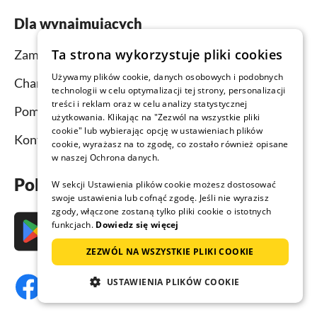
Dla wynajmujących
Ta strona wykorzystuje pliki cookies
Zamieść ogłoszenie i wynajmij obiekt
Używamy plików cookie, danych osobowych i podobnych
Channel Manager
technologii w celu optymalizacji tej strony, personalizacji
treści i reklam oraz w celu analizy statystycznej
Pomoc dla wynajmujących
użytkowania. Klikając na "Zezwól na wszystkie pliki
cookie" lub wybierając opcję w ustawieniach plików
Kontakt
cookie, wyrażasz na to zgodę, co zostało również opisane
w naszej Ochrona danych.
Pobierz aplikację już teraz
W sekcji Ustawienia plików cookie możesz dostosować
swoje ustawienia lub cofnąć zgodę. Jeśli nie wyrazisz
zgody, włączone zostaną tylko pliki cookie o istotnych
funkcjach.
Dowiedz się więcej
ZEZWÓL NA WSZYSTKIE PLIKI COOKIE
USTAWIENIA PLIKÓW COOKIE