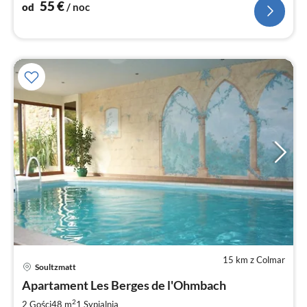
55
€
od
/ noc
15 km z Colmar
Ce
Soultzmatt
od
8
Apartament Les Berges de l'Ohmbach
za
2
2 Gości
48 m
1
Sypialnia