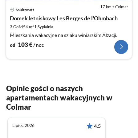
17 km z Colmar
Ce
Soultzmatt
od
1
Domek letniskowy Les Berges de l'Ohmbach
za
2
3 Gości
54 m
1
Sypialnia
no
Mieszkania wakacyjne na szlaku winiarskim Alzacji.
103
€
od
/ noc
Opinie gości o naszych
apartamentach wakacyjnych w
Colmar
Lipiec 2026
4.5