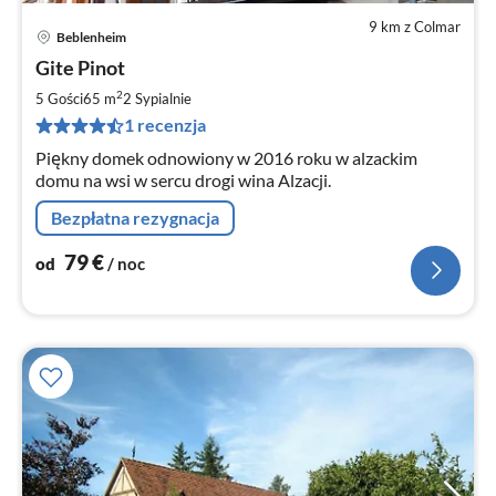
9 km z Colmar
Beblenheim
Ce
Gite Pinot
od
8
2
5 Gości
65 m
2
Sypialnie
za
1 recenzja
no
Piękny domek odnowiony w 2016 roku w alzackim
domu na wsi w sercu drogi wina Alzacji.
Bezpłatna rezygnacja
79
€
od
/ noc