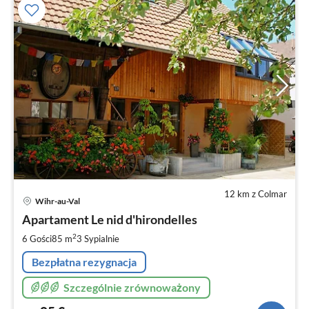
12 km z Colmar
Ce
Wihr-au-Val
od
8
Apartament Le nid d'hirondelles
za
2
6 Gości
85 m
3
Sypialnie
no
Bezpłatna rezygnacja
Szczególnie zrównoważony