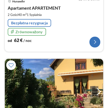
Hunawihr
od
6
Apartament APARTEMENT
za
2
2 Gości
40 m
1
Sypialnia
no
Bezpłatna rezygnacja
Zrównoważony
62
€
od
/ noc