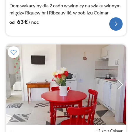
no
Dom wakacyjny dla 2 osób w winnicy na szlaku winnym
między Riquewihr i Ribeauvillé, w pobliżu Colmar
63
€
od
/ noc
12 km z Colmar
Ce