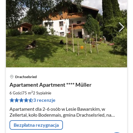
Drachselsried
Ce
Apartament Apartment **** Müller
od
5
2
6 Gości
75 m
2
Sypialnie
za
3 recenzje
no
Apartament dla 2-6 osób w Lesie Bawarskim, w
Zellertal, koło Bodenmais, gmina Drachselsried, na
Szklanym Szlaku w rejonie Arber między Kaitersberg i
Bezpłatna rezygnacja
Silberberg, idealny dla rodzin