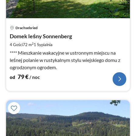
Ce
Drachselsried
od
7
Domek leśny Sonnenberg
za
2
4 Gości
72 m
1
Sypialnia
no
**** Mieszkanie wakacyjne w ustronnym miejscu na
leśnej polanie w rustykalnym stylu wiejskiego domu z
ogrodzonym ogrodem.
79
€
od
/ noc