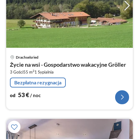
Ce
Drachselsried
od
Życie na wsi - Gospodarstwo wakacyjne Gröller
5
2
3 Gości
55 m
1
Sypialnia
za
no
Bezpłatna rezygnacja
53
€
od
/ noc