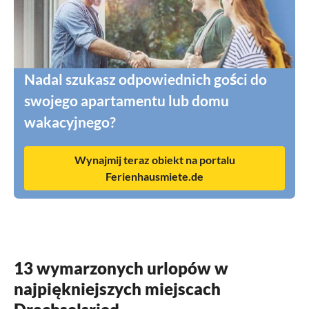
Nadal szukasz odpowiednich gości do
swojego apartamentu lub domu
wakacyjnego?
Wynajmij teraz obiekt na portalu
Ferienhausmiete.de
13 wymarzonych urlopów w
najpiękniejszych miejscach