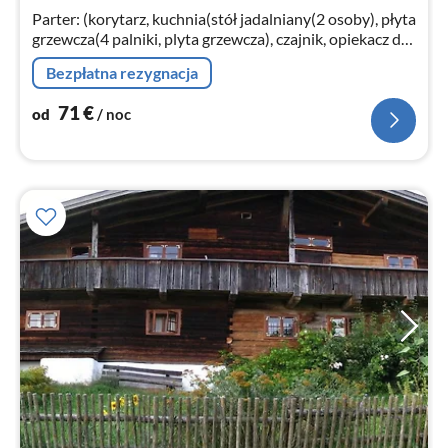
no
Parter: (korytarz, kuchnia(stół jadalniany(2 osoby), płyta
grzewcza(4 palniki, plyta grzewcza), czajnik, opiekacz do
chleba, zaparzacz do kawy(pads), zaparzacz do
Bezpłatna rezygnacja
kawy(filter)
71
€
od
/ noc