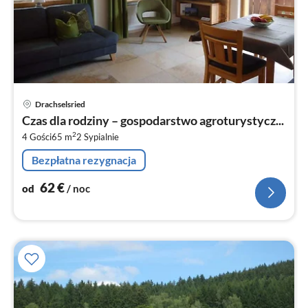
Ce
Drachselsried
od
Czas dla rodziny – gospodarstwo agroturystycz...
6
2
4 Gości
65 m
2
Sypialnie
za
no
Bezpłatna rezygnacja
62
€
od
/ noc