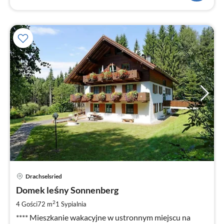
Ce
Drachselsried
od
7
Domek leśny Sonnenberg
za
2
4 Gości
72 m
1
Sypialnia
no
**** Mieszkanie wakacyjne w ustronnym miejscu na