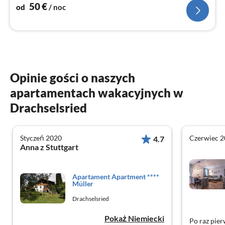
50
€
od
/ noc
Opinie gości o naszych
apartamentach wakacyjnych w
Drachselsried
Styczeń 2020
Czerwiec 
4.7
Anna z Stuttgart
Apartament Apartment ****
Müller
Drachselsried
Pokaż Niemiecki
Po raz pie