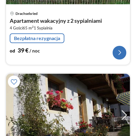
Ce
Drachselsried
od
Apartament wakacyjny z 2 sypialniami
4
2
4 Gości
65 m
1
Sypialnia
za
no
Bezpłatna rezygnacja
39
€
od
/ noc