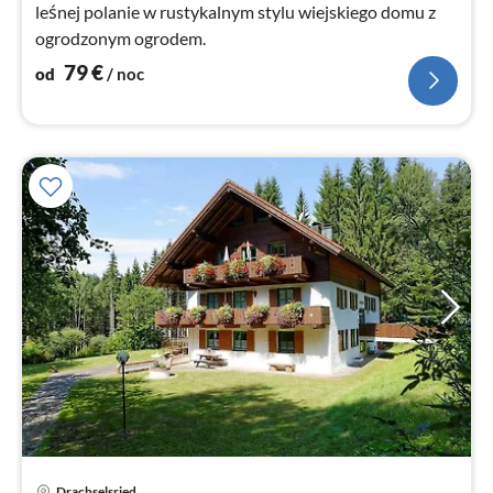
leśnej polanie w rustykalnym stylu wiejskiego domu z
ogrodzonym ogrodem.
79
€
od
/ noc
Ce
Drachselsried