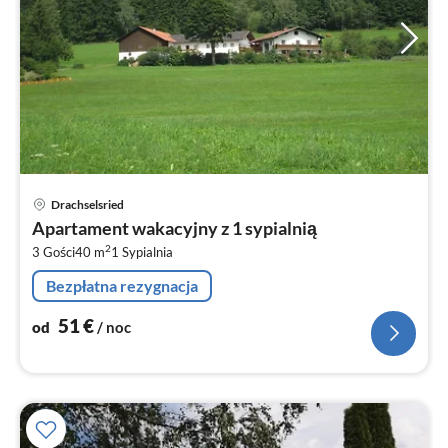
Ce
Drachselsried
od
Apartament wakacyjny z 1 sypialnią
5
2
3 Gości
40 m
1
Sypialnia
za
no
Bezpłatna rezygnacja
51
€
od
/ noc