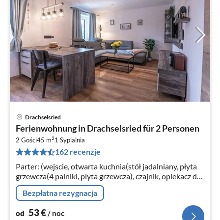
Drachselsried
Ce
Ferienwohnung in Drachselsried für 2 Personen
od
2
5
2 Gości
45 m
1
Sypialnia
162 recenzje
za
no
Parter: (wejscie, otwarta kuchnia(stół jadalniany, płyta
grzewcza(4 palniki, plyta grzewcza), czajnik, opiekacz do
chleba, zaparzacz do kawy(pads), zaparzacz do
Bezpłatna rezygnacja
kawy(filter)
53
€
od
/ noc