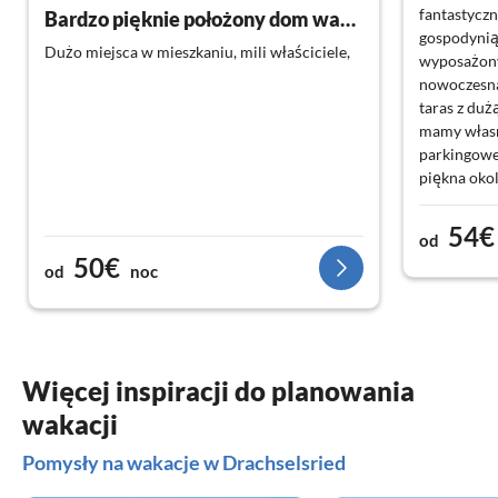
fantastycz
Bardzo pięknie położony dom wakacyjny
gospodynią,
Dużo miejsca w mieszkaniu, mili właściciele,
wyposażony
nowoczesna
taras z duż
mamy własn
parkingowe
piękna okol
54€
od
50€
od
noc
Więcej inspiracji do planowania
wakacji
Pomysły na wakacje w Drachselsried