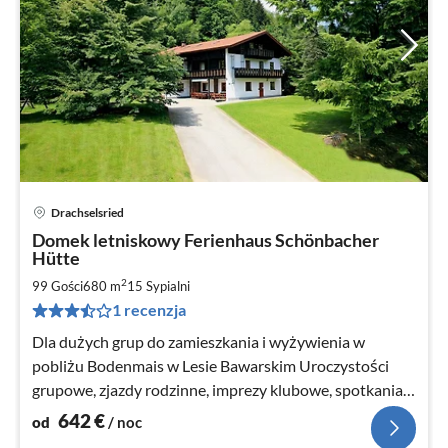
Drachselsried
Ce
Domek letniskowy Ferienhaus Schönbacher
od
Hütte
6
2
99 Gości
680 m
15
Sypialni
za
no
1 recenzja
Dla dużych grup do zamieszkania i wyżywienia w
pobliżu Bodenmais w Lesie Bawarskim Uroczystości
grupowe, zjazdy rodzinne, imprezy klubowe, spotkania
firmowe itp. w pobliżu Bodenmais
642
€
od
/ noc