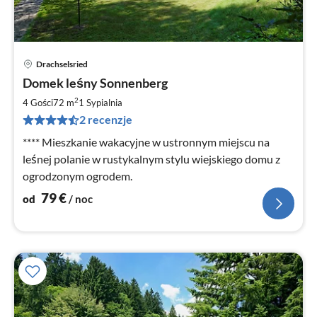
Drachselsried
Ce
Domek leśny Sonnenberg
od
7
2
4 Gości
72 m
1
Sypialnia
za
2 recenzje
no
**** Mieszkanie wakacyjne w ustronnym miejscu na
leśnej polanie w rustykalnym stylu wiejskiego domu z
ogrodzonym ogrodem.
79
€
od
/ noc