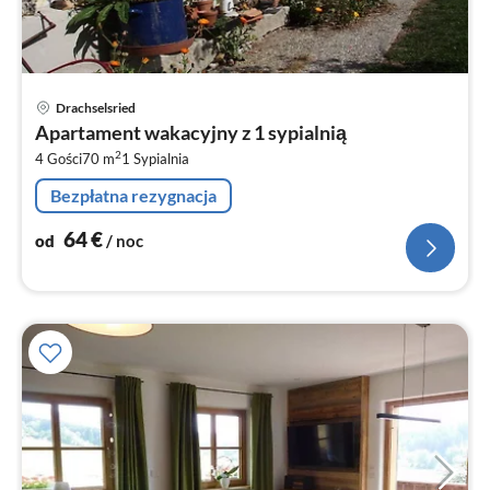
Ce
Drachselsried
od
Apartament wakacyjny z 1 sypialnią
6
2
4 Gości
70 m
1
Sypialnia
za
no
Bezpłatna rezygnacja
64
€
od
/ noc