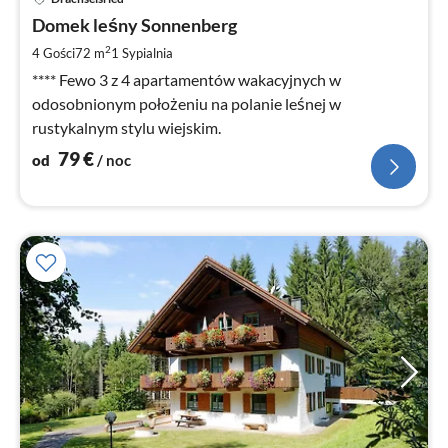
od
7
Domek leśny Sonnenberg
za
2
4 Gości
72 m
1
Sypialnia
no
**** Fewo 3 z 4 apartamentów wakacyjnych w
odosobnionym położeniu na polanie leśnej w
rustykalnym stylu wiejskim.
79
€
od
/ noc