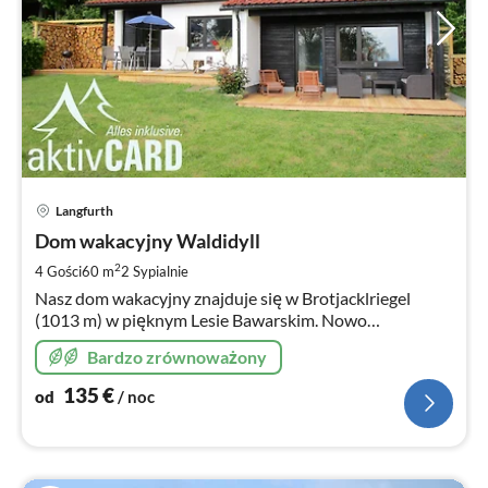
Ce
Langfurth
od
1
Dom wakacyjny Waldidyll
za
2
4 Gości
60 m
2
Sypialnie
no
Nasz dom wakacyjny znajduje się w Brotjacklriegel
(1013 m) w pięknym Lesie Bawarskim. Nowo
wyremontowany domek letniskowy to idealne
Bardzo zrównoważony
zakwaterowanie w każdym sezonie!
135
€
od
/ noc