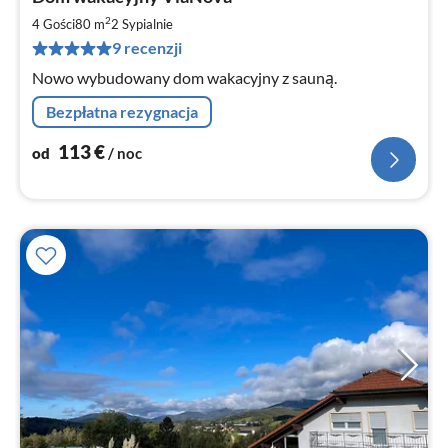
od
1
2
4 Gości
80 m
2
Sypialnie
za
9 recenzji
no
Nowo wybudowany dom wakacyjny z sauną.
Bezpłatna rezygnacja
113
€
od
/ noc