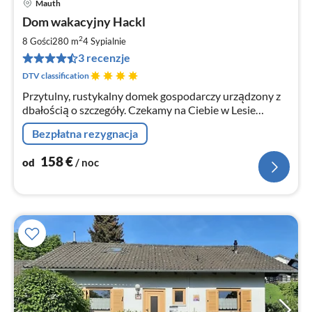
Mauth
Ce
Dom wakacyjny Hackl
od
1
2
8 Gości
280 m
4
Sypialnie
za
3 recenzje
no
DTV classification
Przytulny, rustykalny domek gospodarczy urządzony z
dbałością o szczegóły. Czekamy na Ciebie w Lesie
Bawarskim!
Bezpłatna rezygnacja
158
€
od
/ noc