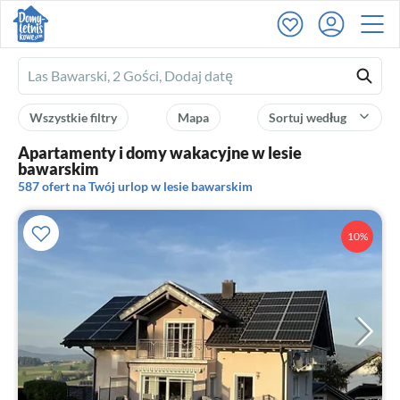
Ferienhausmiete
logo
Wszystkie filtry
Mapa
Sortuj według
Apartamenty i domy wakacyjne w lesie
bawarskim
587 ofert na Twój urlop w lesie bawarskim
10%