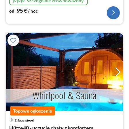
Szczególnie zrównoważony
95
€
od
/ noc
Topowe ogłoszenie
Erlauzwiesel
Ce
Hütte40 - uczucie chaty z komfortem