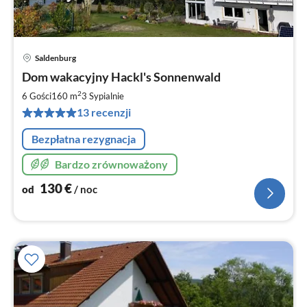
Saldenburg
Ce
Dom wakacyjny Hackl's Sonnenwald
od
1
2
6 Gości
160 m
3
Sypialnie
za
13 recenzji
no
Bezpłatna rezygnacja
Bardzo zrównoważony
130
€
od
/ noc