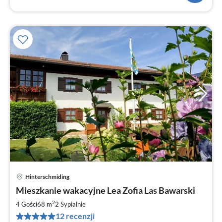
Hinterschmiding
Ce
Mieszkanie wakacyjne Lea Zofia Las Bawarski
od
4
2
4 Gości
68 m
2
Sypialnie
za
12 recenzji