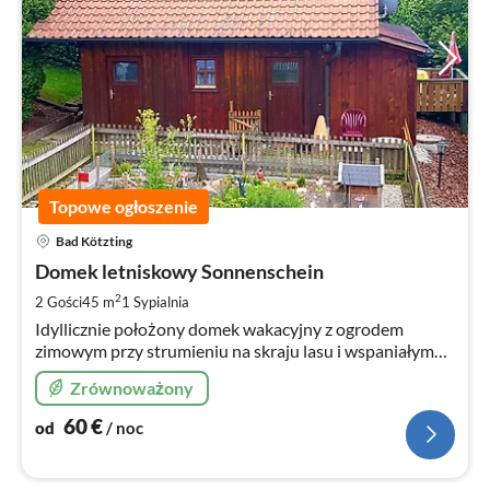
Topowe ogłoszenie
Ce
Bad Kötzting
od
6
Domek letniskowy Sonnenschein
za
2
2 Gości
45 m
1
Sypialnia
no
Idyllicznie położony domek wakacyjny z ogrodem
zimowym przy strumieniu na skraju lasu i wspaniałym
widokiem na góry
Zrównoważony
60
€
od
/ noc