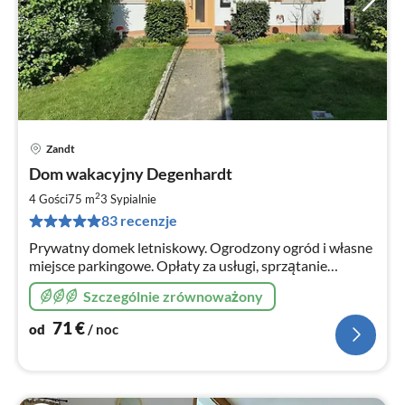
Zandt
Ce
Dom wakacyjny Degenhardt
od
7
2
4 Gości
75 m
3
Sypialnie
za
83 recenzje
no
Prywatny domek letniskowy. Ogrodzony ogród i własne
miejsce parkingowe. Opłaty za usługi, sprzątanie
końcowe i Wi-Fi wliczone w cenę. Szczególny klimat
Szczególnie zrównoważony
dzięki otwartej konstrukcji aż po dach. Położone na
obrzeżach.
71
€
od
/ noc