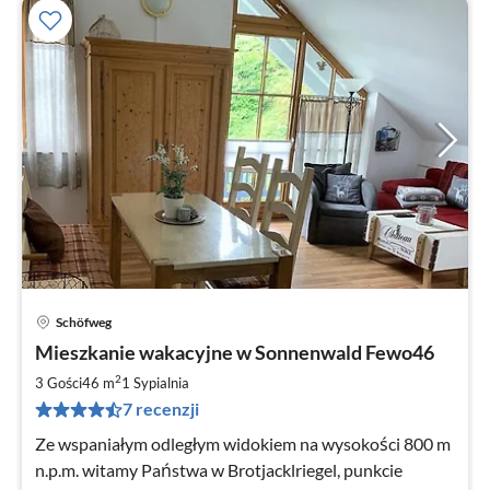
Schöfweg
Ce
Mieszkanie wakacyjne w Sonnenwald Fewo46
od
5
2
3 Gości
46 m
1
Sypialnia
za
7 recenzji
no
Ze wspaniałym odległym widokiem na wysokości 800 m
n.p.m. witamy Państwa w Brotjacklriegel, punkcie