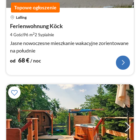
Topowe ogłoszenie
Ce
Lalling
od
6
Ferienwohnung Köck
za
2
4 Gości
96 m
2
Sypialnie
no
Jasne nowoczesne mieszkanie wakacyjne zorientowane
na południe
68
€
od
/ noc