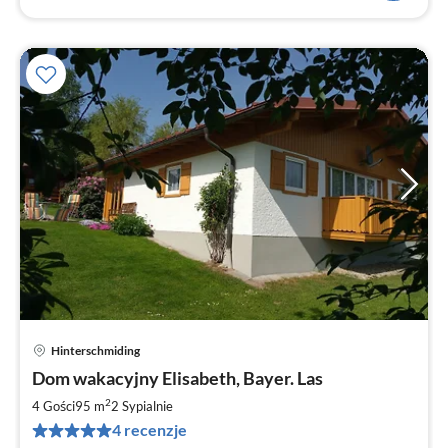
Hinterschmiding
Ce
Dom wakacyjny Elisabeth, Bayer. Las
od
7
2
4 Gości
95 m
2
Sypialnie
za
4 recenzje
no