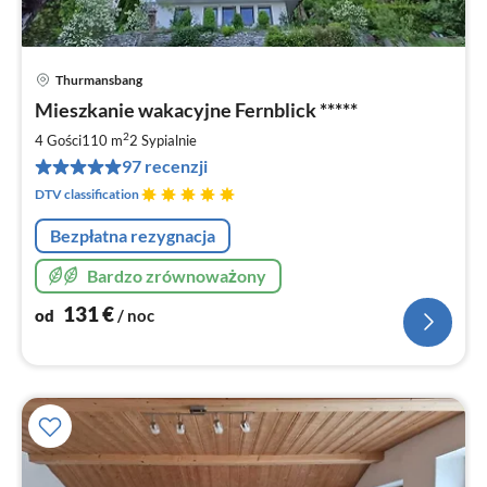
Thurmansbang
Ce
Mieszkanie wakacyjne Fernblick *****
od
1
2
4 Gości
110 m
2
Sypialnie
za
97 recenzji
no
DTV classification
Bezpłatna rezygnacja
Bardzo zrównoważony
131
€
od
/ noc