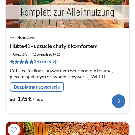
Erlauzwiesel
Ce
Hütte41 - uczucie chaty z komfortem
od
1
2
4 Gości
53 m
2
Sypialnie (+1)
za
36 recenzji
no
Cottage feeling z prywatnym whirlpoolem i sauną,
piecem opalanym drewnem, zmywarką, Wi-Fi i
ogrzewaniem podłogowym. Ogrodzony.
Bezpłatna rezygnacja
175
€
od
/ noc