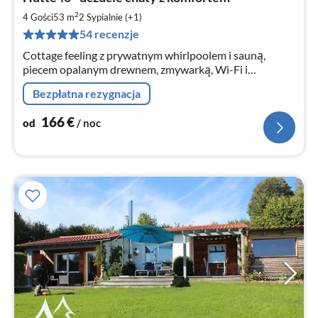
od
1
2
4 Gości
53 m
2
Sypialnie (+1)
za
54 recenzje
no
Cottage feeling z prywatnym whirlpoolem i sauną,
piecem opalanym drewnem, zmywarką, Wi-Fi i
ogrzewaniem podłogowym. Ogrodzony.
Bezpłatna rezygnacja
166
€
od
/ noc