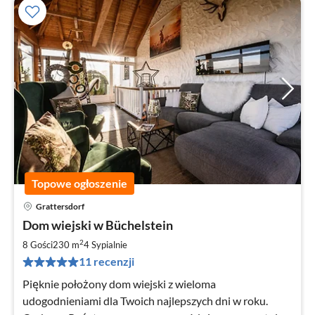
Topowe ogłoszenie
Grattersdorf
Ce
Dom wiejski w Büchelstein
od
1
2
8 Gości
230 m
4
Sypialnie
za
11 recenzji
no
Pięknie położony dom wiejski z wieloma
udogodnieniami dla Twoich najlepszych dni w roku.