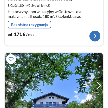
za
2
8 Gości
180 m
2
Sypialnie (+2)
no
Historyczny dom wakacyjny w Gotteszell dla
maksymalnie 8 osób, 180 m², 3 łazienki, taras
Bezpłatna rezygnacja
171
€
od
/ noc