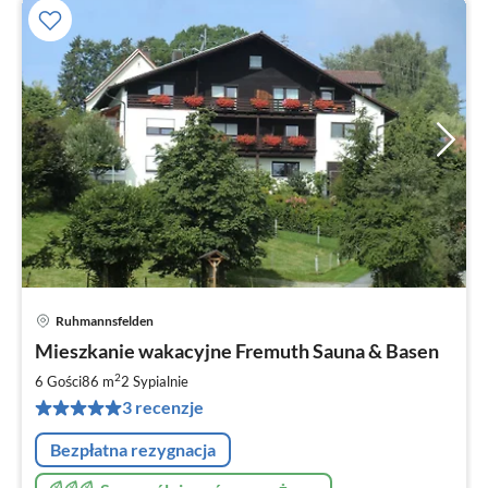
Ruhmannsfelden
Ce
Mieszkanie wakacyjne Fremuth Sauna & Basen
od
9
2
6 Gości
86 m
2
Sypialnie
za
3 recenzje
no
Bezpłatna rezygnacja