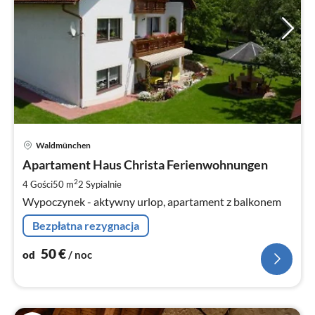
Ce
Waldmünchen
od
5
Apartament Haus Christa Ferienwohnungen
za
2
4 Gości
50 m
2
Sypialnie
no
Wypoczynek - aktywny urlop, apartament z balkonem
Bezpłatna rezygnacja
50
€
od
/ noc