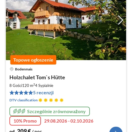
Topowe ogłoszenie
Bodenmais
Ce
Holzchalet Tom`s Hütte
od
2
2
8 Gości
120 m
4
Sypialnie
za
5 recenzji
no
DTV classification
Szczególnie zrównoważony
10% Promo
29.08.2026 - 02.10.2026
209
€
od
/ noc