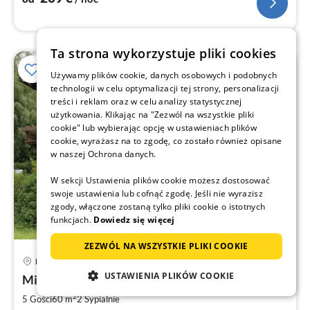
Ta strona wykorzystuje pliki cookies
Używamy plików cookie, danych osobowych i podobnych
technologii w celu optymalizacji tej strony, personalizacji
treści i reklam oraz w celu analizy statystycznej
użytkowania. Klikając na "Zezwól na wszystkie pliki
cookie" lub wybierając opcję w ustawieniach plików
cookie, wyrażasz na to zgodę, co zostało również opisane
w naszej Ochrona danych.
W sekcji Ustawienia plików cookie możesz dostosować
swoje ustawienia lub cofnąć zgodę. Jeśli nie wyrazisz
zgody, włączone zostaną tylko pliki cookie o istotnych
funkcjach.
Dowiedz się więcej
ZEZWÓL NA WSZYSTKIE PLIKI COOKIE
Hauzenberg
Ce
USTAWIENIA PLIKÓW COOKIE
Mieszkanie wakacyjne marzeń Staffelberg
od
6
2
5 Gości
60 m
2
Sypialnie