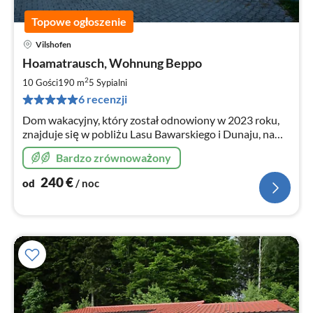
Topowe ogłoszenie
Vilshofen
Ce
Hoamatrausch, Wohnung Beppo
od
2
2
10 Gości
190 m
5
Sypialni
za
6 recenzji
no
Dom wakacyjny, który został odnowiony w 2023 roku,
znajduje się w pobliżu Lasu Bawarskiego i Dunaju, na
skraju wioski. Dom można również zarezerwować jako
Bardzo zrównoważony
całość (apartamenty Milan i Beppo).
240
€
od
/ noc