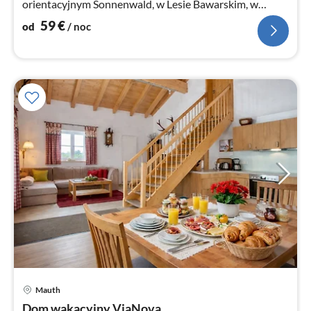
orientacyjnym Sonnenwald, w Lesie Bawarskim, w
naszym apartamencie 46
59
€
od
/ noc
Mauth
Ce
Dom wakacyjny ViaNova