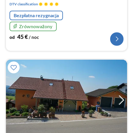
no
DTV classification
Bezpłatna rezygnacja
Zrównoważony
45
€
od
/ noc