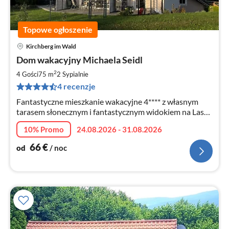
Topowe ogłoszenie
Kirchberg im Wald
Ce
Dom wakacyjny Michaela Seidl
od
6
2
4 Gości
75 m
2
Sypialnie
za
4 recenzje
no
Fantastyczne mieszkanie wakacyjne 4**** z własnym
tarasem słonecznym i fantastycznym widokiem na Las
Bawarski. 2 - 5 osób, najlepsze wyposażenie - zwierzęta
10% Promo
24.08.2026 - 31.08.2026
domowe dozwolone
66
€
od
/ noc