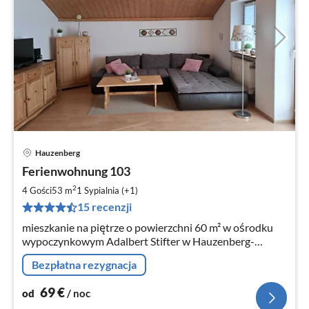
Hauzenberg
Ce
Ferienwohnung 103
od
6
2
4 Gości
53 m
1
Sypialnia (+1)
za
15 recenzji
no
mieszkanie na piętrze o powierzchni 60 m² w ośrodku
wypoczynkowym Adalbert Stifter w Hauzenberg-
Raßreuth, stok od strony południowej, Z odkrytego
Bezpłatna rezygnacja
basenu, basenu i sauny można korzystać bezpłatnie
69
€
od
/ noc