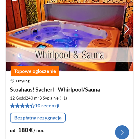
Topowe ogłoszenie
Freyung
Ce
Stoahaus! Sacherl - Whirlpool/Sauna
od
1
2
12 Gości
240 m
3
Sypialnie (+1)
za
10 recenzji
no
Bezpłatna rezygnacja
180
€
od
/ noc