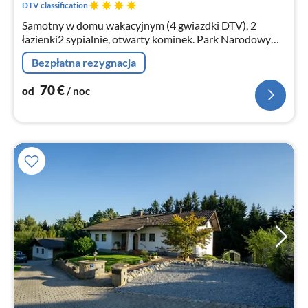
DTV classification
Samotny w domu wakacyjnym (4 gwiazdki DTV), 2
łazienki2 sypialnie, otwarty kominek. Park Narodowy
Las Bawarski, trójkąt graniczny, Las Czeski, Wędrówka
Bezpłatna rezygnacja
na "Goldsteig".
70
€
od
/ noc