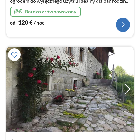
ogrodem do wyłącznego użytku Idealny dla par, rodziny,
wędrowców, zaklinaczy lasów, koneserów lub
Bardzo zrównoważony
sportowców
120
€
od
/ noc