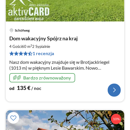
Schöfweg
Ce
Dom wakacyjny Spójrz na kraj
od
1
2
4 Gości
60 m
2
Sypialnie
za
1 recenzja
no
Nasz dom wakacyjny znajduje się w Brotjacklriegel
(1013 m) w pięknym Lesie Bawarskim. Nowo
wyremontowany domek letniskowy to idealne
Bardzo zrównoważony
zakwaterowanie w każdym sezonie!
135
€
od
/ noc
10%