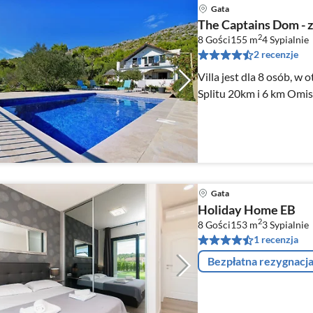
Gata
The Captains Dom - 
2
8 Gości
155 m
4
Sypialnie
2 recenzje
Villa jest dla 8 osób, w 
Splitu 20km i 6 km Omis
Gata
Holiday Home EB
2
8 Gości
153 m
3
Sypialnie
1 recenzja
Bezpłatna rezygnacj