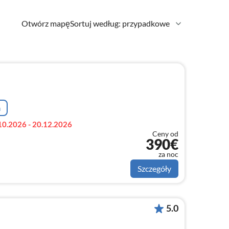
Otwórz mapę
Sortuj według: przypadkowe
a
10.2026 - 20.12.2026
Ceny od
390€
za noc
Szczegóły
5.0