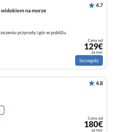
4.7
z widokiem na morze
otoczeniu przyrody i gór w pobliżu
Ceny od
129€
za noc
Szczegóły
4.8
a
Ceny od
180€
za noc