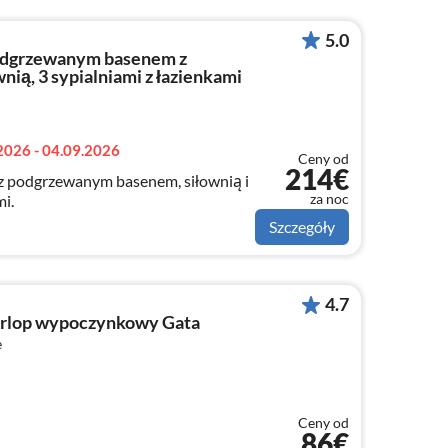
5.0
 podgrzewanym basenem z
ią, 3 sypialniami z łazienkami
2026 - 04.09.2026
Ceny od
214€
a, z podgrzewanym basenem, siłownią i
za noc
mi.
Szczegóły
4.7
rlop wypoczynkowy Gata
e
Ceny od
86€