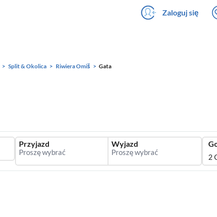
Zaloguj się
Split & Okolica
Riwiera Omiš
Gata
Przyjazd
Wyjazd
Go
2 