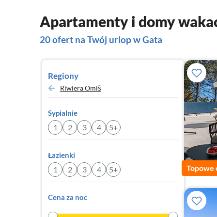
Apartamenty i domy wakac
20 ofert na Twój urlop w Gata
Regiony
Riwiera Omiš
Sypialnie
1
2
3
4
5+
Łazienki
Topowe 
1
2
3
4
5+
Cena za noc