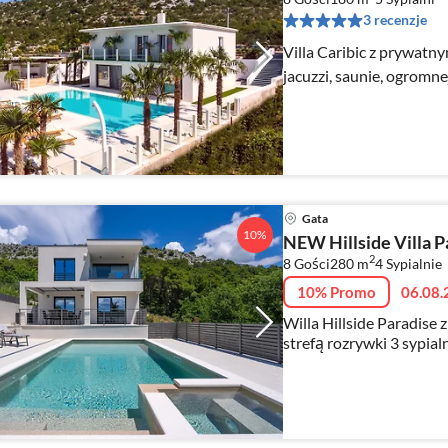
3 recenzje
Villa Caribic z prywatn
jacuzzi, saunie, ogromn
Gata
10%
NEW Hillside Villa P
2
8 Gości
280 m
4
Sypialnie
10% Promo
06.08.
Willa Hillside Paradise
strefą rozrywki 3 sypialnie z łazienkami, profesjonalna
siłownia, strefa rozrywki