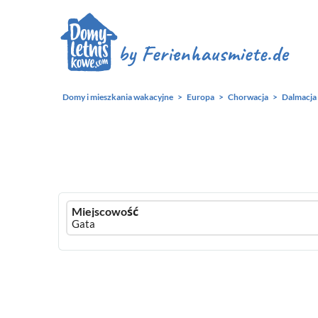
Domy i mieszkania wakacyjne
Europa
Chorwacja
Dalmacja
Ferienhausmiete
Miejscowość
logo