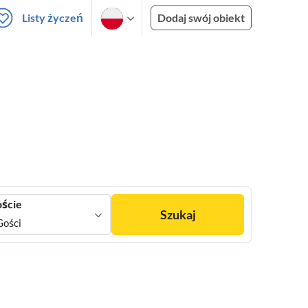
Listy życzeń
Dodaj swój obiekt
ście
Szukaj
Gości