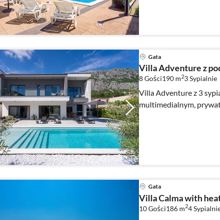
Gata
Villa Adventure z 
2
8 Gości
190 m
3
Sypialnie
Villa Adventure z 3 sypi
multimedialnym, prywa
Gata
Villa Calma with hea
2
10 Gości
186 m
4
Sypialni