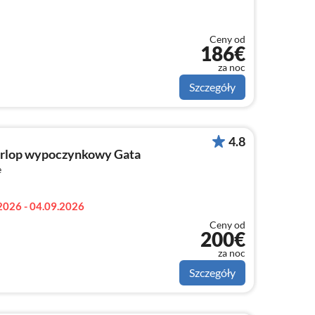
Ceny od
186€
za noc
Szczegóły
4.8
rlop wypoczynkowy Gata
e
2026 - 04.09.2026
Ceny od
200€
za noc
Szczegóły