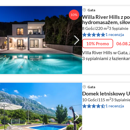
Gata
10%
Willa River Hills z
hydromasażem, siłown
2
8 Gości
220 m
3
Sypialnie
1 recenzja
10% Promo
06.08.
Villa River Hills w Gat
3 sypialniami z łazienka
Gata
Domek letniskowy U
2
10 Gości
115 m
3
Sypialni
1 recenzja