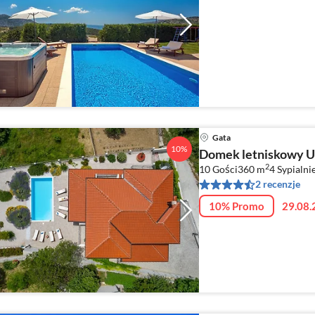
Gata
10%
Domek letniskowy U
2
10 Gości
360 m
4
Sypialni
2 recenzje
10% Promo
29.08.