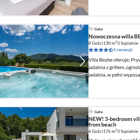
Gata
Nowoczesna willa B
2
8 Gości
130 m
3
Sypialnie
5 recenzji
Villa Beybe oferuje; Pry
jadalnia z grillem, ogrod
jadalnia, w pełni wyposa
Gata
NEW! 3-bedroom vill
from beach
2
6 Gości
176 m
3
Sypialnie