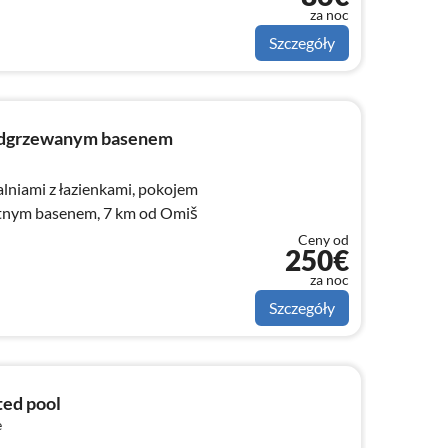
za noc
Szczegóły
podgrzewanym basenem
alniami z łazienkami, pokojem
tnym basenem, 7 km od Omiš
Ceny od
250€
za noc
Szczegóły
ted pool
e