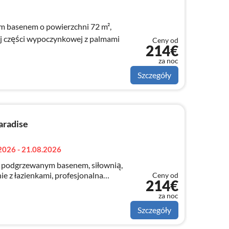
ym basenem o powierzchni 72 m²,
ej części wypoczynkowej z palmami
Ceny od
214€
za noc
Szczegóły
aradise
2026 - 21.08.2026
 z podgrzewanym basenem, siłownią,
Ceny od
214€
 z PS5, 2 salony, 7 km od plaży
za noc
Szczegóły