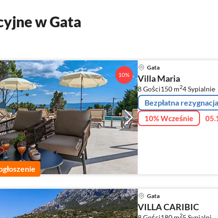
yjne w Gata
Gata
10%
Villa Maria
2
8 Gości
150 m
4
Sypialnie
Bezpłatna rezygnacj
10% Wcześnie
05.
ogłoszenie
Gata
VILLA CARIBIC
2
8 Gości
180 m
5
Sypialni