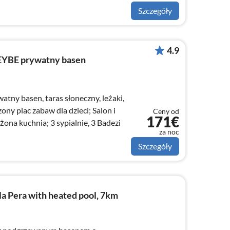
Szczegóły
4.9
EYBE prywatny basen
watny basen, taras słoneczny, leżaki,
zony plac zabaw dla dzieci; Salon i
Ceny od
171€
żona kuchnia; 3 sypialnie, 3 Badezi
za noc
Szczegóły
a Pera with heated pool, 7km