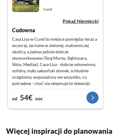
Cund
Pokaż Niemiecki
Cudowna
Casa Lisa w Cund to miejsce pomiędzy teraz a
wczoraj, zaciszne w zielonej, malowniczej
okolicy, a jednocześnie dobrze
skomunikowane (Targ Mures, Sighisoara,
Sibiu, Medias). Casa Lisa - dobrze odnowiony,
solidny, mały saksoński domek, schludnie
urządzony, wyposażony we wszystko, co
potrzebne - choć nie obejmuje to telewizji.
Ogrzewanie zapewnia centralnie umieszczony
54€
kominek na drewno, ale korzystaliśmy z niego
od
noc
tylko jednego wieczoru. Łazienka: mała i
funkcjonalna - z kabiną prysznicową.
Kuchnia jest centralnym punktem domu z
dobrą lodówką, 2 płytową płytą ceramiczną,
dużym zlewozmywakiem i dużą ilością
Więcej inspiracji do planowania
miejsca do przechowywania - hojnie