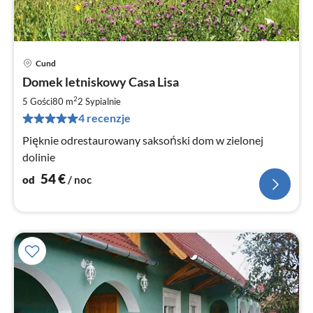
Cund
Ce
Domek letniskowy Casa Lisa
od
5
2
5 Gości
80 m
2
Sypialnie
za
4 recenzje
no
Pięknie odrestaurowany saksoński dom w zielonej
dolinie
54
€
od
/ noc