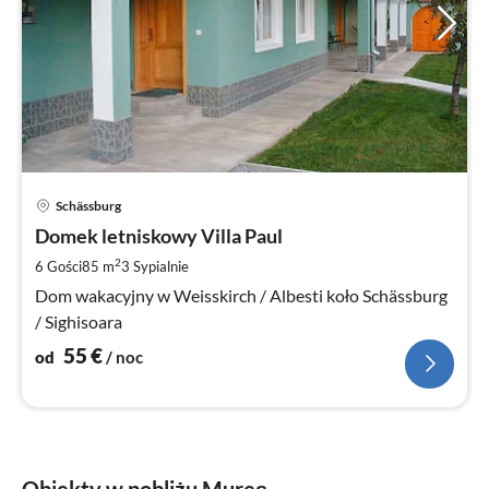
Ce
Schässburg
od
5
Domek letniskowy Villa Paul
za
2
6 Gości
85 m
3
Sypialnie
no
Dom wakacyjny w Weisskirch / Albesti koło Schässburg
/ Sighisoara
55
€
od
/ noc
Obiekty w pobliżu Mureș