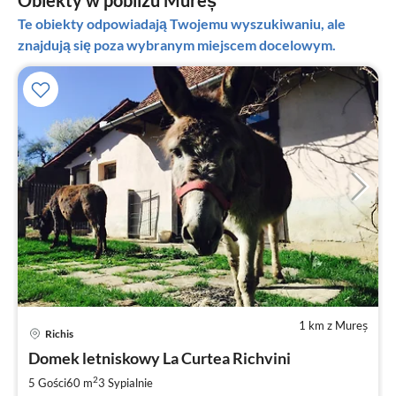
Te obiekty odpowiadają Twojemu wyszukiwaniu, ale
znajdują się poza wybranym miejscem docelowym.
1 km z Mureș
Richis
Ce
Domek letniskowy La Curtea Richvini
od
5
2
5 Gości
60 m
3
Sypialnie