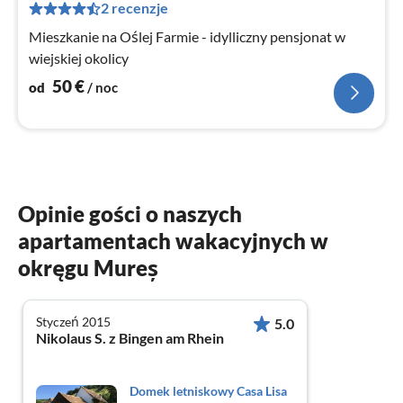
za
2 recenzje
no
Mieszkanie na Oślej Farmie - idylliczny pensjonat w
wiejskiej okolicy
50
€
od
/ noc
Opinie gości o naszych
apartamentach wakacyjnych w
okręgu Mureș
Styczeń 2015
5.0
Nikolaus S. z Bingen am Rhein
Domek letniskowy Casa Lisa