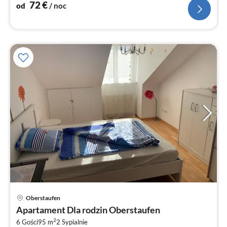
72
€
od
/ noc
Ce
Oberstaufen
od
Apartament Dla rodzin Oberstaufen
1
2
6 Gości
95 m
2
Sypialnie
za