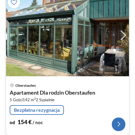
Ce
Oberstaufen
od
Apartament Dla rodzin Oberstaufen
1
2
5 Gości
142 m
2
Sypialnie
za
no
Bezpłatna rezygnacja
154
€
od
/ noc