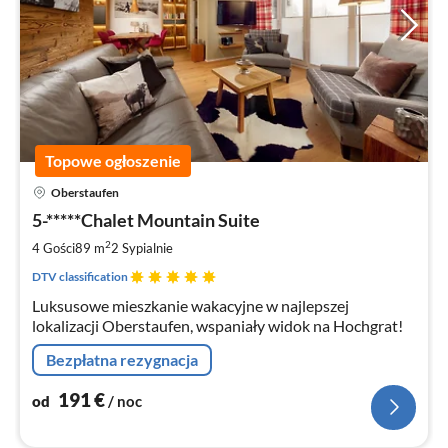
Topowe ogłoszenie
Ce
Oberstaufen
od
1
5-*****Chalet Mountain Suite
za
2
4 Gości
89 m
2
Sypialnie
no
DTV classification
Luksusowe mieszkanie wakacyjne w najlepszej
lokalizacji Oberstaufen, wspaniały widok na Hochgrat!
Bezpłatna rezygnacja
191
€
od
/ noc