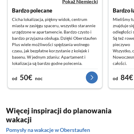
Pokaż Niemiecki
Bardzo polecane
Bardzo ł
Cicha lokalizacja, piękny widok, centrum
Mieliśmy t
miasta w zasięgu spaceru, wszystko starannie
znajduje się
urządzone w apartamencie. Bardzo czysto i
odległości 
bardzo przyjazna obsługa. Dzięki Oberstaufen
Są też rowe
Plus wiele możliwości spędzania wolnego
pieczywo
czasu, jak bezpłatne korzystanie z kolejek i
Wszystko, c
basenu. W jednym zdaniu: Apartament i
Nowoczesna
lokalizacja są bardzo godne polecenia.
całości.
Jest tam fo
50€
84€
zrobić
od
noc
od
Mieszkanie 
czyste
Więcej inspiracji do planowania
wakacji
Pomysły na wakacje w Oberstaufen