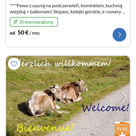
****Fewo z sauną na podczerwień, kominkiem, kuchnią
wiejską + balkonem! Skipass, kolejki górskie, e-rowery i
termy gratis
Zrównoważony
50
€
od
/ noc