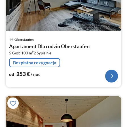
Ce
Oberstaufen
od
Apartament Dla rodzin Oberstaufen
2
2
5 Gości
103 m
2
Sypialnie
za
no
Bezpłatna rezygnacja
253
€
od
/ noc