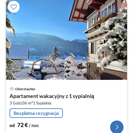
Ce
Oberstaufen
od
Apartament wakacyjny z 1 sypialnią
7
2
3 Gości
36 m
1
Sypialnia
za
no
Bezpłatna rezygnacja
72
€
od
/ noc