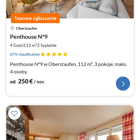
Topowe ogłoszenie
Ce
Oberstaufen
od
2
Penthouse N°9
za
2
4 Gości
112 m
2
Sypialnie
no
DTV classification
Penthouse N°9 w Oberstaufen, 112 m², 3 pokoje, maks.
4 osoby.
250
€
od
/ noc