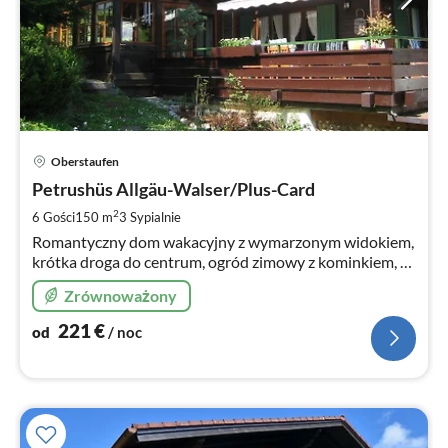
Ce
Oberstaufen
od
2
Petrushüs Allgäu-Walser/Plus-Card
za
2
6 Gości
150 m
3
Sypialnie
no
Romantyczny dom wakacyjny z wymarzonym widokiem,
krótka droga do centrum, ogród zimowy z kominkiem, 3
sypialnie, 3 łazienki. Duży ogród z domkiem, garaż, karta
Zrównoważony
PLUS!
221
€
od
/ noc