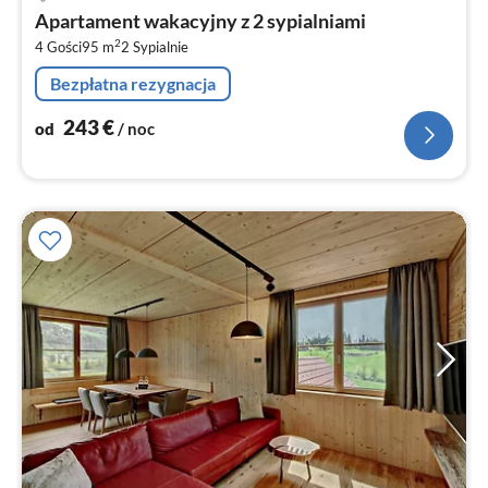
od
Apartament wakacyjny z 2 sypialniami
2
2
4 Gości
95 m
2
Sypialnie
za
no
Bezpłatna rezygnacja
243
€
od
/ noc