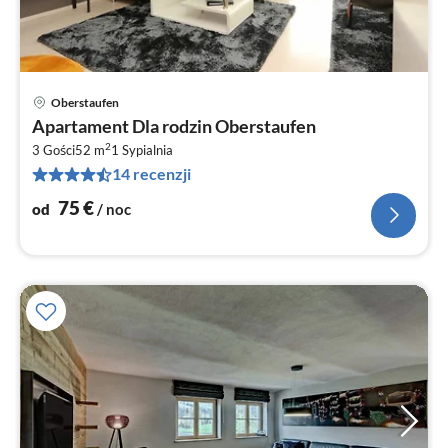
Oberstaufen
Ce
Apartament Dla rodzin Oberstaufen
od
2
7
3 Gości
52 m
1
Sypialnia
14 recenzji
za
no
75
€
od
/ noc