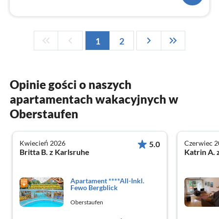
1
2
Opinie gości o naszych
apartamentach wakacyjnych w
Oberstaufen
Kwiecień 2026
Czerwiec 
5.0
Britta B. z Karlsruhe
Katrin A. 
Apartament ****All-Inkl.
Fewo Bergblick
Oberstaufen