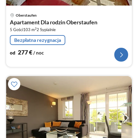
Ce
Oberstaufen
od
Apartament Dla rodzin Oberstaufen
2
2
5 Gości
103 m
2
Sypialnie
za
no
Bezpłatna rezygnacja
277
€
od
/ noc