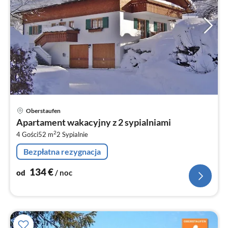
Ce
Oberstaufen
od
Apartament wakacyjny z 2 sypialniami
1
2
4 Gości
52 m
2
Sypialnie
za
no
Bezpłatna rezygnacja
134
€
od
/ noc