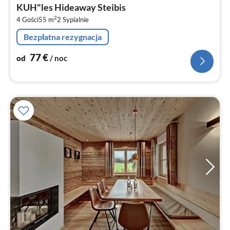
od
KUH"les Hideaway Steibis
7
2
4 Gości
55 m
2
Sypialnie
za
no
Bezpłatna rezygnacja
77
€
od
/ noc