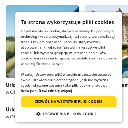
Ta strona wykorzystuje pliki cookies
Używamy plików cookie, danych osobowych i podobnych
technologii w celu optymalizacji tej strony, personalizacji
treści i reklam oraz w celu analizy statystycznej
użytkowania. Klikając na "Zezwól na wszystkie pliki
cookie" lub wybierając opcję w ustawieniach plików
cookie, wyrażasz na to zgodę, co zostało również opisane
w naszej Ochrona danych.
W sekcji Ustawienia plików cookie możesz dostosować
swoje ustawienia lub cofnąć zgodę. Jeśli nie wyrazisz
Urlop z psem
Obiekty z basene
zgody, włączone zostaną tylko pliki cookie o istotnych
funkcjach.
Dowiedz się więcej
w Oberstaufen
w Oberstaufen
ZEZWÓL NA WSZYSTKIE PLIKI COOKIE
Urlop w górach
USTAWIENIA PLIKÓW COOKIE
w Oberstaufen