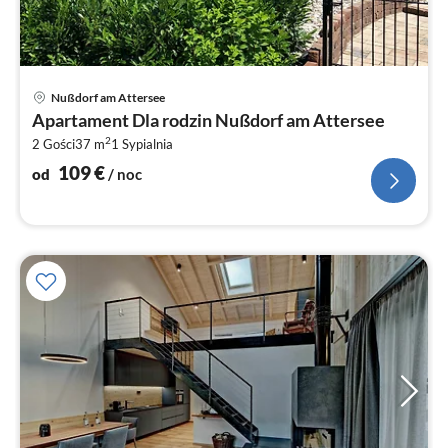
Ce
Nußdorf am Attersee
od
Apartament Dla rodzin Nußdorf am Attersee
1
2
2 Gości
37 m
1
Sypialnia
za
no
109
€
od
/ noc