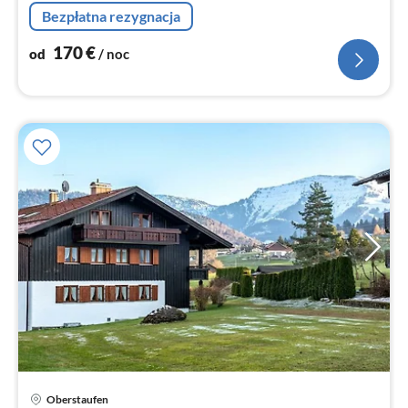
no
Bezpłatna rezygnacja
170
€
od
/ noc
Ce
Oberstaufen