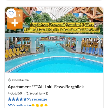
Oberstaufen
Ce
Apartament ****All-Inkl. Fewo Bergblick
od
5
2
4 Gości
50 m
1
Sypialnia (+1)
za
93 recenzje
no
DTV classification