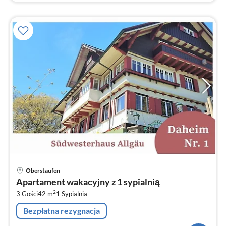
Ce
Oberstaufen
od
Apartament wakacyjny z 1 sypialnią
7
2
3 Gości
42 m
1
Sypialnia
za
no
Bezpłatna rezygnacja