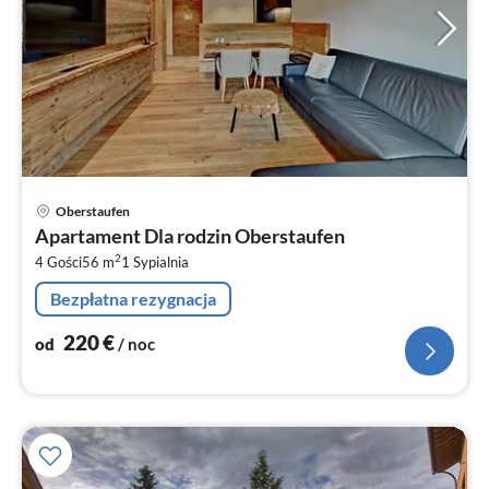
Ce
Oberstaufen
od
Apartament Dla rodzin Oberstaufen
2
2
4 Gości
56 m
1
Sypialnia
za
no
Bezpłatna rezygnacja
220
€
od
/ noc