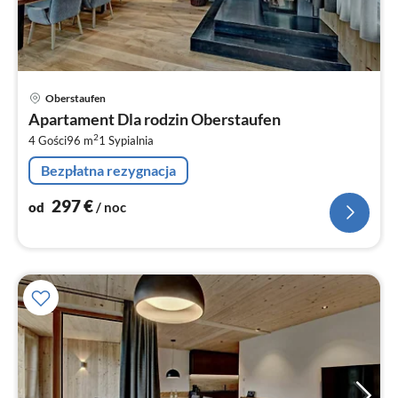
Ce
Oberstaufen
od
Apartament Dla rodzin Oberstaufen
2
2
4 Gości
96 m
1
Sypialnia
za
no
Bezpłatna rezygnacja
297
€
od
/ noc