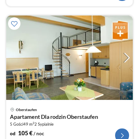
Ce
Oberstaufen
od
Apartament Dla rodzin Oberstaufen
1
2
5 Gości
49 m
2
Sypialnie
za
no
105
€
od
/ noc