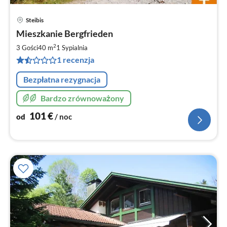
Steibis
Ce
Mieszkanie Bergfrieden
od
1
2
3 Gości
40 m
1
Sypialnia
za
1 recenzja
no
Bezpłatna rezygnacja
Bardzo zrównoważony
101
€
od
/ noc