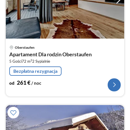
Ce
Oberstaufen
od
Apartament Dla rodzin Oberstaufen
2
2
5 Gości
72 m
2
Sypialnie
za
no
Bezpłatna rezygnacja
261
€
od
/ noc