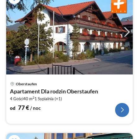
Ce
Oberstaufen
od
Apartament Dla rodzin Oberstaufen
7
2
4 Gości
40 m
1
Sypialnia (+1)
za
no
77
€
od
/ noc