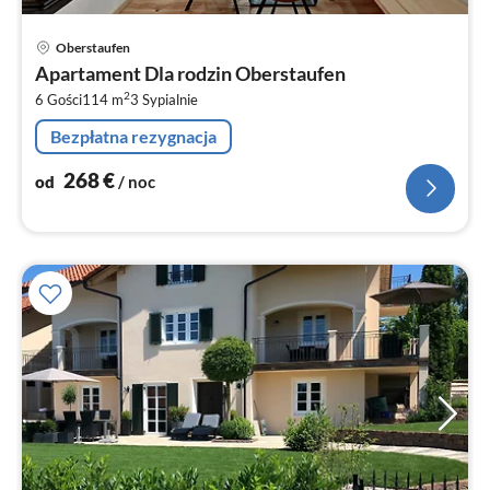
Ce
Oberstaufen
od
Apartament Dla rodzin Oberstaufen
2
2
6 Gości
114 m
3
Sypialnie
za
no
Bezpłatna rezygnacja
268
€
od
/ noc