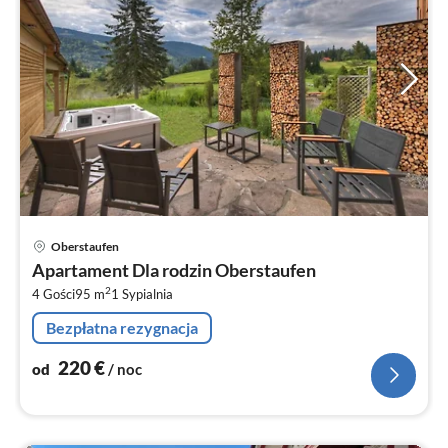
Ce
Oberstaufen
od
Apartament Dla rodzin Oberstaufen
2
2
4 Gości
95 m
1
Sypialnia
za
no
Bezpłatna rezygnacja
220
€
od
/ noc