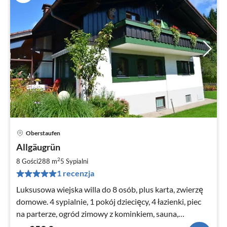
Oberstaufen
Ce
Allgäugrün
od
2
2
8 Gości
288 m
5
Sypialni
za
1 recenzja
no
Luksusowa wiejska willa do 8 osób, plus karta, zwierzę
domowe. 4 sypialnie, 1 pokój dziecięcy, 4 łazienki, piec
na parterze, ogród zimowy z kominkiem, sauna,
ogrodzony ogród, podgrzewane jacuzzi na zewnątrz.