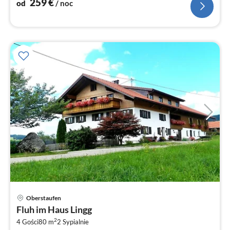
259
€
od
/ noc
Ce
Oberstaufen
od
Fluh im Haus Lingg
1
2
4 Gości
80 m
2
Sypialnie
za