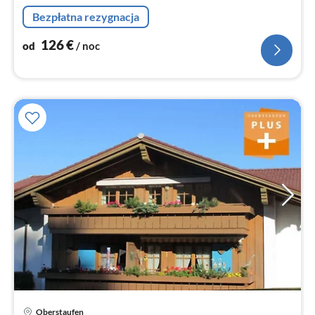
no
Bezpłatna rezygnacja
126
€
od
/ noc
Ce
Oberstaufen