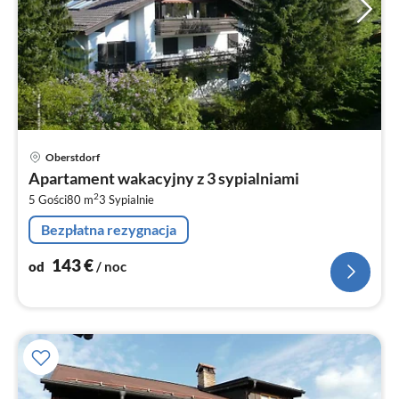
Ce
Oberstdorf
od
Apartament wakacyjny z 3 sypialniami
1
2
5 Gości
80 m
3
Sypialnie
za
no
Bezpłatna rezygnacja
143
€
od
/ noc