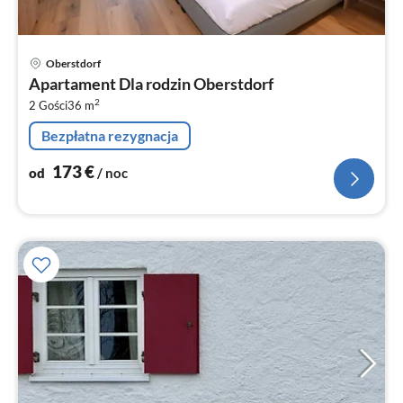
Ce
Oberstdorf
od
Apartament Dla rodzin Oberstdorf
1
2
2 Gości
36 m
za
no
Bezpłatna rezygnacja
173
€
od
/ noc