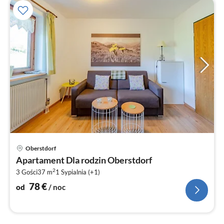
Ce
Oberstdorf
od
Apartament Dla rodzin Oberstdorf
7
2
3 Gości
37 m
1
Sypialnia (+1)
za
no
78
€
od
/ noc