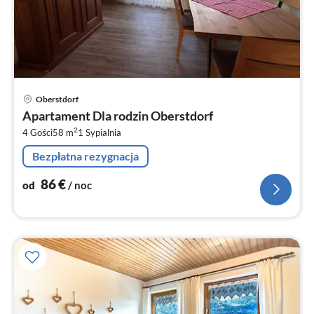
Ce
Oberstdorf
od
Apartament Dla rodzin Oberstdorf
8
2
4 Gości
58 m
1
Sypialnia
za
no
Bezpłatna rezygnacja
86
€
od
/ noc