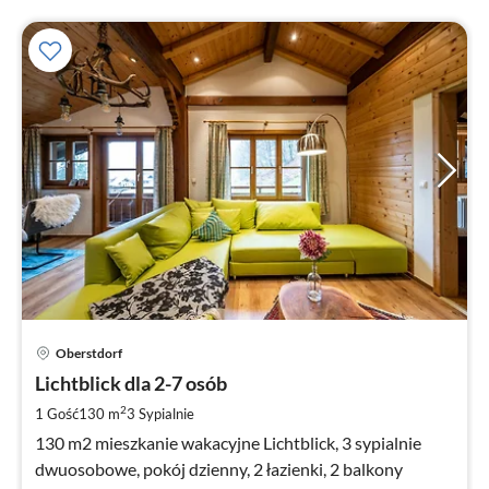
Ce
Oberstdorf
od
3
Lichtblick dla 2-7 osób
za
2
1 Gość
130 m
3
Sypialnie
no
130 m2 mieszkanie wakacyjne Lichtblick, 3 sypialnie
dwuosobowe, pokój dzienny, 2 łazienki, 2 balkony