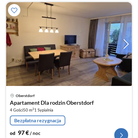
Ce
Oberstdorf
od
Apartament Dla rodzin Oberstdorf
9
2
4 Gości
50 m
1
Sypialnia
za
no
Bezpłatna rezygnacja
97
€
od
/ noc