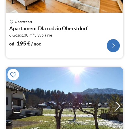
Ce
Oberstdorf
od
Apartament Dla rodzin Oberstdorf
1
2
6 Gości
130 m
3
Sypialnie
za
no
195
€
od
/ noc