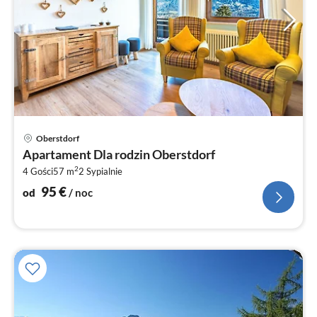
Ce
Oberstdorf
od
Apartament Dla rodzin Oberstdorf
9
2
4 Gości
57 m
2
Sypialnie
za
no
95
€
od
/ noc