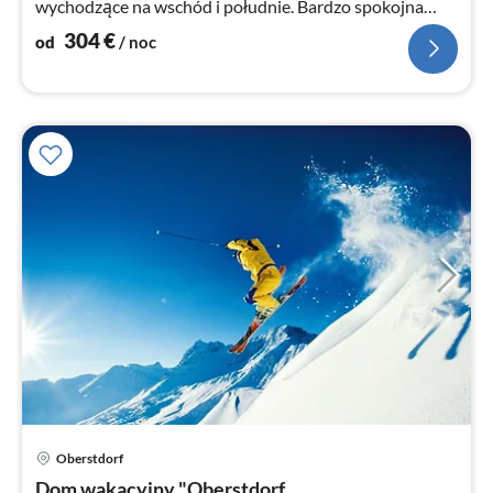
wychodzące na wschód i południe. Bardzo spokojna
lokalizacja, bezpośrednio przy szlakach turystycznych.
304
€
od
/ noc
Ce
Oberstdorf
od
Dom wakacyjny "Oberstdorf