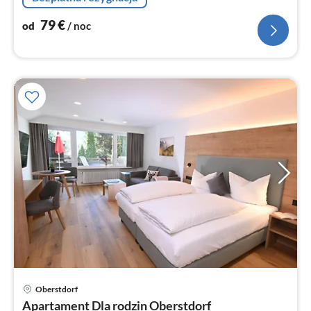
79
€
od
/ noc
Ce
Oberstdorf
od
Apartament Dla rodzin Oberstdorf