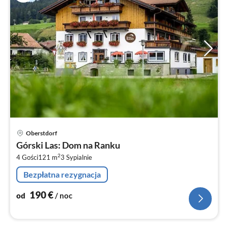
Ce
Oberstdorf
od
Górski Las: Dom na Ranku
1
2
4 Gości
121 m
3
Sypialnie
za
no
Bezpłatna rezygnacja
190
€
od
/ noc