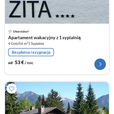
Ce
Oberstdorf
od
Apartament wakacyjny z 1 sypialnią
5
2
4 Gości
56 m
1
Sypialnia
za
no
Bezpłatna rezygnacja
53
€
od
/ noc