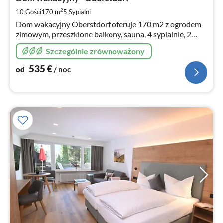
5
za
2
10 Gości
170 m
5
Sypialni
no
Dom wakacyjny Oberstdorf oferuje 170 m2 z ogrodem
zimowym, przeszklone balkony, sauna, 4 sypialnie, 2
łazienki, 1 WC , 1 prysznic (sauna), ponownie
Szczególnie zrównoważony
dodatkowo, duża kuchnia, ogród, ga
535
€
od
/ noc