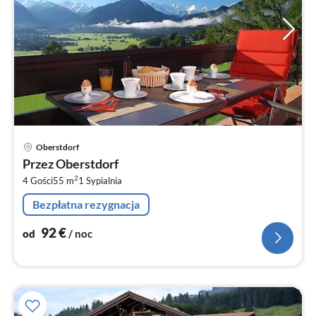
Ce
Oberstdorf
od
Przez Oberstdorf
9
2
4 Gości
55 m
1
Sypialnia
za
no
Bezpłatna rezygnacja
92
€
od
/ noc