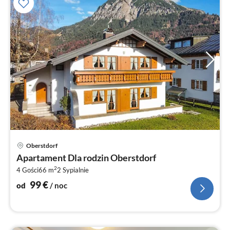
Ce
Oberstdorf
od
Apartament Dla rodzin Oberstdorf
9
2
4 Gości
66 m
2
Sypialnie
za
no
99
€
od
/ noc