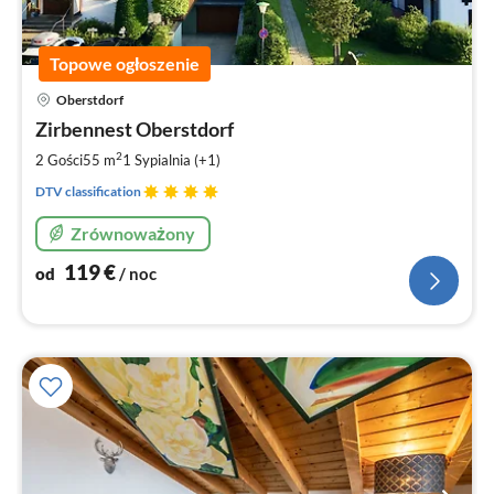
Topowe ogłoszenie
Ce
Oberstdorf
od
1
Zirbennest Oberstdorf
za
2
2 Gości
55 m
1
Sypialnia (+1)
no
DTV classification
Zrównoważony
119
€
od
/ noc