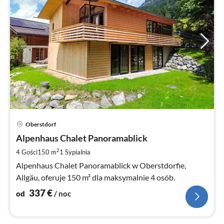
Ce
Oberstdorf
od
3
Alpenhaus Chalet Panoramablick
za
2
4 Gości
150 m
1
Sypialnia
no
Alpenhaus Chalet Panoramablick w Oberstdorfie,
Allgäu, oferuje 150 m² dla maksymalnie 4 osób.
337
€
od
/ noc