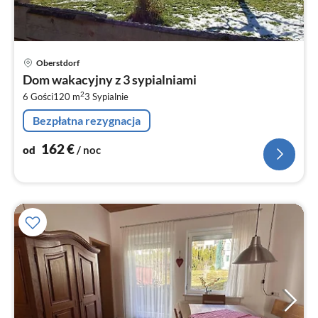
Ce
Oberstdorf
od
Dom wakacyjny z 3 sypialniami
1
2
6 Gości
120 m
3
Sypialnie
za
no
Bezpłatna rezygnacja
162
€
od
/ noc