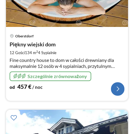
Ce
Oberstdorf
od
4
Piękny wiejski dom
za
2
12 Gości
134 m
4
Sypialnie
no
Fine country house to dom w całości drewniany dla
maksymalnie 12 osób w 4 sypialniach, przytulnym
salonie, jadalni, z dala od zgiełku. Idealny dla rodziny,
Szczególnie zrównoważony
rodzin, przyjaciół
457
€
od
/ noc