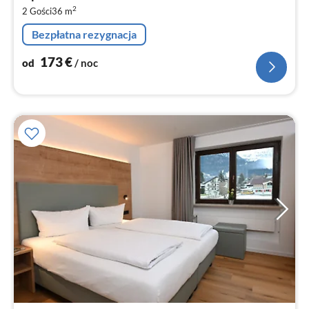
1
2
2 Gości
36 m
za
no
Bezpłatna rezygnacja
173
€
od
/ noc