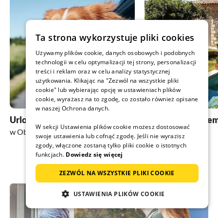
Ta strona wykorzystuje pliki cookies
Używamy plików cookie, danych osobowych i podobnych
technologii w celu optymalizacji tej strony, personalizacji
treści i reklam oraz w celu analizy statystycznej
użytkowania. Klikając na "Zezwól na wszystkie pliki
cookie" lub wybierając opcję w ustawieniach plików
cookie, wyrażasz na to zgodę, co zostało również opisane
w naszej Ochrona danych.
Urlop z psem
Obiekty z basene
W sekcji Ustawienia plików cookie możesz dostosować
w Oberstdorfie
w Oberstdorfie
swoje ustawienia lub cofnąć zgodę. Jeśli nie wyrazisz
zgody, włączone zostaną tylko pliki cookie o istotnych
funkcjach.
Dowiedz się więcej
ZEZWÓL NA WSZYSTKIE PLIKI COOKIE
USTAWIENIA PLIKÓW COOKIE