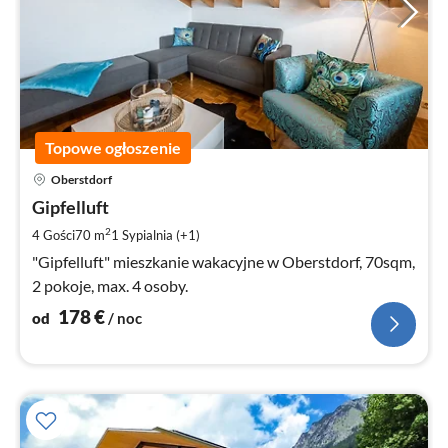
Topowe ogłoszenie
Ce
Oberstdorf
od
1
Gipfelluft
za
2
4 Gości
70 m
1
Sypialnia (+1)
no
"Gipfelluft" mieszkanie wakacyjne w Oberstdorf, 70sqm,
2 pokoje, max. 4 osoby.
178
€
od
/ noc