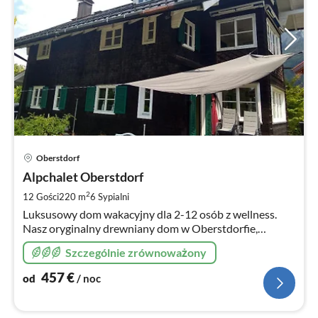
Ce
Oberstdorf
od
4
Alpchalet Oberstdorf
za
2
12 Gości
220 m
6
Sypialni
no
Luksusowy dom wakacyjny dla 2-12 osób z wellness.
Nasz oryginalny drewniany dom w Oberstdorfie,
pięknie odnowiony, z małą strefą wellness i fitness.
Szczególnie zrównoważony
457
€
od
/ noc