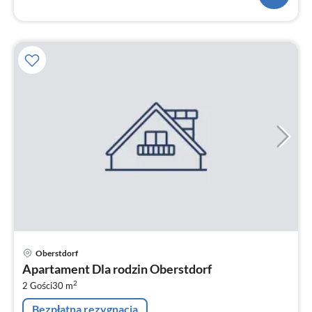
Ce
Oberstdorf
od
Apartament Dla rodzin Oberstdorf
8
2
2 Gości
30 m
za
no
Bezpłatna rezygnacja