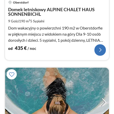
Ce
Oberstdorf
od
4
Domek letniskowy ALPINE CHALET HAUS
SONNENBICHL
za
no
2
9 Gości
190 m
5
Sypialni
Dom wakacyjny o powierzchni 190 m2 w Oberstdorfie
w pięknym miejscu z widokiem na góry Dla 9-10 osób
dorosłych i dzieci. 5 sypialni, 1 pokój dzienny, LETNIA
KOLEJKA GÓRSKA W CENIE ! Wolny W-Lan
435
€
od
/ noc