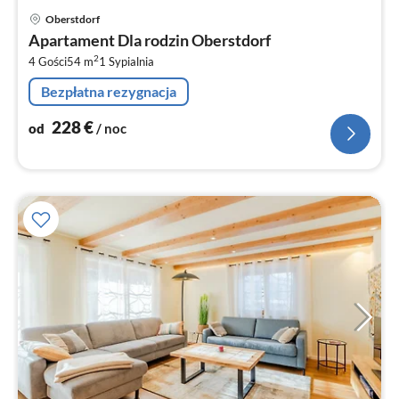
Ce
Oberstdorf
od
Apartament Dla rodzin Oberstdorf
2
2
4 Gości
54 m
1
Sypialnia
za
no
Bezpłatna rezygnacja
228
€
od
/ noc