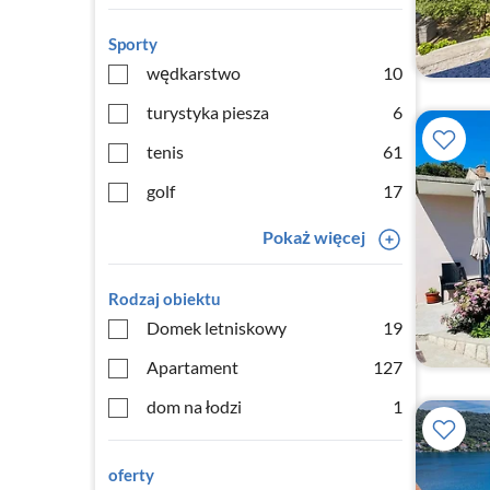
Sporty
wędkarstwo
10
turystyka piesza
6
tenis
61
golf
17
Pokaż więcej
Rodzaj obiektu
Domek letniskowy
19
Apartament
127
dom na łodzi
1
oferty