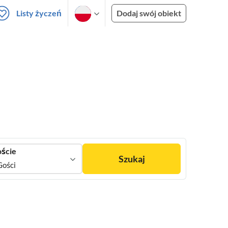
Listy życzeń
Dodaj swój obiekt
ście
Szukaj
Gości