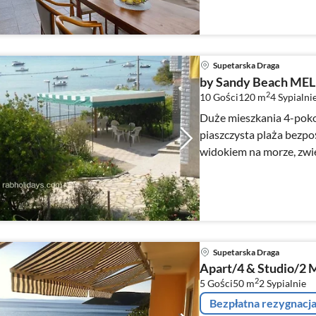
Supetarska Draga
by Sandy Beach ME
2
10 Gości
120 m
4
Sypialni
Duże mieszkania 4-poko
piaszczysta plaża bezpo
widokiem na morze, zw
Supetarska Draga
Apart/4 & Studio/2 
2
5 Gości
50 m
2
Sypialnie
Bezpłatna rezygnacj