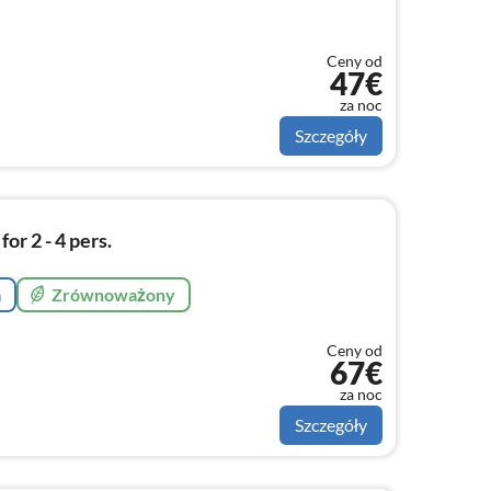
Ceny od
47€
za noc
Szczegóły
r 2 - 4 pers.
a
Zrównoważony
Ceny od
67€
za noc
Szczegóły