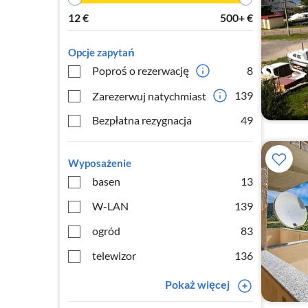
12
€
500+
€
Opcje zapytań
Poproś o rezerwację
8
139
Zarezerwuj natychmiast
Bezpłatna rezygnacja
49
Wyposażenie
basen
13
W-LAN
139
ogród
83
telewizor
136
Pokaż więcej