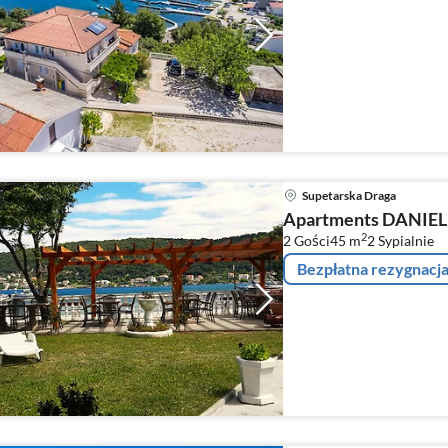
Supetarska Draga
Apartments DANIEL fo
2
2 Gości
45 m
2
Sypialnie
Bezpłatna rezygnacj