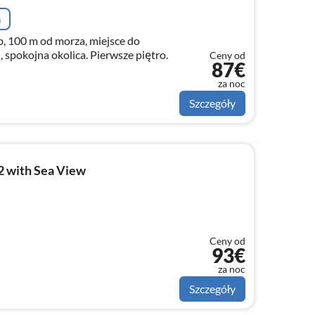
a
b, 100 m od morza, miejsce do
 spokojna okolica. Pierwsze piętro.
Ceny od
87€
za noc
Szczegóły
2 with Sea View
Ceny od
93€
za noc
Szczegóły