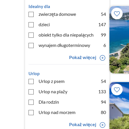
Idealny dla
zwierzęta domowe
54
dzieci
147
obiekt tylko dla niepalących
99
wynajem długoterminowy
6
Pokaż więcej
Urlop
Urlop z psem
54
Urlop na plaży
133
Dla rodzin
94
Urlop nad morzem
80
Pokaż więcej