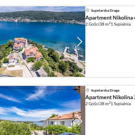
Supetarska Draga
Apartment Nikolina 
2
2 Gości
38 m
1
Sypialnia
Supetarska Draga
Apartment Nikolina 
2
2 Gości
38 m
1
Sypialnia