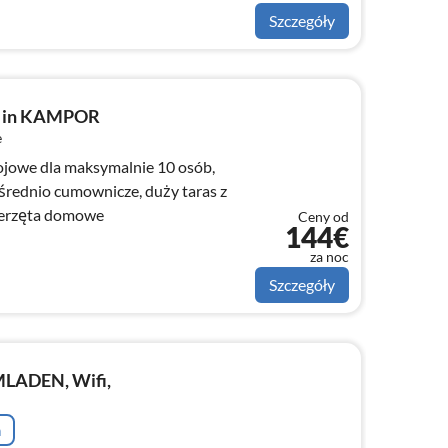
Szczegóły
L in KAMPOR
e
jowe dla maksymalnie 10 osób,
średnio cumownicze, duży taras z
ierzęta domowe
Ceny od
144€
za noc
Szczegóły
MLADEN, Wifi,
a