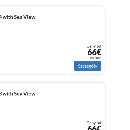
4 with Sea View
Ceny od
66€
za noc
Szczegóły
3 with Sea View
Ceny od
66€