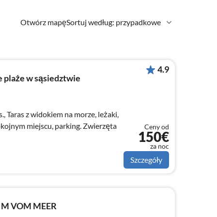
Otwórz mapę
Sortuj według: przypadkowe
4.9
 plaże w sąsiedztwie
., Taras z widokiem na morze, leżaki,
okojnym miejscu, parking. Zwierzęta
Ceny od
150€
za noc
Szczegóły
0 M VOM MEER