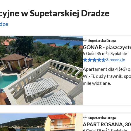
yjne w Supetarskiej Dradze
adze
Supetarska Draga
GONAR - piaszczyste
2
5 Gości
85 m
2
Sypialnie
3 recenzje
Apartament dla 4 (+3) os
Wi-Fi, duży trawnik, sp
mile widziane.
Supetarska Draga
APART ROSANA, 3
2
6 Gości
58 m
2
Sypialnie