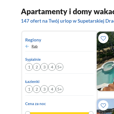
Apartamenty i domy wakac
147 ofert na Twój urlop w Supetarskiej Dr
Regiony
Rab
Sypialnie
1
2
3
4
5+
Łazienki
1
2
3
4
5+
Cena za noc