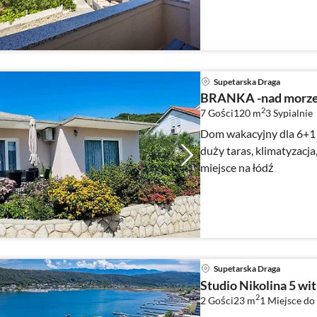
Supetarska Draga
BRANKA -nad morz
2
7 Gości
120 m
3
Sypialnie
Dom wakacyjny dla 6+1 o
duży taras, klimatyzacja,
miejsce na łódź
Supetarska Draga
Studio Nikolina 5 wi
2
2 Gości
23 m
1
Miejsce do