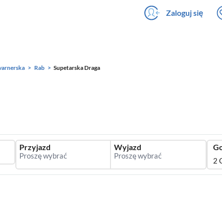
Zaloguj się
varnerska
Rab
Supetarska Draga
Przyjazd
Wyjazd
Go
2 