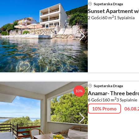
Supetarska Draga
Sunset Apartment wi
2
2 Gości
60 m
1
Sypialnia
Supetarska Draga
10%
Anamar- Three bedr
2
6 Gości
160 m
3
Sypialnie
10% Promo
06.08.