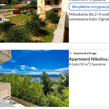
Bezpłatna rezygnacj
Mieszkania dla 2 i 4 osó
cumowania łodzi. Ogród,
Supetarska Draga
Apartment Nikolina 
2
4 Gości
50 m
2
Sypialnie