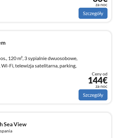
za noc
Szczegóły
em
s., 120 m², 3 sypialnie dwuosobowe,
 Wi-Fi, telewizja satelitarna, parking,
Ceny od
144€
za noc
Szczegóły
th Sea View
 spania