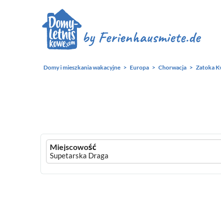
Domy i mieszkania wakacyjne
Europa
Chorwacja
Zatoka K
Ferienhausmiete
Miejscowość
logo