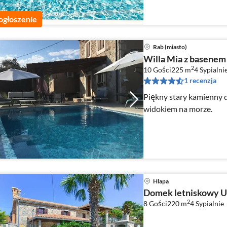
ogłoszenie
Rab (miasto)
Willa Mia z basenem
2
10 Gości
225 m
4
Sypialni
1 recenzja
Piękny stary kamienny 
widokiem na morze.
Hlapa
Domek letniskowy U
2
8 Gości
220 m
4
Sypialnie