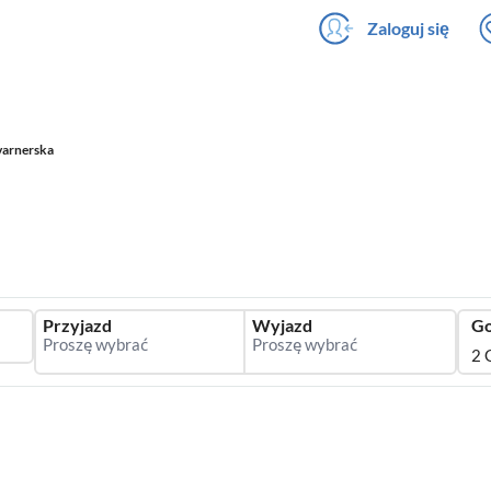
Zaloguj się
varnerska
Przyjazd
Wyjazd
Go
2 