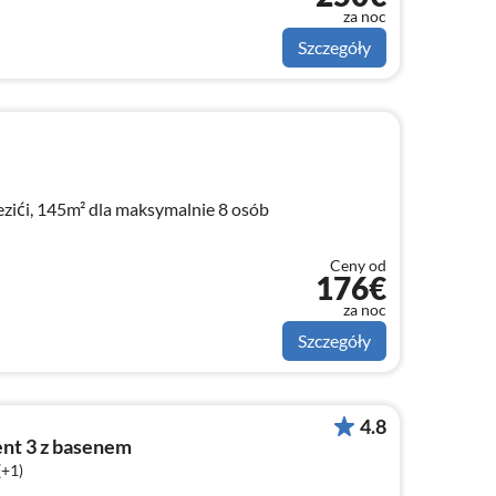
za noc
Szczegóły
zići, 145m² dla maksymalnie 8 osób
Ceny od
176€
za noc
Szczegóły
4.8
nt 3 z basenem
(+1)