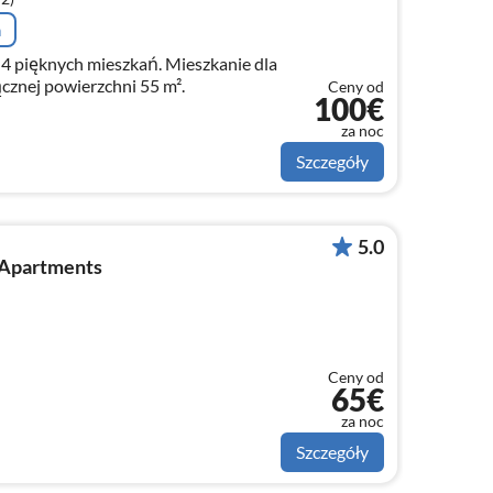
a
 z 4 pięknych mieszkań. Mieszkanie dla
cznej powierzchni 55 m².
Ceny od
100€
za noc
Szczegóły
5.0
 Apartments
Ceny od
65€
za noc
Szczegóły