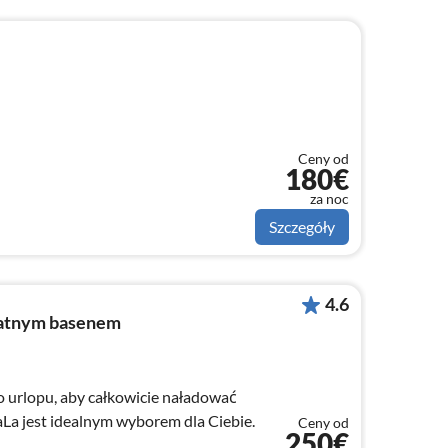
Ceny od
180€
za noc
Szczegóły
4.6
watnym basenem
o urlopu, aby całkowicie naładować
aLa jest idealnym wyborem dla Ciebie.
Ceny od
250€