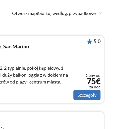
Otwórz mapę
Sortuj według: przypadkowe
5.0
r, San Marino
 2 sypialnie, pokój kąpielowy, 1
 i duży balkon loggia z widokiem na
Ceny od
75€
rów od plaży i centrum miasta
za noc
Szczegóły
+2)