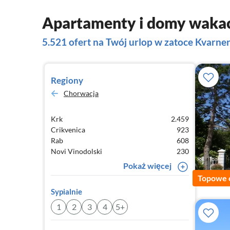
Apartamenty i domy wakac
5.521 ofert na Twój urlop w zatoce Kvarne
Regiony
Chorwacja
Krk
2.459
Crikvenica
923
Rab
608
Novi Vinodolski
230
Pokaż więcej
Topowe 
Sypialnie
1
2
3
4
5+