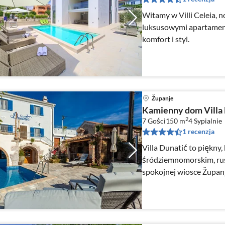
Witamy w Villi Celeia,
luksusowymi apartament
komfort i styl.
Županje
Kamienny dom Villa 
2
7 Gości
150 m
4
Sypialnie
1 recenzja
Villa Dunatić to piękny
śródziemnomorskim, rus
spokojnej wiosce Županj