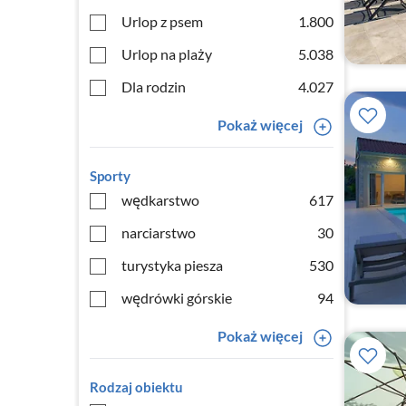
Urlop z psem
1.800
Urlop na plaży
5.038
Dla rodzin
4.027
Pokaż więcej
Sporty
wędkarstwo
617
narciarstwo
30
turystyka piesza
530
wędrówki górskie
94
Pokaż więcej
Rodzaj obiektu