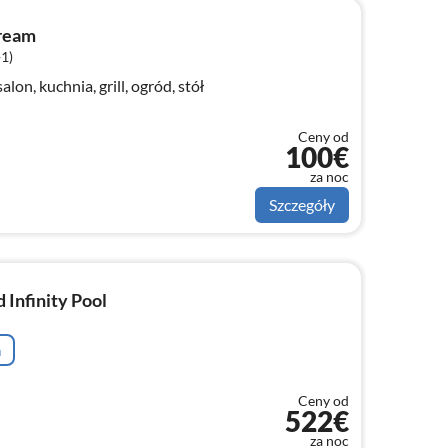
ream
+1)
salon, kuchnia, grill, ogród, stół
Ceny od
100€
za noc
Szczegóły
 Infinity Pool
a
Ceny od
522€
za noc