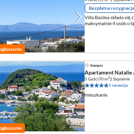
Bezpłatna rezygnacj
Villa Basilea składa się
maksymalnie 4 osób o łą
ogłoszenie
Kampor
Apartament Natalie
2
5 Gości
70 m
2
Sypialnie
1 recenzja
mieszkanie
ogłoszenie