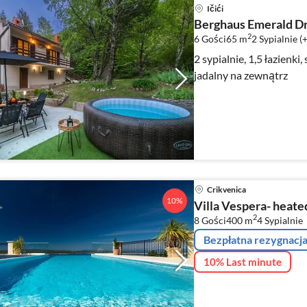
Ičići
Berghaus Emerald D
2
6 Gości
65 m
2
Sypialnie (
2 sypialnie, 1,5 łazienki, 
jadalny na zewnątrz
Crikvenica
10%
Villa Vespera- heated
2
8 Gości
400 m
4
Sypialnie
Bezpłatna rezygnacj
10% Last minute