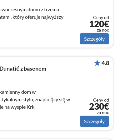
 nowoczesnym domu z trzema
ami, który oferuje najwyższy
Ceny od
120€
za noc
Szczegóły
4.8
Dunatić z basenem
, kamienny dom w
tykalnym stylu, znajdujący się w
Ceny od
230€
e na wyspie Krk.
za noc
Szczegóły