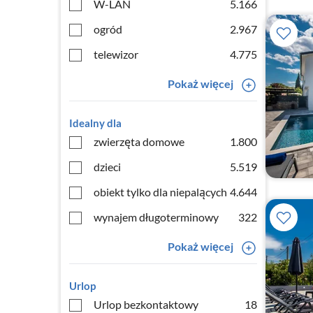
W-LAN
5.166
ogród
2.967
telewizor
4.775
Pokaż więcej
Idealny dla
zwierzęta domowe
1.800
dzieci
5.519
obiekt tylko dla niepalących
4.644
wynajem długoterminowy
322
Pokaż więcej
Urlop
Urlop bezkontaktowy
18