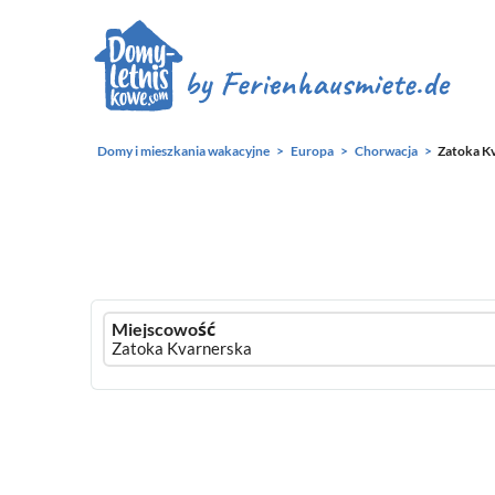
Domy i mieszkania wakacyjne
Europa
Chorwacja
Zatoka K
Ferienhausmiete
Miejscowość
logo