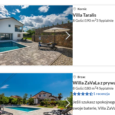
Kornic
Villa Taralis
2
8 Gości
190 m
3
Sypialnie
Brzac
Willa ZaVaLa z pry
2
8 Gości
180 m
4
Sypialnie
1 recenzja
Jeśli szukasz spokojneg
swoje baterie, Villa ZaV