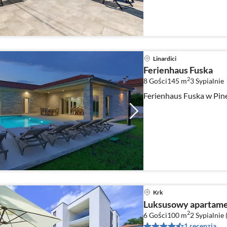
Linardici
Ferienhaus Fuska
2
8 Gości
145 m
3
Sypialnie
Ferienhaus Fuska w Pine
Krk
Luksusowy apartame
2
6 Gości
100 m
2
Sypialnie 
1 recenzja