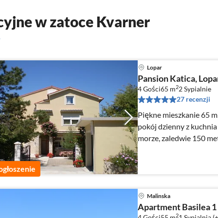
yjne w zatoce Kvarner
r
Lopar
Pansion Katica, Lopa
2
4 Gości
65 m
2
Sypialnie
27 recenzji
Piękne mieszkanie 65 m2,
pokój dzienny z kuchnia
morze, zaledwie 150 met
Paradise San Marino
ogłoszenie
Malinska
Apartment Basilea 1
2
4 Gości
55 m
1
Sypialnia (