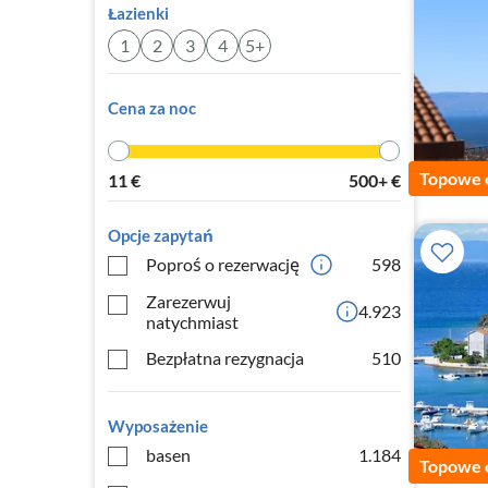
Łazienki
1
2
3
4
5+
Cena za noc
Topowe 
11
€
500+
€
Opcje zapytań
Poproś o rezerwację
598
Zarezerwuj
4.923
natychmiast
Bezpłatna rezygnacja
510
Wyposażenie
basen
1.184
Topowe 