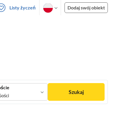
Listy życzeń
Dodaj swój obiekt
ście
Szukaj
Gości