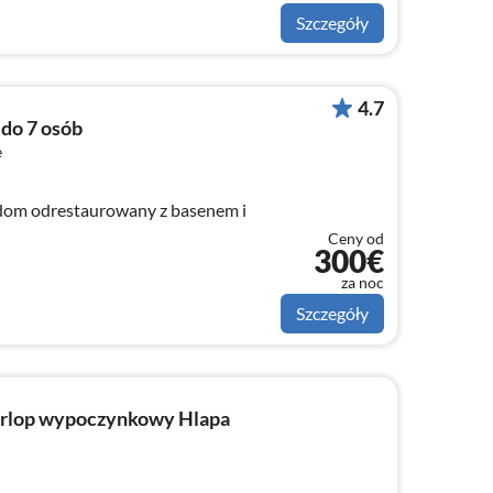
Szczegóły
4.7
 do 7 osób
e
dom odrestaurowany z basenem i
Ceny od
300€
za noc
Szczegóły
rlop wypoczynkowy Hlapa